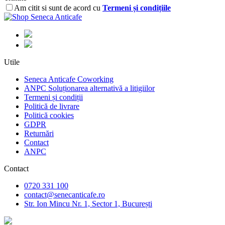
Am citit si sunt de acord cu
Termeni și condițiile
Utile
Seneca Anticafe Coworking
ANPC Soluționarea alternativă a litigiilor
Termeni și condiții
Politică de livrare
Politică cookies
GDPR
Returnări
Contact
ANPC
Contact
0720 331 100
contact@senecanticafe.ro
Str. Ion Mincu Nr. 1, Sector 1, București