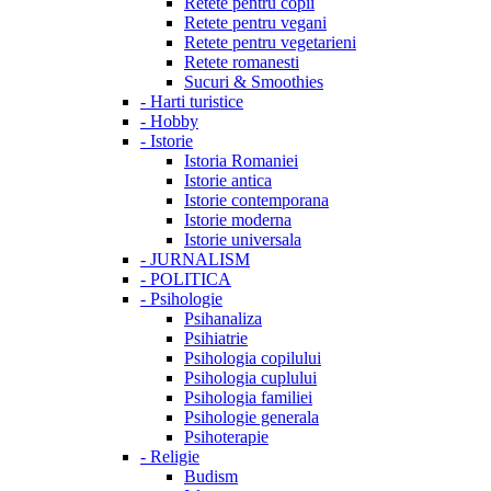
Retete pentru copii
Retete pentru vegani
Retete pentru vegetarieni
Retete romanesti
Sucuri & Smoothies
-
Harti turistice
-
Hobby
-
Istorie
Istoria Romaniei
Istorie antica
Istorie contemporana
Istorie moderna
Istorie universala
-
JURNALISM
-
POLITICA
-
Psihologie
Psihanaliza
Psihiatrie
Psihologia copilului
Psihologia cuplului
Psihologia familiei
Psihologie generala
Psihoterapie
-
Religie
Budism