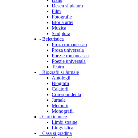
Dans
Desen si pictura
Film
Fotografie
Istoria artei
Muzica
Sculptura
-
Beletristica
Proza romaneasca
Proza universala
Poezie romaneasca
Poezie universala
Teatru
-
Biografii si Jurnale
Antologii
Biografii
Calatorii
Corespondenta
Jurnale
Memorii
Monografii
-
Carti tehnice
Limbi straine
Lingvistica
-
Casa si gradina