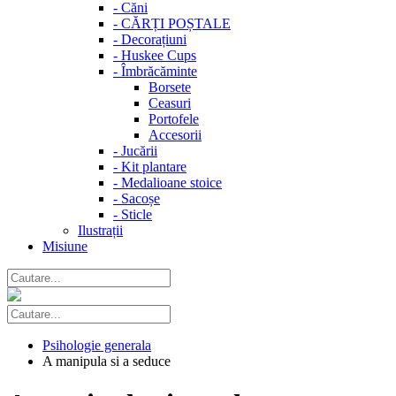
-
Căni
-
CĂRȚI POȘTALE
-
Decorațiuni
-
Huskee Cups
-
Îmbrăcăminte
Borsete
Ceasuri
Portofele
Accesorii
-
Jucării
-
Kit plantare
-
Medalioane stoice
-
Sacoșe
-
Sticle
Ilustrații
Misiune
Psihologie generala
A manipula si a seduce