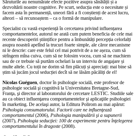
Săruturile au nenumărate efecte pozitive asupra sănătății și a
dezvoltării noastre cognitive. Pe scurt, seducția este o necesitate și
facem asta în permanență, uneori fără a fi conștienți de acest lucru,
alteori – să recunoaștem – ca o formă de manipulare.
Specialist cu vastă experiență în cercetarea privind influențarea
comportamentelor, autorul ne arată cum putem beneficia de cele mai
recente descoperiri științifice pentru a îmbunătăți percepția celorlalți
asupra noastră apelînd la trucuri foarte simple, ale căror mecanisme
ni le descrie: care este felul cel mai potrivit de a ne așeza, cum să
strîngem mîna cuiva, cum să ne folosim vocea, cum să ne machiem
sau de ce trebuie să purtăm ochelari la un interviu de angajare și
multe altele. Cu toții ne dorim să fim plăcuți și apreciați: mai bine să
știm să jucăm jocul seducției decît să ne lăsăm păcăliți de el!
Nicolas Guéguen
, doctor în psihologie socială, este profesor de
psihologie socială şi cognitivă la Universitatea Bretagne-Sud,
Franţa, şi director al laboratorului de cercetare LESTIC. Studiile sale
au ca obiect influenţarea comportamentelor şi aplicaţiile psihologiei
în marketing. De acelaşi autor, la Editura Polirom au mai apărut:
Psihologia consumatorului. Factorii care ne influenţează
comportamentul
(2006),
Psihologia manipulării şi a supunerii
(2007),
Psihologia
seducţiei: 100 de experimente pentru înţelegerea
comportamentului în
dragoste
(2008).