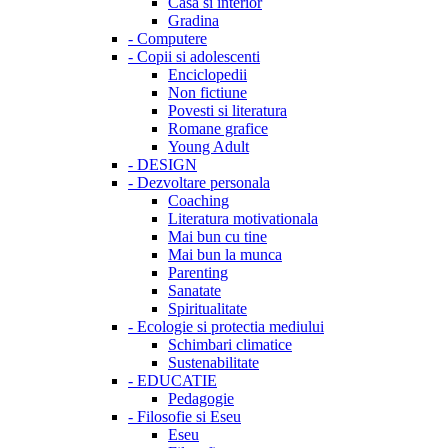
Casa si interior
Gradina
-
Computere
-
Copii si adolescenti
Enciclopedii
Non fictiune
Povesti si literatura
Romane grafice
Young Adult
-
DESIGN
-
Dezvoltare personala
Coaching
Literatura motivationala
Mai bun cu tine
Mai bun la munca
Parenting
Sanatate
Spiritualitate
-
Ecologie si protectia mediului
Schimbari climatice
Sustenabilitate
-
EDUCATIE
Pedagogie
-
Filosofie si Eseu
Eseu