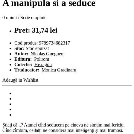
A manipula si a seduce
0 opinii
/
Scrie o opinie
Pret: 31,74 lei
Cod produs:
9789734682317
Stoc:
Stoc epuizat
Autor:
Nicolas Gueguen
Editura:
Polirom
Colectie:
Hexagon
Traducator:
Monica Gradinaru
Adaugă in Wishlist
Știați că...? Atunci cînd seducem pe cineva ne simțim mai fericiți.
Cînd zîmbim, ceilalți ne consideră mai inteligenți și mai frumoși.