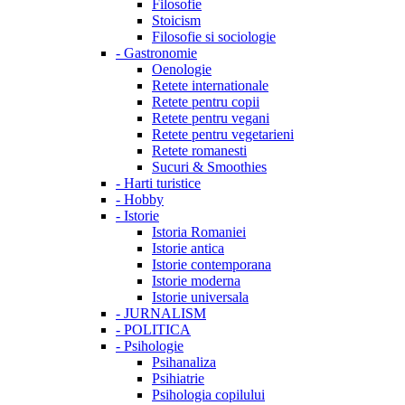
Filosofie
Stoicism
Filosofie si sociologie
-
Gastronomie
Oenologie
Retete internationale
Retete pentru copii
Retete pentru vegani
Retete pentru vegetarieni
Retete romanesti
Sucuri & Smoothies
-
Harti turistice
-
Hobby
-
Istorie
Istoria Romaniei
Istorie antica
Istorie contemporana
Istorie moderna
Istorie universala
-
JURNALISM
-
POLITICA
-
Psihologie
Psihanaliza
Psihiatrie
Psihologia copilului