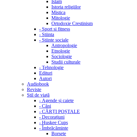
Islam
Istoria religiilor
Mistica
Mitologie
Ortodoxie Crestinism
-
Sport si fitness
-
Stiinta
-
Stiinte sociale
Antropologie
Etnologie
Sociologie
Studii culturale
-
Tehnologie
Edituri
Autori
Audiobook
Reviste
Stil de viață
-
Agende și caiete
-
Căni
-
CĂRȚI POȘTALE
-
Decorațiuni
-
Huskee Cups
-
Îmbrăcăminte
Borsete