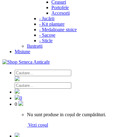
Ceasuri
Portofele
Accesorii
-
Jucării
-
Kit plantare
-
Medalioane stoice
-
Sacoșe
-
Sticle
Ilustrații
Misiune
0
0
Nu sunt produse in coșul de cumpărături.
Vezi coșul