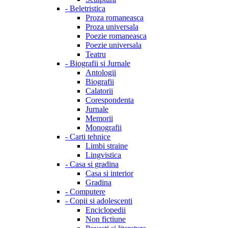
-
Beletristica
Proza romaneasca
Proza universala
Poezie romaneasca
Poezie universala
Teatru
-
Biografii si Jurnale
Antologii
Biografii
Calatorii
Corespondenta
Jurnale
Memorii
Monografii
-
Carti tehnice
Limbi straine
Lingvistica
-
Casa si gradina
Casa si interior
Gradina
-
Computere
-
Copii si adolescenti
Enciclopedii
Non fictiune