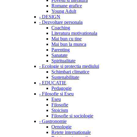
Povesti si literatura
Romane grafice
Young Adult
-
DESIGN
-
Dezvoltare personala
Coaching
Literatura motivationala
Mai bun cu tine
Mai bun la munca
Parenting
Sanatate
Spiritualitate
-
Ecologie si protectia mediului
Schimbari climatice
Sustenabilitate
-
EDUCATIE
Pedagogie
-
Filosofie si Eseu
Eseu
Filosofie
Stoicism
Filosofie si sociologie
-
Gastronomie
Oenologie
Retete internationale