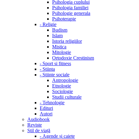
Psihologia cuplului
Psihologia familiei
Psihologie generala
Psihoterapie
-
Religie
Budism
Islam
Istoria religiilor
Mistica
Mitologie
Ortodoxie Crestinism
-
Sport si fitness
-
Stiinta
-
Stiinte sociale
Antropologie
Etnologie
Sociologie
Studii culturale
-
Tehnologie
Edituri
Autori
Audiobook
Reviste
Stil de viață
-
Agende și caiete