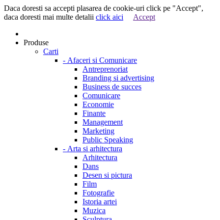
Daca doresti sa accepti plasarea de cookie-uri click pe "Accept",
daca doresti mai multe detalii
click aici
Accept
Produse
Carti
-
Afaceri si Comunicare
Antreprenoriat
Branding si advertising
Business de succes
Comunicare
Economie
Finante
Management
Marketing
Public Speaking
-
Arta si arhitectura
Arhitectura
Dans
Desen si pictura
Film
Fotografie
Istoria artei
Muzica
Sculptura