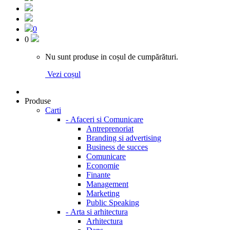
0
0
Nu sunt produse in coșul de cumpărături.
Vezi coșul
Produse
Carti
-
Afaceri si Comunicare
Antreprenoriat
Branding si advertising
Business de succes
Comunicare
Economie
Finante
Management
Marketing
Public Speaking
-
Arta si arhitectura
Arhitectura