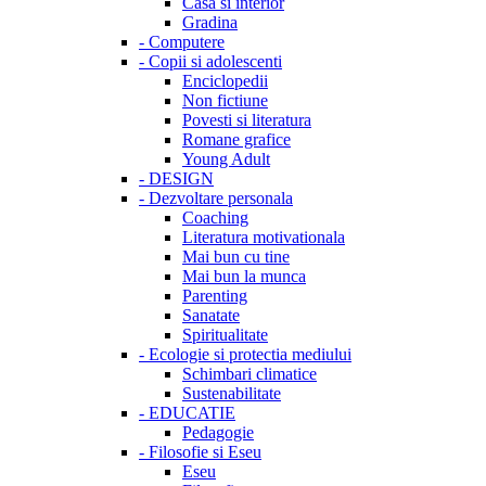
Casa si interior
Gradina
-
Computere
-
Copii si adolescenti
Enciclopedii
Non fictiune
Povesti si literatura
Romane grafice
Young Adult
-
DESIGN
-
Dezvoltare personala
Coaching
Literatura motivationala
Mai bun cu tine
Mai bun la munca
Parenting
Sanatate
Spiritualitate
-
Ecologie si protectia mediului
Schimbari climatice
Sustenabilitate
-
EDUCATIE
Pedagogie
-
Filosofie si Eseu
Eseu