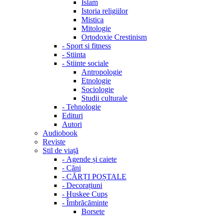
Islam
Istoria religiilor
Mistica
Mitologie
Ortodoxie Crestinism
-
Sport si fitness
-
Stiinta
-
Stiinte sociale
Antropologie
Etnologie
Sociologie
Studii culturale
-
Tehnologie
Edituri
Autori
Audiobook
Reviste
Stil de viață
-
Agende și caiete
-
Căni
-
CĂRȚI POȘTALE
-
Decorațiuni
-
Huskee Cups
-
Îmbrăcăminte
Borsete