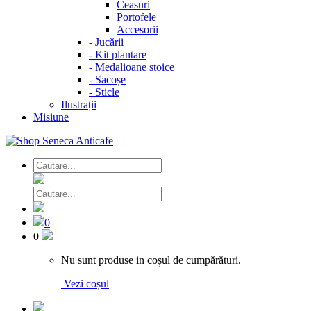
Ceasuri
Portofele
Accesorii
-
Jucării
-
Kit plantare
-
Medalioane stoice
-
Sacoșe
-
Sticle
Ilustrații
Misiune
0
0
Nu sunt produse in coșul de cumpărături.
Vezi coșul