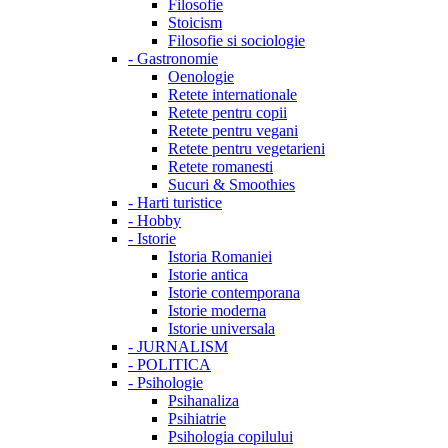
Filosofie
Stoicism
Filosofie si sociologie
-
Gastronomie
Oenologie
Retete internationale
Retete pentru copii
Retete pentru vegani
Retete pentru vegetarieni
Retete romanesti
Sucuri & Smoothies
-
Harti turistice
-
Hobby
-
Istorie
Istoria Romaniei
Istorie antica
Istorie contemporana
Istorie moderna
Istorie universala
-
JURNALISM
-
POLITICA
-
Psihologie
Psihanaliza
Psihiatrie
Psihologia copilului