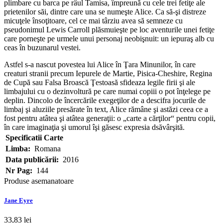
plimbare cu barca pe râul Tamisa, împreună cu cele trei fetiţe ale
prietenilor săi, dintre care una se numeşte Alice. Ca să-şi distreze
micuţele însoţitoare, cel ce mai târziu avea să semneze cu
pseudonimul Lewis Carroll plăsmuieşte pe loc aventurile unei fetiţe
care porneşte pe urmele unui personaj neobişnuit: un iepuraş alb cu
ceas în buzunarul vestei.
Astfel s-a nascut povestea lui Alice în Ţara Minunilor, în care
creaturi stranii precum Iepurele de Martie, Pisica-Cheshire, Regina
de Cupă sau Falsa Broască Ţestoasă sfideaza legile firii şi ale
limbajului cu o dezinvoltură pe care numai copiii o pot înţelege pe
deplin. Dincolo de încercările exegeţilor de a descifra jocurile de
limbaj şi aluziile presărate în text, Alice rămâne şi astăzi ceea ce a
fost pentru atâtea şi atâtea generaţii: o „carte a cărţilor“ pentru copii,
în care imaginaţia şi umorul îşi găsesc expresia dsăvârşită.
Specificatii Carte
Limba:
Romana
Data publicării:
2016
Nr Pag:
144
Produse asemanatoare
Jane Eyre
33,83 lei