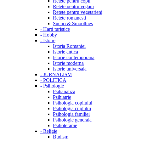
Retete pentru copii
Retete pentru vegani
Retete pentru vegetarieni
Retete romanesti
Sucuri & Smoothies
-
Harti turistice
-
Hobby
-
Istorie
Istoria Romaniei
Istorie antica
Istorie contemporana
Istorie moderna
Istorie universala
-
JURNALISM
-
POLITICA
-
Psihologie
Psihanaliza
Psihiatrie
Psihologia copilului
Psihologia cuplului
Psihologia familiei
Psihologie generala
Psihoterapie
-
Religie
Budism