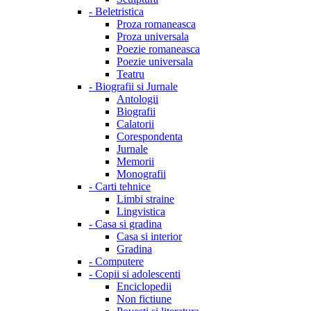
-
Beletristica
Proza romaneasca
Proza universala
Poezie romaneasca
Poezie universala
Teatru
-
Biografii si Jurnale
Antologii
Biografii
Calatorii
Corespondenta
Jurnale
Memorii
Monografii
-
Carti tehnice
Limbi straine
Lingvistica
-
Casa si gradina
Casa si interior
Gradina
-
Computere
-
Copii si adolescenti
Enciclopedii
Non fictiune