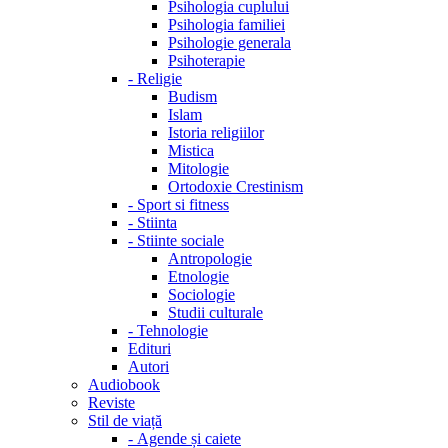
Psihologia cuplului
Psihologia familiei
Psihologie generala
Psihoterapie
-
Religie
Budism
Islam
Istoria religiilor
Mistica
Mitologie
Ortodoxie Crestinism
-
Sport si fitness
-
Stiinta
-
Stiinte sociale
Antropologie
Etnologie
Sociologie
Studii culturale
-
Tehnologie
Edituri
Autori
Audiobook
Reviste
Stil de viață
-
Agende și caiete