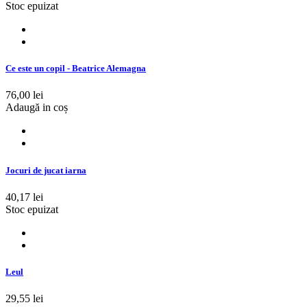
Stoc epuizat
Ce este un copil - Beatrice Alemagna
76,00 lei
Adaugă in coș
Jocuri de jucat iarna
40,17 lei
Stoc epuizat
Leul
29,55 lei