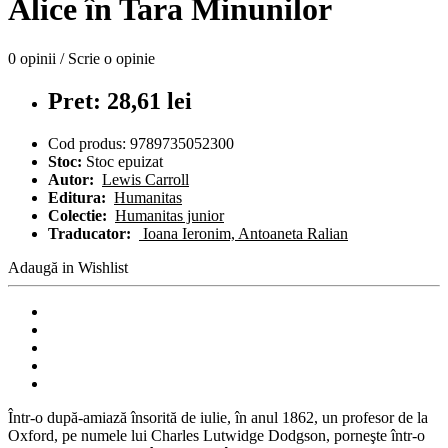
Alice în Tara Minunilor
0 opinii
/
Scrie o opinie
Pret: 28,61 lei
Cod produs:
9789735052300
Stoc:
Stoc epuizat
Autor:
Lewis Carroll
Editura:
Humanitas
Colectie:
Humanitas junior
Traducator:
Ioana Ieronim, Antoaneta Ralian
Adaugă in Wishlist
Într-o după-amiază însorită de iulie, în anul 1862, un profesor de la
Oxford, pe numele lui Charles Lutwidge Dodgson, porneşte într-o