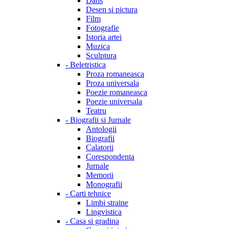
Dans
Desen si pictura
Film
Fotografie
Istoria artei
Muzica
Sculptura
-
Beletristica
Proza romaneasca
Proza universala
Poezie romaneasca
Poezie universala
Teatru
-
Biografii si Jurnale
Antologii
Biografii
Calatorii
Corespondenta
Jurnale
Memorii
Monografii
-
Carti tehnice
Limbi straine
Lingvistica
-
Casa si gradina