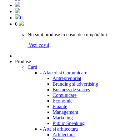
0
0
Nu sunt produse in coșul de cumpărături.
Vezi coșul
Produse
Carti
-
Afaceri si Comunicare
Antreprenoriat
Branding si advertising
Business de succes
Comunicare
Economie
Finante
Management
Marketing
Public Speaking
-
Arta si arhitectura
Arhitectura