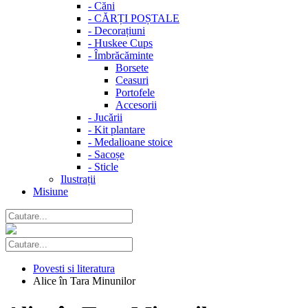
-
Căni
-
CĂRȚI POȘTALE
-
Decorațiuni
-
Huskee Cups
-
Îmbrăcăminte
Borsete
Ceasuri
Portofele
Accesorii
-
Jucării
-
Kit plantare
-
Medalioane stoice
-
Sacoșe
-
Sticle
Ilustrații
Misiune
Povesti si literatura
Alice în Tara Minunilor