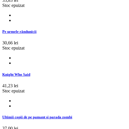
33,83 lei
Stoc epuizat
Pe urmele rândunicii
30,66 lei
Stoc epuizat
Knight Who Said
41,23 lei
Stoc epuizat
Ultimii copii de pe pamant si parada zombi
37,00 lei