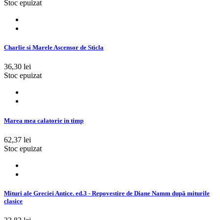
Stoc epuizat
Charlie si Marele Ascensor de Sticla
36,30 lei
Stoc epuizat
Marea mea calatorie in timp
62,37 lei
Stoc epuizat
Mituri ale Greciei Antice. ed.3 - Repovestire de Diane Namm după miturile
clasice