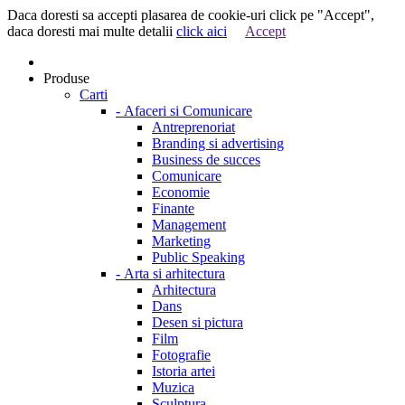
Daca doresti sa accepti plasarea de cookie-uri click pe "Accept",
daca doresti mai multe detalii
click aici
Accept
Produse
Carti
-
Afaceri si Comunicare
Antreprenoriat
Branding si advertising
Business de succes
Comunicare
Economie
Finante
Management
Marketing
Public Speaking
-
Arta si arhitectura
Arhitectura
Dans
Desen si pictura
Film
Fotografie
Istoria artei
Muzica
Sculptura