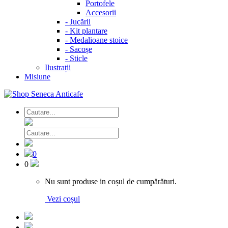
Portofele
Accesorii
-
Jucării
-
Kit plantare
-
Medalioane stoice
-
Sacoșe
-
Sticle
Ilustrații
Misiune
0
0
Nu sunt produse in coșul de cumpărături.
Vezi coșul