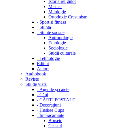
Istoria religiilor
Mistica
Mitologie
Ortodoxie Crestinism
-
Sport si fitness
-
Stiinta
-
Stiinte sociale
Antropologie
Etnologie
Sociologie
Studii culturale
-
Tehnologie
Edituri
Autori
Audiobook
Reviste
Stil de viață
-
Agende și caiete
-
Căni
-
CĂRȚI POȘTALE
-
Decorațiuni
-
Huskee Cups
-
Îmbrăcăminte
Borsete
Ceasuri