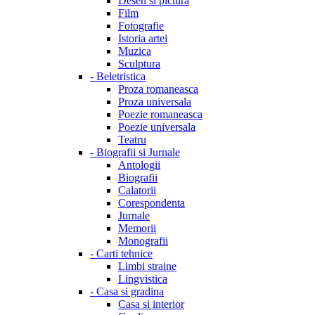
Desen si pictura
Film
Fotografie
Istoria artei
Muzica
Sculptura
-
Beletristica
Proza romaneasca
Proza universala
Poezie romaneasca
Poezie universala
Teatru
-
Biografii si Jurnale
Antologii
Biografii
Calatorii
Corespondenta
Jurnale
Memorii
Monografii
-
Carti tehnice
Limbi straine
Lingvistica
-
Casa si gradina
Casa si interior