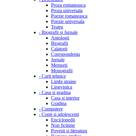
Proza romaneasca
Proza universala
Poezie romaneasca
Poezie universala
Teatru
-
Biografii si Jurnale
Antologii
Biografii
Calatorii
Corespondenta
Jurnale
Memorii
Monografii
-
Carti tehnice
Limbi straine
Lingvistica
-
Casa si gradina
Casa si interior
Gradina
-
Computere
-
Copii si adolescenti
Enciclopedii
Non fictiune
Povesti si literatura