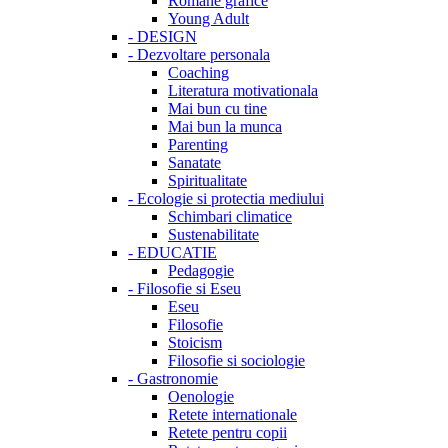
Romane grafice
Young Adult
-
DESIGN
-
Dezvoltare personala
Coaching
Literatura motivationala
Mai bun cu tine
Mai bun la munca
Parenting
Sanatate
Spiritualitate
-
Ecologie si protectia mediului
Schimbari climatice
Sustenabilitate
-
EDUCATIE
Pedagogie
-
Filosofie si Eseu
Eseu
Filosofie
Stoicism
Filosofie si sociologie
-
Gastronomie
Oenologie
Retete internationale
Retete pentru copii