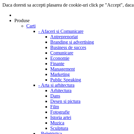
Daca doresti sa accepti plasarea de cookie-uri click pe "Accept", daca
Produse
Carti
-
Afaceri si Comunicare
Antreprenoriat
Branding si advertising
Business de succes
Comunicare
Economie
Finante
Management
Marketing
Public Speaking
-
Arta si arhitectura
Arhitectura
Dans
Desen si pictura
Film
Fotografie
Istoria artei
Muzica
Sculptura
-
Beletristica