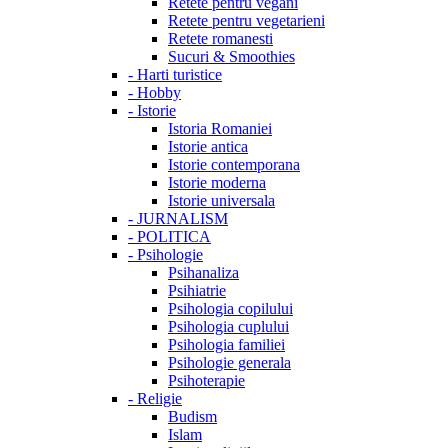
Retete pentru vegani
Retete pentru vegetarieni
Retete romanesti
Sucuri & Smoothies
-
Harti turistice
-
Hobby
-
Istorie
Istoria Romaniei
Istorie antica
Istorie contemporana
Istorie moderna
Istorie universala
-
JURNALISM
-
POLITICA
-
Psihologie
Psihanaliza
Psihiatrie
Psihologia copilului
Psihologia cuplului
Psihologia familiei
Psihologie generala
Psihoterapie
-
Religie
Budism
Islam