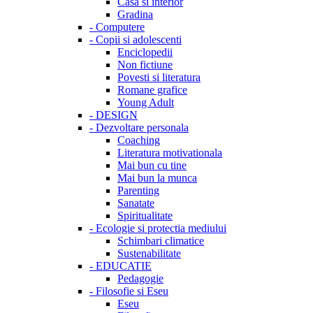
Casa si interior
Gradina
-
Computere
-
Copii si adolescenti
Enciclopedii
Non fictiune
Povesti si literatura
Romane grafice
Young Adult
-
DESIGN
-
Dezvoltare personala
Coaching
Literatura motivationala
Mai bun cu tine
Mai bun la munca
Parenting
Sanatate
Spiritualitate
-
Ecologie si protectia mediului
Schimbari climatice
Sustenabilitate
-
EDUCATIE
Pedagogie
-
Filosofie si Eseu
Eseu