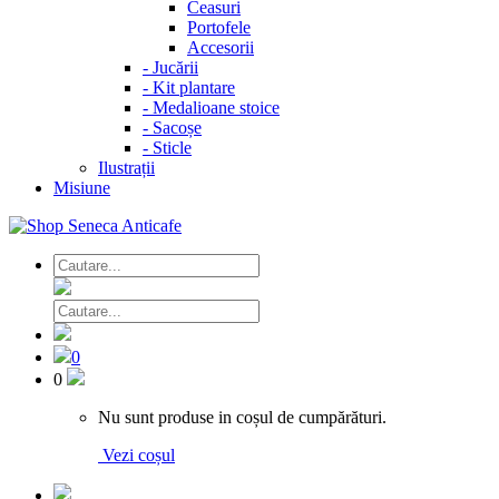
Ceasuri
Portofele
Accesorii
-
Jucării
-
Kit plantare
-
Medalioane stoice
-
Sacoșe
-
Sticle
Ilustrații
Misiune
0
0
Nu sunt produse in coșul de cumpărături.
Vezi coșul