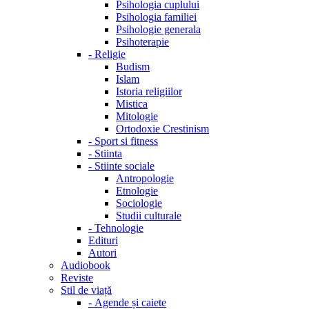
Psihologia cuplului
Psihologia familiei
Psihologie generala
Psihoterapie
-
Religie
Budism
Islam
Istoria religiilor
Mistica
Mitologie
Ortodoxie Crestinism
-
Sport si fitness
-
Stiinta
-
Stiinte sociale
Antropologie
Etnologie
Sociologie
Studii culturale
-
Tehnologie
Edituri
Autori
Audiobook
Reviste
Stil de viață
-
Agende și caiete