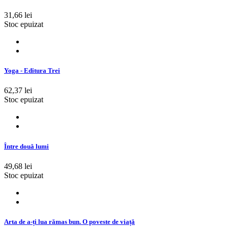
31,66 lei
Stoc epuizat
Yoga - Editura Trei
62,37 lei
Stoc epuizat
Între două lumi
49,68 lei
Stoc epuizat
Arta de a-ți lua rămas bun. O poveste de viață