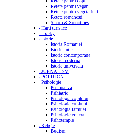
Retete pentru copii
Retete pentru vegani
Retete pentru vegetarieni
Retete romanesti
Sucuri & Smoothies
-
Harti turistice
-
Hobby
-
Istorie
Istoria Romaniei
Istorie antica
Istorie contemporana
Istorie moderna
Istorie universala
-
JURNALISM
-
POLITICA
-
Psihologie
Psihanaliza
Psihiatrie
Psihologia copilului
Psihologia cuplului
Psihologia familiei
Psihologie generala
Psihoterapie
-
Religie
Budism