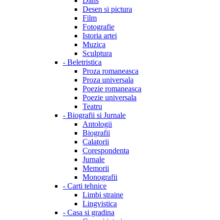
Dans
Desen si pictura
Film
Fotografie
Istoria artei
Muzica
Sculptura
-
Beletristica
Proza romaneasca
Proza universala
Poezie romaneasca
Poezie universala
Teatru
-
Biografii si Jurnale
Antologii
Biografii
Calatorii
Corespondenta
Jurnale
Memorii
Monografii
-
Carti tehnice
Limbi straine
Lingvistica
-
Casa si gradina