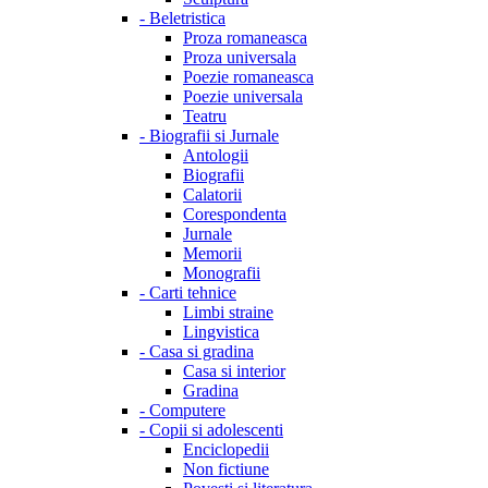
-
Beletristica
Proza romaneasca
Proza universala
Poezie romaneasca
Poezie universala
Teatru
-
Biografii si Jurnale
Antologii
Biografii
Calatorii
Corespondenta
Jurnale
Memorii
Monografii
-
Carti tehnice
Limbi straine
Lingvistica
-
Casa si gradina
Casa si interior
Gradina
-
Computere
-
Copii si adolescenti
Enciclopedii
Non fictiune