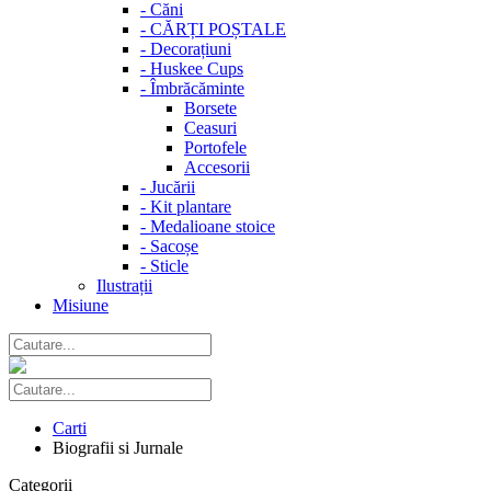
-
Căni
-
CĂRȚI POȘTALE
-
Decorațiuni
-
Huskee Cups
-
Îmbrăcăminte
Borsete
Ceasuri
Portofele
Accesorii
-
Jucării
-
Kit plantare
-
Medalioane stoice
-
Sacoșe
-
Sticle
Ilustrații
Misiune
Carti
Biografii si Jurnale
Categorii