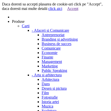
Daca doresti sa accepti plasarea de cookie-uri click pe "Accept",
daca doresti mai multe detalii
click aici
Accept
Produse
Carti
-
Afaceri si Comunicare
Antreprenoriat
Branding si advertising
Business de succes
Comunicare
Economie
Finante
Management
Marketing
Public Speaking
-
Arta si arhitectura
Arhitectura
Dans
Desen si pictura
Film
Fotografie
Istoria artei
Muzica
Sculptura