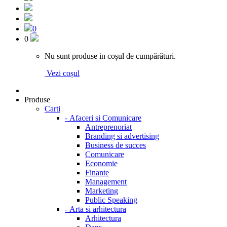
0
0
Nu sunt produse in coșul de cumpărături.
Vezi coșul
Produse
Carti
-
Afaceri si Comunicare
Antreprenoriat
Branding si advertising
Business de succes
Comunicare
Economie
Finante
Management
Marketing
Public Speaking
-
Arta si arhitectura
Arhitectura