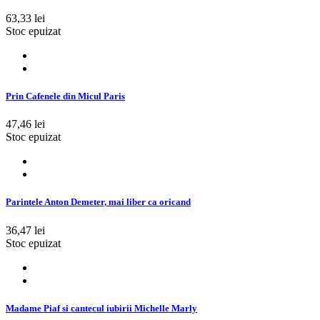
63,33 lei
Stoc epuizat
Prin Cafenele din Micul Paris
47,46 lei
Stoc epuizat
Parintele Anton Demeter, mai liber ca oricand
36,47 lei
Stoc epuizat
Madame Piaf si cantecul iubirii Michelle Marly