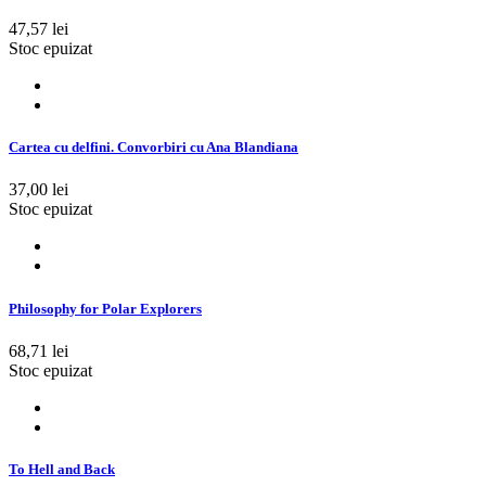
47,57 lei
Stoc epuizat
Cartea cu delfini. Convorbiri cu Ana Blandiana
37,00 lei
Stoc epuizat
Philosophy for Polar Explorers
68,71 lei
Stoc epuizat
To Hell and Back