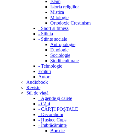
Islam
Istoria religiilor
Mistica
Mitologie
Ortodoxie Crestinism
-
Sport si fitness
-
Stiinta
-
Stiinte sociale
Antropologie
Etnologie
Sociologie
Studii culturale
-
Tehnologie
Edituri
Autori
Audiobook
Reviste
Stil de viață
-
Agende și caiete
-
Căni
-
CĂRȚI POȘTALE
-
Decorațiuni
-
Huskee Cups
-
Îmbrăcăminte
Borsete