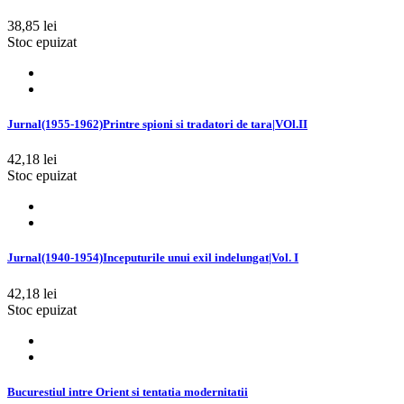
38,85 lei
Stoc epuizat
Jurnal(1955-1962)Printre spioni si tradatori de tara|VOl.II
42,18 lei
Stoc epuizat
Jurnal(1940-1954)Inceputurile unui exil indelungat|Vol. I
42,18 lei
Stoc epuizat
Bucurestiul intre Orient si tentatia modernitatii