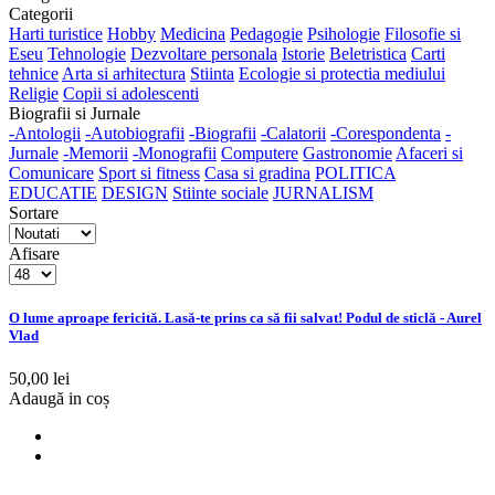
Categorii
Harti turistice
Hobby
Medicina
Pedagogie
Psihologie
Filosofie si
Eseu
Tehnologie
Dezvoltare personala
Istorie
Beletristica
Carti
tehnice
Arta si arhitectura
Stiinta
Ecologie si protectia mediului
Religie
Copii si adolescenti
Biografii si Jurnale
-Antologii
-Autobiografii
-Biografii
-Calatorii
-Corespondenta
-
Jurnale
-Memorii
-Monografii
Computere
Gastronomie
Afaceri si
Comunicare
Sport si fitness
Casa si gradina
POLITICA
EDUCATIE
DESIGN
Stiinte sociale
JURNALISM
Sortare
Afisare
O lume aproape fericită. Lasă-te prins ca să fii salvat! Podul de sticlă - Aurel
Vlad
50,00 lei
Adaugă in coș