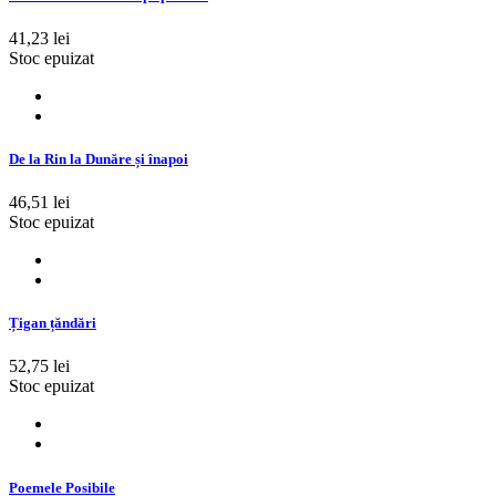
41,23 lei
Stoc epuizat
De la Rin la Dunăre și înapoi
46,51 lei
Stoc epuizat
Țigan țăndări
52,75 lei
Stoc epuizat
Poemele Posibile