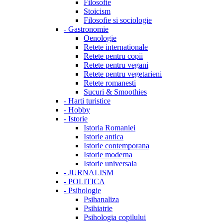
Filosofie
Stoicism
Filosofie si sociologie
-
Gastronomie
Oenologie
Retete internationale
Retete pentru copii
Retete pentru vegani
Retete pentru vegetarieni
Retete romanesti
Sucuri & Smoothies
-
Harti turistice
-
Hobby
-
Istorie
Istoria Romaniei
Istorie antica
Istorie contemporana
Istorie moderna
Istorie universala
-
JURNALISM
-
POLITICA
-
Psihologie
Psihanaliza
Psihiatrie
Psihologia copilului