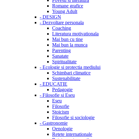
Povesti si literatura
Romane grafice
Young Adult
-
DESIGN
-
Dezvoltare personala
Coaching
Literatura motivationala
Mai bun cu tine
Mai bun la munca
Parenting
Sanatate
Spiritualitate
-
Ecologie si protectia mediului
Schimbari climatice
Sustenabilitate
-
EDUCATIE
Pedagogie
-
Filosofie si Eseu
Eseu
Filosofie
Stoicism
Filosofie si sociologie
-
Gastronomie
Oenologie
Retete internationale