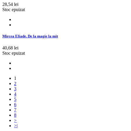
28,54 lei
Stoc epuizat
Mircea Eliade. De la magie la mit
40,68 lei
Stoc epuizat
1
2
3
4
5
6
7
8
>
>|