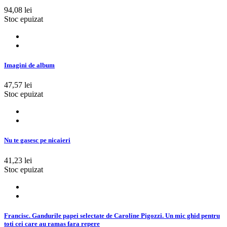
94,08 lei
Stoc epuizat
Imagini de album
47,57 lei
Stoc epuizat
Nu te gasesc pe nicaieri
41,23 lei
Stoc epuizat
Francisc. Gandurile papei selectate de Caroline Pigozzi. Un mic ghid pentru
toti cei care au ramas fara repere