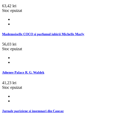
63,42 lei
Stoc epuizat
Mademoiselle COCO si parfumul iubirii Michelle Marly
56,03 lei
Stoc epuizat
Athenee Palace R. G. Waldek
41,23 lei
Stoc epuizat
Jurnale pariziene si insemnari din Caucaz