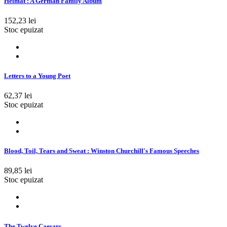
Heimat : A German Family Album
152,23 lei
Stoc epuizat
Letters to a Young Poet
62,37 lei
Stoc epuizat
Blood, Toil, Tears and Sweat : Winston Churchill's Famous Speeches
89,85 lei
Stoc epuizat
The Twelve Caesars