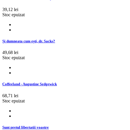
39,12 lei
Stoc epuizat
Și dumneata cum ești, dr. Sacks?
49,68 lei
Stoc epuizat
Coffeeland - Augustine Sedgewick
68,71 lei
Stoc epuizat
Sunt pretul libertatii voastre