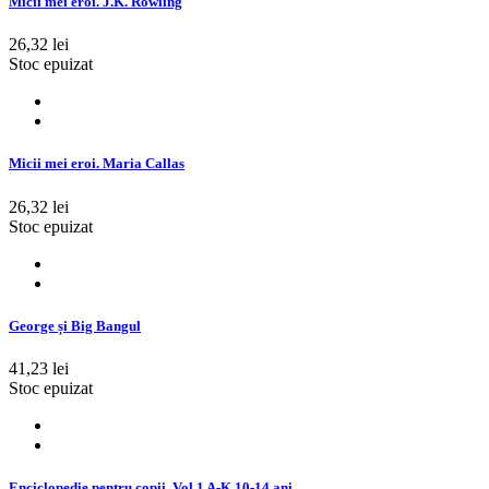
Micii mei eroi. J.K. Rowling
26,32 lei
Stoc epuizat
Micii mei eroi. Maria Callas
26,32 lei
Stoc epuizat
George și Big Bangul
41,23 lei
Stoc epuizat
Enciclopedie pentru copii. Vol.1 A-K 10-14 ani