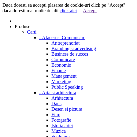
Daca doresti sa accepti plasarea de cookie-uri click pe "Accept",
daca doresti mai multe detalii
click aici
Accept
Produse
Carti
-
Afaceri si Comunicare
Antreprenoriat
Branding si advertising
Business de succes
Comunicare
Economie
Finante
Management
Marketing
Public Speaking
-
Arta si arhitectura
Arhitectura
Dans
Desen si pictura
Film
Fotografie
Istoria artei
Muzica
Sculptura