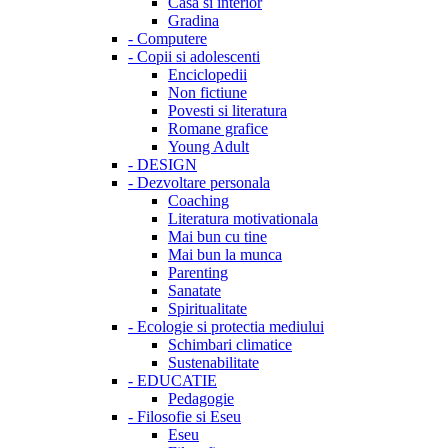
Casa si interior
Gradina
-
Computere
-
Copii si adolescenti
Enciclopedii
Non fictiune
Povesti si literatura
Romane grafice
Young Adult
-
DESIGN
-
Dezvoltare personala
Coaching
Literatura motivationala
Mai bun cu tine
Mai bun la munca
Parenting
Sanatate
Spiritualitate
-
Ecologie si protectia mediului
Schimbari climatice
Sustenabilitate
-
EDUCATIE
Pedagogie
-
Filosofie si Eseu
Eseu