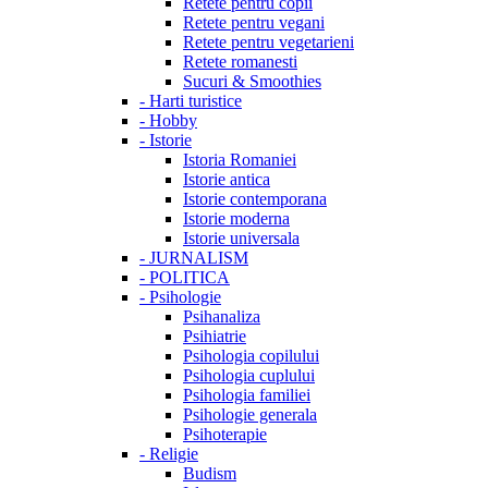
Retete pentru copii
Retete pentru vegani
Retete pentru vegetarieni
Retete romanesti
Sucuri & Smoothies
-
Harti turistice
-
Hobby
-
Istorie
Istoria Romaniei
Istorie antica
Istorie contemporana
Istorie moderna
Istorie universala
-
JURNALISM
-
POLITICA
-
Psihologie
Psihanaliza
Psihiatrie
Psihologia copilului
Psihologia cuplului
Psihologia familiei
Psihologie generala
Psihoterapie
-
Religie
Budism