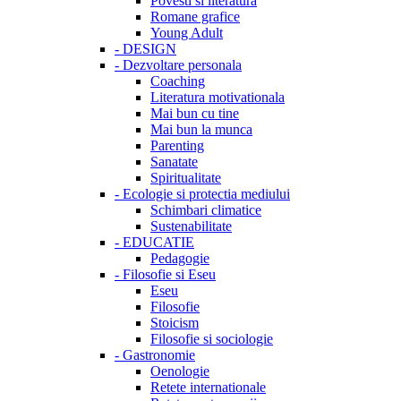
Povesti si literatura
Romane grafice
Young Adult
-
DESIGN
-
Dezvoltare personala
Coaching
Literatura motivationala
Mai bun cu tine
Mai bun la munca
Parenting
Sanatate
Spiritualitate
-
Ecologie si protectia mediului
Schimbari climatice
Sustenabilitate
-
EDUCATIE
Pedagogie
-
Filosofie si Eseu
Eseu
Filosofie
Stoicism
Filosofie si sociologie
-
Gastronomie
Oenologie
Retete internationale