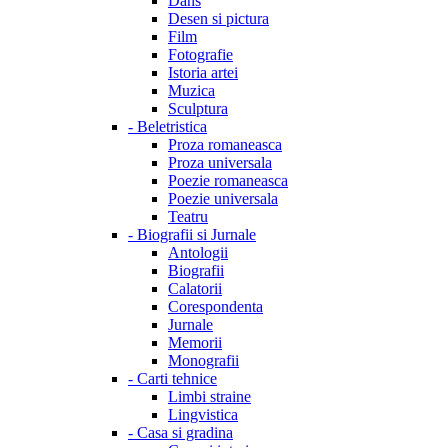
Dans
Desen si pictura
Film
Fotografie
Istoria artei
Muzica
Sculptura
-
Beletristica
Proza romaneasca
Proza universala
Poezie romaneasca
Poezie universala
Teatru
-
Biografii si Jurnale
Antologii
Biografii
Calatorii
Corespondenta
Jurnale
Memorii
Monografii
-
Carti tehnice
Limbi straine
Lingvistica
-
Casa si gradina