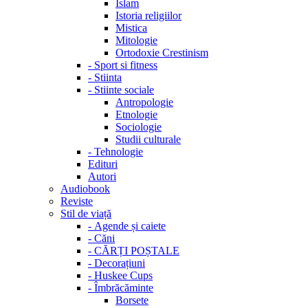
Islam
Istoria religiilor
Mistica
Mitologie
Ortodoxie Crestinism
-
Sport si fitness
-
Stiinta
-
Stiinte sociale
Antropologie
Etnologie
Sociologie
Studii culturale
-
Tehnologie
Edituri
Autori
Audiobook
Reviste
Stil de viață
-
Agende și caiete
-
Căni
-
CĂRȚI POȘTALE
-
Decorațiuni
-
Huskee Cups
-
Îmbrăcăminte
Borsete