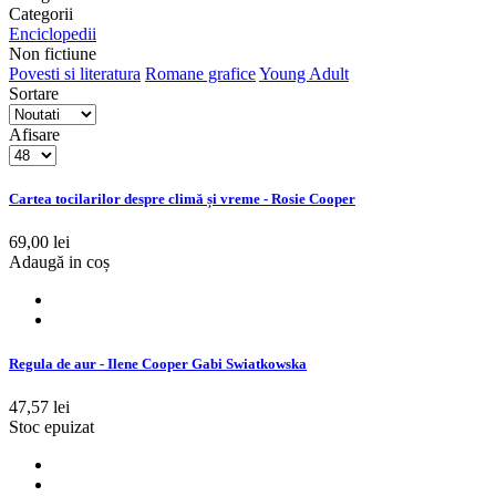
Categorii
Enciclopedii
Non fictiune
Povesti si literatura
Romane grafice
Young Adult
Sortare
Afisare
Cartea tocilarilor despre climă și vreme - Rosie Cooper
69,00 lei
Adaugă in coș
Regula de aur - Ilene Cooper Gabi Swiatkowska
47,57 lei
Stoc epuizat