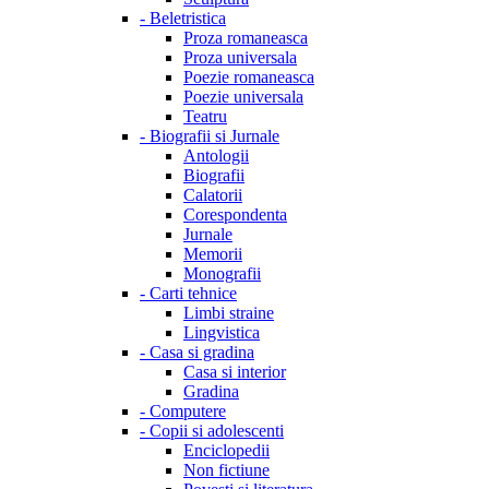
-
Beletristica
Proza romaneasca
Proza universala
Poezie romaneasca
Poezie universala
Teatru
-
Biografii si Jurnale
Antologii
Biografii
Calatorii
Corespondenta
Jurnale
Memorii
Monografii
-
Carti tehnice
Limbi straine
Lingvistica
-
Casa si gradina
Casa si interior
Gradina
-
Computere
-
Copii si adolescenti
Enciclopedii
Non fictiune