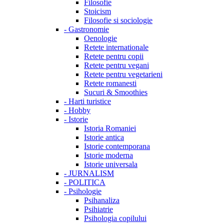
Filosofie
Stoicism
Filosofie si sociologie
-
Gastronomie
Oenologie
Retete internationale
Retete pentru copii
Retete pentru vegani
Retete pentru vegetarieni
Retete romanesti
Sucuri & Smoothies
-
Harti turistice
-
Hobby
-
Istorie
Istoria Romaniei
Istorie antica
Istorie contemporana
Istorie moderna
Istorie universala
-
JURNALISM
-
POLITICA
-
Psihologie
Psihanaliza
Psihiatrie
Psihologia copilului