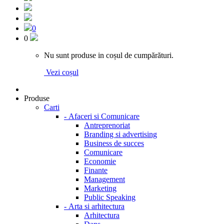
0
0
Nu sunt produse in coșul de cumpărături.
Vezi coșul
Produse
Carti
-
Afaceri si Comunicare
Antreprenoriat
Branding si advertising
Business de succes
Comunicare
Economie
Finante
Management
Marketing
Public Speaking
-
Arta si arhitectura
Arhitectura