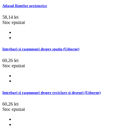
Atlasul fiintelor preistorice
58,14 lei
Stoc epuizat
Intrebari si raspunsuri despre spatiu (Usborne)
60,26 lei
Stoc epuizat
Intrebari si raspunsuri despre reciclare si deseuri (Usborne)
60,26 lei
Stoc epuizat