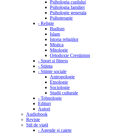
Psihologia cuplului
Psihologia familiei
Psihologie generala
Psihoterapie
-
Religie
Budism
Islam
Istoria religiilor
Mistica
Mitologie
Ortodoxie Crestinism
-
Sport si fitness
-
Stiinta
-
Stiinte sociale
Antropologie
Etnologie
Sociologie
Studii culturale
-
Tehnologie
Edituri
Autori
Audiobook
Reviste
Stil de viață
-
Agende și caiete