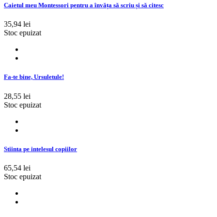
Caietul meu Montessori pentru a învăța să scriu și să citesc
35,94 lei
Stoc epuizat
Fa-te bine, Ursuletule!
28,55 lei
Stoc epuizat
Stiinta pe intelesul copiilor
65,54 lei
Stoc epuizat