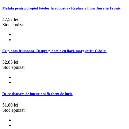
Malala pentru dreptul fetelor la educatie - Raphaele Frier Aurelia Fronty
47,57 lei
Stoc epuizat
Ce planta frumoasa! Despre plantele cu flori. margueritr Ciberti
52,85 lei
Stoc epuizat
De ce dansam de bucurie si fierbem de furie
51,80 lei
Stoc epuizat