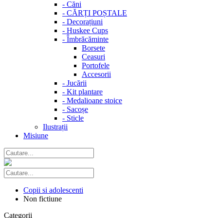
-
Căni
-
CĂRȚI POȘTALE
-
Decorațiuni
-
Huskee Cups
-
Îmbrăcăminte
Borsete
Ceasuri
Portofele
Accesorii
-
Jucării
-
Kit plantare
-
Medalioane stoice
-
Sacoșe
-
Sticle
Ilustrații
Misiune
Copii si adolescenti
Non fictiune
Categorii