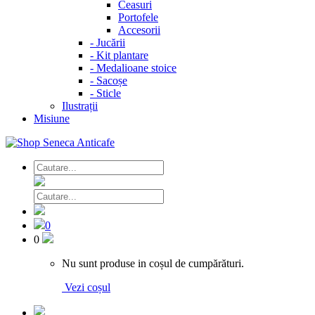
Ceasuri
Portofele
Accesorii
-
Jucării
-
Kit plantare
-
Medalioane stoice
-
Sacoșe
-
Sticle
Ilustrații
Misiune
0
0
Nu sunt produse in coșul de cumpărături.
Vezi coșul