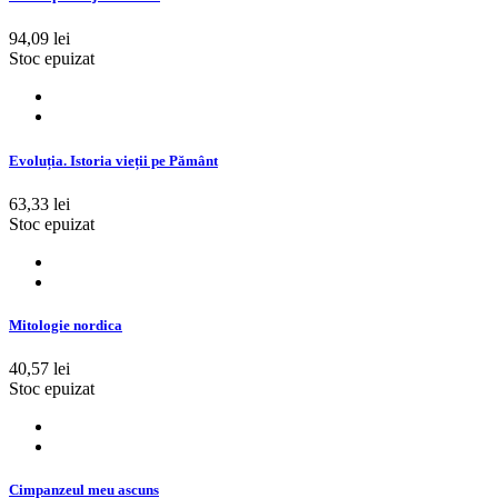
94,09 lei
Stoc epuizat
Evoluția. Istoria vieții pe Pământ
63,33 lei
Stoc epuizat
Mitologie nordica
40,57 lei
Stoc epuizat
Cimpanzeul meu ascuns