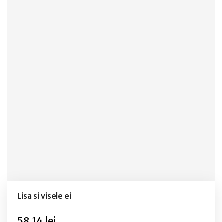
Lisa si visele ei
58,14 lei