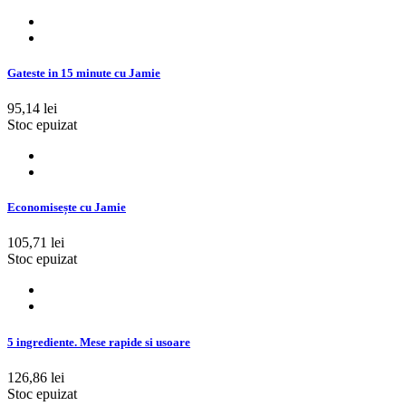
Gateste in 15 minute cu Jamie
95,14 lei
Stoc epuizat
Economisește cu Jamie
105,71 lei
Stoc epuizat
5 ingrediente. Mese rapide si usoare
126,86 lei
Stoc epuizat