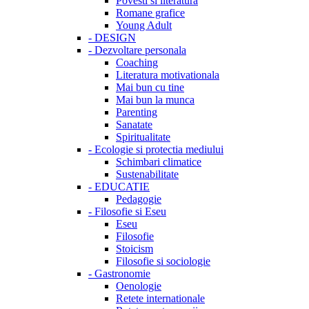
Povesti si literatura
Romane grafice
Young Adult
-
DESIGN
-
Dezvoltare personala
Coaching
Literatura motivationala
Mai bun cu tine
Mai bun la munca
Parenting
Sanatate
Spiritualitate
-
Ecologie si protectia mediului
Schimbari climatice
Sustenabilitate
-
EDUCATIE
Pedagogie
-
Filosofie si Eseu
Eseu
Filosofie
Stoicism
Filosofie si sociologie
-
Gastronomie
Oenologie
Retete internationale