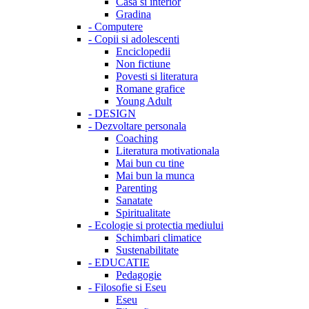
Casa si interior
Gradina
-
Computere
-
Copii si adolescenti
Enciclopedii
Non fictiune
Povesti si literatura
Romane grafice
Young Adult
-
DESIGN
-
Dezvoltare personala
Coaching
Literatura motivationala
Mai bun cu tine
Mai bun la munca
Parenting
Sanatate
Spiritualitate
-
Ecologie si protectia mediului
Schimbari climatice
Sustenabilitate
-
EDUCATIE
Pedagogie
-
Filosofie si Eseu
Eseu