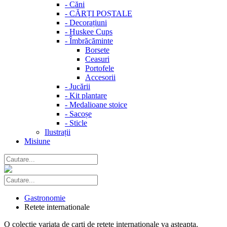
-
Căni
-
CĂRȚI POȘTALE
-
Decorațiuni
-
Huskee Cups
-
Îmbrăcăminte
Borsete
Ceasuri
Portofele
Accesorii
-
Jucării
-
Kit plantare
-
Medalioane stoice
-
Sacoșe
-
Sticle
Ilustrații
Misiune
Gastronomie
Retete internationale
O colectie variata de carti de retete internationale va asteapta.