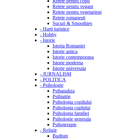
Retete pentru copii
Retete pentru vegani
Retete pentru vegetarieni
Retete romanesti
Sucuri & Smoothies
-
Harti turistice
-
Hobby
-
Istorie
Istoria Romaniei
Istorie antica
Istorie contemporana
Istorie moderna
Istorie universala
-
JURNALISM
-
POLITICA
-
Psihologie
Psihanaliza
Psihiatrie
Psihologia copilului
Psihologia cuplului
Psihologia familiei
Psihologie generala
Psihoterapie
-
Religie
Budism