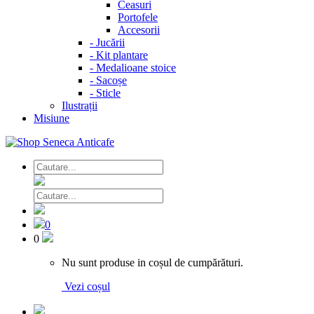
Ceasuri
Portofele
Accesorii
-
Jucării
-
Kit plantare
-
Medalioane stoice
-
Sacoșe
-
Sticle
Ilustrații
Misiune
0
0
Nu sunt produse in coșul de cumpărături.
Vezi coșul