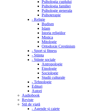
Psihologia cuplului
Psihologia familiei
Psihologie generala
Psihoterapie
-
Religie
Budism
Islam
Istoria religiilor
Mistica
Mitologie
Ortodoxie Crestinism
-
Sport si fitness
-
Stiinta
-
Stiinte sociale
Antropologie
Etnologie
Sociologie
Studii culturale
-
Tehnologie
Edituri
Autori
Audiobook
Reviste
Stil de viață
-
Agende și caiete