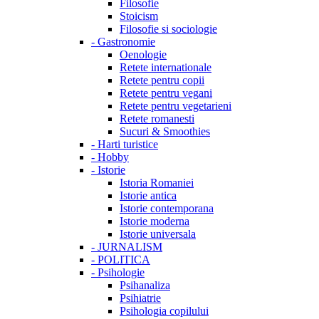
Filosofie
Stoicism
Filosofie si sociologie
-
Gastronomie
Oenologie
Retete internationale
Retete pentru copii
Retete pentru vegani
Retete pentru vegetarieni
Retete romanesti
Sucuri & Smoothies
-
Harti turistice
-
Hobby
-
Istorie
Istoria Romaniei
Istorie antica
Istorie contemporana
Istorie moderna
Istorie universala
-
JURNALISM
-
POLITICA
-
Psihologie
Psihanaliza
Psihiatrie
Psihologia copilului