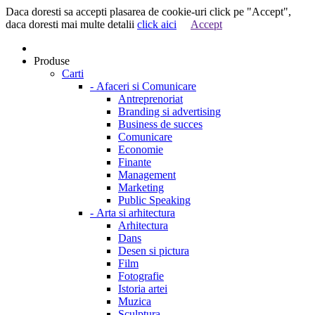
Daca doresti sa accepti plasarea de cookie-uri click pe "Accept",
daca doresti mai multe detalii
click aici
Accept
Produse
Carti
-
Afaceri si Comunicare
Antreprenoriat
Branding si advertising
Business de succes
Comunicare
Economie
Finante
Management
Marketing
Public Speaking
-
Arta si arhitectura
Arhitectura
Dans
Desen si pictura
Film
Fotografie
Istoria artei
Muzica
Sculptura