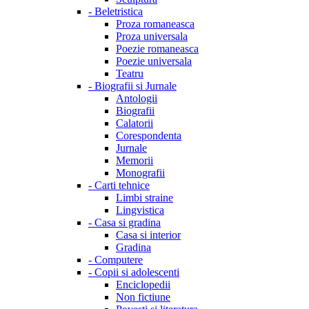
-
Beletristica
Proza romaneasca
Proza universala
Poezie romaneasca
Poezie universala
Teatru
-
Biografii si Jurnale
Antologii
Biografii
Calatorii
Corespondenta
Jurnale
Memorii
Monografii
-
Carti tehnice
Limbi straine
Lingvistica
-
Casa si gradina
Casa si interior
Gradina
-
Computere
-
Copii si adolescenti
Enciclopedii
Non fictiune