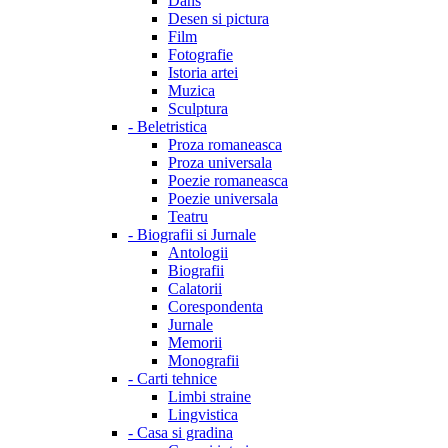
Dans
Desen si pictura
Film
Fotografie
Istoria artei
Muzica
Sculptura
-
Beletristica
Proza romaneasca
Proza universala
Poezie romaneasca
Poezie universala
Teatru
-
Biografii si Jurnale
Antologii
Biografii
Calatorii
Corespondenta
Jurnale
Memorii
Monografii
-
Carti tehnice
Limbi straine
Lingvistica
-
Casa si gradina