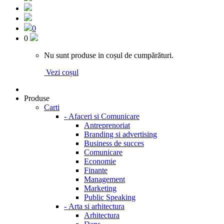
0
0
Nu sunt produse in coșul de cumpărături.
Vezi coșul
Produse
Carti
-
Afaceri si Comunicare
Antreprenoriat
Branding si advertising
Business de succes
Comunicare
Economie
Finante
Management
Marketing
Public Speaking
-
Arta si arhitectura
Arhitectura