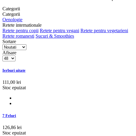
Categorii
Categorii
Oenologie
Retete internationale
Retete pentru copii
Retete pentru vegani
Retete pentru vegetarieni
Retete romanesti
Sucuri & Smoothies
Sortare
Afisare
Ierburi uitate
111,00 lei
Stoc epuizat
7 Feluri
126,86 lei
Stoc epuizat