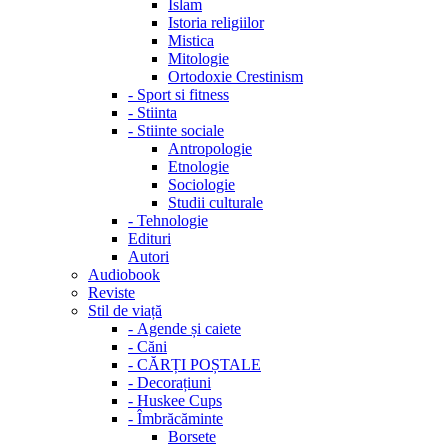
Islam
Istoria religiilor
Mistica
Mitologie
Ortodoxie Crestinism
-
Sport si fitness
-
Stiinta
-
Stiinte sociale
Antropologie
Etnologie
Sociologie
Studii culturale
-
Tehnologie
Edituri
Autori
Audiobook
Reviste
Stil de viață
-
Agende și caiete
-
Căni
-
CĂRȚI POȘTALE
-
Decorațiuni
-
Huskee Cups
-
Îmbrăcăminte
Borsete