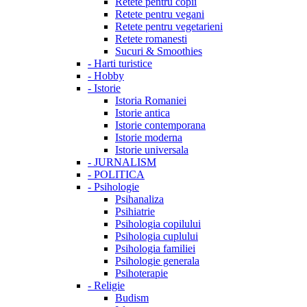
Retete pentru copii
Retete pentru vegani
Retete pentru vegetarieni
Retete romanesti
Sucuri & Smoothies
-
Harti turistice
-
Hobby
-
Istorie
Istoria Romaniei
Istorie antica
Istorie contemporana
Istorie moderna
Istorie universala
-
JURNALISM
-
POLITICA
-
Psihologie
Psihanaliza
Psihiatrie
Psihologia copilului
Psihologia cuplului
Psihologia familiei
Psihologie generala
Psihoterapie
-
Religie
Budism