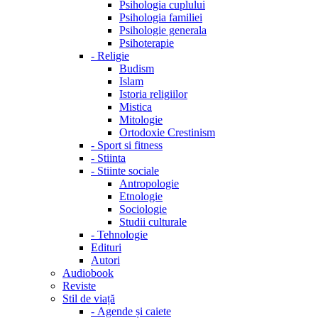
Psihologia cuplului
Psihologia familiei
Psihologie generala
Psihoterapie
-
Religie
Budism
Islam
Istoria religiilor
Mistica
Mitologie
Ortodoxie Crestinism
-
Sport si fitness
-
Stiinta
-
Stiinte sociale
Antropologie
Etnologie
Sociologie
Studii culturale
-
Tehnologie
Edituri
Autori
Audiobook
Reviste
Stil de viață
-
Agende și caiete