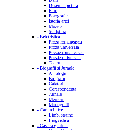
Dans
Desen si pictura
Film
Fotografie
Istoria artei
Muzica
Sculptura
-
Beletristica
Proza romaneasca
Proza universala
Poezie romaneasca
Poezie universala
Teatru
-
Biografii si Jurnale
Antologii
Biografii
Calatorii
Corespondenta
Jurnale
Memorii
Monografii
-
Carti tehnice
Limbi straine
Lingvistica
-
Casa si gradina