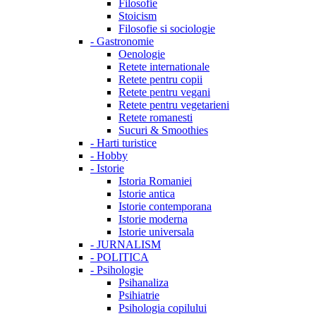
Filosofie
Stoicism
Filosofie si sociologie
-
Gastronomie
Oenologie
Retete internationale
Retete pentru copii
Retete pentru vegani
Retete pentru vegetarieni
Retete romanesti
Sucuri & Smoothies
-
Harti turistice
-
Hobby
-
Istorie
Istoria Romaniei
Istorie antica
Istorie contemporana
Istorie moderna
Istorie universala
-
JURNALISM
-
POLITICA
-
Psihologie
Psihanaliza
Psihiatrie
Psihologia copilului