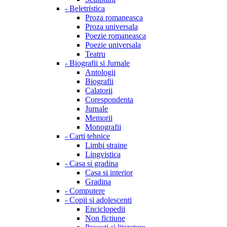
-
Beletristica
Proza romaneasca
Proza universala
Poezie romaneasca
Poezie universala
Teatru
-
Biografii si Jurnale
Antologii
Biografii
Calatorii
Corespondenta
Jurnale
Memorii
Monografii
-
Carti tehnice
Limbi straine
Lingvistica
-
Casa si gradina
Casa si interior
Gradina
-
Computere
-
Copii si adolescenti
Enciclopedii
Non fictiune