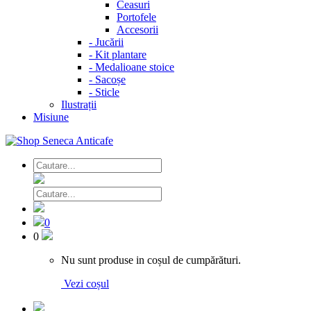
Ceasuri
Portofele
Accesorii
-
Jucării
-
Kit plantare
-
Medalioane stoice
-
Sacoșe
-
Sticle
Ilustrații
Misiune
0
0
Nu sunt produse in coșul de cumpărături.
Vezi coșul