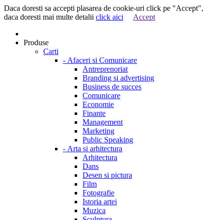
Daca doresti sa accepti plasarea de cookie-uri click pe "Accept",
daca doresti mai multe detalii
click aici
Accept
Produse
Carti
-
Afaceri si Comunicare
Antreprenoriat
Branding si advertising
Business de succes
Comunicare
Economie
Finante
Management
Marketing
Public Speaking
-
Arta si arhitectura
Arhitectura
Dans
Desen si pictura
Film
Fotografie
Istoria artei
Muzica
Sculptura