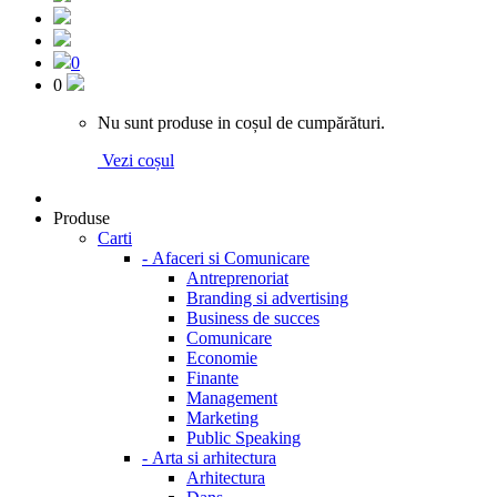
0
0
Nu sunt produse in coșul de cumpărături.
Vezi coșul
Produse
Carti
-
Afaceri si Comunicare
Antreprenoriat
Branding si advertising
Business de succes
Comunicare
Economie
Finante
Management
Marketing
Public Speaking
-
Arta si arhitectura
Arhitectura