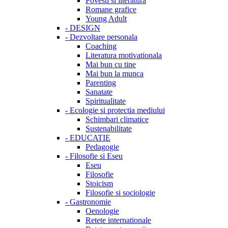
Povesti si literatura
Romane grafice
Young Adult
-
DESIGN
-
Dezvoltare personala
Coaching
Literatura motivationala
Mai bun cu tine
Mai bun la munca
Parenting
Sanatate
Spiritualitate
-
Ecologie si protectia mediului
Schimbari climatice
Sustenabilitate
-
EDUCATIE
Pedagogie
-
Filosofie si Eseu
Eseu
Filosofie
Stoicism
Filosofie si sociologie
-
Gastronomie
Oenologie
Retete internationale