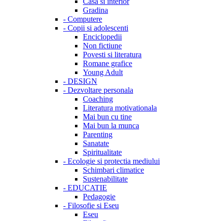
Casa si interior
Gradina
-
Computere
-
Copii si adolescenti
Enciclopedii
Non fictiune
Povesti si literatura
Romane grafice
Young Adult
-
DESIGN
-
Dezvoltare personala
Coaching
Literatura motivationala
Mai bun cu tine
Mai bun la munca
Parenting
Sanatate
Spiritualitate
-
Ecologie si protectia mediului
Schimbari climatice
Sustenabilitate
-
EDUCATIE
Pedagogie
-
Filosofie si Eseu
Eseu