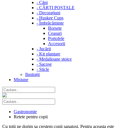
-
Căni
-
CĂRȚI POȘTALE
-
Decorațiuni
-
Huskee Cups
-
Îmbrăcăminte
Borsete
Ceasuri
Portofele
Accesorii
-
Jucării
-
Kit plantare
-
Medalioane stoice
-
Sacoșe
-
Sticle
Ilustrații
Misiune
Gastronomie
Retete pentru copii
Cu totii ne dorim sa crestem copii sanatosi. Pentru aceasta este