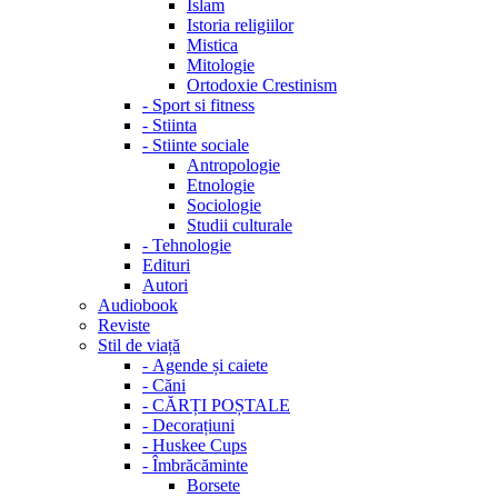
Islam
Istoria religiilor
Mistica
Mitologie
Ortodoxie Crestinism
-
Sport si fitness
-
Stiinta
-
Stiinte sociale
Antropologie
Etnologie
Sociologie
Studii culturale
-
Tehnologie
Edituri
Autori
Audiobook
Reviste
Stil de viață
-
Agende și caiete
-
Căni
-
CĂRȚI POȘTALE
-
Decorațiuni
-
Huskee Cups
-
Îmbrăcăminte
Borsete