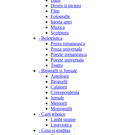
Dans
Desen si pictura
Film
Fotografie
Istoria artei
Muzica
Sculptura
-
Beletristica
Proza romaneasca
Proza universala
Poezie romaneasca
Poezie universala
Teatru
-
Biografii si Jurnale
Antologii
Biografii
Calatorii
Corespondenta
Jurnale
Memorii
Monografii
-
Carti tehnice
Limbi straine
Lingvistica
-
Casa si gradina