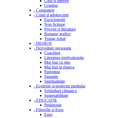
Casa si interior
Gradina
-
Computere
-
Copii si adolescenti
Enciclopedii
Non fictiune
Povesti si literatura
Romane grafice
Young Adult
-
DESIGN
-
Dezvoltare personala
Coaching
Literatura motivationala
Mai bun cu tine
Mai bun la munca
Parenting
Sanatate
Spiritualitate
-
Ecologie si protectia mediului
Schimbari climatice
Sustenabilitate
-
EDUCATIE
Pedagogie
-
Filosofie si Eseu
Eseu