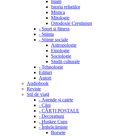
Islam
Istoria religiilor
Mistica
Mitologie
Ortodoxie Crestinism
-
Sport si fitness
-
Stiinta
-
Stiinte sociale
Antropologie
Etnologie
Sociologie
Studii culturale
-
Tehnologie
Edituri
Autori
Audiobook
Reviste
Stil de viață
-
Agende și caiete
-
Căni
-
CĂRȚI POȘTALE
-
Decorațiuni
-
Huskee Cups
-
Îmbrăcăminte
Borsete