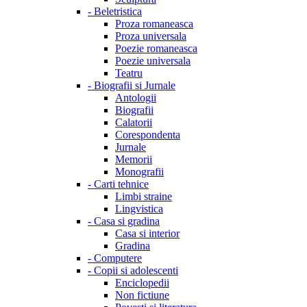
-
Beletristica
Proza romaneasca
Proza universala
Poezie romaneasca
Poezie universala
Teatru
-
Biografii si Jurnale
Antologii
Biografii
Calatorii
Corespondenta
Jurnale
Memorii
Monografii
-
Carti tehnice
Limbi straine
Lingvistica
-
Casa si gradina
Casa si interior
Gradina
-
Computere
-
Copii si adolescenti
Enciclopedii
Non fictiune