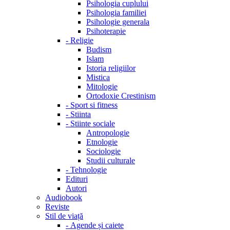
Psihologia cuplului
Psihologia familiei
Psihologie generala
Psihoterapie
-
Religie
Budism
Islam
Istoria religiilor
Mistica
Mitologie
Ortodoxie Crestinism
-
Sport si fitness
-
Stiinta
-
Stiinte sociale
Antropologie
Etnologie
Sociologie
Studii culturale
-
Tehnologie
Edituri
Autori
Audiobook
Reviste
Stil de viață
-
Agende și caiete