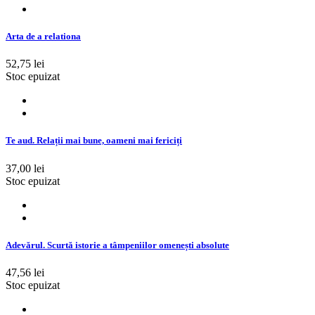
Arta de a relationa
52,75 lei
Stoc epuizat
Te aud. Relații mai bune, oameni mai fericiți
37,00 lei
Stoc epuizat
Adevărul. Scurtă istorie a tâmpeniilor omenești absolute
47,56 lei
Stoc epuizat