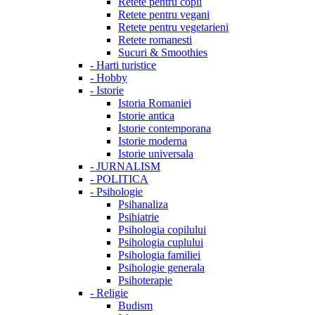
Retete pentru copii
Retete pentru vegani
Retete pentru vegetarieni
Retete romanesti
Sucuri & Smoothies
-
Harti turistice
-
Hobby
-
Istorie
Istoria Romaniei
Istorie antica
Istorie contemporana
Istorie moderna
Istorie universala
-
JURNALISM
-
POLITICA
-
Psihologie
Psihanaliza
Psihiatrie
Psihologia copilului
Psihologia cuplului
Psihologia familiei
Psihologie generala
Psihoterapie
-
Religie
Budism