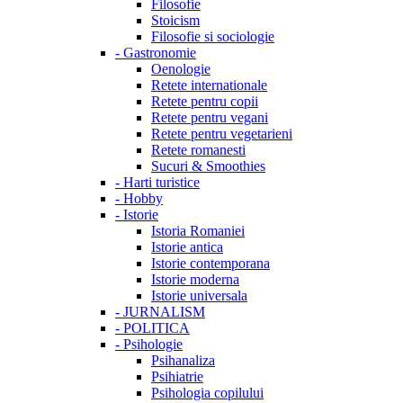
Filosofie
Stoicism
Filosofie si sociologie
-
Gastronomie
Oenologie
Retete internationale
Retete pentru copii
Retete pentru vegani
Retete pentru vegetarieni
Retete romanesti
Sucuri & Smoothies
-
Harti turistice
-
Hobby
-
Istorie
Istoria Romaniei
Istorie antica
Istorie contemporana
Istorie moderna
Istorie universala
-
JURNALISM
-
POLITICA
-
Psihologie
Psihanaliza
Psihiatrie
Psihologia copilului