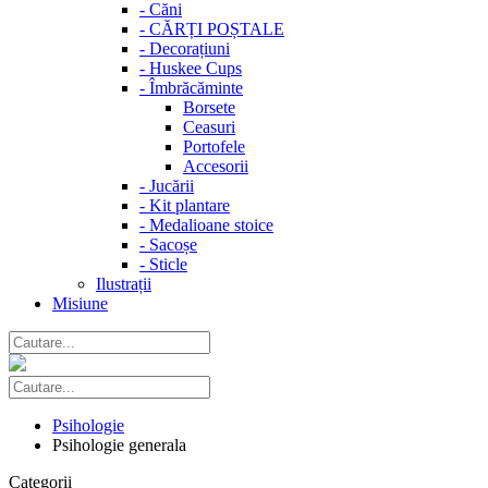
-
Căni
-
CĂRȚI POȘTALE
-
Decorațiuni
-
Huskee Cups
-
Îmbrăcăminte
Borsete
Ceasuri
Portofele
Accesorii
-
Jucării
-
Kit plantare
-
Medalioane stoice
-
Sacoșe
-
Sticle
Ilustrații
Misiune
Psihologie
Psihologie generala
Categorii