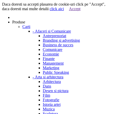
Daca doresti sa accepti plasarea de cookie-uri click pe "Accept",
daca doresti mai multe detalii
click aici
Accept
Produse
Carti
-
Afaceri si Comunicare
Antreprenoriat
Branding si advertising
Business de succes
Comunicare
Economie
Finante
Management
Marketing
Public Speaking
-
Arta si arhitectura
Arhitectura
Dans
Desen si pictura
Film
Fotografie
Istoria artei
Muzica
Sculptura