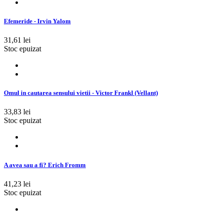
Efemeride - Irvin Yalom
31,61 lei
Stoc epuizat
Omul in cautarea sensului vietii - Victor Frankl (Vellant)
33,83 lei
Stoc epuizat
A avea sau a fi? Erich Fromm
41,23 lei
Stoc epuizat