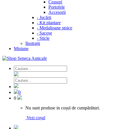
Ceasuri
Portofele
Accesorii
-
Jucării
-
Kit plantare
-
Medalioane stoice
-
Sacoșe
-
Sticle
Ilustrații
Misiune
0
0
Nu sunt produse in coșul de cumpărături.
Vezi coșul