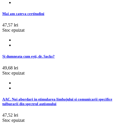
Mai am cateva certitudini
47,57 lei
Stoc epuizat
Și dumneata cum ești, dr. Sacks?
49,68 lei
Stoc epuizat
AAC. Noi abordari in stimularea limbajului si comunicarii specifice
tulburarii din spectrul autismului
47,52 lei
Stoc epuizat