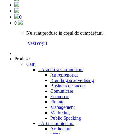
0
0
Nu sunt produse in coșul de cumpărături.
Vezi coșul
Produse
Carti
-
Afaceri si Comunicare
Antreprenoriat
Branding si advertising
Business de succes
Comunicare
Economie
Finante
Management
Marketing
Public Speaking
-
Arta si arhitectura
Arhitectura