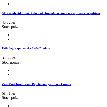
Minciunile Adultilor. Indicii ale Inselatoriei in casnicie, afaceri si politica
45,82 lei
Stoc epuizat
Psihologia sportului - Radu Predoiu
34,83 lei
Stoc epuizat
Zen-­-Buddhismus und Psychoanalyse Erich Fromm
68,71 lei
Stoc epuizat