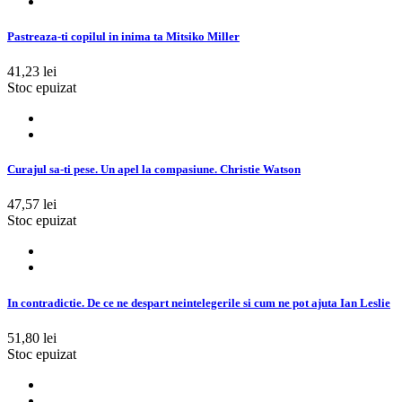
Pastreaza-ti copilul in inima ta Mitsiko Miller
41,23 lei
Stoc epuizat
Curajul sa-ti pese. Un apel la compasiune. Christie Watson
47,57 lei
Stoc epuizat
In contradictie. De ce ne despart neintelegerile si cum ne pot ajuta Ian Leslie
51,80 lei
Stoc epuizat