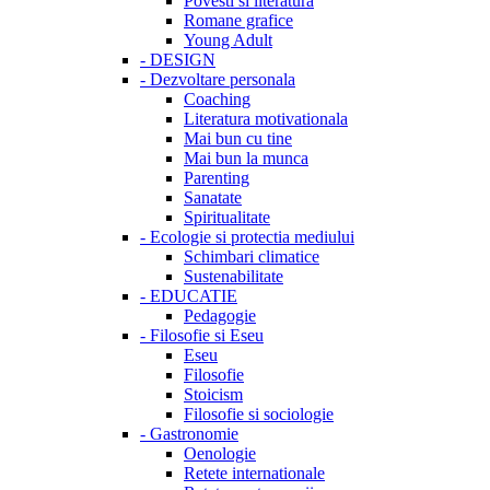
Povesti si literatura
Romane grafice
Young Adult
-
DESIGN
-
Dezvoltare personala
Coaching
Literatura motivationala
Mai bun cu tine
Mai bun la munca
Parenting
Sanatate
Spiritualitate
-
Ecologie si protectia mediului
Schimbari climatice
Sustenabilitate
-
EDUCATIE
Pedagogie
-
Filosofie si Eseu
Eseu
Filosofie
Stoicism
Filosofie si sociologie
-
Gastronomie
Oenologie
Retete internationale