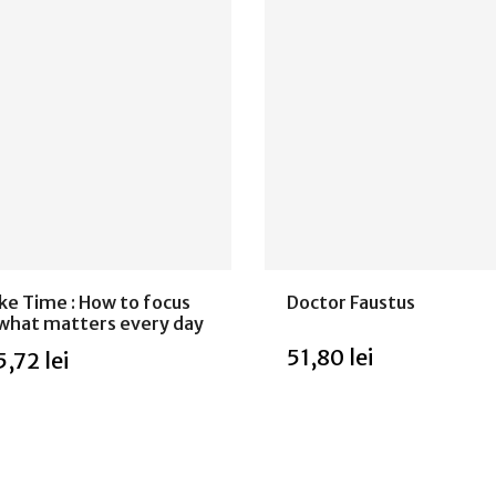
e Time : How to focus
Doctor Faustus
what matters every day
51,80 lei
,72 lei
Stoc epuizat
c epuizat