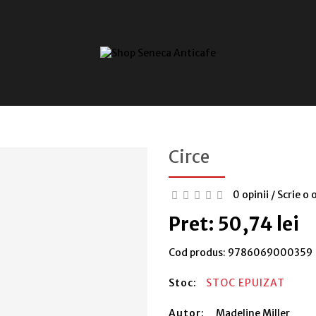
Circe
0 opinii
/
Scrie o 
Pret: 50,74 lei
Cod produs:
9786069000359
Stoc:
STOC EPUIZAT
Autor:
Madeline Miller