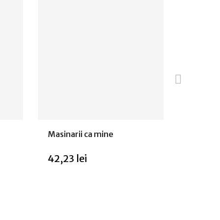
Masinarii ca mine
The Tria
42,23 lei
28,54 l
Stoc epuizat
Stoc epui