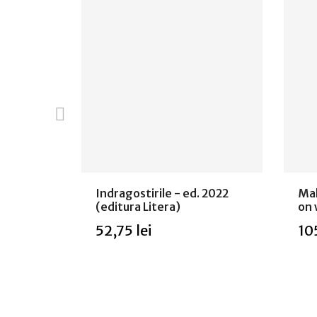
okio
Indragostirile - ed. 2022
Mak
(editura Litera)
on 
52,75 lei
105
Stoc epuizat
Sto