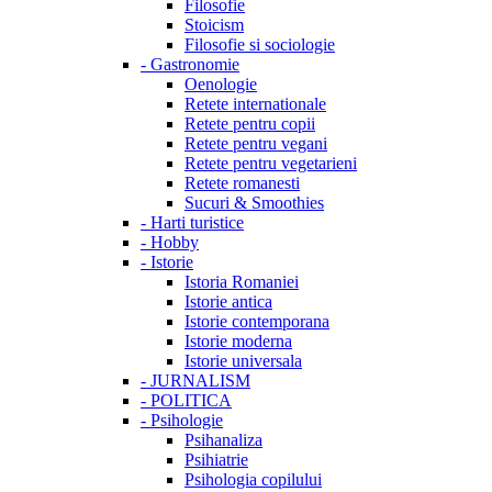
Filosofie
Stoicism
Filosofie si sociologie
-
Gastronomie
Oenologie
Retete internationale
Retete pentru copii
Retete pentru vegani
Retete pentru vegetarieni
Retete romanesti
Sucuri & Smoothies
-
Harti turistice
-
Hobby
-
Istorie
Istoria Romaniei
Istorie antica
Istorie contemporana
Istorie moderna
Istorie universala
-
JURNALISM
-
POLITICA
-
Psihologie
Psihanaliza
Psihiatrie
Psihologia copilului