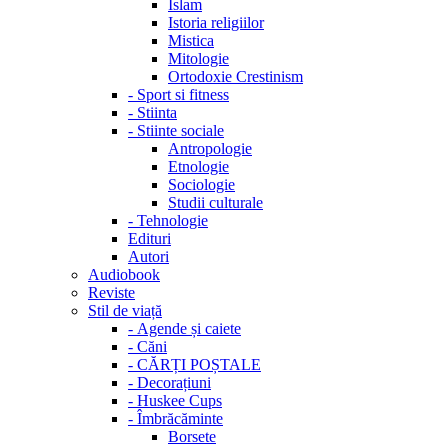
Islam
Istoria religiilor
Mistica
Mitologie
Ortodoxie Crestinism
-
Sport si fitness
-
Stiinta
-
Stiinte sociale
Antropologie
Etnologie
Sociologie
Studii culturale
-
Tehnologie
Edituri
Autori
Audiobook
Reviste
Stil de viață
-
Agende și caiete
-
Căni
-
CĂRȚI POȘTALE
-
Decorațiuni
-
Huskee Cups
-
Îmbrăcăminte
Borsete