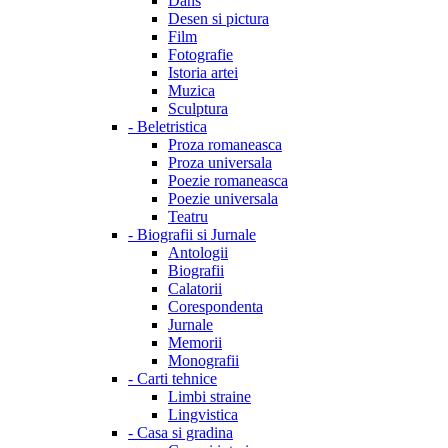
Dans
Desen si pictura
Film
Fotografie
Istoria artei
Muzica
Sculptura
-
Beletristica
Proza romaneasca
Proza universala
Poezie romaneasca
Poezie universala
Teatru
-
Biografii si Jurnale
Antologii
Biografii
Calatorii
Corespondenta
Jurnale
Memorii
Monografii
-
Carti tehnice
Limbi straine
Lingvistica
-
Casa si gradina