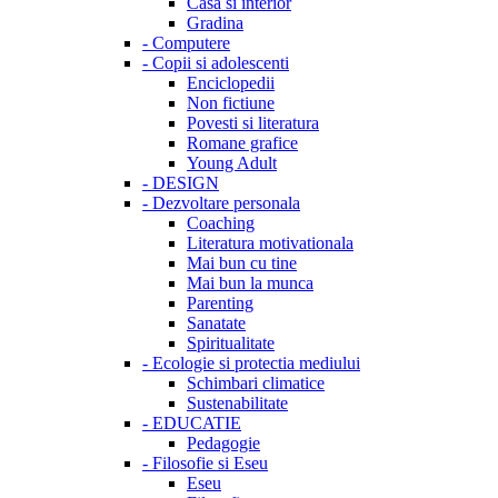
Casa si interior
Gradina
-
Computere
-
Copii si adolescenti
Enciclopedii
Non fictiune
Povesti si literatura
Romane grafice
Young Adult
-
DESIGN
-
Dezvoltare personala
Coaching
Literatura motivationala
Mai bun cu tine
Mai bun la munca
Parenting
Sanatate
Spiritualitate
-
Ecologie si protectia mediului
Schimbari climatice
Sustenabilitate
-
EDUCATIE
Pedagogie
-
Filosofie si Eseu
Eseu