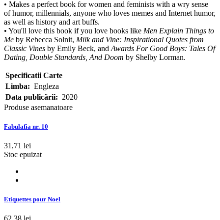
• Makes a perfect book for women and feminists with a wry sense
of humor, millennials, anyone who loves memes and Internet humor,
as well as history and art buffs.
• You'll love this book if you love books like
Men Explain Things to
Me
by Rebecca Solnit,
Milk and Vine: Inspirational Quotes from
Classic Vines
by Emily Beck, and
Awards For Good Boys: Tales Of
Dating, Double Standards, And Doom
by Shelby Lorman.
Specificatii Carte
Limba:
Engleza
Data publicării:
2020
Produse asemanatoare
Fabulafia nr. 10
31,71 lei
Stoc epuizat
Etiquettes pour Noel
62,38 lei