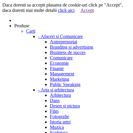
Daca doresti sa accepti plasarea de cookie-uri click pe "Accept",
daca doresti mai multe detalii
click aici
Accept
Produse
Carti
-
Afaceri si Comunicare
Antreprenoriat
Branding si advertising
Business de succes
Comunicare
Economie
Finante
Management
Marketing
Public Speaking
-
Arta si arhitectura
Arhitectura
Dans
Desen si pictura
Film
Fotografie
Istoria artei
Muzica
Sculptura