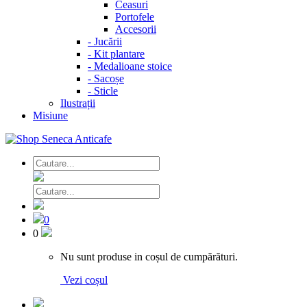
Ceasuri
Portofele
Accesorii
-
Jucării
-
Kit plantare
-
Medalioane stoice
-
Sacoșe
-
Sticle
Ilustrații
Misiune
0
0
Nu sunt produse in coșul de cumpărături.
Vezi coșul