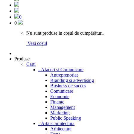
0
0
Nu sunt produse in coșul de cumpărături.
Vezi coșul
Produse
Carti
-
Afaceri si Comunicare
Antreprenoriat
Branding si advertising
Business de succes
Comunicare
Economie
Finante
Management
Marketing
Public Speaking
-
Arta si arhitectura
Arhitectura