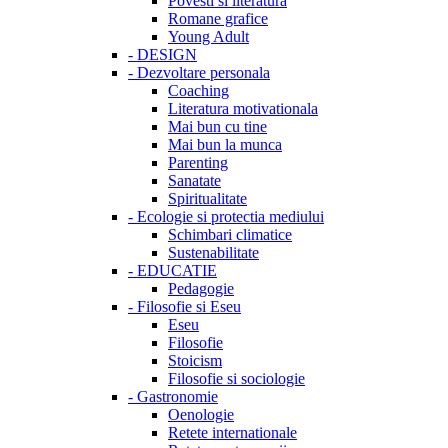
Povesti si literatura
Romane grafice
Young Adult
-
DESIGN
-
Dezvoltare personala
Coaching
Literatura motivationala
Mai bun cu tine
Mai bun la munca
Parenting
Sanatate
Spiritualitate
-
Ecologie si protectia mediului
Schimbari climatice
Sustenabilitate
-
EDUCATIE
Pedagogie
-
Filosofie si Eseu
Eseu
Filosofie
Stoicism
Filosofie si sociologie
-
Gastronomie
Oenologie
Retete internationale