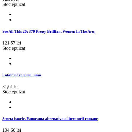
Stoc epuizat
See All This 20: 379 Pretty Brilliant Women In The Arts
121,57 lei
Stoc epuizat
Calatorie in jurul lumii
31,61 lei
Stoc epuizat
Scurta istorie. Panorama alternativa a literaturii romane
104,66 lei