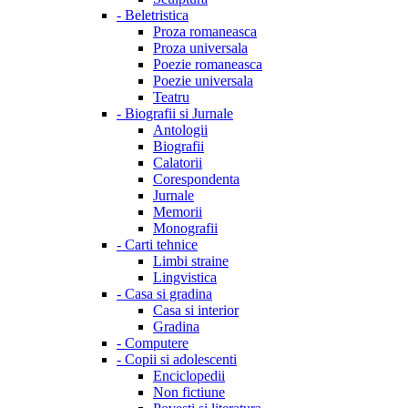
-
Beletristica
Proza romaneasca
Proza universala
Poezie romaneasca
Poezie universala
Teatru
-
Biografii si Jurnale
Antologii
Biografii
Calatorii
Corespondenta
Jurnale
Memorii
Monografii
-
Carti tehnice
Limbi straine
Lingvistica
-
Casa si gradina
Casa si interior
Gradina
-
Computere
-
Copii si adolescenti
Enciclopedii
Non fictiune