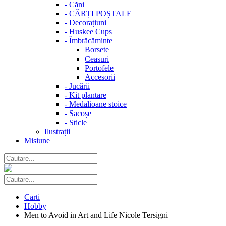
-
Căni
-
CĂRȚI POȘTALE
-
Decorațiuni
-
Huskee Cups
-
Îmbrăcăminte
Borsete
Ceasuri
Portofele
Accesorii
-
Jucării
-
Kit plantare
-
Medalioane stoice
-
Sacoșe
-
Sticle
Ilustrații
Misiune
Carti
Hobby
Men to Avoid in Art and Life Nicole Tersigni