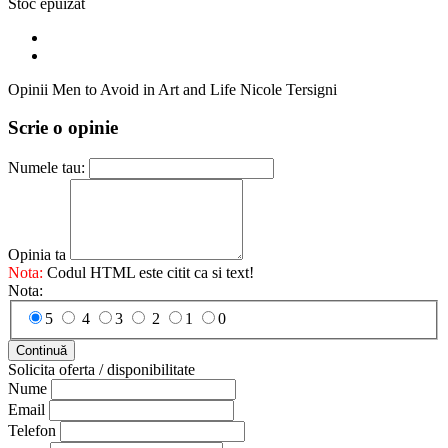
Stoc epuizat
Opinii Men to Avoid in Art and Life Nicole Tersigni
Scrie o opinie
Numele tau:
Opinia ta
Nota:
Codul HTML este citit ca si text!
Nota:
5
4
3
2
1
0
Continuă
Solicita oferta / disponibilitate
Nume
Email
Telefon