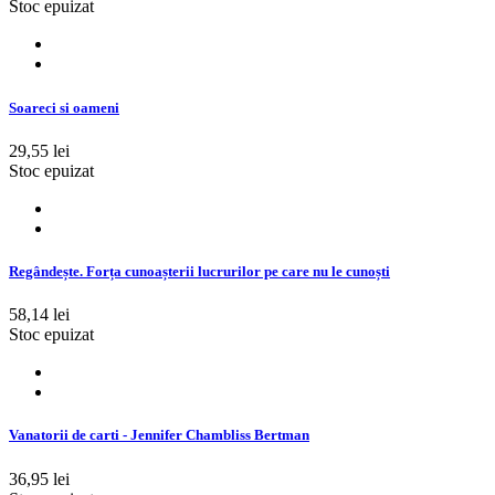
Stoc epuizat
Soareci si oameni
29,55 lei
Stoc epuizat
Regândește. Forța cunoașterii lucrurilor pe care nu le cunoști
58,14 lei
Stoc epuizat
Vanatorii de carti - Jennifer Chambliss Bertman
36,95 lei