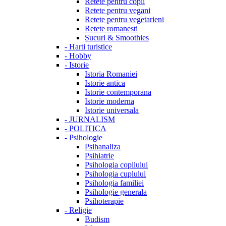
Retete pentru copii
Retete pentru vegani
Retete pentru vegetarieni
Retete romanesti
Sucuri & Smoothies
-
Harti turistice
-
Hobby
-
Istorie
Istoria Romaniei
Istorie antica
Istorie contemporana
Istorie moderna
Istorie universala
-
JURNALISM
-
POLITICA
-
Psihologie
Psihanaliza
Psihiatrie
Psihologia copilului
Psihologia cuplului
Psihologia familiei
Psihologie generala
Psihoterapie
-
Religie
Budism