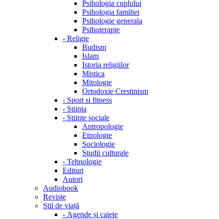
Psihologia cuplului
Psihologia familiei
Psihologie generala
Psihoterapie
-
Religie
Budism
Islam
Istoria religiilor
Mistica
Mitologie
Ortodoxie Crestinism
-
Sport si fitness
-
Stiinta
-
Stiinte sociale
Antropologie
Etnologie
Sociologie
Studii culturale
-
Tehnologie
Edituri
Autori
Audiobook
Reviste
Stil de viață
-
Agende și caiete