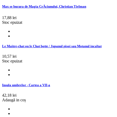
Max se bucura de Magia CrÄciunului, Christian Tielman
17,88 lei
Stoc epuizat
Le Maitre-chat ou le Chat botte / Jupanul pisoi sau Motanul incaltat
10,57 lei
Stoc epuizat
Insula umbrelor - Cartea a VII-a
42,18 lei
Adaugă in coș