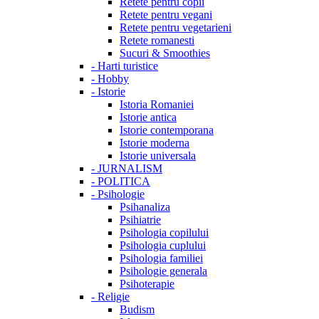
Retete pentru copii
Retete pentru vegani
Retete pentru vegetarieni
Retete romanesti
Sucuri & Smoothies
-
Harti turistice
-
Hobby
-
Istorie
Istoria Romaniei
Istorie antica
Istorie contemporana
Istorie moderna
Istorie universala
-
JURNALISM
-
POLITICA
-
Psihologie
Psihanaliza
Psihiatrie
Psihologia copilului
Psihologia cuplului
Psihologia familiei
Psihologie generala
Psihoterapie
-
Religie
Budism