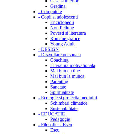
Casa si interior
Gradina
-
Computere
-
Copii si adolescenti
Enciclopedii
Non fictiune
Povesti si literatura
Romane grafice
Young Adult
-
DESIGN
-
Dezvoltare personala
Coaching
Literatura motivationala
Mai bun cu tine
Mai bun la munca
Parenting
Sanatate
Spiritualitate
-
Ecologie si protectia mediului
Schimbari climatice
Sustenabilitate
-
EDUCATIE
Pedagogie
-
Filosofie si Eseu
Eseu