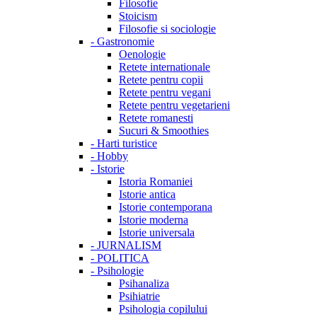
Filosofie
Stoicism
Filosofie si sociologie
-
Gastronomie
Oenologie
Retete internationale
Retete pentru copii
Retete pentru vegani
Retete pentru vegetarieni
Retete romanesti
Sucuri & Smoothies
-
Harti turistice
-
Hobby
-
Istorie
Istoria Romaniei
Istorie antica
Istorie contemporana
Istorie moderna
Istorie universala
-
JURNALISM
-
POLITICA
-
Psihologie
Psihanaliza
Psihiatrie
Psihologia copilului