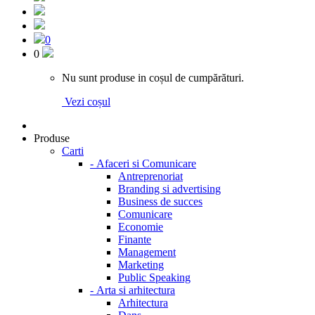
0
0
Nu sunt produse in coșul de cumpărături.
Vezi coșul
Produse
Carti
-
Afaceri si Comunicare
Antreprenoriat
Branding si advertising
Business de succes
Comunicare
Economie
Finante
Management
Marketing
Public Speaking
-
Arta si arhitectura
Arhitectura