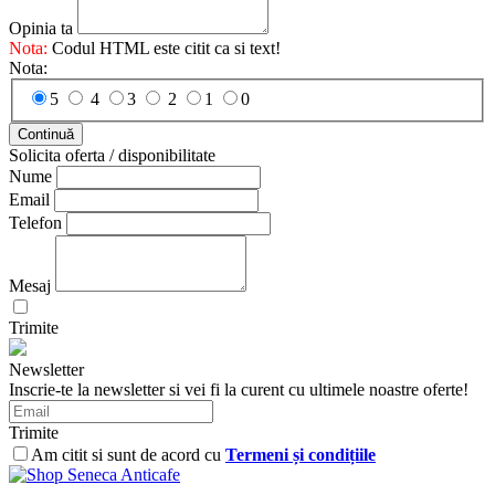
Opinia ta
Nota:
Codul HTML este citit ca si text!
Nota:
5
4
3
2
1
0
Continuă
Solicita oferta / disponibilitate
Nume
Email
Telefon
Mesaj
Trimite
Newsletter
Inscrie-te la newsletter si vei fi la curent cu ultimele noastre oferte!
Trimite
Am citit si sunt de acord cu
Termeni și condițiile