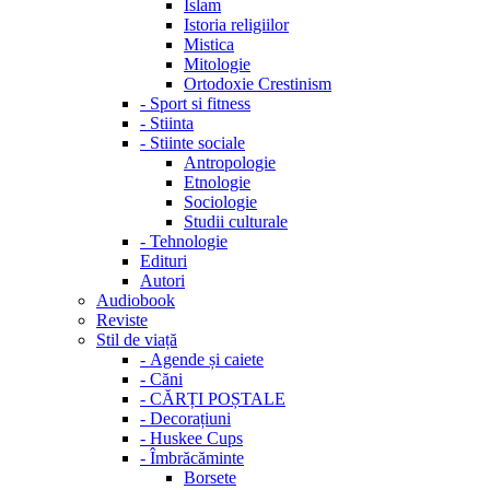
Islam
Istoria religiilor
Mistica
Mitologie
Ortodoxie Crestinism
-
Sport si fitness
-
Stiinta
-
Stiinte sociale
Antropologie
Etnologie
Sociologie
Studii culturale
-
Tehnologie
Edituri
Autori
Audiobook
Reviste
Stil de viață
-
Agende și caiete
-
Căni
-
CĂRȚI POȘTALE
-
Decorațiuni
-
Huskee Cups
-
Îmbrăcăminte
Borsete