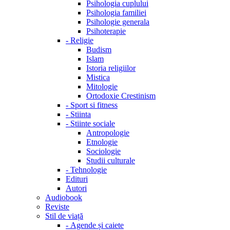
Psihologia cuplului
Psihologia familiei
Psihologie generala
Psihoterapie
-
Religie
Budism
Islam
Istoria religiilor
Mistica
Mitologie
Ortodoxie Crestinism
-
Sport si fitness
-
Stiinta
-
Stiinte sociale
Antropologie
Etnologie
Sociologie
Studii culturale
-
Tehnologie
Edituri
Autori
Audiobook
Reviste
Stil de viață
-
Agende și caiete