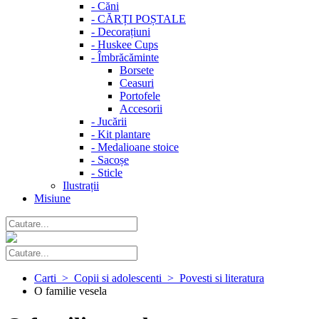
-
Căni
-
CĂRȚI POȘTALE
-
Decorațiuni
-
Huskee Cups
-
Îmbrăcăminte
Borsete
Ceasuri
Portofele
Accesorii
-
Jucării
-
Kit plantare
-
Medalioane stoice
-
Sacoșe
-
Sticle
Ilustrații
Misiune
Carti > Copii si adolescenti > Povesti si literatura
O familie vesela