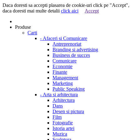
Daca doresti sa accepti plasarea de cookie-uri click pe "Accept",
daca doresti mai multe detalii
click aici
Accept
Produse
Carti
-
Afaceri si Comunicare
Antreprenoriat
Branding si advertising
Business de succes
Comunicare
Economie
Finante
Management
Marketing
Public Speaking
-
Arta si arhitectura
Arhitectura
Dans
Desen si pictura
Film
Fotografie
Istoria artei
Muzica
Sculptura