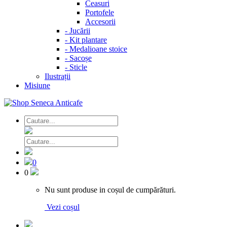
Ceasuri
Portofele
Accesorii
-
Jucării
-
Kit plantare
-
Medalioane stoice
-
Sacoșe
-
Sticle
Ilustrații
Misiune
0
0
Nu sunt produse in coșul de cumpărături.
Vezi coșul