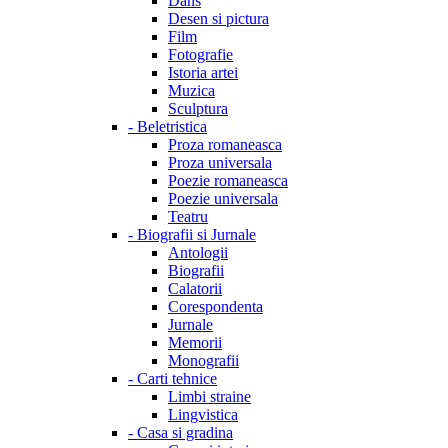
Dans
Desen si pictura
Film
Fotografie
Istoria artei
Muzica
Sculptura
-
Beletristica
Proza romaneasca
Proza universala
Poezie romaneasca
Poezie universala
Teatru
-
Biografii si Jurnale
Antologii
Biografii
Calatorii
Corespondenta
Jurnale
Memorii
Monografii
-
Carti tehnice
Limbi straine
Lingvistica
-
Casa si gradina