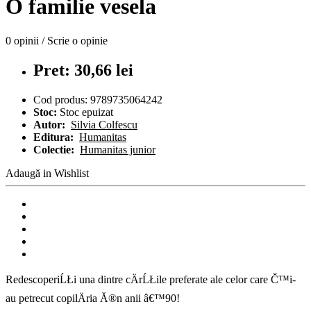
O familie vesela
0 opinii
/
Scrie o opinie
Pret: 30,66 lei
Cod produs:
9789735064242
Stoc:
Stoc epuizat
Autor:
Silvia Colfescu
Editura:
Humanitas
Colectie:
Humanitas junior
Adaugă in Wishlist
RedescoperiĹŁi una dintre cÄrĹŁile preferate ale celor care Č™i-
au petrecut copilÄria Ă®n anii â€™90!