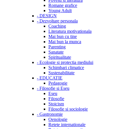
Povesti si literatura
Romane grafice
Young Adult
-
DESIGN
-
Dezvoltare personala
Coaching
Literatura motivationala
Mai bun cu tine
Mai bun la munca
Parenting
Sanatate
Spiritualitate
-
Ecologie si protectia mediului
Schimbari climatice
Sustenabilitate
-
EDUCATIE
Pedagogie
-
Filosofie si Eseu
Eseu
Filosofie
Stoicism
Filosofie si sociologie
-
Gastronomie
Oenologie
Retete internationale