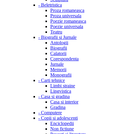
-
Beletristica
Proza romaneasca
Proza universala
Poezie romaneasca
Poezie universala
Teatru
-
Biografii si Jurnale
Antologii
Biografii
Calatorii
Corespondenta
Jurnale
Memorii
Monografii
-
Carti tehnice
Limbi straine
Lingvistica
-
Casa si gradina
Casa si interior
Gradina
-
Computere
-
Copii si adolescenti
Enciclopedii
Non fictiune