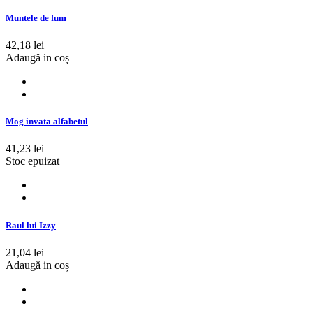
Muntele de fum
42,18 lei
Adaugă in coș
Mog invata alfabetul
41,23 lei
Stoc epuizat
Raul lui Izzy
21,04 lei
Adaugă in coș