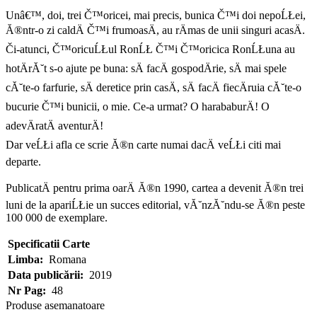
Unâ€™, doi, trei Č™oricei, mai precis, bunica Č™i doi nepoĹŁei,
Ă®ntr-o zi caldÄ Č™i frumoasÄ, au rÄmas de unii singuri acasÄ.
Či-atunci, Č™oricuĹŁul RonĹŁ Č™i Č™oricica RonĹŁuna au
hotÄrĂ˘t s-o ajute pe buna: sÄ facÄ gospodÄrie, sÄ mai spele
cĂ˘te-o farfurie, sÄ deretice prin casÄ, sÄ facÄ fiecÄruia cĂ˘te-o
bucurie Č™i bunicii, o mie. Ce-a urmat? O harababurÄ! O
adevÄratÄ aventurÄ!
Dar veĹŁi afla ce scrie Ă®n carte numai dacÄ veĹŁi citi mai
departe.
PublicatÄ pentru prima oarÄ Ă®n 1990, cartea a devenit Ă®n trei
luni de la apariĹŁie un succes editorial, vĂ˘nzĂ˘ndu-se Ă®n peste
100 000 de exemplare.
Specificatii Carte
Limba:
Romana
Data publicării:
2019
Nr Pag:
48
Produse asemanatoare