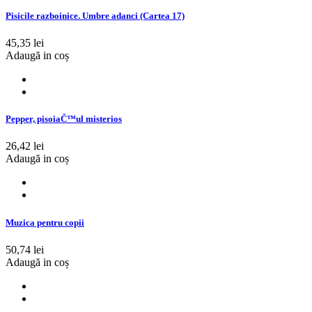
Pisicile razboinice. Umbre adanci (Cartea 17)
45,35 lei
Adaugă in coș
Pepper, pisoiaČ™ul misterios
26,42 lei
Adaugă in coș
Muzica pentru copii
50,74 lei
Adaugă in coș