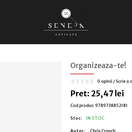
Organizeaza-te!
0 opinii
/
Scrie o 
Pret: 25,47 lei
Cod produs:
9789738852181
Stoc:
IN STOC
Autor:
Chris Crouch