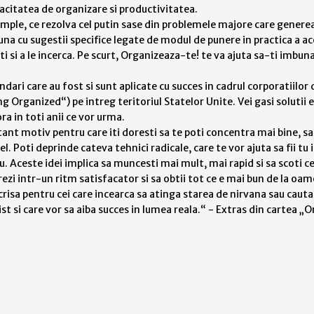
citatea de organizare si productivitatea.
simple, ce rezolva cel putin sase din problemele majore care generea
 cu sugestii specifice legate de modul de punere in practica a aces
citi si a le incerca. Pe scurt, Organizeaza-te! te va ajuta sa-ti imb
dari care au fost si sunt aplicate cu succes in cadrul corporatiilor 
Organized“) pe intreg teritoriul Statelor Unite. Vei gasi solutii e
ra in toti anii ce vor urma.
ant motiv pentru care iti doresti sa te poti concentra mai bine, sa 
l. Poti deprinde cateva tehnici radicale, care te vor ajuta sa fii tu 
au. Aceste idei implica sa muncesti mai mult, mai rapid si sa scoti c
zi intr-un ritm satisfacator si sa obtii tot ce e mai bun de la oamen
scrisa pentru cei care incearca sa atinga starea de nirvana sau caut
ist si care vor sa aiba succes in lumea reala.“ - Extras din cartea 