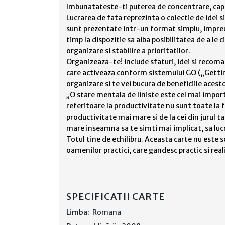
Imbunatateste-ti puterea de concentrare, capa
Lucrarea de fata reprezinta o colectie de idei 
sunt prezentate intr-un format simplu, impreuna
timp la dispozitie sa aiba posibilitatea de a le 
organizare si stabilire a prioritatilor.
Organizeaza-te! include sfaturi, idei si recoman
care activeaza conform sistemului GO („Getting 
organizare si te vei bucura de beneficiile acesto
„O stare mentala de liniste este cel mai import
referitoare la productivitate nu sunt toate la fe
productivitate mai mare si de la cei din jurul t
mare inseamna sa te simti mai implicat, sa lucre
Totul tine de echilibru. Aceasta carte nu este 
oamenilor practici, care gandesc practic si real
SPECIFICATII CARTE
Limba:
Romana