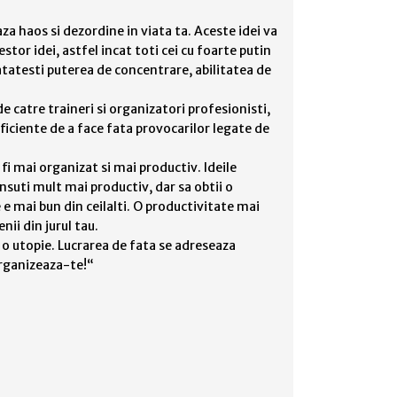
za haos si dezordine in viata ta. Aceste idei va
tor idei, astfel incat toti cei cu foarte putin
unatatesti puterea de concentrare, abilitatea de
de catre traineri si organizatori profesionisti,
ficiente de a face fata provocarilor legate de
fi mai organizat si mai productiv. Ideile
insuti mult mai productiv, dar sa obtii o
e e mai bun din ceilalti. O productivitate mai
ii din jurul tau.
a o utopie. Lucrarea de fata se adreseaza
„Organizeaza-te!“