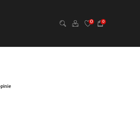
0
0
opinie