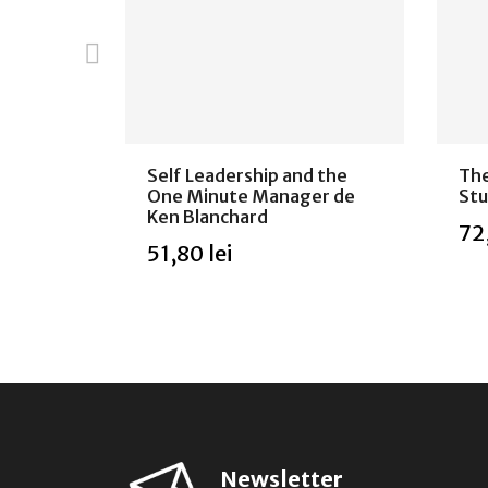
e
Self Leadership and the
The
One Minute Manager de
Stu
Ken Blanchard
72
51,80 lei
Ada
Stoc epuizat
Newsletter