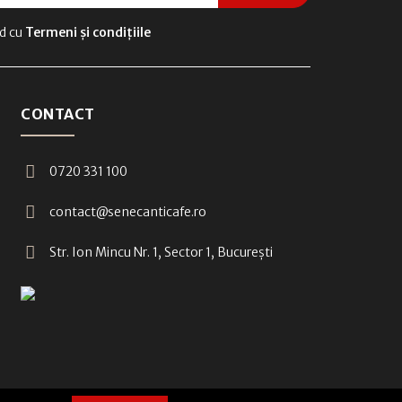
rd cu
Termeni și condițiile
CONTACT
0720 331 100
contact@senecanticafe.ro
Str. Ion Mincu Nr. 1, Sector 1, București