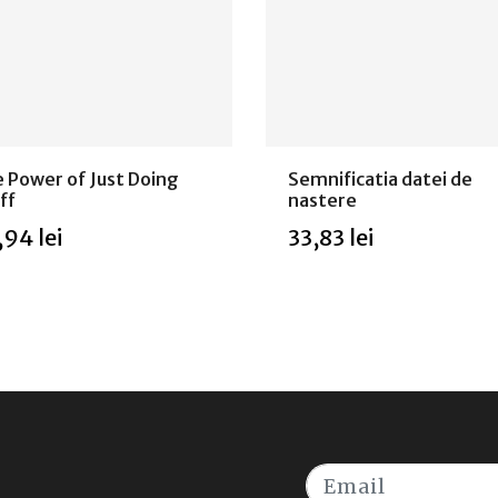
 Power of Just Doing
Semnificatia datei de
ff
nastere
,94 lei
33,83 lei
Stoc epuizat
ugă in coș