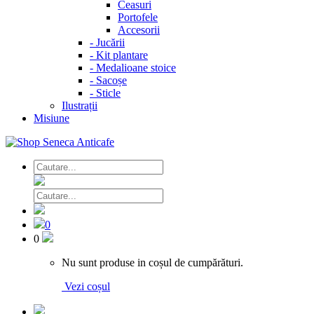
Ceasuri
Portofele
Accesorii
-
Jucării
-
Kit plantare
-
Medalioane stoice
-
Sacoșe
-
Sticle
Ilustrații
Misiune
0
0
Nu sunt produse in coșul de cumpărături.
Vezi coșul