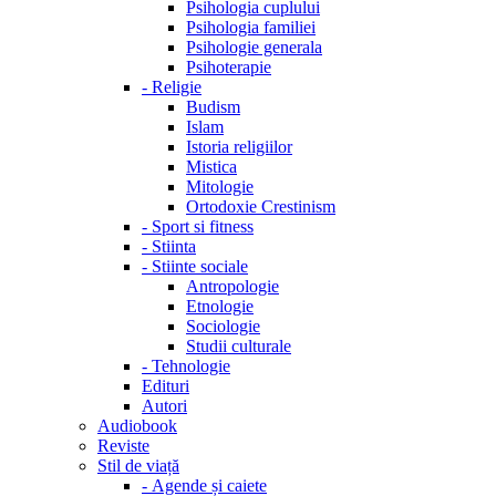
Psihologia cuplului
Psihologia familiei
Psihologie generala
Psihoterapie
-
Religie
Budism
Islam
Istoria religiilor
Mistica
Mitologie
Ortodoxie Crestinism
-
Sport si fitness
-
Stiinta
-
Stiinte sociale
Antropologie
Etnologie
Sociologie
Studii culturale
-
Tehnologie
Edituri
Autori
Audiobook
Reviste
Stil de viață
-
Agende și caiete