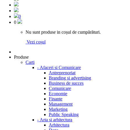
0
0
Nu sunt produse in coșul de cumpărături.
Vezi coșul
Produse
Carti
-
Afaceri si Comunicare
Antreprenoriat
Branding si advertising
Business de succes
Comunicare
Economie
Finante
Management
Marketing
Public Speaking
-
Arta si arhitectura
Arhitectura