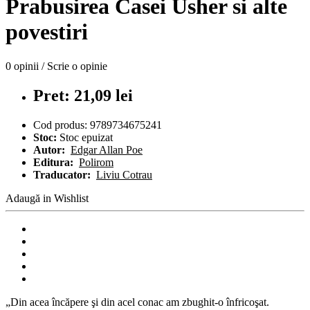
Prabusirea Casei Usher si alte
povestiri
0 opinii
/
Scrie o opinie
Pret: 21,09 lei
Cod produs:
9789734675241
Stoc:
Stoc epuizat
Autor:
Edgar Allan Poe
Editura:
Polirom
Traducator:
Liviu Cotrau
Adaugă in Wishlist
„Din acea încăpere şi din acel conac am zbughit-o înfricoşat.