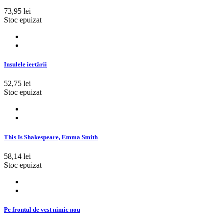
73,95 lei
Stoc epuizat
Insulele iertării
52,75 lei
Stoc epuizat
This Is Shakespeare, Emma Smith
58,14 lei
Stoc epuizat
Pe frontul de vest nimic nou