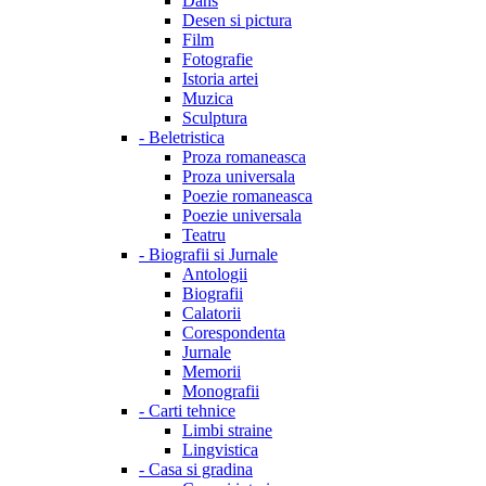
Dans
Desen si pictura
Film
Fotografie
Istoria artei
Muzica
Sculptura
-
Beletristica
Proza romaneasca
Proza universala
Poezie romaneasca
Poezie universala
Teatru
-
Biografii si Jurnale
Antologii
Biografii
Calatorii
Corespondenta
Jurnale
Memorii
Monografii
-
Carti tehnice
Limbi straine
Lingvistica
-
Casa si gradina