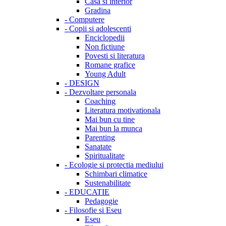
Casa si interior
Gradina
-
Computere
-
Copii si adolescenti
Enciclopedii
Non fictiune
Povesti si literatura
Romane grafice
Young Adult
-
DESIGN
-
Dezvoltare personala
Coaching
Literatura motivationala
Mai bun cu tine
Mai bun la munca
Parenting
Sanatate
Spiritualitate
-
Ecologie si protectia mediului
Schimbari climatice
Sustenabilitate
-
EDUCATIE
Pedagogie
-
Filosofie si Eseu
Eseu