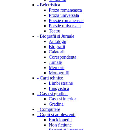
-
Beletristica
Proza romaneasca
Proza universala
Poezie romaneasca
Poezie universala
Teatru
-
Biografii si Jurnale
Antologii
Biografii
Calatorii
Corespondenta
Jurnale
Memorii
Monografii
-
Carti tehnice
Limbi straine
Lingvistica
-
Casa si gradina
Casa si interior
Gradina
-
Computere
-
Copii si adolescenti
Enciclopedii
Non fictiune