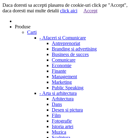
Daca doresti sa accepti plasarea de cookie-uri click pe "Accept",
daca doresti mai multe detalii
click aici
Accept
Produse
Carti
-
Afaceri si Comunicare
Antreprenoriat
Branding si advertising
Business de succes
Comunicare
Economie
Finante
Management
Marketing
Public Speaking
-
Arta si arhitectura
Arhitectura
Dans
Desen si pictura
Film
Fotografie
Istoria artei
Muzica
Sculptura