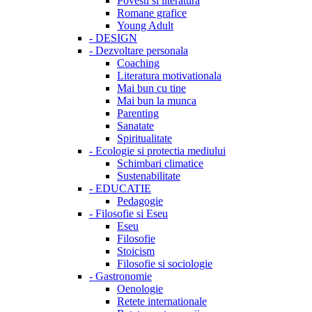
Povesti si literatura
Romane grafice
Young Adult
-
DESIGN
-
Dezvoltare personala
Coaching
Literatura motivationala
Mai bun cu tine
Mai bun la munca
Parenting
Sanatate
Spiritualitate
-
Ecologie si protectia mediului
Schimbari climatice
Sustenabilitate
-
EDUCATIE
Pedagogie
-
Filosofie si Eseu
Eseu
Filosofie
Stoicism
Filosofie si sociologie
-
Gastronomie
Oenologie
Retete internationale