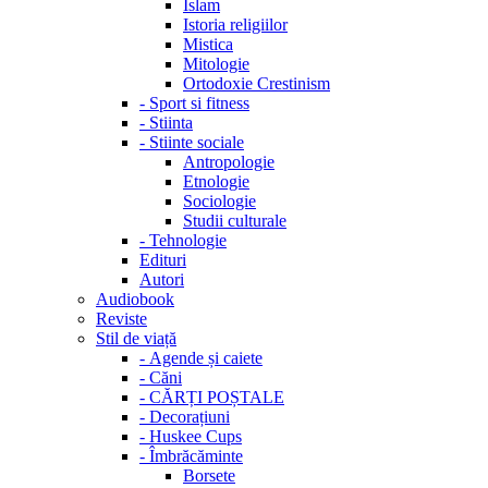
Islam
Istoria religiilor
Mistica
Mitologie
Ortodoxie Crestinism
-
Sport si fitness
-
Stiinta
-
Stiinte sociale
Antropologie
Etnologie
Sociologie
Studii culturale
-
Tehnologie
Edituri
Autori
Audiobook
Reviste
Stil de viață
-
Agende și caiete
-
Căni
-
CĂRȚI POȘTALE
-
Decorațiuni
-
Huskee Cups
-
Îmbrăcăminte
Borsete