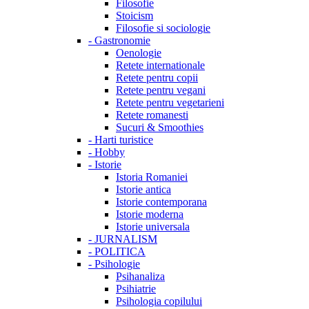
Filosofie
Stoicism
Filosofie si sociologie
-
Gastronomie
Oenologie
Retete internationale
Retete pentru copii
Retete pentru vegani
Retete pentru vegetarieni
Retete romanesti
Sucuri & Smoothies
-
Harti turistice
-
Hobby
-
Istorie
Istoria Romaniei
Istorie antica
Istorie contemporana
Istorie moderna
Istorie universala
-
JURNALISM
-
POLITICA
-
Psihologie
Psihanaliza
Psihiatrie
Psihologia copilului