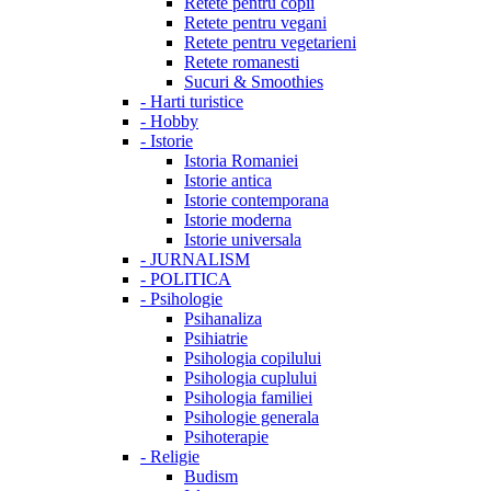
Retete pentru copii
Retete pentru vegani
Retete pentru vegetarieni
Retete romanesti
Sucuri & Smoothies
-
Harti turistice
-
Hobby
-
Istorie
Istoria Romaniei
Istorie antica
Istorie contemporana
Istorie moderna
Istorie universala
-
JURNALISM
-
POLITICA
-
Psihologie
Psihanaliza
Psihiatrie
Psihologia copilului
Psihologia cuplului
Psihologia familiei
Psihologie generala
Psihoterapie
-
Religie
Budism