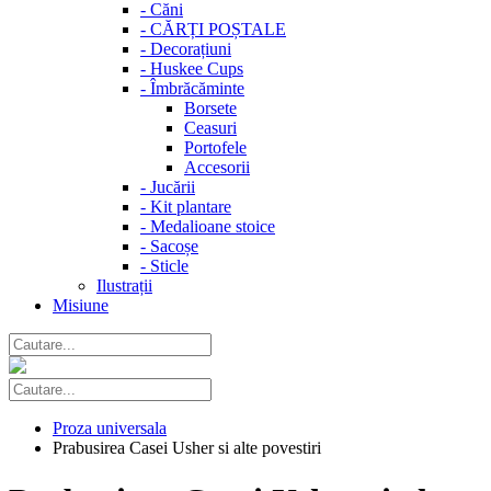
-
Căni
-
CĂRȚI POȘTALE
-
Decorațiuni
-
Huskee Cups
-
Îmbrăcăminte
Borsete
Ceasuri
Portofele
Accesorii
-
Jucării
-
Kit plantare
-
Medalioane stoice
-
Sacoșe
-
Sticle
Ilustrații
Misiune
Proza universala
Prabusirea Casei Usher si alte povestiri