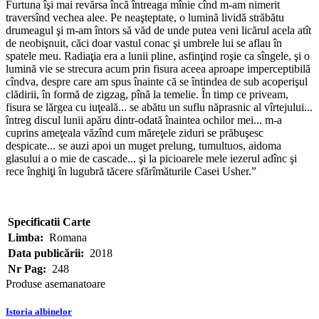
Furtuna îşi mai revărsa încă întreaga mînie cînd m-am nimerit
traversînd vechea alee. Pe neaşteptate, o lumină lividă străbătu
drumeagul şi m-am întors să văd de unde putea veni licărul acela atît
de neobişnuit, căci doar vastul conac şi umbrele lui se aflau în
spatele meu. Radiaţia era a lunii pline, asfinţind roşie ca sîngele, şi o
lumină vie se strecura acum prin fisura aceea aproape imperceptibilă
cîndva, despre care am spus înainte că se întindea de sub acoperişul
clădirii, în formă de zigzag, pînă la temelie. În timp ce priveam,
fisura se lărgea cu iuţeală... se abătu un suflu năprasnic al vîrtejului...
întreg discul lunii apăru dintr-odată înaintea ochilor mei... m-a
cuprins ameţeala văzînd cum măreţele ziduri se prăbuşesc
despicate... se auzi apoi un muget prelung, tumultuos, aidoma
glasului a o mie de cascade... şi la picioarele mele iezerul adînc şi
rece înghiţi în lugubră tăcere sfărîmăturile Casei Usher.”
Specificatii Carte
Limba:
Romana
Data publicării:
2018
Nr Pag:
248
Produse asemanatoare
Istoria albinelor