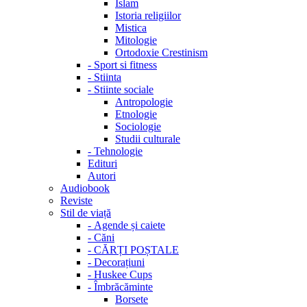
Islam
Istoria religiilor
Mistica
Mitologie
Ortodoxie Crestinism
-
Sport si fitness
-
Stiinta
-
Stiinte sociale
Antropologie
Etnologie
Sociologie
Studii culturale
-
Tehnologie
Edituri
Autori
Audiobook
Reviste
Stil de viață
-
Agende și caiete
-
Căni
-
CĂRȚI POȘTALE
-
Decorațiuni
-
Huskee Cups
-
Îmbrăcăminte
Borsete