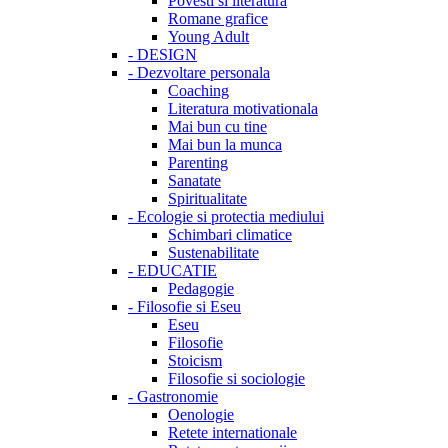
Povesti si literatura
Romane grafice
Young Adult
-
DESIGN
-
Dezvoltare personala
Coaching
Literatura motivationala
Mai bun cu tine
Mai bun la munca
Parenting
Sanatate
Spiritualitate
-
Ecologie si protectia mediului
Schimbari climatice
Sustenabilitate
-
EDUCATIE
Pedagogie
-
Filosofie si Eseu
Eseu
Filosofie
Stoicism
Filosofie si sociologie
-
Gastronomie
Oenologie
Retete internationale