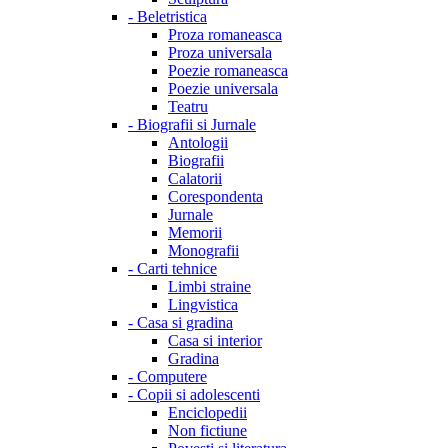
-
Beletristica
Proza romaneasca
Proza universala
Poezie romaneasca
Poezie universala
Teatru
-
Biografii si Jurnale
Antologii
Biografii
Calatorii
Corespondenta
Jurnale
Memorii
Monografii
-
Carti tehnice
Limbi straine
Lingvistica
-
Casa si gradina
Casa si interior
Gradina
-
Computere
-
Copii si adolescenti
Enciclopedii
Non fictiune