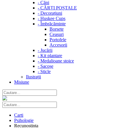
-
Căni
-
CĂRȚI POȘTALE
-
Decorațiuni
-
Huskee Cups
-
Îmbrăcăminte
Borsete
Ceasuri
Portofele
Accesorii
-
Jucării
-
Kit plantare
-
Medalioane stoice
-
Sacoșe
-
Sticle
Ilustrații
Misiune
Carti
Psihologie
Recunostinta