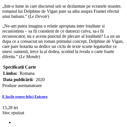
„Intr-o lume in care discursul urii se dezlantuie pe ecranele noastre,
romanul lui Delphine de Vigan pare sa aiba asupra Frantei efectul
unui balsam.” (
Le Devoir
)
„Ne-am putea imagina o relatie apropiata intre loialitate si
recunostinta – sa fii constient de ce datorezi cuiva, sa-i fii
recunoscator, nu e acesta punctul de plecare al loialitatii? La un an
dupa ce a consacrat un roman primului concept, Delphine de Vigan,
care pare hotarita sa dedice un ciclu de texte scurte legaturilor ce
unesc oamenii, trece la al doilea, scotind la iveala o carte foarte
diferita.” (
Le Monde
)
Specificatii Carte
Limba:
Romana
Data publicării:
2020
Produse asemanatoare
E facile essere felici Epicuro
15,28 lei
Stoc epuizat