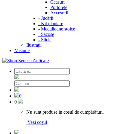
Ceasuri
Portofele
Accesorii
-
Jucării
-
Kit plantare
-
Medalioane stoice
-
Sacoșe
-
Sticle
Ilustrații
Misiune
0
0
Nu sunt produse in coșul de cumpărături.
Vezi coșul