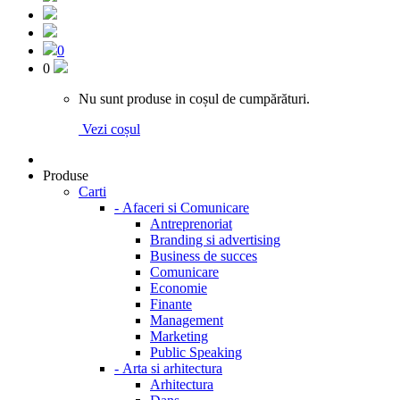
0
0
Nu sunt produse in coșul de cumpărături.
Vezi coșul
Produse
Carti
-
Afaceri si Comunicare
Antreprenoriat
Branding si advertising
Business de succes
Comunicare
Economie
Finante
Management
Marketing
Public Speaking
-
Arta si arhitectura
Arhitectura