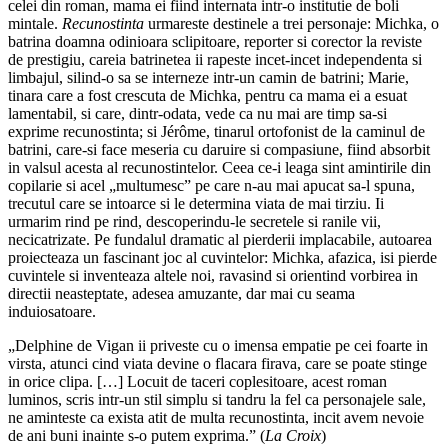
celei din roman, mama ei fiind internata intr-o institutie de boli
mintale.
Recunostinta
urmareste destinele a trei personaje: Michka, o
batrina doamna odinioara sclipitoare, reporter si corector la reviste
de prestigiu, careia batrinetea ii rapeste incet-incet independenta si
limbajul, silind-o sa se interneze intr-un camin de batrini; Marie,
tinara care a fost crescuta de Michka, pentru ca mama ei a esuat
lamentabil, si care, dintr-odata, vede ca nu mai are timp sa-si
exprime recunostinta; si Jérôme, tinarul ortofonist de la caminul de
batrini, care-si face meseria cu daruire si compasiune, fiind absorbit
in valsul acesta al recunostintelor. Ceea ce-i leaga sint amintirile din
copilarie si acel „multumesc” pe care n-au mai apucat sa-l spuna,
trecutul care se intoarce si le determina viata de mai tirziu. Ii
urmarim rind pe rind, descoperindu-le secretele si ranile vii,
necicatrizate. Pe fundalul dramatic al pierderii implacabile, autoarea
proiecteaza un fascinant joc al cuvintelor: Michka, afazica, isi pierde
cuvintele si inventeaza altele noi, ravasind si orientind vorbirea in
directii neasteptate, adesea amuzante, dar mai cu seama
induiosatoare.
„Delphine de Vigan ii priveste cu o imensa empatie pe cei foarte in
virsta, atunci cind viata devine o flacara firava, care se poate stinge
in orice clipa. […] Locuit de taceri coplesitoare, acest roman
luminos, scris intr-un stil simplu si tandru la fel ca personajele sale,
ne aminteste ca exista atit de multa recunostinta, incit avem nevoie
de ani buni inainte s-o putem exprima.” (
La Croix
)