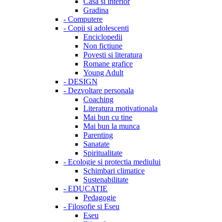
Casa si interior
Gradina
-
Computere
-
Copii si adolescenti
Enciclopedii
Non fictiune
Povesti si literatura
Romane grafice
Young Adult
-
DESIGN
-
Dezvoltare personala
Coaching
Literatura motivationala
Mai bun cu tine
Mai bun la munca
Parenting
Sanatate
Spiritualitate
-
Ecologie si protectia mediului
Schimbari climatice
Sustenabilitate
-
EDUCATIE
Pedagogie
-
Filosofie si Eseu
Eseu