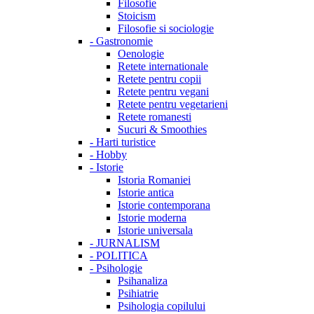
Filosofie
Stoicism
Filosofie si sociologie
-
Gastronomie
Oenologie
Retete internationale
Retete pentru copii
Retete pentru vegani
Retete pentru vegetarieni
Retete romanesti
Sucuri & Smoothies
-
Harti turistice
-
Hobby
-
Istorie
Istoria Romaniei
Istorie antica
Istorie contemporana
Istorie moderna
Istorie universala
-
JURNALISM
-
POLITICA
-
Psihologie
Psihanaliza
Psihiatrie
Psihologia copilului