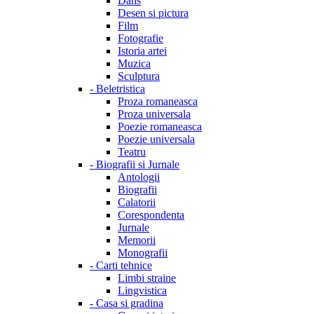
Dans
Desen si pictura
Film
Fotografie
Istoria artei
Muzica
Sculptura
-
Beletristica
Proza romaneasca
Proza universala
Poezie romaneasca
Poezie universala
Teatru
-
Biografii si Jurnale
Antologii
Biografii
Calatorii
Corespondenta
Jurnale
Memorii
Monografii
-
Carti tehnice
Limbi straine
Lingvistica
-
Casa si gradina