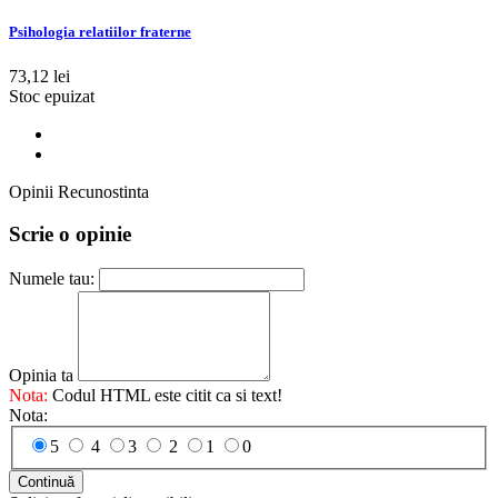
Psihologia relatiilor fraterne
73,12 lei
Stoc epuizat
Opinii Recunostinta
Scrie o opinie
Numele tau:
Opinia ta
Nota:
Codul HTML este citit ca si text!
Nota:
5
4
3
2
1
0
Continuă