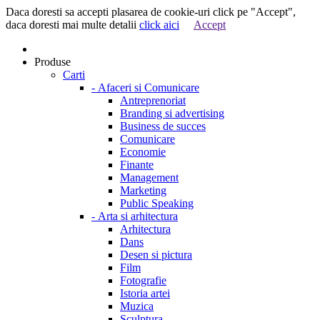
Daca doresti sa accepti plasarea de cookie-uri click pe "Accept",
daca doresti mai multe detalii
click aici
Accept
Produse
Carti
-
Afaceri si Comunicare
Antreprenoriat
Branding si advertising
Business de succes
Comunicare
Economie
Finante
Management
Marketing
Public Speaking
-
Arta si arhitectura
Arhitectura
Dans
Desen si pictura
Film
Fotografie
Istoria artei
Muzica
Sculptura