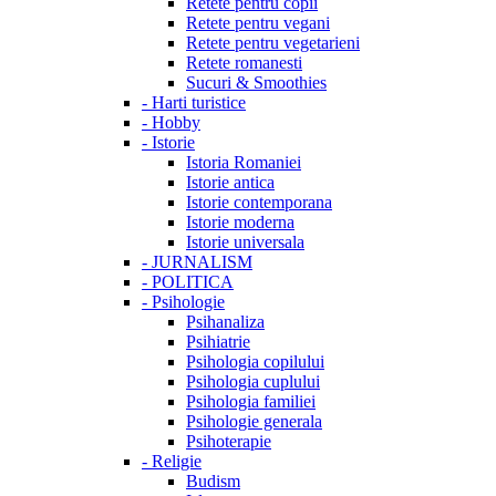
Retete pentru copii
Retete pentru vegani
Retete pentru vegetarieni
Retete romanesti
Sucuri & Smoothies
-
Harti turistice
-
Hobby
-
Istorie
Istoria Romaniei
Istorie antica
Istorie contemporana
Istorie moderna
Istorie universala
-
JURNALISM
-
POLITICA
-
Psihologie
Psihanaliza
Psihiatrie
Psihologia copilului
Psihologia cuplului
Psihologia familiei
Psihologie generala
Psihoterapie
-
Religie
Budism