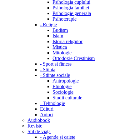
Psihologia cuplului
Psihologia familiei
Psihologie generala
Psihoterapie
-
Religie
Budism
Islam
Istoria religiilor
Mistica
Mitologie
Ortodoxie Crestinism
-
Sport si fitness
-
Stiinta
-
Stiinte sociale
Antropologie
Etnologie
Sociologie
Studii culturale
-
Tehnologie
Edituri
Autori
Audiobook
Reviste
Stil de viață
-
Agende și caiete