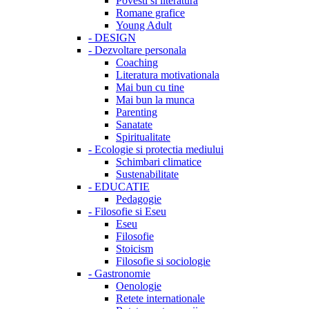
Povesti si literatura
Romane grafice
Young Adult
-
DESIGN
-
Dezvoltare personala
Coaching
Literatura motivationala
Mai bun cu tine
Mai bun la munca
Parenting
Sanatate
Spiritualitate
-
Ecologie si protectia mediului
Schimbari climatice
Sustenabilitate
-
EDUCATIE
Pedagogie
-
Filosofie si Eseu
Eseu
Filosofie
Stoicism
Filosofie si sociologie
-
Gastronomie
Oenologie
Retete internationale