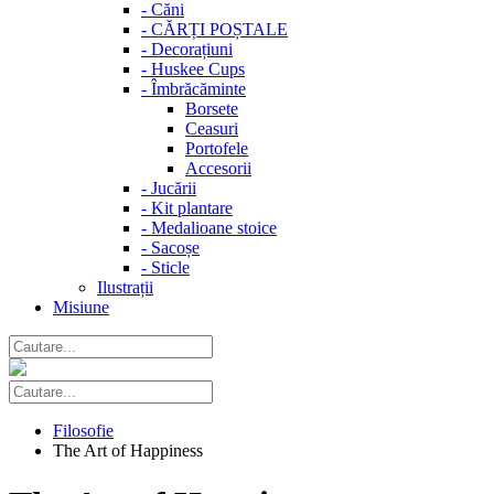
-
Căni
-
CĂRȚI POȘTALE
-
Decorațiuni
-
Huskee Cups
-
Îmbrăcăminte
Borsete
Ceasuri
Portofele
Accesorii
-
Jucării
-
Kit plantare
-
Medalioane stoice
-
Sacoșe
-
Sticle
Ilustrații
Misiune
Filosofie
The Art of Happiness