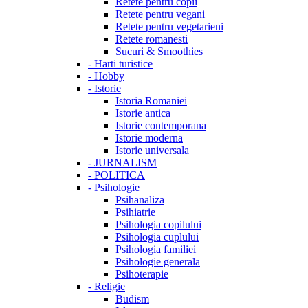
Retete pentru copii
Retete pentru vegani
Retete pentru vegetarieni
Retete romanesti
Sucuri & Smoothies
-
Harti turistice
-
Hobby
-
Istorie
Istoria Romaniei
Istorie antica
Istorie contemporana
Istorie moderna
Istorie universala
-
JURNALISM
-
POLITICA
-
Psihologie
Psihanaliza
Psihiatrie
Psihologia copilului
Psihologia cuplului
Psihologia familiei
Psihologie generala
Psihoterapie
-
Religie
Budism