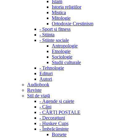
Islam
Istoria religiilor
Mistica
Mitologie
Ortodoxie Crestinism
-
Sport si fitness
-
Stiinta
-
Stiinte sociale
Antropologie
Etnologie
Sociologie
Studii culturale
-
Tehnologie
Edituri
Autori
Audiobook
Reviste
Stil de viață
-
Agende și caiete
-
Căni
-
CĂRȚI POȘTALE
-
Decorațiuni
-
Huskee Cups
-
Îmbrăcăminte
Borsete