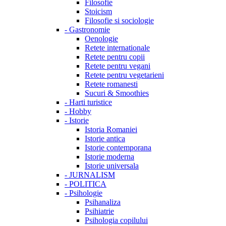
Filosofie
Stoicism
Filosofie si sociologie
-
Gastronomie
Oenologie
Retete internationale
Retete pentru copii
Retete pentru vegani
Retete pentru vegetarieni
Retete romanesti
Sucuri & Smoothies
-
Harti turistice
-
Hobby
-
Istorie
Istoria Romaniei
Istorie antica
Istorie contemporana
Istorie moderna
Istorie universala
-
JURNALISM
-
POLITICA
-
Psihologie
Psihanaliza
Psihiatrie
Psihologia copilului