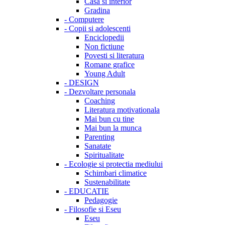
Casa si interior
Gradina
-
Computere
-
Copii si adolescenti
Enciclopedii
Non fictiune
Povesti si literatura
Romane grafice
Young Adult
-
DESIGN
-
Dezvoltare personala
Coaching
Literatura motivationala
Mai bun cu tine
Mai bun la munca
Parenting
Sanatate
Spiritualitate
-
Ecologie si protectia mediului
Schimbari climatice
Sustenabilitate
-
EDUCATIE
Pedagogie
-
Filosofie si Eseu
Eseu