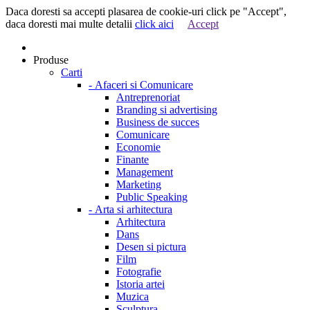
Daca doresti sa accepti plasarea de cookie-uri click pe "Accept",
daca doresti mai multe detalii
click aici
Accept
Produse
Carti
-
Afaceri si Comunicare
Antreprenoriat
Branding si advertising
Business de succes
Comunicare
Economie
Finante
Management
Marketing
Public Speaking
-
Arta si arhitectura
Arhitectura
Dans
Desen si pictura
Film
Fotografie
Istoria artei
Muzica
Sculptura