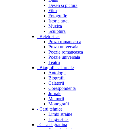
Dans
Desen si pictura
Film
Fotografie
Istoria artei
Muzica
Sculptura
-
Beletristica
Proza romaneasca
Proza universala
Poezie romaneasca
Poezie universala
Teatru
-
Biografii si Jurnale
Antologii
Biografii
Calatorii
Corespondenta
Jurnale
Memorii
Monografii
-
Carti tehnice
Limbi straine
Lingvistica
-
Casa si gradina