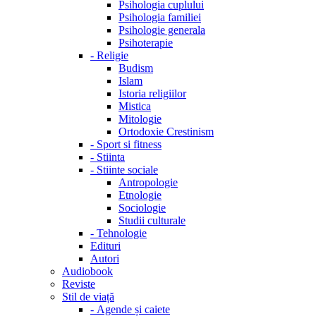
Psihologia cuplului
Psihologia familiei
Psihologie generala
Psihoterapie
-
Religie
Budism
Islam
Istoria religiilor
Mistica
Mitologie
Ortodoxie Crestinism
-
Sport si fitness
-
Stiinta
-
Stiinte sociale
Antropologie
Etnologie
Sociologie
Studii culturale
-
Tehnologie
Edituri
Autori
Audiobook
Reviste
Stil de viață
-
Agende și caiete