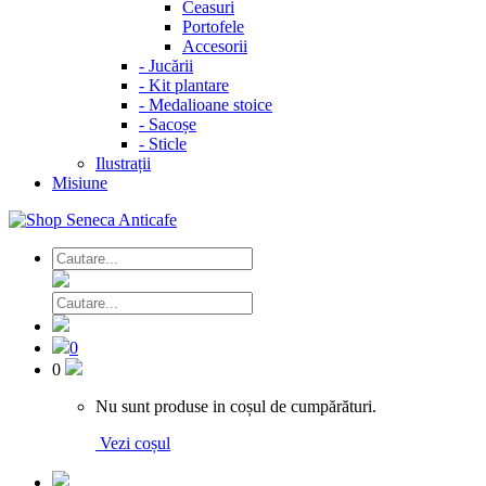
Ceasuri
Portofele
Accesorii
-
Jucării
-
Kit plantare
-
Medalioane stoice
-
Sacoșe
-
Sticle
Ilustrații
Misiune
0
0
Nu sunt produse in coșul de cumpărături.
Vezi coșul