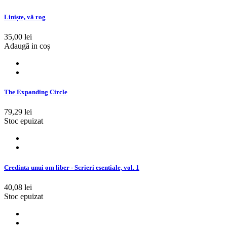
Liniște, vă rog
35,00 lei
Adaugă in coș
The Expanding Circle
79,29 lei
Stoc epuizat
Credinta unui om liber - Scrieri esentiale, vol. 1
40,08 lei
Stoc epuizat