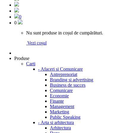
0
0
Nu sunt produse in coșul de cumpărături.
Vezi coșul
Produse
Carti
-
Afaceri si Comunicare
Antreprenoriat
Branding si advertising
Business de succes
Comunicare
Economie
Finante
Management
Marketing
Public Speaking
-
Arta si arhitectura
Arhitectura