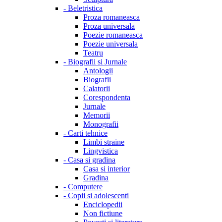
-
Beletristica
Proza romaneasca
Proza universala
Poezie romaneasca
Poezie universala
Teatru
-
Biografii si Jurnale
Antologii
Biografii
Calatorii
Corespondenta
Jurnale
Memorii
Monografii
-
Carti tehnice
Limbi straine
Lingvistica
-
Casa si gradina
Casa si interior
Gradina
-
Computere
-
Copii si adolescenti
Enciclopedii
Non fictiune