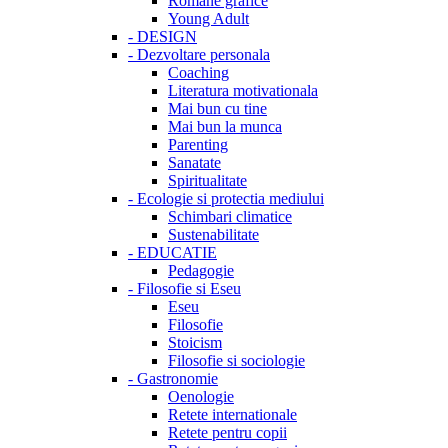
Romane grafice
Young Adult
-
DESIGN
-
Dezvoltare personala
Coaching
Literatura motivationala
Mai bun cu tine
Mai bun la munca
Parenting
Sanatate
Spiritualitate
-
Ecologie si protectia mediului
Schimbari climatice
Sustenabilitate
-
EDUCATIE
Pedagogie
-
Filosofie si Eseu
Eseu
Filosofie
Stoicism
Filosofie si sociologie
-
Gastronomie
Oenologie
Retete internationale
Retete pentru copii