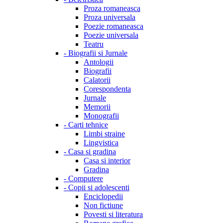
Proza romaneasca
Proza universala
Poezie romaneasca
Poezie universala
Teatru
-
Biografii si Jurnale
Antologii
Biografii
Calatorii
Corespondenta
Jurnale
Memorii
Monografii
-
Carti tehnice
Limbi straine
Lingvistica
-
Casa si gradina
Casa si interior
Gradina
-
Computere
-
Copii si adolescenti
Enciclopedii
Non fictiune
Povesti si literatura