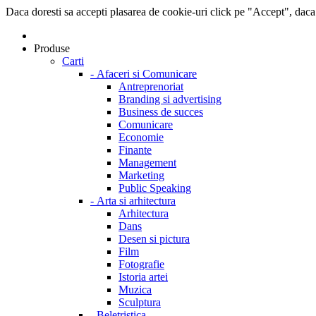
Daca doresti sa accepti plasarea de cookie-uri click pe "Accept", daca
Produse
Carti
-
Afaceri si Comunicare
Antreprenoriat
Branding si advertising
Business de succes
Comunicare
Economie
Finante
Management
Marketing
Public Speaking
-
Arta si arhitectura
Arhitectura
Dans
Desen si pictura
Film
Fotografie
Istoria artei
Muzica
Sculptura
-
Beletristica