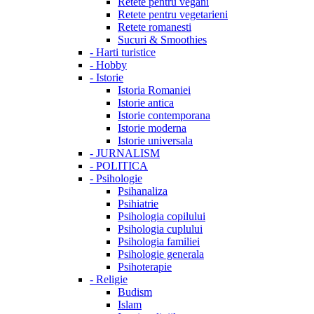
Retete pentru vegani
Retete pentru vegetarieni
Retete romanesti
Sucuri & Smoothies
-
Harti turistice
-
Hobby
-
Istorie
Istoria Romaniei
Istorie antica
Istorie contemporana
Istorie moderna
Istorie universala
-
JURNALISM
-
POLITICA
-
Psihologie
Psihanaliza
Psihiatrie
Psihologia copilului
Psihologia cuplului
Psihologia familiei
Psihologie generala
Psihoterapie
-
Religie
Budism
Islam