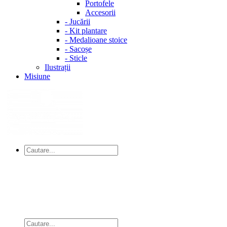
Portofele
Accesorii
-
Jucării
-
Kit plantare
-
Medalioane stoice
-
Sacoșe
-
Sticle
Ilustrații
Misiune