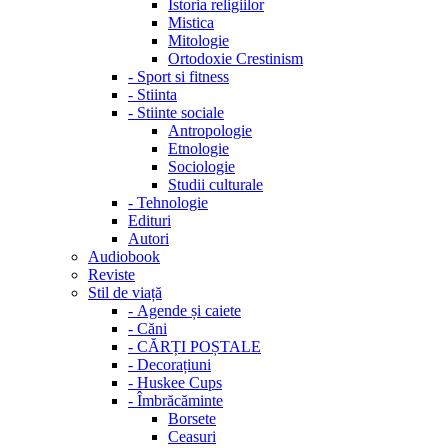
Istoria religiilor
Mistica
Mitologie
Ortodoxie Crestinism
-
Sport si fitness
-
Stiinta
-
Stiinte sociale
Antropologie
Etnologie
Sociologie
Studii culturale
-
Tehnologie
Edituri
Autori
Audiobook
Reviste
Stil de viață
-
Agende și caiete
-
Căni
-
CĂRȚI POȘTALE
-
Decorațiuni
-
Huskee Cups
-
Îmbrăcăminte
Borsete
Ceasuri