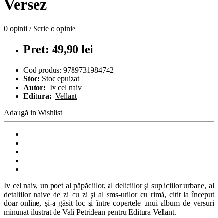
Versez
0 opinii
/
Scrie o opinie
Pret: 49,90 lei
Cod produs:
9789731984742
Stoc:
Stoc epuizat
Autor:
Iv cel naiv
Editura:
Vellant
Adaugă in Wishlist
Iv cel naiv, un poet al păpădiilor, al deliciilor şi supliciilor urbane, al
detaliilor naive de zi cu zi şi al sms-urilor cu rimă, citit la început
doar online, şi-a găsit loc şi între copertele unui album de versuri
minunat ilustrat de Vali Petridean pentru Editura Vellant.