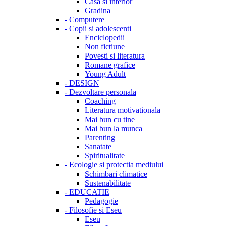
Casa si interior
Gradina
-
Computere
-
Copii si adolescenti
Enciclopedii
Non fictiune
Povesti si literatura
Romane grafice
Young Adult
-
DESIGN
-
Dezvoltare personala
Coaching
Literatura motivationala
Mai bun cu tine
Mai bun la munca
Parenting
Sanatate
Spiritualitate
-
Ecologie si protectia mediului
Schimbari climatice
Sustenabilitate
-
EDUCATIE
Pedagogie
-
Filosofie si Eseu
Eseu