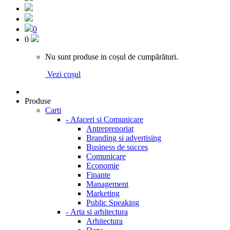
0
0
Nu sunt produse in coșul de cumpărături.
Vezi coșul
Produse
Carti
-
Afaceri si Comunicare
Antreprenoriat
Branding si advertising
Business de succes
Comunicare
Economie
Finante
Management
Marketing
Public Speaking
-
Arta si arhitectura
Arhitectura