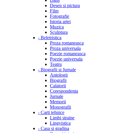
Dans
Desen si pictura
Film
Fotografie
Istoria artei
Muzica
Sculptura
-
Beletristica
Proza romaneasca
Proza universala
Poezie romaneasca
Poezie universala
Teatru
-
Biografii si Jurnale
Antologii
Biografii
Calatorii
Corespondenta
Jurnale
Memorii
Monografii
-
Carti tehnice
Limbi straine
Lingvistica
-
Casa si gradina