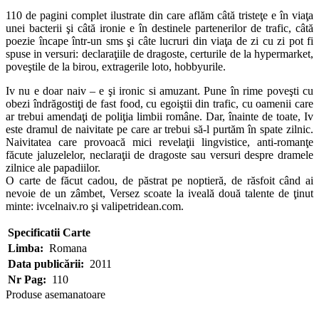
110 de pagini complet ilustrate din care aflăm câtă tristeţe e în viaţa
unei bacterii şi câtă ironie e în destinele partenerilor de trafic, câtă
poezie încape într-un sms şi câte lucruri din viaţa de zi cu zi pot fi
spuse in versuri: declaraţiile de dragoste, certurile de la hypermarket,
poveştile de la birou, extragerile loto, hobbyurile.
Iv nu e doar naiv – e şi ironic si amuzant. Pune în rime poveşti cu
obezi îndrăgostiţi de fast food, cu egoiştii din trafic, cu oamenii care
ar trebui amendaţi de poliţia limbii române. Dar, înainte de toate, Iv
este dramul de naivitate pe care ar trebui să-l purtăm în spate zilnic.
Naivitatea care provoacă mici revelaţii lingvistice, anti-romanţe
făcute jaluzelelor, neclaraţii de dragoste sau versuri despre dramele
zilnice ale papadiilor.
O carte de făcut cadou, de păstrat pe noptieră, de răsfoit când ai
nevoie de un zâmbet, Versez scoate la iveală două talente de ţinut
minte: ivcelnaiv.ro şi valipetridean.com.
Specificatii Carte
Limba:
Romana
Data publicării:
2011
Nr Pag:
110
Produse asemanatoare