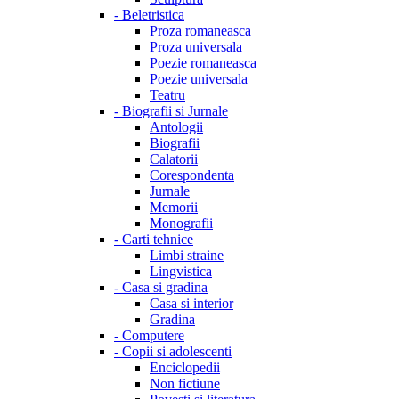
-
Beletristica
Proza romaneasca
Proza universala
Poezie romaneasca
Poezie universala
Teatru
-
Biografii si Jurnale
Antologii
Biografii
Calatorii
Corespondenta
Jurnale
Memorii
Monografii
-
Carti tehnice
Limbi straine
Lingvistica
-
Casa si gradina
Casa si interior
Gradina
-
Computere
-
Copii si adolescenti
Enciclopedii
Non fictiune