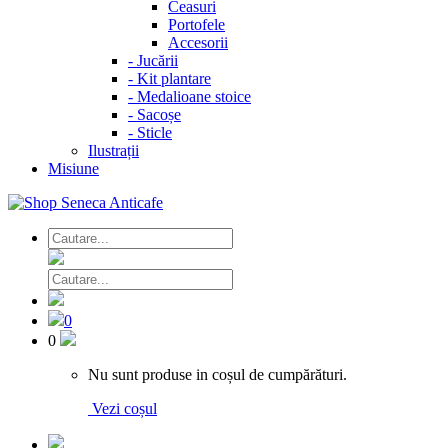
Ceasuri
Portofele
Accesorii
-
Jucării
-
Kit plantare
-
Medalioane stoice
-
Sacoșe
-
Sticle
Ilustrații
Misiune
0
0
Nu sunt produse in coșul de cumpărături.
Vezi coșul