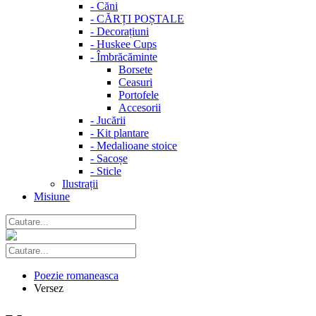
-
Căni
-
CĂRȚI POȘTALE
-
Decorațiuni
-
Huskee Cups
-
Îmbrăcăminte
Borsete
Ceasuri
Portofele
Accesorii
-
Jucării
-
Kit plantare
-
Medalioane stoice
-
Sacoșe
-
Sticle
Ilustrații
Misiune
Poezie romaneasca
Versez