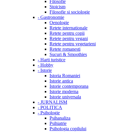
Filosofie
Stoicism
Filosofie si sociologie
-
Gastronomie
Oenologie
Retete internationale
Retete pentru copii
Retete pentru vegani
Retete pentru vegetarieni
Retete romanesti
Sucuri & Smoothies
-
Harti turistice
-
Hobby
-
Istorie
Istoria Romaniei
Istorie antica
Istorie contemporana
Istorie moderna
Istorie universala
-
JURNALISM
-
POLITICA
-
Psihologie
Psihanaliza
Psihiatrie
Psihologia copilului