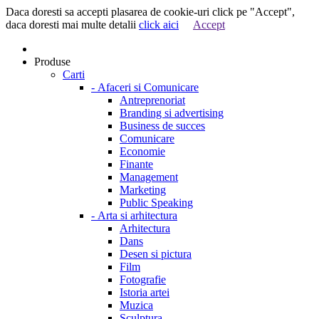
Daca doresti sa accepti plasarea de cookie-uri click pe "Accept",
daca doresti mai multe detalii
click aici
Accept
Produse
Carti
-
Afaceri si Comunicare
Antreprenoriat
Branding si advertising
Business de succes
Comunicare
Economie
Finante
Management
Marketing
Public Speaking
-
Arta si arhitectura
Arhitectura
Dans
Desen si pictura
Film
Fotografie
Istoria artei
Muzica
Sculptura