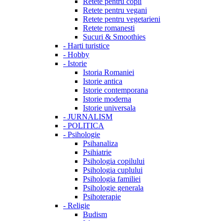
Retete pentru copii
Retete pentru vegani
Retete pentru vegetarieni
Retete romanesti
Sucuri & Smoothies
-
Harti turistice
-
Hobby
-
Istorie
Istoria Romaniei
Istorie antica
Istorie contemporana
Istorie moderna
Istorie universala
-
JURNALISM
-
POLITICA
-
Psihologie
Psihanaliza
Psihiatrie
Psihologia copilului
Psihologia cuplului
Psihologia familiei
Psihologie generala
Psihoterapie
-
Religie
Budism