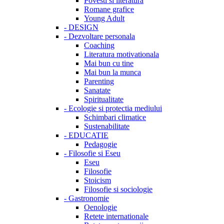
Povesti si literatura
Romane grafice
Young Adult
-
DESIGN
-
Dezvoltare personala
Coaching
Literatura motivationala
Mai bun cu tine
Mai bun la munca
Parenting
Sanatate
Spiritualitate
-
Ecologie si protectia mediului
Schimbari climatice
Sustenabilitate
-
EDUCATIE
Pedagogie
-
Filosofie si Eseu
Eseu
Filosofie
Stoicism
Filosofie si sociologie
-
Gastronomie
Oenologie
Retete internationale