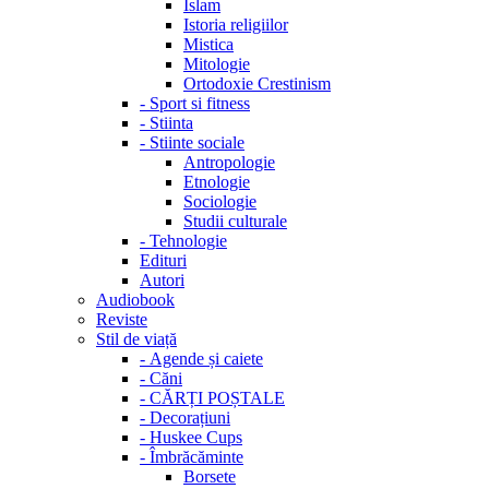
Islam
Istoria religiilor
Mistica
Mitologie
Ortodoxie Crestinism
-
Sport si fitness
-
Stiinta
-
Stiinte sociale
Antropologie
Etnologie
Sociologie
Studii culturale
-
Tehnologie
Edituri
Autori
Audiobook
Reviste
Stil de viață
-
Agende și caiete
-
Căni
-
CĂRȚI POȘTALE
-
Decorațiuni
-
Huskee Cups
-
Îmbrăcăminte
Borsete