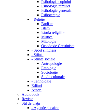
Psihologia cuplului
Psihologia familiei
Psihologie generala
Psihoterapie
-
Religie
Budism
Islam
Istoria religiilor
Mistica
Mitologie
Ortodoxie Crestinism
-
Sport si fitness
-
Stiinta
-
Stiinte sociale
Antropologie
Etnologie
Sociologie
Studii culturale
-
Tehnologie
Edituri
Autori
Audiobook
Reviste
Stil de viață
-
Agende și caiete