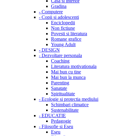
Casa si interior
Gradina
-
Computere
-
Copii si adolescenti
Enciclopedii
Non fictiune
Povesti si literatura
Romane grafice
Young Adult
-
DESIGN
-
Dezvoltare personala
Coaching
Literatura motivationala
Mai bun cu tine
Mai bun la munca
Parenting
Sanatate
Spiritualitate
-
Ecologie si protectia mediului
Schimbari climatice
Sustenabilitate
-
EDUCATIE
Pedagogie
-
Filosofie si Eseu
Eseu