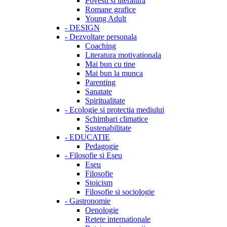
Povesti si literatura
Romane grafice
Young Adult
-
DESIGN
-
Dezvoltare personala
Coaching
Literatura motivationala
Mai bun cu tine
Mai bun la munca
Parenting
Sanatate
Spiritualitate
-
Ecologie si protectia mediului
Schimbari climatice
Sustenabilitate
-
EDUCATIE
Pedagogie
-
Filosofie si Eseu
Eseu
Filosofie
Stoicism
Filosofie si sociologie
-
Gastronomie
Oenologie
Retete internationale