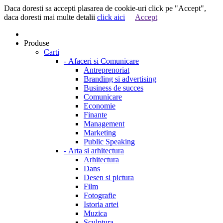
Daca doresti sa accepti plasarea de cookie-uri click pe "Accept",
daca doresti mai multe detalii
click aici
Accept
Produse
Carti
-
Afaceri si Comunicare
Antreprenoriat
Branding si advertising
Business de succes
Comunicare
Economie
Finante
Management
Marketing
Public Speaking
-
Arta si arhitectura
Arhitectura
Dans
Desen si pictura
Film
Fotografie
Istoria artei
Muzica
Sculptura