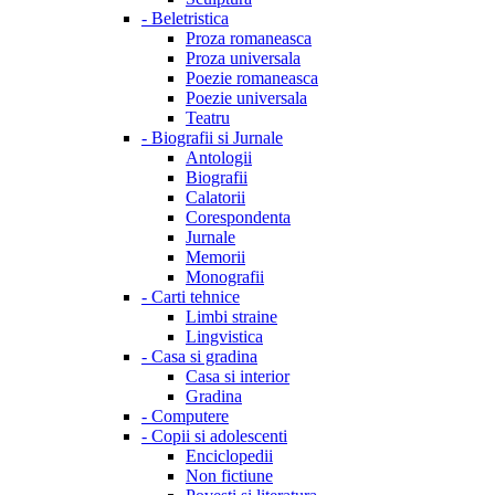
-
Beletristica
Proza romaneasca
Proza universala
Poezie romaneasca
Poezie universala
Teatru
-
Biografii si Jurnale
Antologii
Biografii
Calatorii
Corespondenta
Jurnale
Memorii
Monografii
-
Carti tehnice
Limbi straine
Lingvistica
-
Casa si gradina
Casa si interior
Gradina
-
Computere
-
Copii si adolescenti
Enciclopedii
Non fictiune