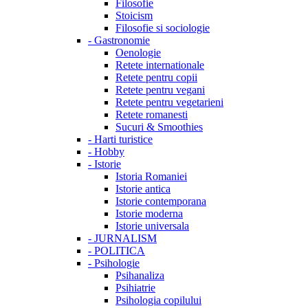
Filosofie
Stoicism
Filosofie si sociologie
-
Gastronomie
Oenologie
Retete internationale
Retete pentru copii
Retete pentru vegani
Retete pentru vegetarieni
Retete romanesti
Sucuri & Smoothies
-
Harti turistice
-
Hobby
-
Istorie
Istoria Romaniei
Istorie antica
Istorie contemporana
Istorie moderna
Istorie universala
-
JURNALISM
-
POLITICA
-
Psihologie
Psihanaliza
Psihiatrie
Psihologia copilului