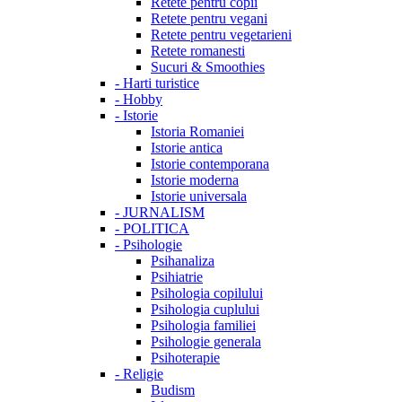
Retete pentru copii
Retete pentru vegani
Retete pentru vegetarieni
Retete romanesti
Sucuri & Smoothies
-
Harti turistice
-
Hobby
-
Istorie
Istoria Romaniei
Istorie antica
Istorie contemporana
Istorie moderna
Istorie universala
-
JURNALISM
-
POLITICA
-
Psihologie
Psihanaliza
Psihiatrie
Psihologia copilului
Psihologia cuplului
Psihologia familiei
Psihologie generala
Psihoterapie
-
Religie
Budism