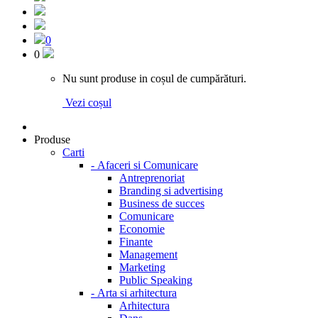
0
0
Nu sunt produse in coșul de cumpărături.
Vezi coșul
Produse
Carti
-
Afaceri si Comunicare
Antreprenoriat
Branding si advertising
Business de succes
Comunicare
Economie
Finante
Management
Marketing
Public Speaking
-
Arta si arhitectura
Arhitectura