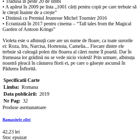
• Tradusă în peste 20 de limbi
• A apărut în 2009 pe lista „1001 cărți pentru copii pe care trebuie să
le citești înainte de a crește”
• Distinsă cu Premiul Jeunesse Michel Tournier 2016
• Ecranizată în 2017 pentru cinema – “Tall tales from the Magical
Garden of Antoon Krings”
Violeta este o albinuță care are un nume de floare, ca toate surorile
ei: Roza, Iris, Narcisa, Hortensia, Camelia... Fiecare dintre ele
trebuie să culeagă polen din floarea al cărei nume îl poartă. Dar în
frumoasa lor grădină nu se vede nicio violetă! Prin urmare, albinuța
noastră pleacă în căutarea florii ei, pe care o găsește ascunsă în
Pădurea Înflorită.
Specificatii Carte
Limba:
Romana
Data publicării:
2019
Nr Pag:
32
Produse asemanatoare
Ramasitele zilei
42,23 lei
Stoc epuizat