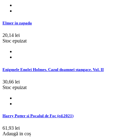
Elmer in zapada
20,14 lei
Stoc epuizat
Enigmele Enolei Holmes. Cazul doamnei stangace. Vol. II
30,66 lei
Stoc epuizat
Harry Potter si Pocalul de Foc (ed.2021)
61,93 lei
Adaugă in coș