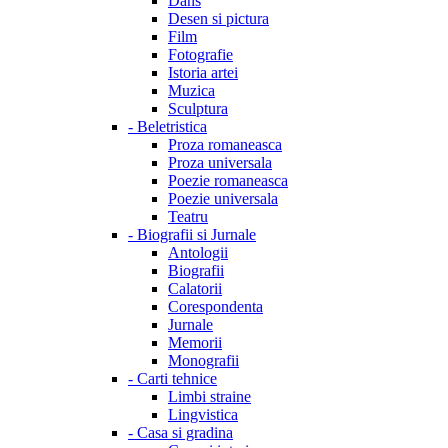
Dans
Desen si pictura
Film
Fotografie
Istoria artei
Muzica
Sculptura
-
Beletristica
Proza romaneasca
Proza universala
Poezie romaneasca
Poezie universala
Teatru
-
Biografii si Jurnale
Antologii
Biografii
Calatorii
Corespondenta
Jurnale
Memorii
Monografii
-
Carti tehnice
Limbi straine
Lingvistica
-
Casa si gradina