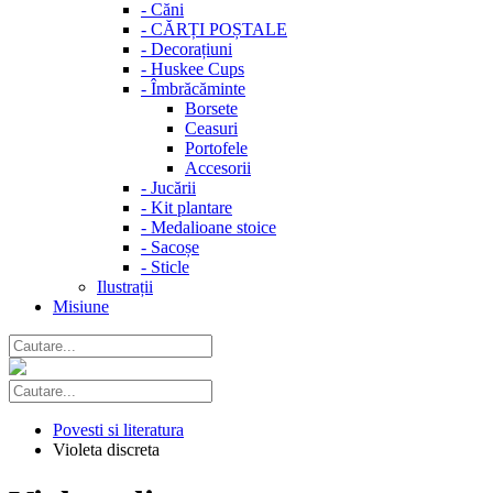
-
Căni
-
CĂRȚI POȘTALE
-
Decorațiuni
-
Huskee Cups
-
Îmbrăcăminte
Borsete
Ceasuri
Portofele
Accesorii
-
Jucării
-
Kit plantare
-
Medalioane stoice
-
Sacoșe
-
Sticle
Ilustrații
Misiune
Povesti si literatura
Violeta discreta