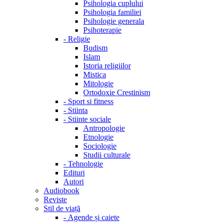
Psihologia cuplului
Psihologia familiei
Psihologie generala
Psihoterapie
-
Religie
Budism
Islam
Istoria religiilor
Mistica
Mitologie
Ortodoxie Crestinism
-
Sport si fitness
-
Stiinta
-
Stiinte sociale
Antropologie
Etnologie
Sociologie
Studii culturale
-
Tehnologie
Edituri
Autori
Audiobook
Reviste
Stil de viață
-
Agende și caiete