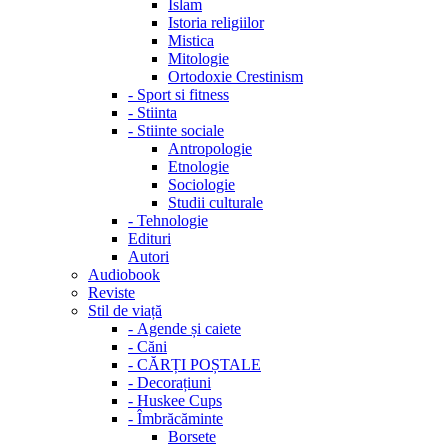
Islam
Istoria religiilor
Mistica
Mitologie
Ortodoxie Crestinism
-
Sport si fitness
-
Stiinta
-
Stiinte sociale
Antropologie
Etnologie
Sociologie
Studii culturale
-
Tehnologie
Edituri
Autori
Audiobook
Reviste
Stil de viață
-
Agende și caiete
-
Căni
-
CĂRȚI POȘTALE
-
Decorațiuni
-
Huskee Cups
-
Îmbrăcăminte
Borsete