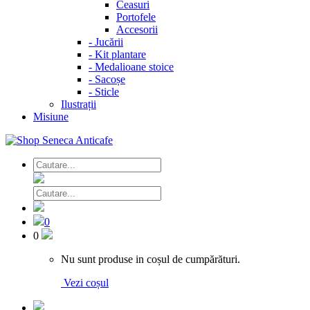
Ceasuri
Portofele
Accesorii
-
Jucării
-
Kit plantare
-
Medalioane stoice
-
Sacoșe
-
Sticle
Ilustrații
Misiune
0
0
Nu sunt produse in coșul de cumpărături.
Vezi coșul