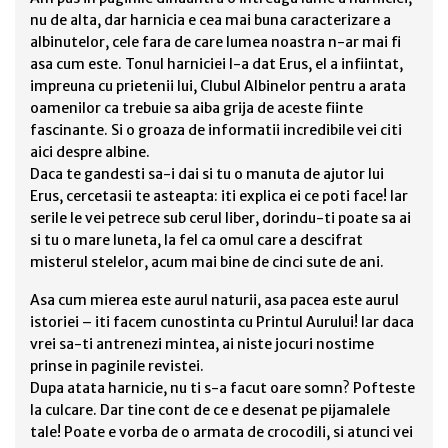
nu de alta, dar harnicia e cea mai buna caracterizare a
albinutelor, cele fara de care lumea noastra n-ar mai fi
asa cum este. Tonul harniciei l-a dat Erus, el a infiintat,
impreuna cu prietenii lui, Clubul Albinelor pentru a arata
oamenilor ca trebuie sa aiba grija de aceste fiinte
fascinante. Si o groaza de informatii incredibile vei citi
aici despre albine.
Daca te gandesti sa-i dai si tu o manuta de ajutor lui
Erus, cercetasii te asteapta: iti explica ei ce poti face! Iar
serile le vei petrece sub cerul liber, dorindu-ti poate sa ai
si tu o mare luneta, la fel ca omul care a descifrat
misterul stelelor, acum mai bine de cinci sute de ani.
Asa cum mierea este aurul naturii, asa pacea este aurul
istoriei – iti facem cunostinta cu Printul Aurului! Iar daca
vrei sa-ti antrenezi mintea, ai niste jocuri nostime
prinse in paginile revistei.
Dupa atata harnicie, nu ti s-a facut oare somn? Pofteste
la culcare. Dar tine cont de ce e desenat pe pijamalele
tale! Poate e vorba de o armata de crocodili, si atunci vei