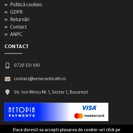
Politică cookies
GDPR
Returnări
Contact
ANPC
CONTACT
0720 331 100
contact@senecanticafe.ro
Str. Ion Mincu Nr. 1, Sector 1, București
Daca doresti sa accepti plasarea de cookie-uri click pe
Shop Seneca Anticafe © 2026 Created by
G99