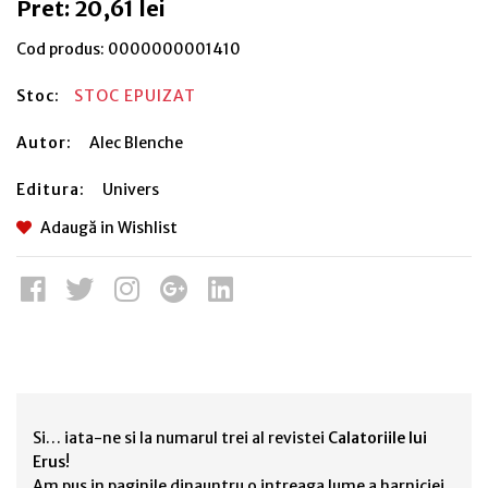
Pret: 20,61 lei
Cod produs:
0000000001410
Stoc:
STOC EPUIZAT
Autor:
Alec Blenche
Editura:
Univers
Adaugă in Wishlist
Si… iata-ne si la numarul trei al revistei
Calatoriile lui
Erus
!
Am pus in paginile dinauntru o intreaga lume a harniciei,