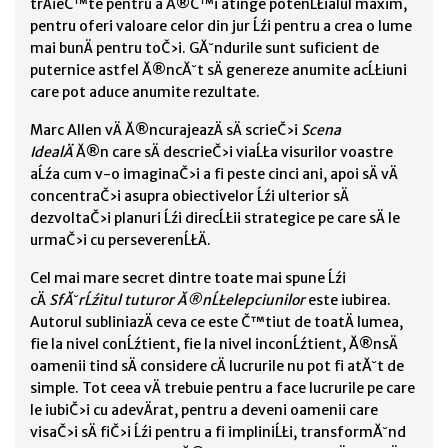
trÄieČ™te pentru a Ă®Č™i atinge potenĹŁialul maxim,
pentru oferi valoare celor din jur Ĺźi pentru a crea o lume
mai bunÄ pentru toČ›i. GĂ˘ndurile sunt suficient de
puternice astfel Ă®ncĂ˘t sÄ genereze anumite acĹŁiuni
care pot aduce anumite rezultate.
Marc Allen vÄ Ă®ncurajeazÄ sÄ scrieČ›i
Scena
IdealÄ
Ă®n care sÄ descrieČ›i viaĹŁa visurilor voastre
aĹźa cum v-o imaginaČ›i a fi peste cinci ani, apoi sÄ vÄ
concentraČ›i asupra obiectivelor Ĺźi ulterior sÄ
dezvoltaČ›i planuri Ĺźi direcĹŁii strategice pe care sÄ le
urmaČ›i cu perseverenĹŁÄ.
Cel mai mare secret dintre toate mai spune Ĺźi
cÄ
SfĂ˘rĹźitul tuturor Ă®nĹŁelepciunilor
este iubirea.
Autorul subliniazÄ ceva ce este Č™tiut de toatÄ lumea,
fie la nivel conĹźtient, fie la nivel inconĹźtient, Ă®nsÄ
oamenii tind sÄ considere cÄ lucrurile nu pot fi atĂ˘t de
simple. Tot ceea vÄ trebuie pentru a face lucrurile pe care
le iubiČ›i cu adevÄrat, pentru a deveni oamenii care
visaČ›i sÄ fiČ›i Ĺźi pentru a fi impliniĹŁi, transformĂ˘nd