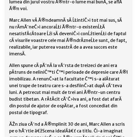
lumea din jurul vostru Ă®ntr-o lume mai bunÄ, se aflÄ
Ă®n voi.
Marc Allen vÄ Ă®ndeamnÄ sÄ ĹŁintiČ›i tot mai sus, sÄ
nu rÄmĂ˘neČ›i ancoraĹŁi Ă®ntr-o existenĹŁÄ
nesatisfÄcÄtoare Ĺźi sÄ deveniČ›i conĹźtienĹŁi de faptul
cÄ visurile voastre cele mai Ă®ndrÄzneĹŁe sunt, de fapt,
realizabile, iar puterea voastrÄ de a avea succes este
imensÄ.
Allen spune cÄ pĂ˘nÄ la vĂ˘rsta de treizeci de ani era
pÄtruns de neliniČ™ti Č™i perioade de depresie care Ă®l
imobilizau. A renunČ›at la facultate Č™i s-a alÄturat
unei trupe de teatru care s-a desfiinČ›at dupÄ cĂ˘teva
luni. A petrecut mai mult de trei ani Ă®ntr-un centru
budist tibetan. A rÄtÄcit cĂ˘Č›iva ani, a fost dat afarÄ
din postul de ajutor de ospÄtar, a fost concediat din
postul de tipograf.
ĂŽn ziua cĂ˘nd a Ă®mplinit 30 de ani, Marc Allen a scris
pe o hĂ˘rtie â€žScena idealÄâ€ť ca titlu. Či-a imaginat