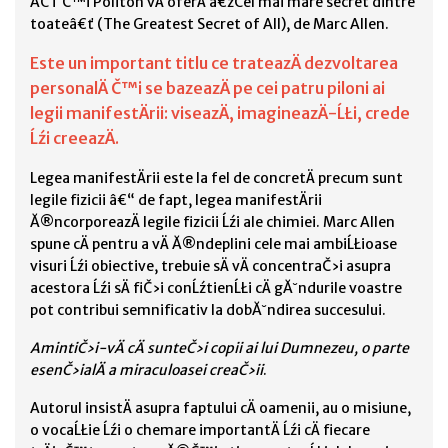
ACT Č™i Politon vÄ oferÄ â€žCel mai mare secret dintre
toateâ€ť (The Greatest Secret of All), de Marc Allen.
Este un important titlu ce trateazÄ dezvoltarea
personalÄ Č™i se bazeazÄ pe cei patru piloni ai
legii manifestÄrii: viseazÄ, imagineazÄ-ĹŁi, crede
Ĺźi creeazÄ.
Legea manifestÄrii este la fel de concretÄ precum sunt
legile fizicii â€“ de fapt, legea manifestÄrii
Ă®ncorporeazÄ legile fizicii Ĺźi ale chimiei. Marc Allen
spune cÄ pentru a vÄ Ă®ndeplini cele mai ambiĹŁioase
visuri Ĺźi obiective, trebuie sÄ vÄ concentraČ›i asupra
acestora Ĺźi sÄ fiČ›i conĹźtienĹŁi cÄ gĂ˘ndurile voastre
pot contribui semnificativ la dobĂ˘ndirea succesului.
AmintiČ›i-vÄ cÄ sunteČ›i copii ai lui Dumnezeu, o parte
esenČ›ialÄ a miraculoasei creaČ›ii
.
Autorul insistÄ asupra faptului cÄ oamenii, au o misiune,
o vocaĹŁie Ĺźi o chemare importantÄ Ĺźi cÄ fiecare