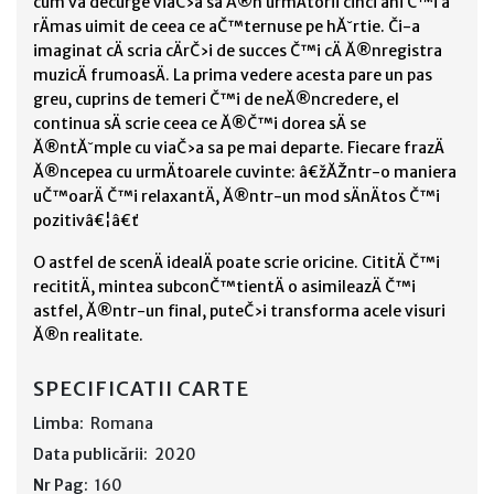
cum va decurge viaČ›a sa Ă®n urmÄtorii cinci ani Č™i a
rÄmas uimit de ceea ce aČ™ternuse pe hĂ˘rtie. Či-a
imaginat cÄ scria cÄrČ›i de succes Č™i cÄ Ă®nregistra
muzicÄ frumoasÄ. La prima vedere acesta pare un pas
greu, cuprins de temeri Č™i de neĂ®ncredere, el
continua sÄ scrie ceea ce Ă®Č™i dorea sÄ se
Ă®ntĂ˘mple cu viaČ›a sa pe mai departe. Fiecare frazÄ
Ă®ncepea cu urmÄtoarele cuvinte: â€žĂŽntr-o maniera
uČ™oarÄ Č™i relaxantÄ, Ă®ntr-un mod sÄnÄtos Č™i
pozitivâ€¦â€ť
O astfel de scenÄ idealÄ poate scrie oricine. CititÄ Č™i
recititÄ, mintea subconČ™tientÄ o asimileazÄ Č™i
astfel, Ă®ntr-un final, puteČ›i transforma acele visuri
Ă®n realitate.
SPECIFICATII CARTE
Limba:
Romana
Data publicării:
2020
Nr Pag:
160