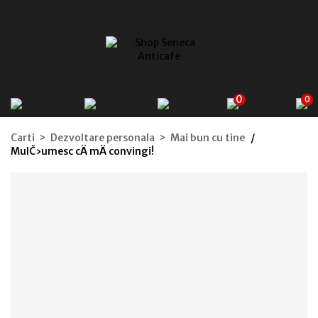
0
0
Carti > Dezvoltare personala > Mai bun cu tine
MulČ›umesc cÄ mÄ convingi!