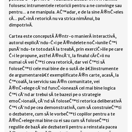
folosesc intrumentele retoricii pentru a ne convinge sau
pentru... a ne manipula. AČ™adar, e de la sine Ă®nČ›eles
cÄ... puČ›inÄ retoricÄ nu va strica nimÄnui, ba
dimpotrivÄ.
Cartea este conceputÄ Ă®ntr-o manierÄ interactivÄ,
autorul explicĂ˘ndu-Č›i pe Ă®ndelete noČ›iunile Č™i
punĂ˘ndu-te totodatÄ la treabÄ, prin exerciČ›iile pe care
Č›i le propune, astfel Ă®ncĂ˘t, la finalul cÄrČ›ii nu
numai cÄ vei Č™ti ceva retoricÄ, dar vei Č™ti sÄ
foloseČ™ti cele mai bine de o sutÄ de â€žinstrumente
de argumentareâ€ť exemplificate Ă®n carte, acasÄ, la
Č™coalÄ, la serviciu sau Ă®n comunitate, vei
Ă®nČ›elege cĂ˘nd funcČ›ioneazÄ cel mai bine logica
Č™i cĂ˘nd ar trebui sÄ te bazezi pe o strategie
emoČ›ionalÄ, cĂ˘nd sÄ foloseČ™ti retorica deliberativÄ
Č™i cĂ˘nd pe cea demonstrativÄ, cum sÄ construieČ™ti
o dezbatere, cum sÄ le vorbeČ™ti copiilor pentru a te
Ă®nČ›elege mai bine cu ei sau cum sÄ foloseČ™ti
regulile de bazÄ ale dezbaterii pentru a reinstala pacea