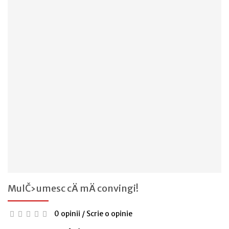
MulČ›umesc cÄ mÄ convingi!
0 opinii
/
Scrie o opinie