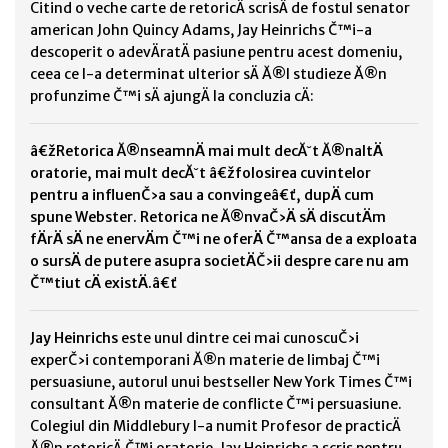
Citind o veche carte de retoricÄ scrisÄ de fostul senator
american John Quincy Adams, Jay Heinrichs Č™i-a
descoperit o adevÄratÄ pasiune pentru acest domeniu,
ceea ce l-a determinat ulterior sÄ Ă®l studieze Ă®n
profunzime Č™i sÄ ajungÄ la concluzia cÄ:
â€žRetorica Ă®nseamnÄ mai mult decĂ˘t Ă®naltÄ
oratorie, mai mult decĂ˘t â€žfolosirea cuvintelor
pentru a influenČ›a sau a convingeâ€ť, dupÄ cum
spune Webster. Retorica ne Ă®nvaČ›Ä sÄ discutÄm
fÄrÄ sÄ ne enervÄm Č™i ne oferÄ Č™ansa de a exploata
o sursÄ de putere asupra societÄČ›ii despre care nu am
Č™tiut cÄ existÄ.â€ť
Jay Heinrichs
este unul dintre cei mai cunoscuČ›i
experČ›i contemporani Ă®n materie de limbaj Č™i
persuasiune, autorul unui bestseller New York Times Č™i
consultant Ă®n materie de conflicte Č™i persuasiune.
Colegiul din Middlebury l-a numit Profesor de practicÄ