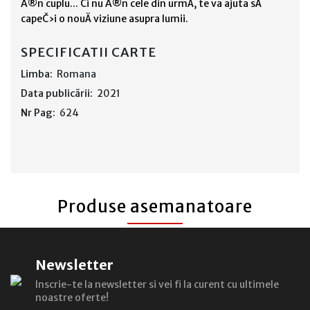
Ă®n cuplu... Či nu Ă®n cele din urmÄ, te va ajuta sÄ
capeČ›i o nouÄ viziune asupra lumii.
SPECIFICATII CARTE
Limba:
Romana
Data publicării:
2021
Nr Pag:
624
Produse asemanatoare
Newsletter
Inscrie-te la newsletter si vei fi la curent cu ultimele
noastre oferte!