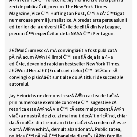
Ă®n retoricÄ Č™i oratorie. Jay Heinrichs a scris pentru
zeci de publicaČ›ii, precum The New York Times
Magazine, Vice Č™i Huffington Post, Č™i a cĂ˘Č™tigat
numeroase premii jurnalistice. A predat arta persuasiunii
editorilor de la universitÄČ›ile de elitÄ din Ivy League,
precum Č™i experČ›ilor de la NASA Č™i Pentagon.
â€žMulČ›umesc cÄ mÄ convingiâ€ť a fost publicatÄ
pĂ˘nÄ acum Ă®n 14 limbi Č™i se aflÄ deja la a 4-a
ediČ›ie, devenind rapid un bestseller New York Times.
â€žWord Heroâ€ť (Eroul cuvintelor) Č™i â€žCum sÄ
convingi o pisicÄâ€ť sunt alte douÄ titluri de succes ale
autorului.
Jay Heinrichs ne demonstreazÄ Ă®n cartea de faČ›Ä
prin numeroase exemple concrete Č™i sugestive cÄ
retorica este Ă®ncÄ vie Č™i cÄ este mai prezentÄ Ă®n
viaČ›a noastrÄ de zi cu zi mai mult decĂ˘t oricĂ˘nd, chiar
dacÄ mulČ›i dintre noi am fi tentaČ›i sÄ credem cÄ este
o artÄ Ă®nvechitÄ, demult abandonatÄ. Publicitatea,
politica Č™i pĂ˘nÄ Č™i banalele discuČ›ii Ă®n familie