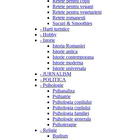
Retete pentru copii
Retete pentru vegani
Retete pentru vegetarieni
Retete romanesti
Sucuri & Smoothies
-
Harti turistice
-
Hobby
-
Istorie
Istoria Romaniei
Istorie antica
Istorie contemporana
Istorie moderna
Istorie universala
-
JURNALISM
-
POLITICA
-
Psihologie
Psihanaliza
Psihiatrie
Psihologia copilului
Psihologia cuplului
Psihologia familiei
Psihologie generala
Psihoterapie
-
Religie
Budism