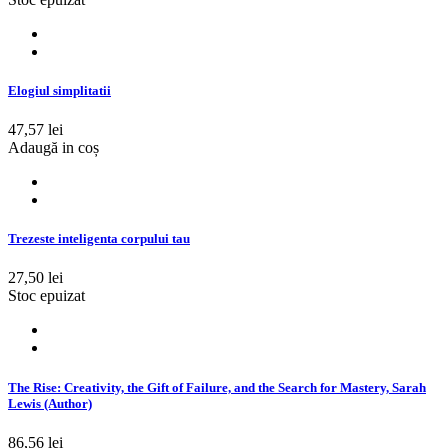
Elogiul simplitatii
47,57 lei
Adaugă in coș
Trezeste inteligenta corpului tau
27,50 lei
Stoc epuizat
The Rise: Creativity, the Gift of Failure, and the Search for Mastery, Sarah
Lewis (Author)
86,56 lei