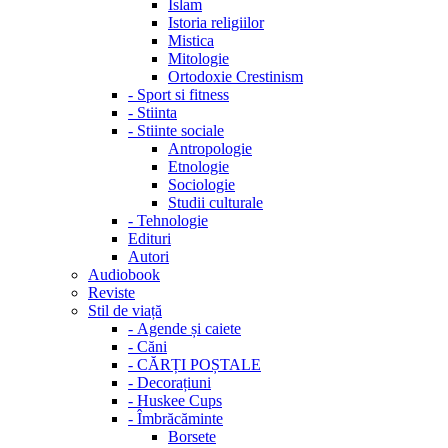
Islam
Istoria religiilor
Mistica
Mitologie
Ortodoxie Crestinism
-
Sport si fitness
-
Stiinta
-
Stiinte sociale
Antropologie
Etnologie
Sociologie
Studii culturale
-
Tehnologie
Edituri
Autori
Audiobook
Reviste
Stil de viață
-
Agende și caiete
-
Căni
-
CĂRȚI POȘTALE
-
Decorațiuni
-
Huskee Cups
-
Îmbrăcăminte
Borsete