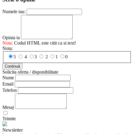
Numele tau:
Opinia ta
Nota:
Codul HTML este citit ca si text!
Nota:
5
4
3
2
1
0
Continuă
Solicita oferta / disponibilitate
Nume
Email
Telefon
Mesaj
Trimite
Newsletter