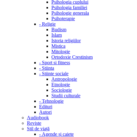
Psihologia cuplului
Psihologia familiei
Psihologie generala
Psihoterapie
-
Religie
Budism
Islam
Istoria religiilor
Mistica
Mitologie
Ortodoxie Crestinism
-
Sport si fitness
-
Stiinta
-
Stiinte sociale
Antropologie
Etnologie
Sociologie
Studii culturale
-
Tehnologie
Edituri
Autori
Audiobook
Reviste
Stil de viață
-
Agende și caiete