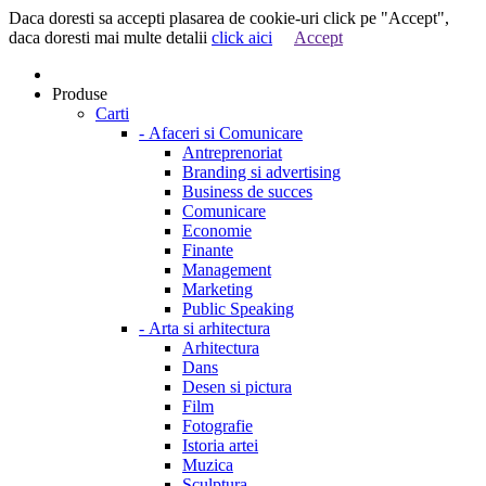
Daca doresti sa accepti plasarea de cookie-uri click pe "Accept",
daca doresti mai multe detalii
click aici
Accept
Produse
Carti
-
Afaceri si Comunicare
Antreprenoriat
Branding si advertising
Business de succes
Comunicare
Economie
Finante
Management
Marketing
Public Speaking
-
Arta si arhitectura
Arhitectura
Dans
Desen si pictura
Film
Fotografie
Istoria artei
Muzica
Sculptura