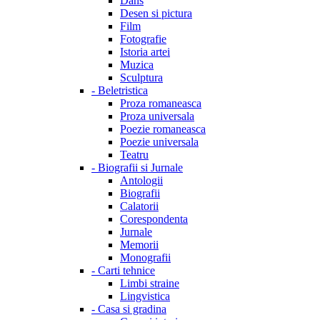
Dans
Desen si pictura
Film
Fotografie
Istoria artei
Muzica
Sculptura
-
Beletristica
Proza romaneasca
Proza universala
Poezie romaneasca
Poezie universala
Teatru
-
Biografii si Jurnale
Antologii
Biografii
Calatorii
Corespondenta
Jurnale
Memorii
Monografii
-
Carti tehnice
Limbi straine
Lingvistica
-
Casa si gradina