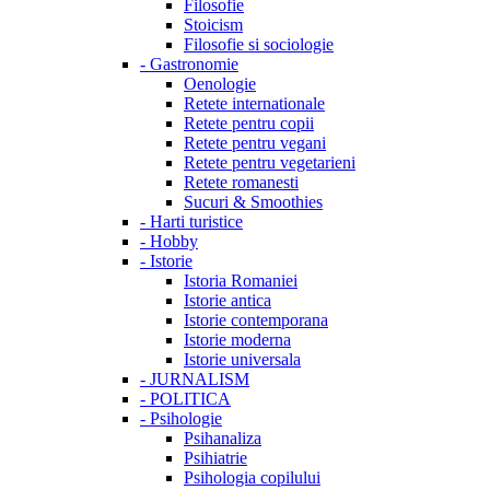
Filosofie
Stoicism
Filosofie si sociologie
-
Gastronomie
Oenologie
Retete internationale
Retete pentru copii
Retete pentru vegani
Retete pentru vegetarieni
Retete romanesti
Sucuri & Smoothies
-
Harti turistice
-
Hobby
-
Istorie
Istoria Romaniei
Istorie antica
Istorie contemporana
Istorie moderna
Istorie universala
-
JURNALISM
-
POLITICA
-
Psihologie
Psihanaliza
Psihiatrie
Psihologia copilului