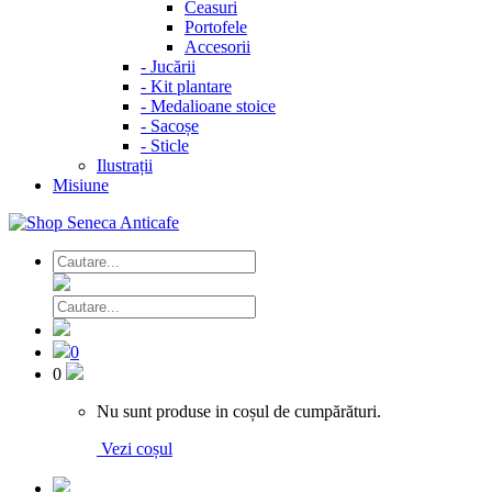
Ceasuri
Portofele
Accesorii
-
Jucării
-
Kit plantare
-
Medalioane stoice
-
Sacoșe
-
Sticle
Ilustrații
Misiune
0
0
Nu sunt produse in coșul de cumpărături.
Vezi coșul