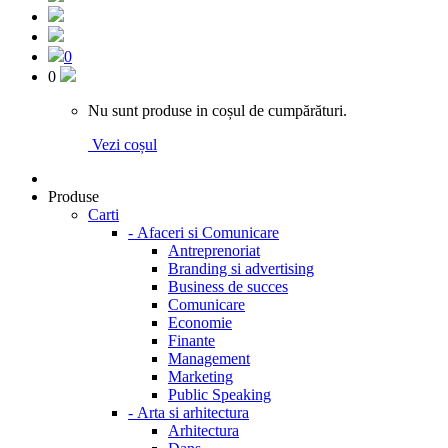
0
0
Nu sunt produse in coșul de cumpărături.
Vezi coșul
Produse
Carti
-
Afaceri si Comunicare
Antreprenoriat
Branding si advertising
Business de succes
Comunicare
Economie
Finante
Management
Marketing
Public Speaking
-
Arta si arhitectura
Arhitectura