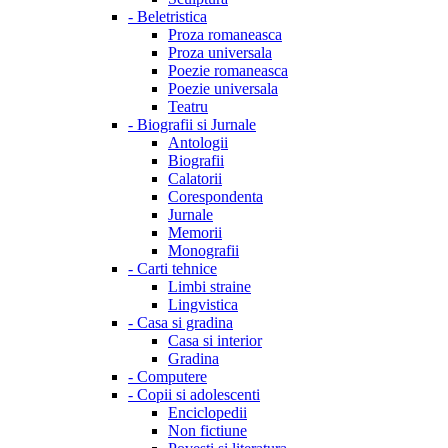
-
Beletristica
Proza romaneasca
Proza universala
Poezie romaneasca
Poezie universala
Teatru
-
Biografii si Jurnale
Antologii
Biografii
Calatorii
Corespondenta
Jurnale
Memorii
Monografii
-
Carti tehnice
Limbi straine
Lingvistica
-
Casa si gradina
Casa si interior
Gradina
-
Computere
-
Copii si adolescenti
Enciclopedii
Non fictiune