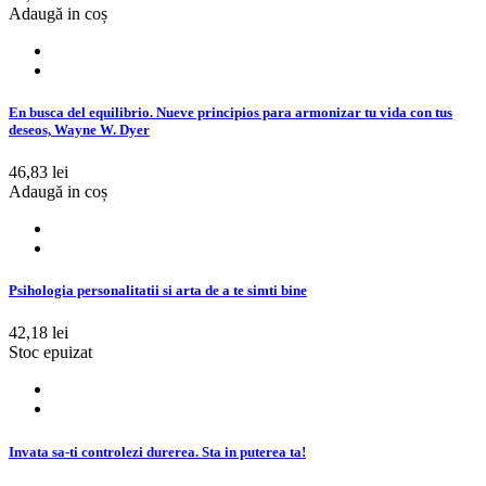
Adaugă in coș
En busca del equilibrio. Nueve principios para armonizar tu vida con tus
deseos, Wayne W. Dyer
46,83 lei
Adaugă in coș
Psihologia personalitatii si arta de a te simti bine
42,18 lei
Stoc epuizat
Invata sa-ti controlezi durerea. Sta in puterea ta!