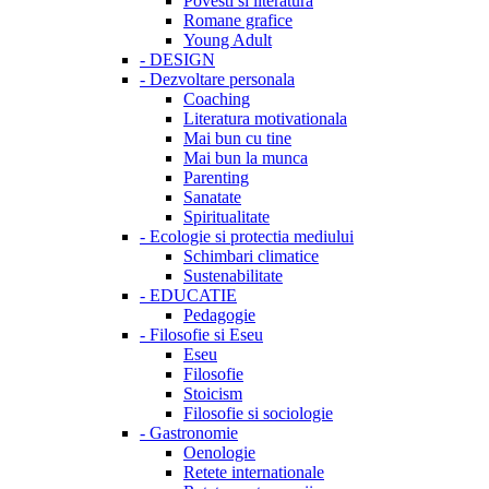
Povesti si literatura
Romane grafice
Young Adult
-
DESIGN
-
Dezvoltare personala
Coaching
Literatura motivationala
Mai bun cu tine
Mai bun la munca
Parenting
Sanatate
Spiritualitate
-
Ecologie si protectia mediului
Schimbari climatice
Sustenabilitate
-
EDUCATIE
Pedagogie
-
Filosofie si Eseu
Eseu
Filosofie
Stoicism
Filosofie si sociologie
-
Gastronomie
Oenologie
Retete internationale