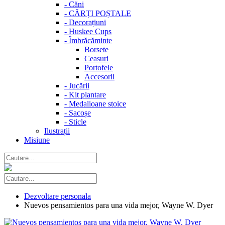
-
Căni
-
CĂRȚI POȘTALE
-
Decorațiuni
-
Huskee Cups
-
Îmbrăcăminte
Borsete
Ceasuri
Portofele
Accesorii
-
Jucării
-
Kit plantare
-
Medalioane stoice
-
Sacoșe
-
Sticle
Ilustrații
Misiune
Dezvoltare personala
Nuevos pensamientos para una vida mejor, Wayne W. Dyer