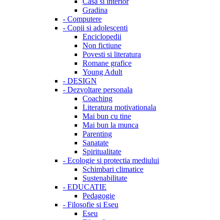
Casa si interior
Gradina
-
Computere
-
Copii si adolescenti
Enciclopedii
Non fictiune
Povesti si literatura
Romane grafice
Young Adult
-
DESIGN
-
Dezvoltare personala
Coaching
Literatura motivationala
Mai bun cu tine
Mai bun la munca
Parenting
Sanatate
Spiritualitate
-
Ecologie si protectia mediului
Schimbari climatice
Sustenabilitate
-
EDUCATIE
Pedagogie
-
Filosofie si Eseu
Eseu