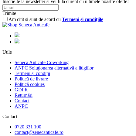
Inscrie-te la newsletter si vei fi la curent cu ultimele noastre oferte!
Trimite
Am citit si sunt de acord cu
Termeni și condițiile
Utile
Seneca Anticafe Coworking
ANPC Soluționarea alternativă a litigiilor
Termeni și condiții
Politică de livrare
Politică cookies
GDPR
Returnări
Contact
ANPC
Contact
0720 331 100
contact@senecanticafe.ro