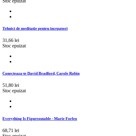
Stoc epuizat
Tehnici de meditatie pentru incepatori
31,66 lei
Stoc epuizat
Conecteaza-te David Bradford, Carole Robin
51,80 lei
Stoc epuizat
Everything Is Figureoutable - Marie Forleo
68,71 lei
Stoc epuizat