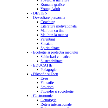
Povesti si literatura
Romane grafice
Young Adult
-
DESIGN
-
Dezvoltare personala
Coaching
Literatura motivationala
Mai bun cu tine
Mai bun la munca
Parenting
Sanatate
Spiritualitate
-
Ecologie si protectia mediului
Schimbari climatice
Sustenabilitate
-
EDUCATIE
Pedagogie
-
Filosofie si Eseu
Eseu
Filosofie
Stoicism
Filosofie si sociologie
-
Gastronomie
Oenologie
Retete internationale