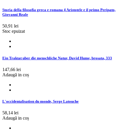
Storia della filosofia greca e romana 4 Aristotele e il primo Peripato,
Giovanni Reale
50,91 lei
Stoc epuizat
Ein Traktat uber die menschliche Natur, David Hume, brosata, 333
147,66 lei
Adaugă in coș
L'occidentalisation du monde, Serge Latouche
58,14 lei
Adaugă in coș