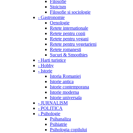
Filosofie
Stoicism
Filosofie si sociologie
-
Gastronomie
Oenologie
Retete internationale
Retete pentru copii
Retete pentru vegani
Retete pentru vegetarieni
Retete romanesti
Sucuri & Smoothies
-
Harti turistice
-
Hobby
-
Istorie
Istoria Romaniei
Istorie antica
Istorie contemporana
Istorie moderna
Istorie universala
-
JURNALISM
-
POLITICA
-
Psihologie
Psihanaliza
Psihiatrie
Psihologia copilului