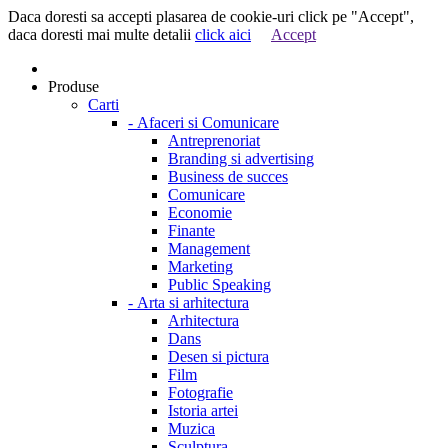
Daca doresti sa accepti plasarea de cookie-uri click pe "Accept",
daca doresti mai multe detalii
click aici
Accept
Produse
Carti
-
Afaceri si Comunicare
Antreprenoriat
Branding si advertising
Business de succes
Comunicare
Economie
Finante
Management
Marketing
Public Speaking
-
Arta si arhitectura
Arhitectura
Dans
Desen si pictura
Film
Fotografie
Istoria artei
Muzica
Sculptura