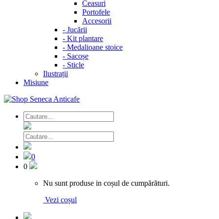
Ceasuri
Portofele
Accesorii
-
Jucării
-
Kit plantare
-
Medalioane stoice
-
Sacoșe
-
Sticle
Ilustrații
Misiune
0
0
Nu sunt produse in coșul de cumpărături.
Vezi coșul