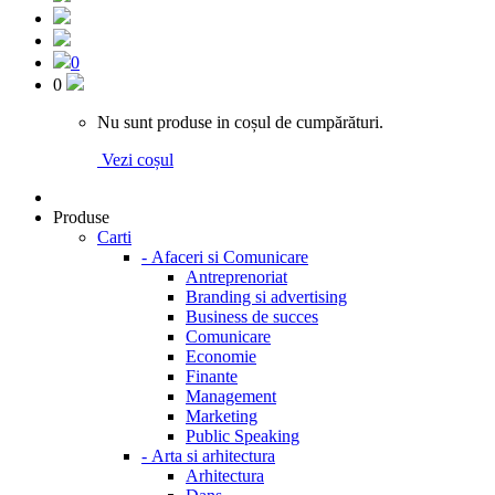
0
0
Nu sunt produse in coșul de cumpărături.
Vezi coșul
Produse
Carti
-
Afaceri si Comunicare
Antreprenoriat
Branding si advertising
Business de succes
Comunicare
Economie
Finante
Management
Marketing
Public Speaking
-
Arta si arhitectura
Arhitectura