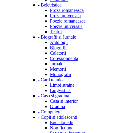
-
Beletristica
Proza romaneasca
Proza universala
Poezie romaneasca
Poezie universala
Teatru
-
Biografii si Jurnale
Antologii
Biografii
Calatorii
Corespondenta
Jurnale
Memorii
Monografii
-
Carti tehnice
Limbi straine
Lingvistica
-
Casa si gradina
Casa si interior
Gradina
-
Computere
-
Copii si adolescenti
Enciclopedii
Non fictiune