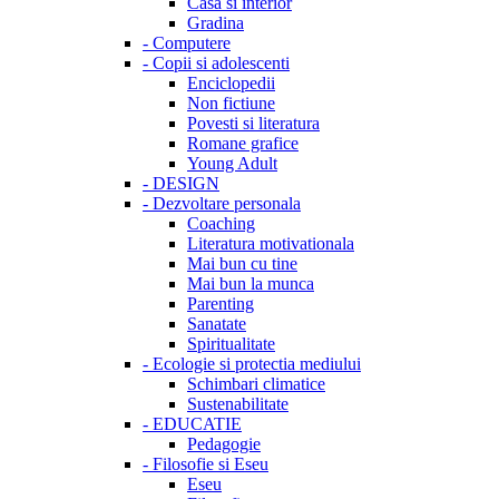
Casa si interior
Gradina
-
Computere
-
Copii si adolescenti
Enciclopedii
Non fictiune
Povesti si literatura
Romane grafice
Young Adult
-
DESIGN
-
Dezvoltare personala
Coaching
Literatura motivationala
Mai bun cu tine
Mai bun la munca
Parenting
Sanatate
Spiritualitate
-
Ecologie si protectia mediului
Schimbari climatice
Sustenabilitate
-
EDUCATIE
Pedagogie
-
Filosofie si Eseu
Eseu