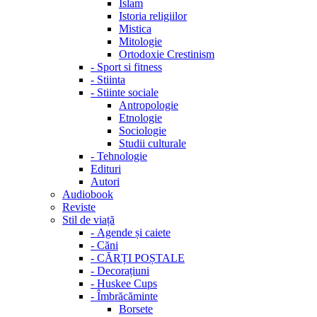
Islam
Istoria religiilor
Mistica
Mitologie
Ortodoxie Crestinism
-
Sport si fitness
-
Stiinta
-
Stiinte sociale
Antropologie
Etnologie
Sociologie
Studii culturale
-
Tehnologie
Edituri
Autori
Audiobook
Reviste
Stil de viață
-
Agende și caiete
-
Căni
-
CĂRȚI POȘTALE
-
Decorațiuni
-
Huskee Cups
-
Îmbrăcăminte
Borsete