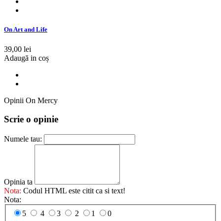
On Art and Life
39,00 lei
Adaugă in coș
Opinii On Mercy
Scrie o opinie
Numele tau:
Opinia ta
Nota:
Codul HTML este citit ca si text!
Nota:
5
4
3
2
1
0