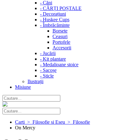
-
Căni
-
CĂRȚI POȘTALE
-
Decorațiuni
-
Huskee Cups
-
Îmbrăcăminte
Borsete
Ceasuri
Portofele
Accesorii
-
Jucării
-
Kit plantare
-
Medalioane stoice
-
Sacoșe
-
Sticle
Ilustrații
Misiune
Carti > Filosofie si Eseu > Filosofie
On Mercy