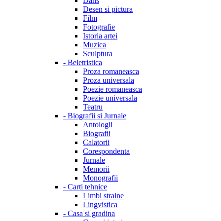
Dans
Desen si pictura
Film
Fotografie
Istoria artei
Muzica
Sculptura
-
Beletristica
Proza romaneasca
Proza universala
Poezie romaneasca
Poezie universala
Teatru
-
Biografii si Jurnale
Antologii
Biografii
Calatorii
Corespondenta
Jurnale
Memorii
Monografii
-
Carti tehnice
Limbi straine
Lingvistica
-
Casa si gradina