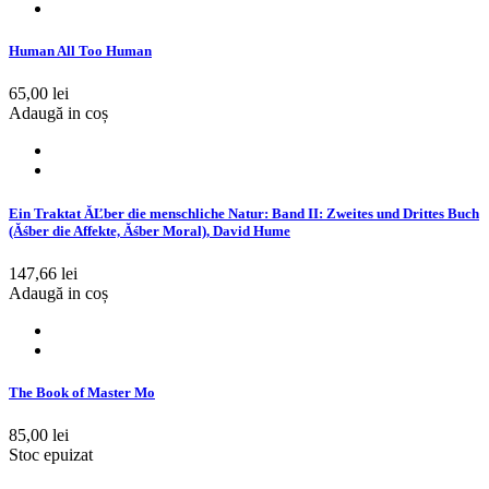
Human All Too Human
65,00 lei
Adaugă in coș
Ein Traktat ĂĽber die menschliche Natur: Band II: Zweites und Drittes Buch
(Ăśber die Affekte, Ăśber Moral), David Hume
147,66 lei
Adaugă in coș
The Book of Master Mo
85,00 lei
Stoc epuizat