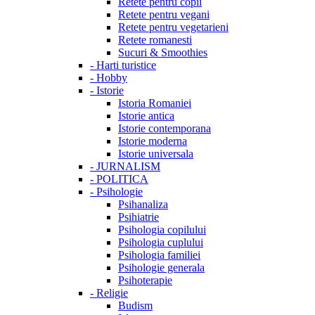
Retete pentru copii
Retete pentru vegani
Retete pentru vegetarieni
Retete romanesti
Sucuri & Smoothies
-
Harti turistice
-
Hobby
-
Istorie
Istoria Romaniei
Istorie antica
Istorie contemporana
Istorie moderna
Istorie universala
-
JURNALISM
-
POLITICA
-
Psihologie
Psihanaliza
Psihiatrie
Psihologia copilului
Psihologia cuplului
Psihologia familiei
Psihologie generala
Psihoterapie
-
Religie
Budism