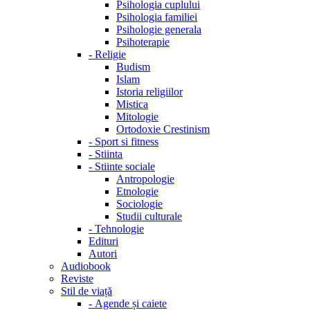
Psihologia cuplului
Psihologia familiei
Psihologie generala
Psihoterapie
-
Religie
Budism
Islam
Istoria religiilor
Mistica
Mitologie
Ortodoxie Crestinism
-
Sport si fitness
-
Stiinta
-
Stiinte sociale
Antropologie
Etnologie
Sociologie
Studii culturale
-
Tehnologie
Edituri
Autori
Audiobook
Reviste
Stil de viață
-
Agende și caiete