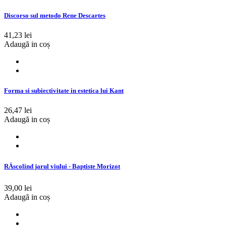
Discorso sul metodo Rene Descartes
41,23 lei
Adaugă in coș
Forma si subiectivitate in estetica lui Kant
26,47 lei
Adaugă in coș
RÄscolind jarul viului - Baptiste Morizot
39,00 lei
Adaugă in coș