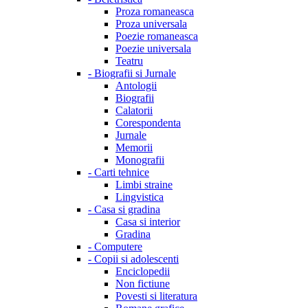
Proza romaneasca
Proza universala
Poezie romaneasca
Poezie universala
Teatru
-
Biografii si Jurnale
Antologii
Biografii
Calatorii
Corespondenta
Jurnale
Memorii
Monografii
-
Carti tehnice
Limbi straine
Lingvistica
-
Casa si gradina
Casa si interior
Gradina
-
Computere
-
Copii si adolescenti
Enciclopedii
Non fictiune
Povesti si literatura