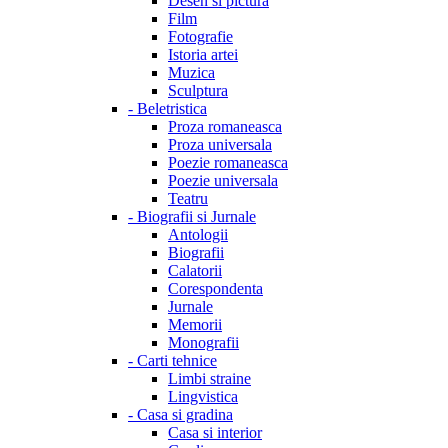
Desen si pictura
Film
Fotografie
Istoria artei
Muzica
Sculptura
-
Beletristica
Proza romaneasca
Proza universala
Poezie romaneasca
Poezie universala
Teatru
-
Biografii si Jurnale
Antologii
Biografii
Calatorii
Corespondenta
Jurnale
Memorii
Monografii
-
Carti tehnice
Limbi straine
Lingvistica
-
Casa si gradina
Casa si interior