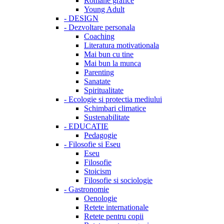
Romane grafice
Young Adult
-
DESIGN
-
Dezvoltare personala
Coaching
Literatura motivationala
Mai bun cu tine
Mai bun la munca
Parenting
Sanatate
Spiritualitate
-
Ecologie si protectia mediului
Schimbari climatice
Sustenabilitate
-
EDUCATIE
Pedagogie
-
Filosofie si Eseu
Eseu
Filosofie
Stoicism
Filosofie si sociologie
-
Gastronomie
Oenologie
Retete internationale
Retete pentru copii