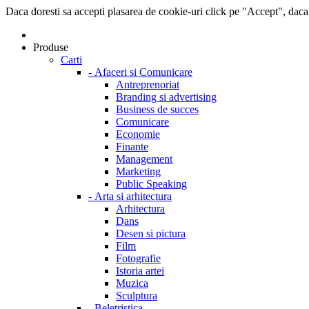
Daca doresti sa accepti plasarea de cookie-uri click pe "Accept", daca
Produse
Carti
-
Afaceri si Comunicare
Antreprenoriat
Branding si advertising
Business de succes
Comunicare
Economie
Finante
Management
Marketing
Public Speaking
-
Arta si arhitectura
Arhitectura
Dans
Desen si pictura
Film
Fotografie
Istoria artei
Muzica
Sculptura
-
Beletristica