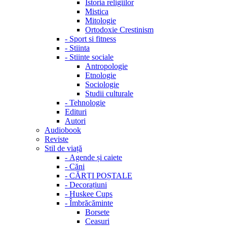
Istoria religiilor
Mistica
Mitologie
Ortodoxie Crestinism
-
Sport si fitness
-
Stiinta
-
Stiinte sociale
Antropologie
Etnologie
Sociologie
Studii culturale
-
Tehnologie
Edituri
Autori
Audiobook
Reviste
Stil de viață
-
Agende și caiete
-
Căni
-
CĂRȚI POȘTALE
-
Decorațiuni
-
Huskee Cups
-
Îmbrăcăminte
Borsete
Ceasuri