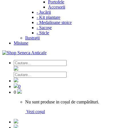
Portofele
Accesorii
-
Jucării
-
Kit plantare
-
Medalioane stoice
-
Sacoșe
-
Sticle
Ilustrații
Misiune
0
0
Nu sunt produse in coșul de cumpărături.
Vezi coșul