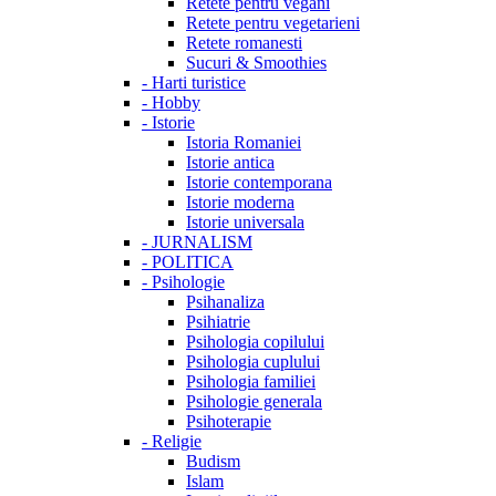
Retete pentru vegani
Retete pentru vegetarieni
Retete romanesti
Sucuri & Smoothies
-
Harti turistice
-
Hobby
-
Istorie
Istoria Romaniei
Istorie antica
Istorie contemporana
Istorie moderna
Istorie universala
-
JURNALISM
-
POLITICA
-
Psihologie
Psihanaliza
Psihiatrie
Psihologia copilului
Psihologia cuplului
Psihologia familiei
Psihologie generala
Psihoterapie
-
Religie
Budism
Islam