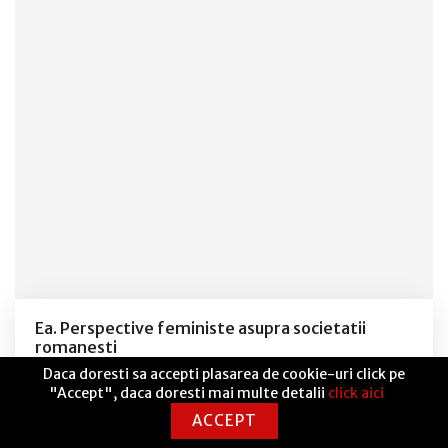
Ea. Perspective feministe asupra societatii
romanesti
Daca doresti sa accepti plasarea de cookie-uri click pe
31,71 lei
"Accept", daca doresti mai multe detalii
click aici
ACCEPT
Adaugă in coș