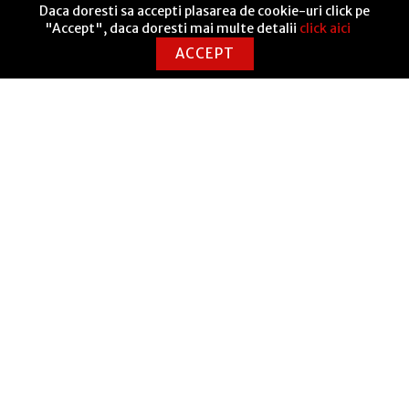
Am citit si sunt de acord cu
Termeni și condițiile
Daca doresti sa accepti plasarea de cookie-uri click pe
"Accept", daca doresti mai multe detalii
click aici
ACCEPT
UTILE
Seneca Anticafe Coworking
ANPC Soluționarea alternativă a litigiilor
Termeni și condiții
Politică de livrare
Politică cookies
GDPR
Returnări
Contact
ANPC