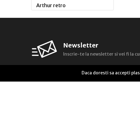
Arthur retro
Arthur,Carti fantastice
Arthur,Cartile de aur ale
copilariei
Newsletter
Arthur Gold
Inscrie-te la newsletter si vei fi la 
An Eckhart Tolle Edition
Alter Ego
Daca doresti sa accepti pla
Arhivele realitatii
Agro-Zoo
audioART
Antologii
Anticipatia