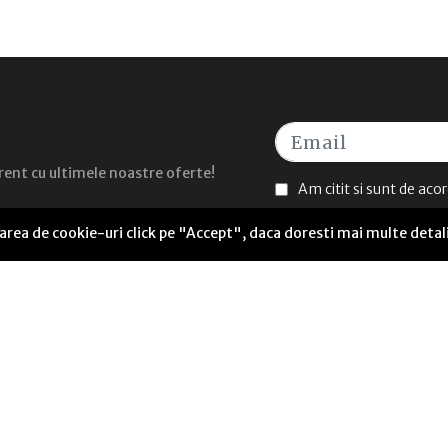
curent cu ultimele noastre oferte!
Am citit si sunt de aco
sarea de cookie-uri click pe "Accept", daca doresti mai multe detal
UTILE
Seneca Anticafe Coworking
ANPC Soluționarea alternativă a litigiilor
Termeni și condiții
Politică de livrare
Politică cookies