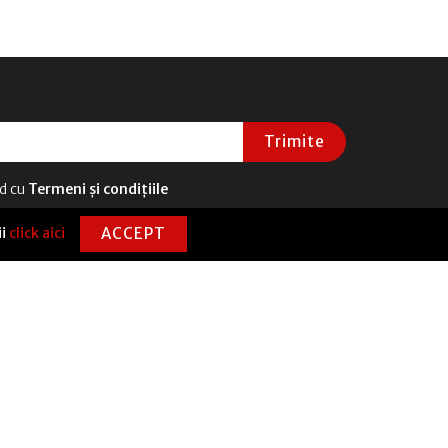
Trimite
rd cu
Termeni și condițiile
ii
click aici
ACCEPT
CONTACT
0720 331 100
contact@senecanticafe.ro
Str. Ion Mincu Nr. 1, Sector 1, București