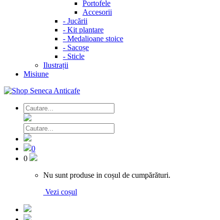
Portofele
Accesorii
-
Jucării
-
Kit plantare
-
Medalioane stoice
-
Sacoșe
-
Sticle
Ilustrații
Misiune
0
0
Nu sunt produse in coșul de cumpărături.
Vezi coșul