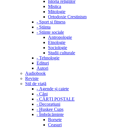
Istoria religiilor
Mistica
Mitologie
Ortodoxie Crestinism
-
Sport si fitness
-
Stiinta
-
Stiinte sociale
Antropologie
Etnologie
Sociologie
Studii culturale
-
Tehnologie
Edituri
Autori
Audiobook
Reviste
Stil de viață
-
Agende și caiete
-
Căni
-
CĂRȚI POȘTALE
-
Decorațiuni
-
Huskee Cups
-
Îmbrăcăminte
Borsete
Ceasuri