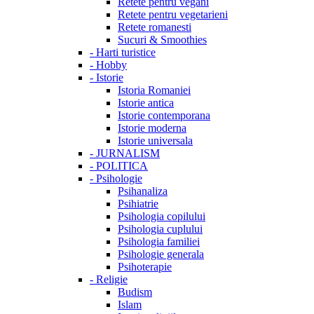
Retete pentru vegani
Retete pentru vegetarieni
Retete romanesti
Sucuri & Smoothies
-
Harti turistice
-
Hobby
-
Istorie
Istoria Romaniei
Istorie antica
Istorie contemporana
Istorie moderna
Istorie universala
-
JURNALISM
-
POLITICA
-
Psihologie
Psihanaliza
Psihiatrie
Psihologia copilului
Psihologia cuplului
Psihologia familiei
Psihologie generala
Psihoterapie
-
Religie
Budism
Islam