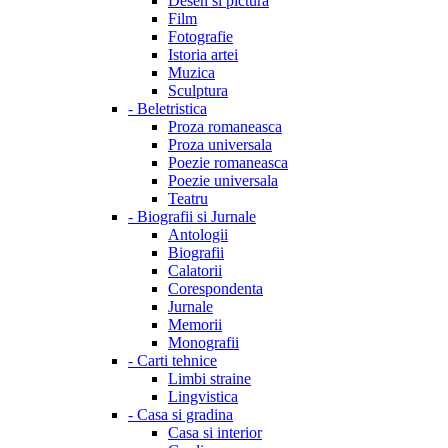
Desen si pictura
Film
Fotografie
Istoria artei
Muzica
Sculptura
-
Beletristica
Proza romaneasca
Proza universala
Poezie romaneasca
Poezie universala
Teatru
-
Biografii si Jurnale
Antologii
Biografii
Calatorii
Corespondenta
Jurnale
Memorii
Monografii
-
Carti tehnice
Limbi straine
Lingvistica
-
Casa si gradina
Casa si interior