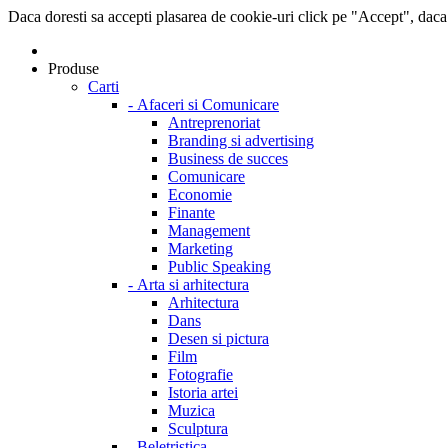
Daca doresti sa accepti plasarea de cookie-uri click pe "Accept", daca
Produse
Carti
-
Afaceri si Comunicare
Antreprenoriat
Branding si advertising
Business de succes
Comunicare
Economie
Finante
Management
Marketing
Public Speaking
-
Arta si arhitectura
Arhitectura
Dans
Desen si pictura
Film
Fotografie
Istoria artei
Muzica
Sculptura
-
Beletristica