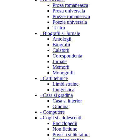
Proza romaneasca
Proza universala
Poezie romaneasca
Poezie universala
Teatru
-
Biografii si Jurnale
Antologii
Biografii
Calatorii
Corespondenta
Jurnale
Memorii
Monografii
-
Carti tehnice
Limbi straine
Lingvistica
-
Casa si gradina
Casa si interior
Gradina
-
Computere
-
Copii si adolescenti
Enciclopedii
Non fictiune
Povesti si literatura