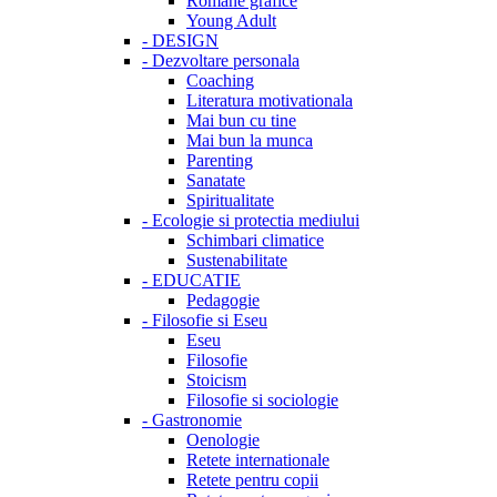
Romane grafice
Young Adult
-
DESIGN
-
Dezvoltare personala
Coaching
Literatura motivationala
Mai bun cu tine
Mai bun la munca
Parenting
Sanatate
Spiritualitate
-
Ecologie si protectia mediului
Schimbari climatice
Sustenabilitate
-
EDUCATIE
Pedagogie
-
Filosofie si Eseu
Eseu
Filosofie
Stoicism
Filosofie si sociologie
-
Gastronomie
Oenologie
Retete internationale
Retete pentru copii