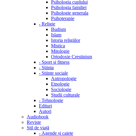
Psihologia cuplului
Psihologia familiei
Psihologie generala
Psihoterapie
-
Religie
Budism
Islam
Istoria religiilor
Mistica
Mitologie
Ortodoxie Crestinism
-
Sport si fitness
-
Stiinta
-
Stiinte sociale
Antropologie
Etnologie
Sociologie
Studii culturale
-
Tehnologie
Edituri
Autori
Audiobook
Reviste
Stil de viață
-
Agende și caiete