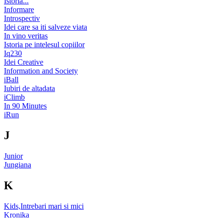
Istoria...
Informare
Introspectiv
Idei care sa iti salveze viata
In vino veritas
Istoria pe intelesul copiilor
Iq230
Idei Creative
Information and Society
iBall
Iubiri de altadata
iClimb
In 90 Minutes
iRun
J
Junior
Jungiana
K
Kids,Intrebari mari si mici
Kronika