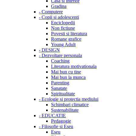
Casa si interior
Gradina
-
Computere
-
Copii si adolescenti
Enciclopedii
Non fictiune
Povesti si literatura
Romane grafice
Young Adult
-
DESIGN
-
Dezvoltare personala
Coaching
Literatura motivationala
Mai bun cu tine
Mai bun la munca
Parenting
Sanatate
Spiritualitate
-
Ecologie si protectia mediului
Schimbari climatice
Sustenabilitate
-
EDUCATIE
Pedagogie
-
Filosofie si Eseu
Eseu