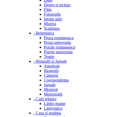
Dans
Desen si pictura
Film
Fotografie
Istoria artei
Muzica
Sculptura
-
Beletristica
Proza romaneasca
Proza universala
Poezie romaneasca
Poezie universala
Teatru
-
Biografii si Jurnale
Antologii
Biografii
Calatorii
Corespondenta
Jurnale
Memorii
Monografii
-
Carti tehnice
Limbi straine
Lingvistica
-
Casa si gradina