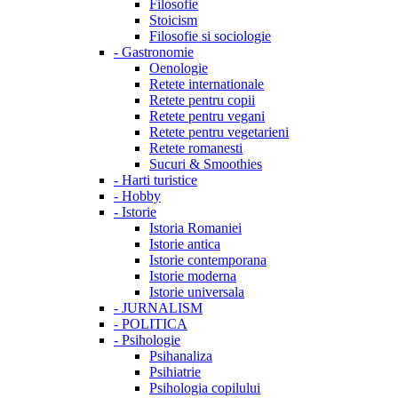
Filosofie
Stoicism
Filosofie si sociologie
-
Gastronomie
Oenologie
Retete internationale
Retete pentru copii
Retete pentru vegani
Retete pentru vegetarieni
Retete romanesti
Sucuri & Smoothies
-
Harti turistice
-
Hobby
-
Istorie
Istoria Romaniei
Istorie antica
Istorie contemporana
Istorie moderna
Istorie universala
-
JURNALISM
-
POLITICA
-
Psihologie
Psihanaliza
Psihiatrie
Psihologia copilului