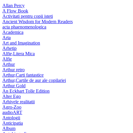
Allan Percy
A Flow Book
Activitati pentru copii isteti
Ancient Wisdom for Modern Readers
acta phaenomenologica
Academica
Arta
Art and Imagination
Arhetip
Alfie,Litera Mica
Alfie
Arthur
Arthur retro
Arthur,Carti fantastice
Arthur,Cartile de aur ale copilariei
Arthur Gold
An Eckhart Tolle Edition
Alter Ego
Arhivele realitatii
Agro-Zoo
audioART
Antologii
Anticipatia
Album