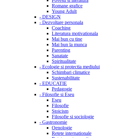
Povesti si literatura
Romane grafice
Young Adult
-
DESIGN
-
Dezvoltare personala
Coaching
Literatura motivationala
Mai bun cu tine
Mai bun la munca
Parenting
Sanatate
Spiritualitate
-
Ecologie si protectia mediului
Schimbari climatice
Sustenabilitate
-
EDUCATIE
Pedagogie
-
Filosofie si Eseu
Eseu
Filosofie
Stoicism
Filosofie si sociologie
-
Gastronomie
Oenologie
Retete internationale