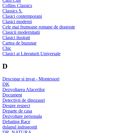
Carti Cult
Collins Classics
Classics S.
Clasici contemporani
Clasici moderni
Cele mai frumoase romane de dragoste
Clasicii modernitatii
Clasici ilustrati
Cartea de buzunar
Chic
Clasici ai Literaturii Universale
D
Descopar si invat - Montessori
DK
Dezvoltarea Afacerilor
Document
Detectivii de dinozauri
Despre respect
Departe de casa
Dezvoltare personala
Debating Race
dulapul indragostit
DR. NATURA