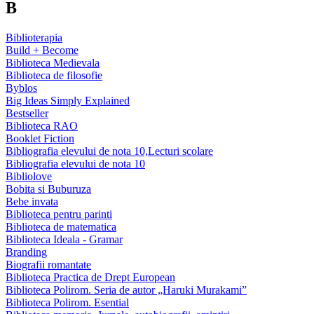
B
Biblioterapia
Build + Become
Biblioteca Medievala
Biblioteca de filosofie
Byblos
Big Ideas Simply Explained
Bestseller
Biblioteca RAO
Booklet Fiction
Bibliografia elevului de nota 10,Lecturi scolare
Bibliografia elevului de nota 10
Bibliolove
Bobita si Buburuza
Bebe invata
Biblioteca pentru parinti
Biblioteca de matematica
Biblioteca Ideala - Gramar
Branding
Biografii romantate
Biblioteca Practica de Drept European
Biblioteca Polirom. Seria de autor „Haruki Murakami”
Biblioteca Polirom. Esential