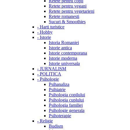
Retete pentru copii
Retete pentru vegani
Retete pentru vegetarieni
Retete romanesti
Sucuri & Smoothies
-
Harti turistice
-
Hobby
-
Istorie
Istoria Romaniei
Istorie antica
Istorie contemporana
Istorie moderna
Istorie universala
-
JURNALISM
-
POLITICA
-
Psihologie
Psihanaliza
Psihiatrie
Psihologia copilului
Psihologia cuplului
Psihologia familiei
Psihologie generala
Psihoterapie
-
Religie
Budism