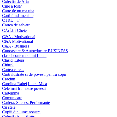
Colectia de Arta
Cine a fost?
Carte de nu ma uita
Carti fundamentale
CTRL + F
Cartea de salvare
CÄrĹŁi-Cheie
C&A - Motivational
C&A Motivational
C&A - Business
Cunoastere & Autoeducare BUSINESS
clasici contemporani Litera
Clasici Litera
Cititrol
Cartea care...
Carti ilustrate si de povesti pentru copii
Craciun
Carolina Rabei,Litera Mica
Cele mai frumoase povesti
Cartemma
Comunicare
Cariera. Succes. Performante
Cu stele
Copiii din lume noastra
Colectia Alan Watts