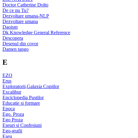
Doctor Catherine Dolto
De ce nu Tu?
Dezvoltare umana-NLP
Dezvoltare umana
Daoism
Dk Knowledge General Reference
Descopera
Desenul din covor
Damen tango
E
EZO
Erus
Exploratorii,Galaxia Copiilor
Excalibur
Enciclopedia Pustilor
Educatie si formare
Epoca
Ego. Proza
Ego Proza
Eseuri si Confesiuni
Ego-grafii
Eseu