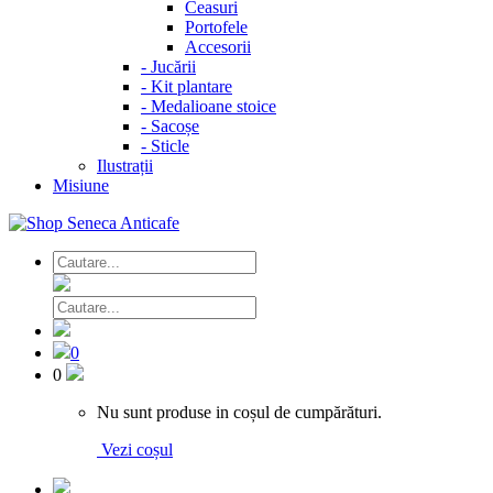
Ceasuri
Portofele
Accesorii
-
Jucării
-
Kit plantare
-
Medalioane stoice
-
Sacoșe
-
Sticle
Ilustrații
Misiune
0
0
Nu sunt produse in coșul de cumpărături.
Vezi coșul