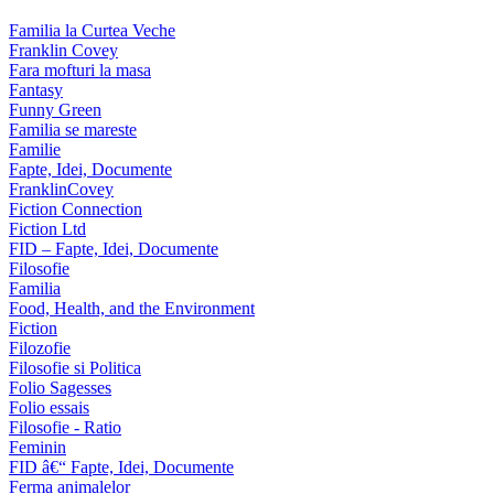
Familia la Curtea Veche
Franklin Covey
Fara mofturi la masa
Fantasy
Funny Green
Familia se mareste
Familie
Fapte, Idei, Documente
FranklinCovey
Fiction Connection
Fiction Ltd
FID – Fapte, Idei, Documente
Filosofie
Familia
Food, Health, and the Environment
Fiction
Filozofie
Filosofie si Politica
Folio Sagesses
Folio essais
Filosofie - Ratio
Feminin
FID â€“ Fapte, Idei, Documente
Ferma animalelor