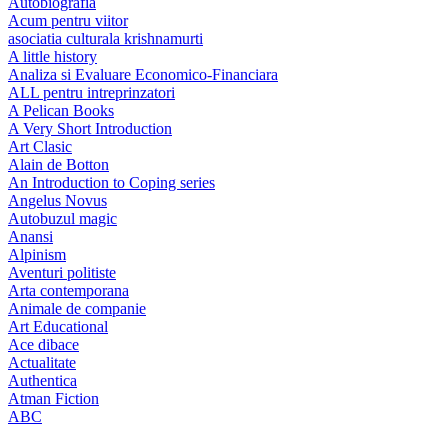
Autobiografia
Acum pentru viitor
asociatia culturala krishnamurti
A little history
Analiza si Evaluare Economico-Financiara
ALL pentru intreprinzatori
A Pelican Books
A Very Short Introduction
Art Clasic
Alain de Botton
An Introduction to Coping series
Angelus Novus
Autobuzul magic
Anansi
Alpinism
Aventuri politiste
Arta contemporana
Animale de companie
Art Educational
Ace dibace
Actualitate
Authentica
Atman Fiction
ABC