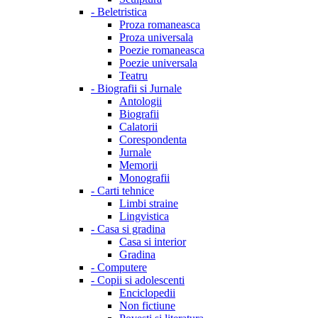
-
Beletristica
Proza romaneasca
Proza universala
Poezie romaneasca
Poezie universala
Teatru
-
Biografii si Jurnale
Antologii
Biografii
Calatorii
Corespondenta
Jurnale
Memorii
Monografii
-
Carti tehnice
Limbi straine
Lingvistica
-
Casa si gradina
Casa si interior
Gradina
-
Computere
-
Copii si adolescenti
Enciclopedii
Non fictiune