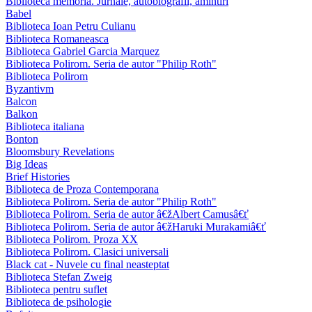
Biblioteca memoria. Jurnale, autobiografii, amintiri
Babel
Biblioteca Ioan Petru Culianu
Biblioteca Romaneasca
Biblioteca Gabriel Garcia Marquez
Biblioteca Polirom. Seria de autor "Philip Roth"
Biblioteca Polirom
Byzantivm
Balcon
Balkon
Biblioteca italiana
Bonton
Bloomsbury Revelations
Big Ideas
Brief Histories
Biblioteca de Proza Contemporana
Biblioteca Polirom. Seria de autor "Philip Roth"
Biblioteca Polirom. Seria de autor â€žAlbert Camusâ€ť
Biblioteca Polirom. Seria de autor â€žHaruki Murakamiâ€ť
Biblioteca Polirom. Proza XX
Biblioteca Polirom. Clasici universali
Black cat - Nuvele cu final neasteptat
Biblioteca Stefan Zweig
Biblioteca pentru suflet
Biblioteca de psihologie