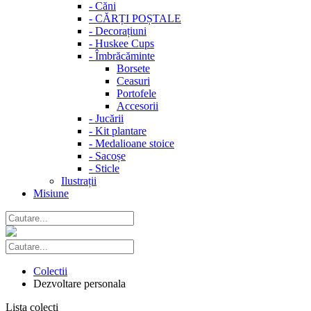
-
Căni
-
CĂRȚI POȘTALE
-
Decorațiuni
-
Huskee Cups
-
Îmbrăcăminte
Borsete
Ceasuri
Portofele
Accesorii
-
Jucării
-
Kit plantare
-
Medalioane stoice
-
Sacoșe
-
Sticle
Ilustrații
Misiune
Colectii
Dezvoltare personala
Lista colecti