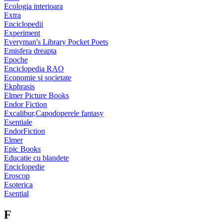
Ecologia interioara
Extra
Enciclopedii
Experiment
Everyman's Library Pocket Poets
Emisfera dreapta
Epoche
Enciclopedia RAO
Economie si societate
Ekphrasis
Elmer Picture Books
Endor Fiction
Excalibur,Capodoperele fantasy
Esentiale
EndorFiction
Elmer
Epic Books
Educatie cu blandete
Enciclopedie
Eroscop
Esoterica
Esential
F