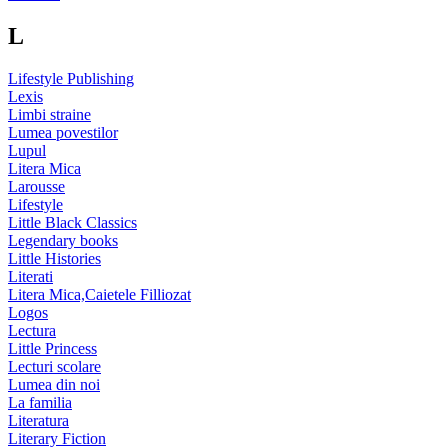
L
Lifestyle Publishing
Lexis
Limbi straine
Lumea povestilor
Lupul
Litera Mica
Larousse
Lifestyle
Little Black Classics
Legendary books
Little Histories
Literati
Litera Mica,Caietele Filliozat
Logos
Lectura
Little Princess
Lecturi scolare
Lumea din noi
La familia
Literatura
Literary Fiction