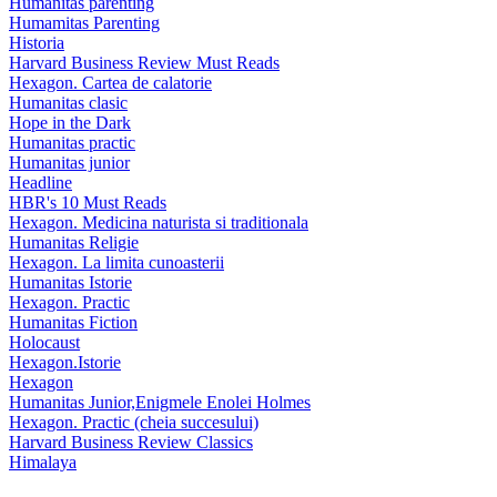
Humanitas parenting
Humamitas Parenting
Historia
Harvard Business Review Must Reads
Hexagon. Cartea de calatorie
Humanitas clasic
Hope in the Dark
Humanitas practic
Humanitas junior
Headline
HBR's 10 Must Reads
Hexagon. Medicina naturista si traditionala
Humanitas Religie
Hexagon. La limita cunoasterii
Humanitas Istorie
Hexagon. Practic
Humanitas Fiction
Holocaust
Hexagon.Istorie
Hexagon
Humanitas Junior,Enigmele Enolei Holmes
Hexagon. Practic (cheia succesului)
Harvard Business Review Classics
Himalaya