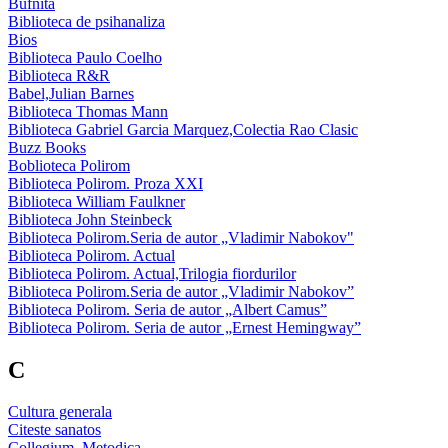
Bufnita
Biblioteca de psihanaliza
Bios
Biblioteca Paulo Coelho
Biblioteca R&R
Babel,Julian Barnes
Biblioteca Thomas Mann
Biblioteca Gabriel Garcia Marquez,Colectia Rao Clasic
Buzz Books
Boblioteca Polirom
Biblioteca Polirom. Proza XXI
Biblioteca William Faulkner
Biblioteca John Steinbeck
Biblioteca Polirom.Seria de autor „Vladimir Nabokov"
Biblioteca Polirom. Actual
Biblioteca Polirom. Actual,Trilogia fiordurilor
Biblioteca Polirom.Seria de autor „Vladimir Nabokov”
Biblioteca Polirom. Seria de autor „Albert Camus”
Biblioteca Polirom. Seria de autor „Ernest Hemingway”
C
Cultura generala
Citeste sanatos
Collegium. Metodica