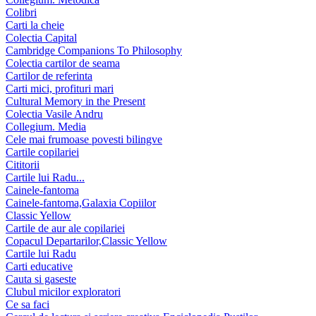
Colibri
Carti la cheie
Colectia Capital
Cambridge Companions To Philosophy
Colectia cartilor de seama
Cartilor de referinta
Carti mici, profituri mari
Cultural Memory in the Present
Colectia Vasile Andru
Collegium. Media
Cele mai frumoase povesti bilingve
Cartile copilariei
Cititorii
Cartile lui Radu...
Cainele-fantoma
Cainele-fantoma,Galaxia Copiilor
Classic Yellow
Cartile de aur ale copilariei
Copacul Departarilor,Classic Yellow
Cartile lui Radu
Carti educative
Cauta si gaseste
Clubul micilor exploratori
Ce sa faci