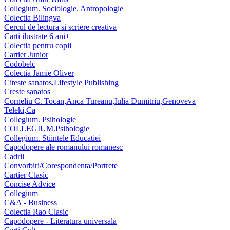
Collegium. Sociologie. Antropologie
Colectia Bilingva
Cercul de lectura si scriere creativa
Carti ilustrate 6 ani+
Colectia pentru copii
Cartier Junior
Codobelc
Colectia Jamie Oliver
Citeste sanatos,Lifestyle Publishing
Creste sanatos
Corneliu C. Tocan,Anca Tureanu,Iulia Dumitriu,Genoveva
Teleki,Ca
Collegium. Psihologie
COLLEGIUM.Psihologie
Collegium. Stiintele Educatiei
Capodopere ale romanului romanesc
Cadril
Convorbiri/Corespondenta/Portrete
Cartier Clasic
Concise Advice
Collegium
C&A - Business
Colectia Rao Clasic
Capodopere - Literatura universala