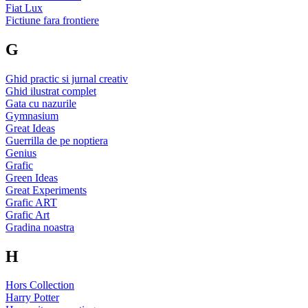
Fiat Lux
Fictiune fara frontiere
G
Ghid practic si jurnal creativ
Ghid ilustrat complet
Gata cu nazurile
Gymnasium
Great Ideas
Guerrilla de pe noptiera
Genius
Grafic
Green Ideas
Great Experiments
Grafic ART
Grafic Art
Gradina noastra
H
Hors Collection
Harry Potter