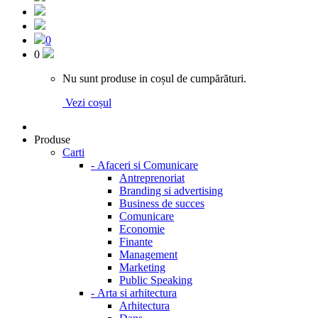
0
0
Nu sunt produse in coșul de cumpărături.
Vezi coșul
Produse
Carti
-
Afaceri si Comunicare
Antreprenoriat
Branding si advertising
Business de succes
Comunicare
Economie
Finante
Management
Marketing
Public Speaking
-
Arta si arhitectura
Arhitectura