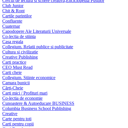
Cercul de lectura si scriere creativa,Enciclopedia Pustilor
Club Junior
Chit & Ront
Cartile parintilor
Confluente
Cuaternar
Capodopere Ale Literaturii Universale
Co-lectia de stiinta
Casa regala
Collegium. Relatii publice si publicitate
Cultura si civilizatie
Creative Publishing
Carti practice
CEO Must Read
Carti cheie
Collegium. Stiinte economice
Camara bunicii
Cărţi-Cheie
Carti mici / Profituri mari
Co-lectia de economie
Cunoastere & Autoeducare BUSINESS
Columbia Business School Publishing
Creative
Carte pentru toti
Carti pentru copii