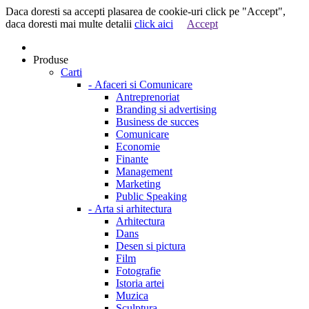
Daca doresti sa accepti plasarea de cookie-uri click pe "Accept",
daca doresti mai multe detalii
click aici
Accept
Produse
Carti
-
Afaceri si Comunicare
Antreprenoriat
Branding si advertising
Business de succes
Comunicare
Economie
Finante
Management
Marketing
Public Speaking
-
Arta si arhitectura
Arhitectura
Dans
Desen si pictura
Film
Fotografie
Istoria artei
Muzica
Sculptura