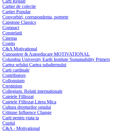
Carti Regale
Cartier de colectie
Cartier Popular
Convorbiri, corespondenta, portrete
Capstone Classics
Compact
Constelatii
Cinema
Cogito
C&A Motivational
Cunoastere & Autoeducare MOTIVATIONAL
Columbia University Earth Institute Sustainability Primers
Cartea sefului Cartea subalternului
Carti cardinale
Contributors
Colloquium
Crestinism
Collegium. Relatii internationale
Caietele Filliozat
Caietele Filliozat,Litera Mica
Cultura drepturilor omului
Critique Influence Change
Carti pentru viata ta
Cuplul
C&A - Motivational