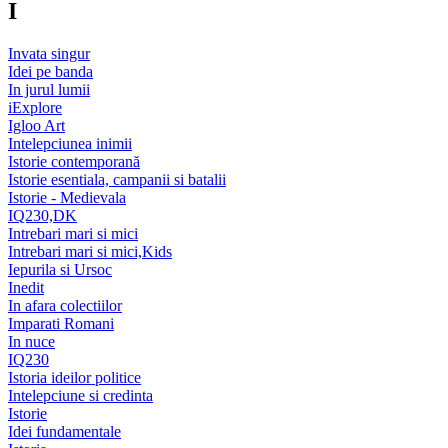
I
Invata singur
Idei pe banda
In jurul lumii
iExplore
Igloo Art
Intelepciunea inimii
Istorie contemporană
Istorie esentiala, campanii si batalii
Istorie - Medievala
IQ230,DK
Intrebari mari si mici
Intrebari mari si mici,Kids
Iepurila si Ursoc
Inedit
In afara colectiilor
Imparati Romani
In nuce
IQ230
Istoria ideilor politice
Intelepciune si credinta
Istorie
Idei fundamentale