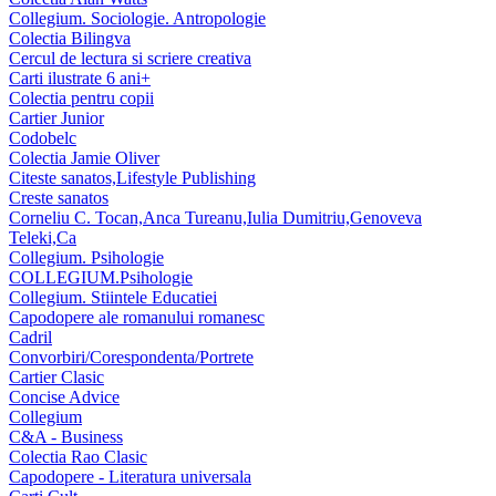
Collegium. Sociologie. Antropologie
Colectia Bilingva
Cercul de lectura si scriere creativa
Carti ilustrate 6 ani+
Colectia pentru copii
Cartier Junior
Codobelc
Colectia Jamie Oliver
Citeste sanatos,Lifestyle Publishing
Creste sanatos
Corneliu C. Tocan,Anca Tureanu,Iulia Dumitriu,Genoveva
Teleki,Ca
Collegium. Psihologie
COLLEGIUM.Psihologie
Collegium. Stiintele Educatiei
Capodopere ale romanului romanesc
Cadril
Convorbiri/Corespondenta/Portrete
Cartier Clasic
Concise Advice
Collegium
C&A - Business
Colectia Rao Clasic
Capodopere - Literatura universala