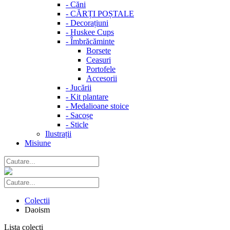
-
Căni
-
CĂRȚI POȘTALE
-
Decorațiuni
-
Huskee Cups
-
Îmbrăcăminte
Borsete
Ceasuri
Portofele
Accesorii
-
Jucării
-
Kit plantare
-
Medalioane stoice
-
Sacoșe
-
Sticle
Ilustrații
Misiune
Colectii
Daoism
Lista colecti