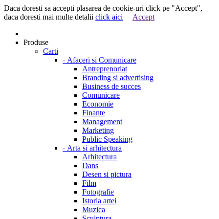
Daca doresti sa accepti plasarea de cookie-uri click pe "Accept",
daca doresti mai multe detalii
click aici
Accept
Produse
Carti
-
Afaceri si Comunicare
Antreprenoriat
Branding si advertising
Business de succes
Comunicare
Economie
Finante
Management
Marketing
Public Speaking
-
Arta si arhitectura
Arhitectura
Dans
Desen si pictura
Film
Fotografie
Istoria artei
Muzica
Sculptura