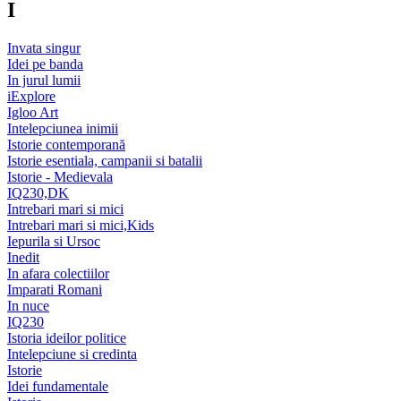
I
Invata singur
Idei pe banda
In jurul lumii
iExplore
Igloo Art
Intelepciunea inimii
Istorie contemporană
Istorie esentiala, campanii si batalii
Istorie - Medievala
IQ230,DK
Intrebari mari si mici
Intrebari mari si mici,Kids
Iepurila si Ursoc
Inedit
In afara colectiilor
Imparati Romani
In nuce
IQ230
Istoria ideilor politice
Intelepciune si credinta
Istorie
Idei fundamentale