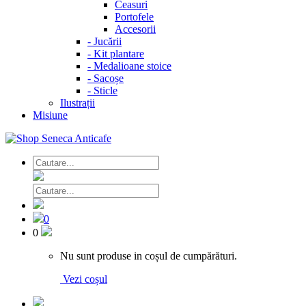
Ceasuri
Portofele
Accesorii
-
Jucării
-
Kit plantare
-
Medalioane stoice
-
Sacoșe
-
Sticle
Ilustrații
Misiune
0
0
Nu sunt produse in coșul de cumpărături.
Vezi coșul