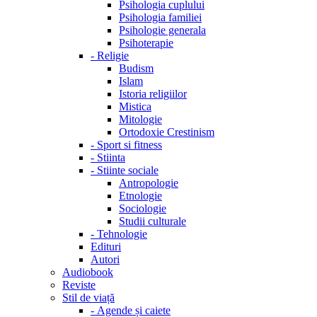
Psihologia cuplului
Psihologia familiei
Psihologie generala
Psihoterapie
-
Religie
Budism
Islam
Istoria religiilor
Mistica
Mitologie
Ortodoxie Crestinism
-
Sport si fitness
-
Stiinta
-
Stiinte sociale
Antropologie
Etnologie
Sociologie
Studii culturale
-
Tehnologie
Edituri
Autori
Audiobook
Reviste
Stil de viață
-
Agende și caiete