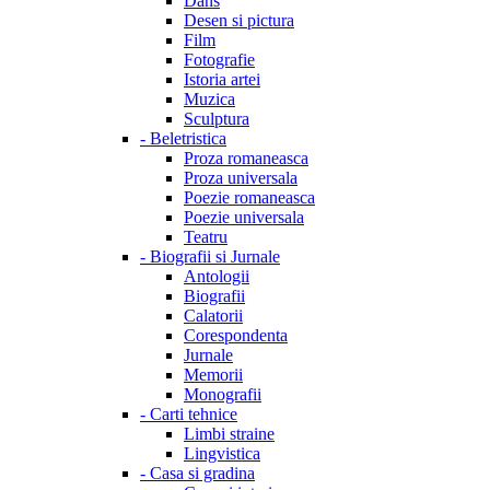
Dans
Desen si pictura
Film
Fotografie
Istoria artei
Muzica
Sculptura
-
Beletristica
Proza romaneasca
Proza universala
Poezie romaneasca
Poezie universala
Teatru
-
Biografii si Jurnale
Antologii
Biografii
Calatorii
Corespondenta
Jurnale
Memorii
Monografii
-
Carti tehnice
Limbi straine
Lingvistica
-
Casa si gradina