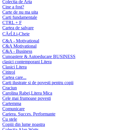
Colectia de Arta
Cine a fost?
Carte de nu ma uita
Carti fundamentale
CTRL + F
Cartea de salvare
CÄrĹŁi-Cheie
C&A - Motivational
C&A Motivational
C&A - Business
Cunoastere & Autoeducare BUSINESS
clasici contemporani Litera
Clasici Litera
Cititrol
Cartea care...
Carti ilustrate si de povesti pentru copii
Craciun
Carolina Rabei,Litera Mica
Cele mai frumoase povesti
Cartemma
Comunicare
Cariera. Succes. Performante
Cu stele
Copiii din lume noastra
Colectia Alan Watts