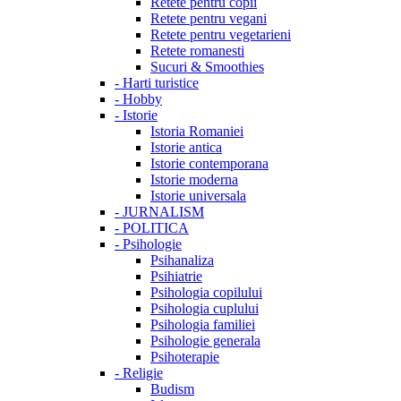
Retete pentru copii
Retete pentru vegani
Retete pentru vegetarieni
Retete romanesti
Sucuri & Smoothies
-
Harti turistice
-
Hobby
-
Istorie
Istoria Romaniei
Istorie antica
Istorie contemporana
Istorie moderna
Istorie universala
-
JURNALISM
-
POLITICA
-
Psihologie
Psihanaliza
Psihiatrie
Psihologia copilului
Psihologia cuplului
Psihologia familiei
Psihologie generala
Psihoterapie
-
Religie
Budism