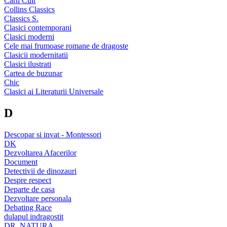
Carti Cult
Collins Classics
Classics S.
Clasici contemporani
Clasici moderni
Cele mai frumoase romane de dragoste
Clasicii modernitatii
Clasici ilustrati
Cartea de buzunar
Chic
Clasici ai Literaturii Universale
D
Descopar si invat - Montessori
DK
Dezvoltarea Afacerilor
Document
Detectivii de dinozauri
Despre respect
Departe de casa
Dezvoltare personala
Debating Race
dulapul indragostit
DR. NATURA