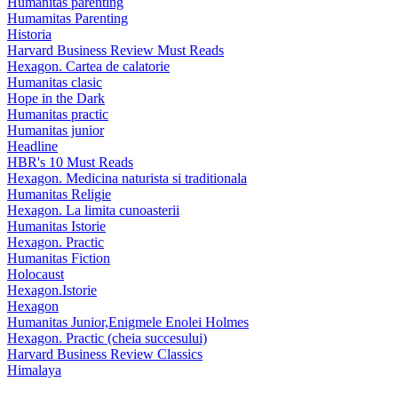
Humanitas parenting
Humamitas Parenting
Historia
Harvard Business Review Must Reads
Hexagon. Cartea de calatorie
Humanitas clasic
Hope in the Dark
Humanitas practic
Humanitas junior
Headline
HBR's 10 Must Reads
Hexagon. Medicina naturista si traditionala
Humanitas Religie
Hexagon. La limita cunoasterii
Humanitas Istorie
Hexagon. Practic
Humanitas Fiction
Holocaust
Hexagon.Istorie
Hexagon
Humanitas Junior,Enigmele Enolei Holmes
Hexagon. Practic (cheia succesului)
Harvard Business Review Classics
Himalaya