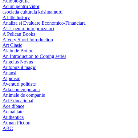
Autobiografia
Acum pentru viitor
asociatia culturala krishnamurti
A little history
Analiza si Evaluare Economico-Financiara
ALL pentru intreprinzatori
A Pelican Books
A Very Short Introduction
Art Clasic
Alain de Botton
An Introduction to Coping series
Angelus Novus
Autobuzul magic
Anansi
Alpinism
Aventuri politiste
Arta contemporana
Animale de companie
Art Educational
Ace dibace
Actualitate
Authentica
Atman Fiction
ABC