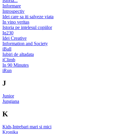
Istoria...
Informare
Introspectiv
Idei care sa iti salveze viata
In vino veritas
Istoria pe intelesul copiilor
Iq230
Idei Creative
Information and Society
iBall
Iubiri de altadata
iClimb
In 90 Minutes
iRun
J
Junior
Jungiana
K
Kids,Intrebari mari si mici
Kronika