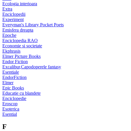
Ecologia interioara
Extra
Enciclopedii
Experiment
Everyman's Library Pocket Poets
Emisfera dreapta
Epoche
Enciclopedia RAO
Economie si societate
Ekphrasis
Elmer Picture Books
Endor Fiction
Excalibur,Capodoperele fantasy
Esentiale
EndorFiction
Elmer
Epic Books
Educatie cu blandete
Enciclopedie
Eroscop
Esoterica
Esential
F