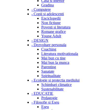
Casa si interior
Gradina
-
Computere
-
Copii si adolescenti
Enciclopedii
Non fictiune
Povesti si literatura
Romane grafice
Young Adult
-
DESIGN
-
Dezvoltare personala
Coaching
Literatura motivationala
Mai bun cu tine
Mai bun la munca
Parenting
Sanatate
Spiritualitate
-
Ecologie si protectia mediului
Schimbari climatice
Sustenabilitate
-
EDUCATIE
Pedagogie
-
Filosofie si Eseu
Eseu