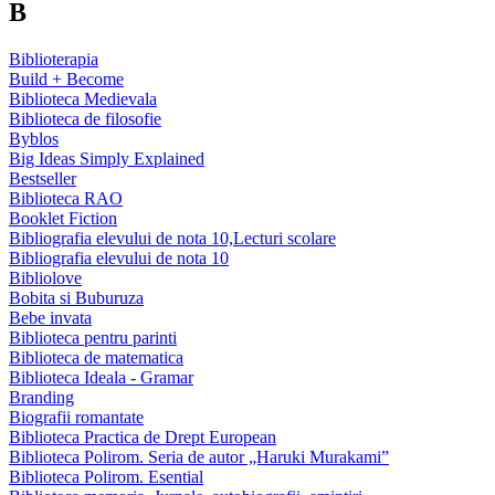
B
Biblioterapia
Build + Become
Biblioteca Medievala
Biblioteca de filosofie
Byblos
Big Ideas Simply Explained
Bestseller
Biblioteca RAO
Booklet Fiction
Bibliografia elevului de nota 10,Lecturi scolare
Bibliografia elevului de nota 10
Bibliolove
Bobita si Buburuza
Bebe invata
Biblioteca pentru parinti
Biblioteca de matematica
Biblioteca Ideala - Gramar
Branding
Biografii romantate
Biblioteca Practica de Drept European
Biblioteca Polirom. Seria de autor „Haruki Murakami”
Biblioteca Polirom. Esential