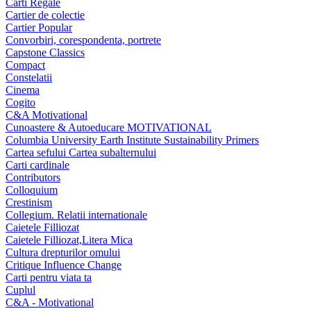
Carti Regale
Cartier de colectie
Cartier Popular
Convorbiri, corespondenta, portrete
Capstone Classics
Compact
Constelatii
Cinema
Cogito
C&A Motivational
Cunoastere & Autoeducare MOTIVATIONAL
Columbia University Earth Institute Sustainability Primers
Cartea sefului Cartea subalternului
Carti cardinale
Contributors
Colloquium
Crestinism
Collegium. Relatii internationale
Caietele Filliozat
Caietele Filliozat,Litera Mica
Cultura drepturilor omului
Critique Influence Change
Carti pentru viata ta
Cuplul
C&A - Motivational