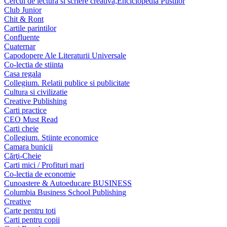
Cercul de lectura si scriere creativa,Enciclopedia Pustilor
Club Junior
Chit & Ront
Cartile parintilor
Confluente
Cuaternar
Capodopere Ale Literaturii Universale
Co-lectia de stiinta
Casa regala
Collegium. Relatii publice si publicitate
Cultura si civilizatie
Creative Publishing
Carti practice
CEO Must Read
Carti cheie
Collegium. Stiinte economice
Camara bunicii
Cărţi-Cheie
Carti mici / Profituri mari
Co-lectia de economie
Cunoastere & Autoeducare BUSINESS
Columbia Business School Publishing
Creative
Carte pentru toti
Carti pentru copii