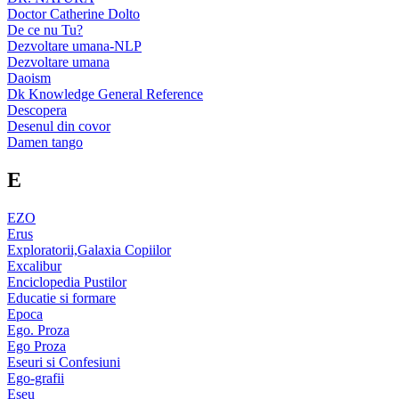
Doctor Catherine Dolto
De ce nu Tu?
Dezvoltare umana-NLP
Dezvoltare umana
Daoism
Dk Knowledge General Reference
Descopera
Desenul din covor
Damen tango
E
EZO
Erus
Exploratorii,Galaxia Copiilor
Excalibur
Enciclopedia Pustilor
Educatie si formare
Epoca
Ego. Proza
Ego Proza
Eseuri si Confesiuni
Ego-grafii
Eseu