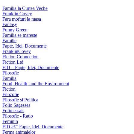
Familia la Curtea Veche
Franklin Covey
Fara mofturi la masa
Fantasy
Funny Green
Familia se mareste
Familie
Fapte, Idei, Documente
FranklinCovey
Fiction Connection
Fiction Ltd
FID – Fapte, Idei, Documente
Filosofie
Familia
Food, Health, and the Environment
Fiction
Filozofie
Filosofie si Politica
Folio Sagesses
Folio essais
Filosofie - Ratio
Feminin
FID â€“ Fapte, Idei, Documente
Ferma animalelor