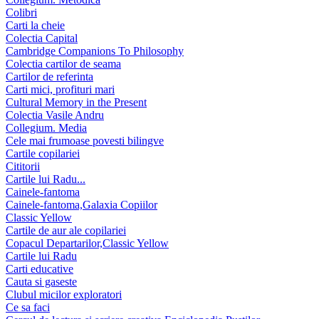
Colibri
Carti la cheie
Colectia Capital
Cambridge Companions To Philosophy
Colectia cartilor de seama
Cartilor de referinta
Carti mici, profituri mari
Cultural Memory in the Present
Colectia Vasile Andru
Collegium. Media
Cele mai frumoase povesti bilingve
Cartile copilariei
Cititorii
Cartile lui Radu...
Cainele-fantoma
Cainele-fantoma,Galaxia Copiilor
Classic Yellow
Cartile de aur ale copilariei
Copacul Departarilor,Classic Yellow
Cartile lui Radu
Carti educative
Cauta si gaseste
Clubul micilor exploratori
Ce sa faci