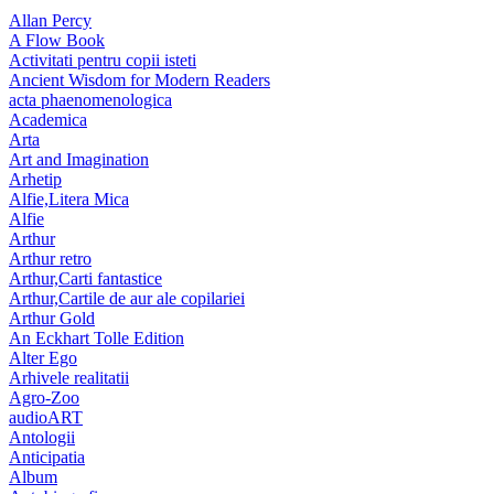
Allan Percy
A Flow Book
Activitati pentru copii isteti
Ancient Wisdom for Modern Readers
acta phaenomenologica
Academica
Arta
Art and Imagination
Arhetip
Alfie,Litera Mica
Alfie
Arthur
Arthur retro
Arthur,Carti fantastice
Arthur,Cartile de aur ale copilariei
Arthur Gold
An Eckhart Tolle Edition
Alter Ego
Arhivele realitatii
Agro-Zoo
audioART
Antologii
Anticipatia
Album