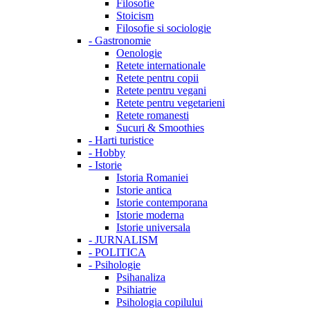
Filosofie
Stoicism
Filosofie si sociologie
-
Gastronomie
Oenologie
Retete internationale
Retete pentru copii
Retete pentru vegani
Retete pentru vegetarieni
Retete romanesti
Sucuri & Smoothies
-
Harti turistice
-
Hobby
-
Istorie
Istoria Romaniei
Istorie antica
Istorie contemporana
Istorie moderna
Istorie universala
-
JURNALISM
-
POLITICA
-
Psihologie
Psihanaliza
Psihiatrie
Psihologia copilului