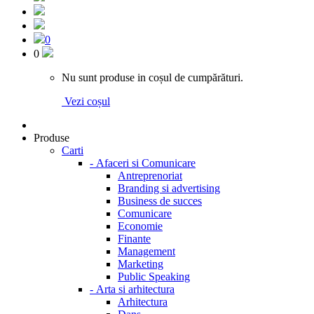
0
0
Nu sunt produse in coșul de cumpărături.
Vezi coșul
Produse
Carti
-
Afaceri si Comunicare
Antreprenoriat
Branding si advertising
Business de succes
Comunicare
Economie
Finante
Management
Marketing
Public Speaking
-
Arta si arhitectura
Arhitectura