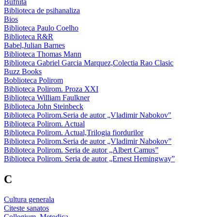
Bufnita
Biblioteca de psihanaliza
Bios
Biblioteca Paulo Coelho
Biblioteca R&R
Babel,Julian Barnes
Biblioteca Thomas Mann
Biblioteca Gabriel Garcia Marquez,Colectia Rao Clasic
Buzz Books
Boblioteca Polirom
Biblioteca Polirom. Proza XXI
Biblioteca William Faulkner
Biblioteca John Steinbeck
Biblioteca Polirom.Seria de autor „Vladimir Nabokov"
Biblioteca Polirom. Actual
Biblioteca Polirom. Actual,Trilogia fiordurilor
Biblioteca Polirom.Seria de autor „Vladimir Nabokov”
Biblioteca Polirom. Seria de autor „Albert Camus”
Biblioteca Polirom. Seria de autor „Ernest Hemingway”
C
Cultura generala
Citeste sanatos
Collegium. Metodica