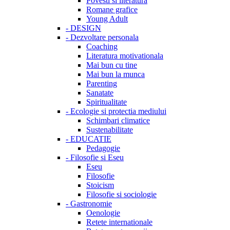
Povesti si literatura
Romane grafice
Young Adult
-
DESIGN
-
Dezvoltare personala
Coaching
Literatura motivationala
Mai bun cu tine
Mai bun la munca
Parenting
Sanatate
Spiritualitate
-
Ecologie si protectia mediului
Schimbari climatice
Sustenabilitate
-
EDUCATIE
Pedagogie
-
Filosofie si Eseu
Eseu
Filosofie
Stoicism
Filosofie si sociologie
-
Gastronomie
Oenologie
Retete internationale