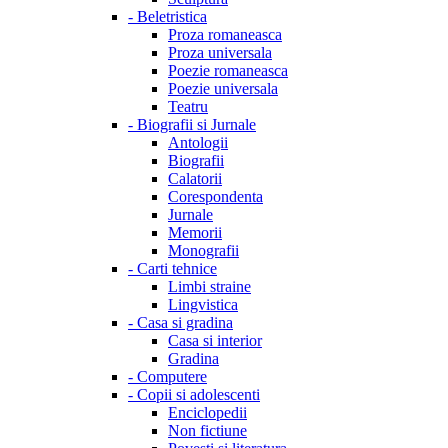
-
Beletristica
Proza romaneasca
Proza universala
Poezie romaneasca
Poezie universala
Teatru
-
Biografii si Jurnale
Antologii
Biografii
Calatorii
Corespondenta
Jurnale
Memorii
Monografii
-
Carti tehnice
Limbi straine
Lingvistica
-
Casa si gradina
Casa si interior
Gradina
-
Computere
-
Copii si adolescenti
Enciclopedii
Non fictiune