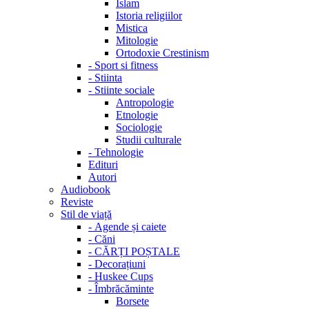
Islam
Istoria religiilor
Mistica
Mitologie
Ortodoxie Crestinism
-
Sport si fitness
-
Stiinta
-
Stiinte sociale
Antropologie
Etnologie
Sociologie
Studii culturale
-
Tehnologie
Edituri
Autori
Audiobook
Reviste
Stil de viață
-
Agende și caiete
-
Căni
-
CĂRȚI POȘTALE
-
Decorațiuni
-
Huskee Cups
-
Îmbrăcăminte
Borsete