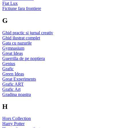
Fiat Lux
Fictiune fara frontiere
G
Ghid practic si jurnal creativ
Ghid ilustrat complet
Gata cu nazurile
Gymnasium
Great Ideas
Guerrilla de pe noptiera
Genius
Grafic
Green Ideas
Great Experiments
Grafic ART
Grafic Art
Gradina noastra
H
Hors Collection
Harry Potter