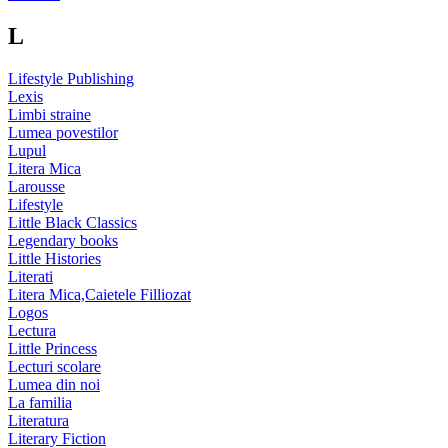
L
Lifestyle Publishing
Lexis
Limbi straine
Lumea povestilor
Lupul
Litera Mica
Larousse
Lifestyle
Little Black Classics
Legendary books
Little Histories
Literati
Litera Mica,Caietele Filliozat
Logos
Lectura
Little Princess
Lecturi scolare
Lumea din noi
La familia
Literatura
Literary Fiction