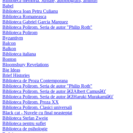
Biblioteca memoria. Jurnale, autobiografii, amintiri
Babel
Biblioteca Ioan Petru Culianu
Biblioteca Romaneasca
Biblioteca Gabriel Garcia Marquez
Biblioteca Polirom. Seria de autor "Philip Roth"
Biblioteca Polirom
Byzantivm
Balcon
Balkon
Biblioteca italiana
Bonton
Bloomsbury Revelations
Big Ideas
Brief Histories
Biblioteca de Proza Contemporana
Biblioteca Polirom. Seria de autor "Philip Roth"
Biblioteca Polirom. Seria de autor â€žAlbert Camusâ€ť
Biblioteca Polirom. Seria de autor â€žHaruki Murakamiâ€ť
Biblioteca Polirom. Proza XX
Biblioteca Polirom. Clasici universali
Black cat - Nuvele cu final neasteptat
Biblioteca Stefan Zweig
Biblioteca pentru suflet
Biblioteca de psihologie