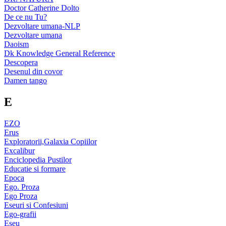
Doctor Catherine Dolto
De ce nu Tu?
Dezvoltare umana-NLP
Dezvoltare umana
Daoism
Dk Knowledge General Reference
Descopera
Desenul din covor
Damen tango
E
EZO
Erus
Exploratorii,Galaxia Copiilor
Excalibur
Enciclopedia Pustilor
Educatie si formare
Epoca
Ego. Proza
Ego Proza
Eseuri si Confesiuni
Ego-grafii
Eseu