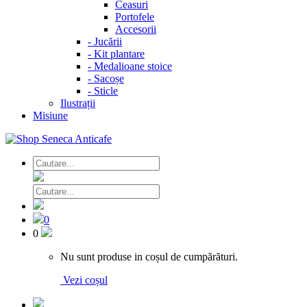
Ceasuri
Portofele
Accesorii
-
Jucării
-
Kit plantare
-
Medalioane stoice
-
Sacoșe
-
Sticle
Ilustrații
Misiune
0
0
Nu sunt produse in coșul de cumpărături.
Vezi coșul