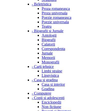
-
Beletristica
Proza romaneasca
Proza universala
Poezie romaneasca
Poezie universala
Teatru
-
Biografii si Jurnale
Antologii
Biografii
Calatorii
Corespondenta
Jurnale
Memorii
Monografii
-
Carti tehnice
Limbi straine
Lingvistica
-
Casa si gradina
Casa si interior
Gradina
-
Computere
-
Copii si adolescenti
Enciclopedii
Non fictiune