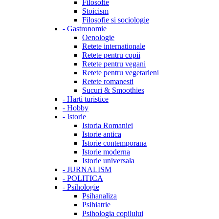
Filosofie
Stoicism
Filosofie si sociologie
-
Gastronomie
Oenologie
Retete internationale
Retete pentru copii
Retete pentru vegani
Retete pentru vegetarieni
Retete romanesti
Sucuri & Smoothies
-
Harti turistice
-
Hobby
-
Istorie
Istoria Romaniei
Istorie antica
Istorie contemporana
Istorie moderna
Istorie universala
-
JURNALISM
-
POLITICA
-
Psihologie
Psihanaliza
Psihiatrie
Psihologia copilului