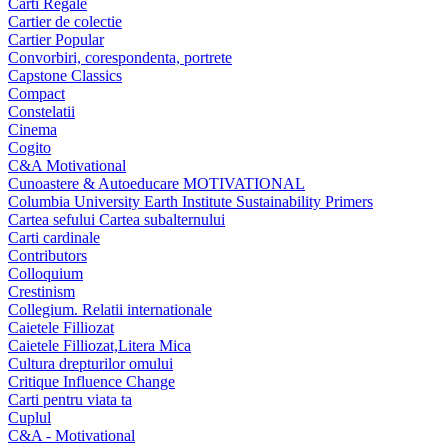
Carti Regale
Cartier de colectie
Cartier Popular
Convorbiri, corespondenta, portrete
Capstone Classics
Compact
Constelatii
Cinema
Cogito
C&A Motivational
Cunoastere & Autoeducare MOTIVATIONAL
Columbia University Earth Institute Sustainability Primers
Cartea sefului Cartea subalternului
Carti cardinale
Contributors
Colloquium
Crestinism
Collegium. Relatii internationale
Caietele Filliozat
Caietele Filliozat,Litera Mica
Cultura drepturilor omului
Critique Influence Change
Carti pentru viata ta
Cuplul
C&A - Motivational