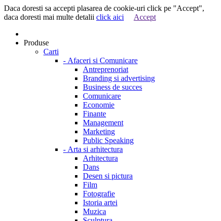
Daca doresti sa accepti plasarea de cookie-uri click pe "Accept",
daca doresti mai multe detalii
click aici
Accept
Produse
Carti
-
Afaceri si Comunicare
Antreprenoriat
Branding si advertising
Business de succes
Comunicare
Economie
Finante
Management
Marketing
Public Speaking
-
Arta si arhitectura
Arhitectura
Dans
Desen si pictura
Film
Fotografie
Istoria artei
Muzica
Sculptura