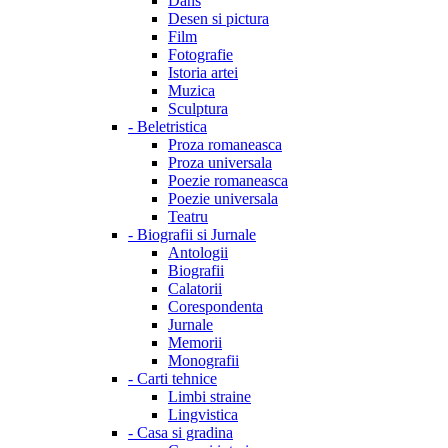
Dans
Desen si pictura
Film
Fotografie
Istoria artei
Muzica
Sculptura
-
Beletristica
Proza romaneasca
Proza universala
Poezie romaneasca
Poezie universala
Teatru
-
Biografii si Jurnale
Antologii
Biografii
Calatorii
Corespondenta
Jurnale
Memorii
Monografii
-
Carti tehnice
Limbi straine
Lingvistica
-
Casa si gradina