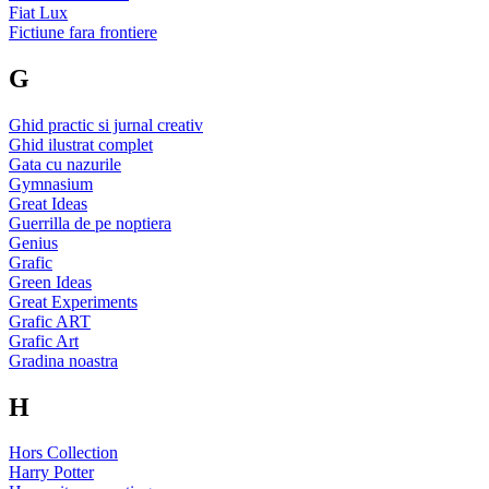
Fiat Lux
Fictiune fara frontiere
G
Ghid practic si jurnal creativ
Ghid ilustrat complet
Gata cu nazurile
Gymnasium
Great Ideas
Guerrilla de pe noptiera
Genius
Grafic
Green Ideas
Great Experiments
Grafic ART
Grafic Art
Gradina noastra
H
Hors Collection
Harry Potter