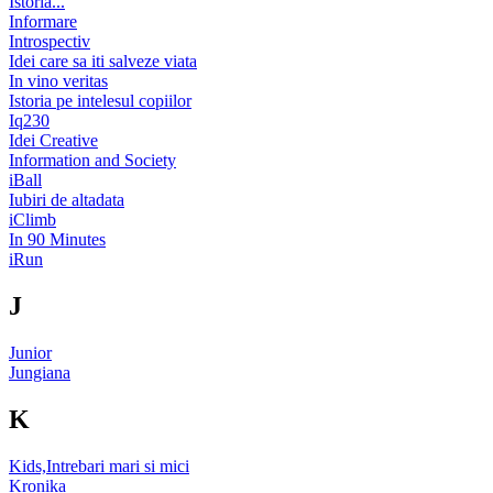
Istoria...
Informare
Introspectiv
Idei care sa iti salveze viata
In vino veritas
Istoria pe intelesul copiilor
Iq230
Idei Creative
Information and Society
iBall
Iubiri de altadata
iClimb
In 90 Minutes
iRun
J
Junior
Jungiana
K
Kids,Intrebari mari si mici
Kronika