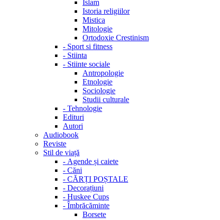
Islam
Istoria religiilor
Mistica
Mitologie
Ortodoxie Crestinism
-
Sport si fitness
-
Stiinta
-
Stiinte sociale
Antropologie
Etnologie
Sociologie
Studii culturale
-
Tehnologie
Edituri
Autori
Audiobook
Reviste
Stil de viață
-
Agende și caiete
-
Căni
-
CĂRȚI POȘTALE
-
Decorațiuni
-
Huskee Cups
-
Îmbrăcăminte
Borsete