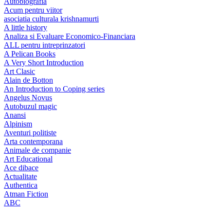
Autobiografia
Acum pentru viitor
asociatia culturala krishnamurti
A little history
Analiza si Evaluare Economico-Financiara
ALL pentru intreprinzatori
A Pelican Books
A Very Short Introduction
Art Clasic
Alain de Botton
An Introduction to Coping series
Angelus Novus
Autobuzul magic
Anansi
Alpinism
Aventuri politiste
Arta contemporana
Animale de companie
Art Educational
Ace dibace
Actualitate
Authentica
Atman Fiction
ABC