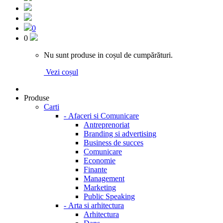
0
0
Nu sunt produse in coșul de cumpărături.
Vezi coșul
Produse
Carti
-
Afaceri si Comunicare
Antreprenoriat
Branding si advertising
Business de succes
Comunicare
Economie
Finante
Management
Marketing
Public Speaking
-
Arta si arhitectura
Arhitectura