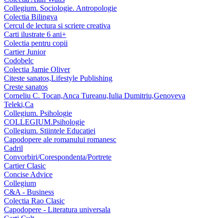
Collegium. Sociologie. Antropologie
Colectia Bilingva
Cercul de lectura si scriere creativa
Carti ilustrate 6 ani+
Colectia pentru copii
Cartier Junior
Codobelc
Colectia Jamie Oliver
Citeste sanatos,Lifestyle Publishing
Creste sanatos
Corneliu C. Tocan,Anca Tureanu,Iulia Dumitriu,Genoveva
Teleki,Ca
Collegium. Psihologie
COLLEGIUM.Psihologie
Collegium. Stiintele Educatiei
Capodopere ale romanului romanesc
Cadril
Convorbiri/Corespondenta/Portrete
Cartier Clasic
Concise Advice
Collegium
C&A - Business
Colectia Rao Clasic
Capodopere - Literatura universala