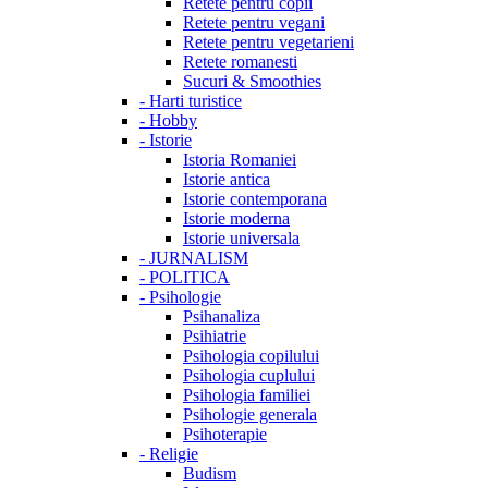
Retete pentru copii
Retete pentru vegani
Retete pentru vegetarieni
Retete romanesti
Sucuri & Smoothies
-
Harti turistice
-
Hobby
-
Istorie
Istoria Romaniei
Istorie antica
Istorie contemporana
Istorie moderna
Istorie universala
-
JURNALISM
-
POLITICA
-
Psihologie
Psihanaliza
Psihiatrie
Psihologia copilului
Psihologia cuplului
Psihologia familiei
Psihologie generala
Psihoterapie
-
Religie
Budism