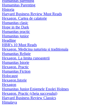
Humanitas parenting
Humamitas Parenting
Historia
Harvard Business Review Must Reads
Hexagon. Cartea de calatorie
Humanitas clasic
Hope in the Dark
Humanitas practic
Humanitas junior
Headline
HBR's 10 Must Reads
Hexagon. Medicina naturista si traditionala
Humanitas Religie
Hexagon. La limita cunoasterii
Humanitas Istorie
Hexagon. Practic
Humanitas Fiction
Holocaust
Hexagon.Istorie
Hexagon
Humanitas Junior,Enigmele Enolei Holmes
Hexagon. Practic (cheia succesului)
Harvard Business Review Classics
Himalaya