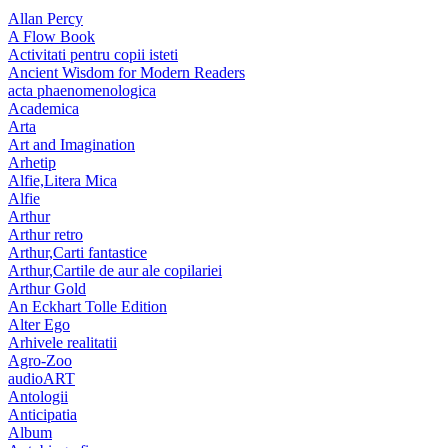
Allan Percy
A Flow Book
Activitati pentru copii isteti
Ancient Wisdom for Modern Readers
acta phaenomenologica
Academica
Arta
Art and Imagination
Arhetip
Alfie,Litera Mica
Alfie
Arthur
Arthur retro
Arthur,Carti fantastice
Arthur,Cartile de aur ale copilariei
Arthur Gold
An Eckhart Tolle Edition
Alter Ego
Arhivele realitatii
Agro-Zoo
audioART
Antologii
Anticipatia
Album