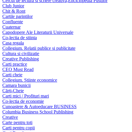
Cercul de lectura si scriere creativa,Enciclopedia Pustilor
Club Junior
Chit & Ront
Cartile parintilor
Confluente
Cuaternar
Capodopere Ale Literaturii Universale
Co-lectia de stiinta
Casa regala
Collegium. Relatii publice si publicitate
Cultura si civilizatie
Creative Publishing
Carti practice
CEO Must Read
Carti cheie
Collegium. Stiinte economice
Camara bunicii
Cărţi-Cheie
Carti mici / Profituri mari
Co-lectia de economie
Cunoastere & Autoeducare BUSINESS
Columbia Business School Publishing
Creative
Carte pentru toti
Carti pentru copii