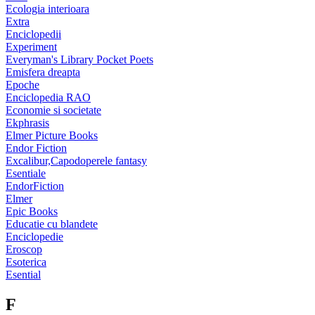
Ecologia interioara
Extra
Enciclopedii
Experiment
Everyman's Library Pocket Poets
Emisfera dreapta
Epoche
Enciclopedia RAO
Economie si societate
Ekphrasis
Elmer Picture Books
Endor Fiction
Excalibur,Capodoperele fantasy
Esentiale
EndorFiction
Elmer
Epic Books
Educatie cu blandete
Enciclopedie
Eroscop
Esoterica
Esential
F