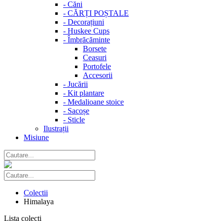
-
Căni
-
CĂRȚI POȘTALE
-
Decorațiuni
-
Huskee Cups
-
Îmbrăcăminte
Borsete
Ceasuri
Portofele
Accesorii
-
Jucării
-
Kit plantare
-
Medalioane stoice
-
Sacoșe
-
Sticle
Ilustrații
Misiune
Colectii
Himalaya
Lista colecti