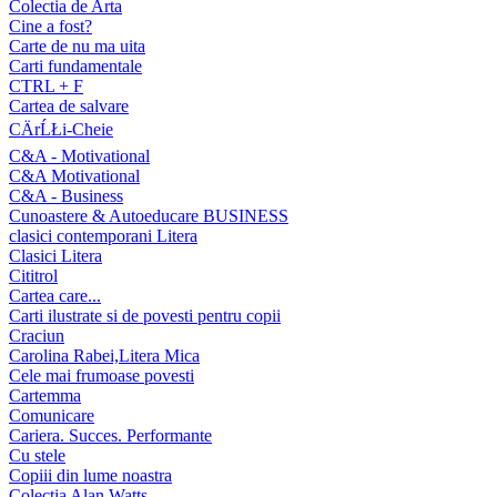
Colectia de Arta
Cine a fost?
Carte de nu ma uita
Carti fundamentale
CTRL + F
Cartea de salvare
CÄrĹŁi-Cheie
C&A - Motivational
C&A Motivational
C&A - Business
Cunoastere & Autoeducare BUSINESS
clasici contemporani Litera
Clasici Litera
Cititrol
Cartea care...
Carti ilustrate si de povesti pentru copii
Craciun
Carolina Rabei,Litera Mica
Cele mai frumoase povesti
Cartemma
Comunicare
Cariera. Succes. Performante
Cu stele
Copiii din lume noastra
Colectia Alan Watts