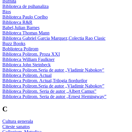
Bufnita
Biblioteca de psihanaliza
Bios
Biblioteca Paulo Coelho
Biblioteca R&R
Babel,Julian Barnes
Biblioteca Thomas Mann
Biblioteca Gabriel Garcia Marquez,Colectia Rao Clasic
Buzz Books
Boblioteca Polirom
Biblioteca Polirom. Proza XXI
Biblioteca William Faulkner
Biblioteca John Steinbeck
Biblioteca Polirom.Seria de autor „Vladimir Nabokov"
Biblioteca Polirom. Actual
Biblioteca Polirom. Actual,Trilogia fiordurilor
Biblioteca Polirom.Seria de autor „Vladimir Nabokov”
Biblioteca Polirom. Seria de autor „Albert Camus”
Biblioteca Polirom. Seria de autor „Ernest Hemingway”
C
Cultura generala
Citeste sanatos
Collegium. Metodica