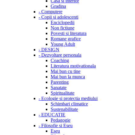
Casa si interior
Gradina
-
Computere
-
Copii si adolescenti
Enciclopedii
Non fictiune
Povesti si literatura
Romane grafice
Young Adult
-
DESIGN
-
Dezvoltare personala
Coaching
Literatura motivationala
Mai bun cu tine
Mai bun la munca
Parenting
Sanatate
Spiritualitate
-
Ecologie si protectia mediului
Schimbari climatice
Sustenabilitate
-
EDUCATIE
Pedagogie
-
Filosofie si Eseu
Eseu