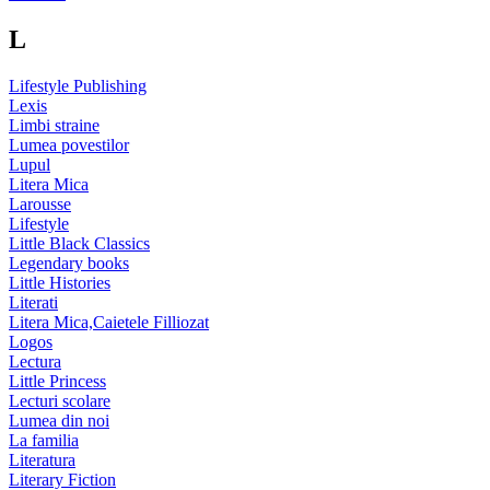
L
Lifestyle Publishing
Lexis
Limbi straine
Lumea povestilor
Lupul
Litera Mica
Larousse
Lifestyle
Little Black Classics
Legendary books
Little Histories
Literati
Litera Mica,Caietele Filliozat
Logos
Lectura
Little Princess
Lecturi scolare
Lumea din noi
La familia
Literatura
Literary Fiction