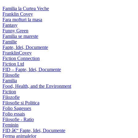
Familia la Curtea Veche
Franklin Covey
Fara mofturi la masa
Fantasy
Funny Green
Familia se mareste
Familie
Fapte, Idei, Documente
FranklinCovey
Fiction Connection
Fiction Ltd
FID – Fapte, Idei, Documente
Filosofie
Familia
Food, Health, and the Environment
Fiction
Filozofie
Filosofie si Politica
Folio Sagesses
Folio essais
Filosofie - Ratio
Feminin
FID â€“ Fapte, Idei, Documente
Ferma animalelor