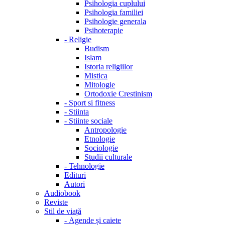
Psihologia cuplului
Psihologia familiei
Psihologie generala
Psihoterapie
-
Religie
Budism
Islam
Istoria religiilor
Mistica
Mitologie
Ortodoxie Crestinism
-
Sport si fitness
-
Stiinta
-
Stiinte sociale
Antropologie
Etnologie
Sociologie
Studii culturale
-
Tehnologie
Edituri
Autori
Audiobook
Reviste
Stil de viață
-
Agende și caiete