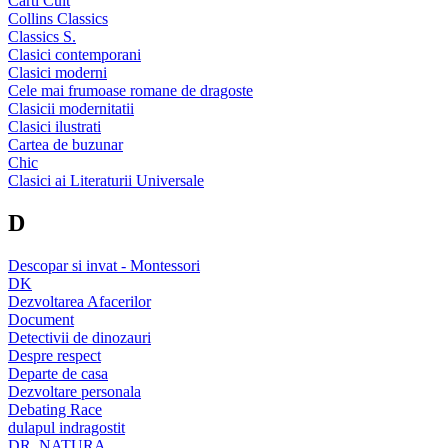
Carti Cult
Collins Classics
Classics S.
Clasici contemporani
Clasici moderni
Cele mai frumoase romane de dragoste
Clasicii modernitatii
Clasici ilustrati
Cartea de buzunar
Chic
Clasici ai Literaturii Universale
D
Descopar si invat - Montessori
DK
Dezvoltarea Afacerilor
Document
Detectivii de dinozauri
Despre respect
Departe de casa
Dezvoltare personala
Debating Race
dulapul indragostit
DR. NATURA