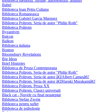
Biblioteca memoria. Jurnale, autobiografii, amintiri
Babel
Biblioteca Ioan Petru Culianu
Biblioteca Romaneasca
Biblioteca Gabriel Garcia Marquez
Biblioteca Polirom. Seria de autor "Philip Roth"
Biblioteca Polirom
Byzantivm
Balcon
Balkon
Biblioteca italiana
Bonton
Bloomsbury Revelations
Big Ideas
Brief Histories
Biblioteca de Proza Contemporana
Biblioteca Polirom. Seria de autor "Philip Roth"
Biblioteca Polirom. Seria de autor â€žAlbert Camusâ€ť
Biblioteca Polirom. Seria de autor â€žHaruki Murakamiâ€ť
Biblioteca Polirom. Proza XX
Biblioteca Polirom. Clasici universali
Black cat - Nuvele cu final neasteptat
Biblioteca Stefan Zweig
Biblioteca pentru suflet
Biblioteca de psihologie