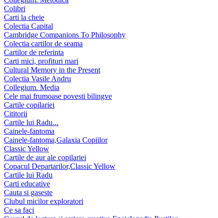
Colibri
Carti la cheie
Colectia Capital
Cambridge Companions To Philosophy
Colectia cartilor de seama
Cartilor de referinta
Carti mici, profituri mari
Cultural Memory in the Present
Colectia Vasile Andru
Collegium. Media
Cele mai frumoase povesti bilingve
Cartile copilariei
Cititorii
Cartile lui Radu...
Cainele-fantoma
Cainele-fantoma,Galaxia Copiilor
Classic Yellow
Cartile de aur ale copilariei
Copacul Departarilor,Classic Yellow
Cartile lui Radu
Carti educative
Cauta si gaseste
Clubul micilor exploratori
Ce sa faci