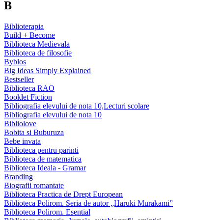
B
Biblioterapia
Build + Become
Biblioteca Medievala
Biblioteca de filosofie
Byblos
Big Ideas Simply Explained
Bestseller
Biblioteca RAO
Booklet Fiction
Bibliografia elevului de nota 10,Lecturi scolare
Bibliografia elevului de nota 10
Bibliolove
Bobita si Buburuza
Bebe invata
Biblioteca pentru parinti
Biblioteca de matematica
Biblioteca Ideala - Gramar
Branding
Biografii romantate
Biblioteca Practica de Drept European
Biblioteca Polirom. Seria de autor „Haruki Murakami”
Biblioteca Polirom. Esential