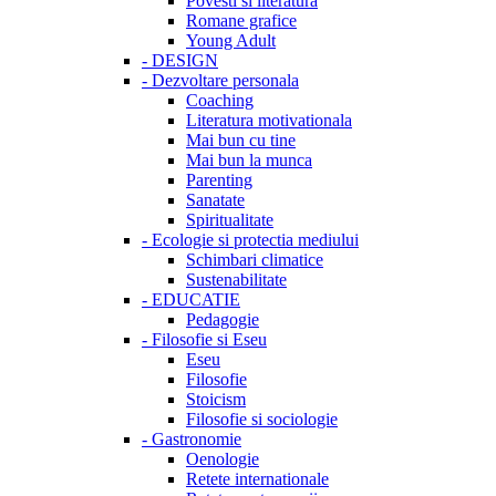
Povesti si literatura
Romane grafice
Young Adult
-
DESIGN
-
Dezvoltare personala
Coaching
Literatura motivationala
Mai bun cu tine
Mai bun la munca
Parenting
Sanatate
Spiritualitate
-
Ecologie si protectia mediului
Schimbari climatice
Sustenabilitate
-
EDUCATIE
Pedagogie
-
Filosofie si Eseu
Eseu
Filosofie
Stoicism
Filosofie si sociologie
-
Gastronomie
Oenologie
Retete internationale