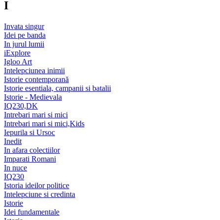
I
Invata singur
Idei pe banda
In jurul lumii
iExplore
Igloo Art
Intelepciunea inimii
Istorie contemporană
Istorie esentiala, campanii si batalii
Istorie - Medievala
IQ230,DK
Intrebari mari si mici
Intrebari mari si mici,Kids
Iepurila si Ursoc
Inedit
In afara colectiilor
Imparati Romani
In nuce
IQ230
Istoria ideilor politice
Intelepciune si credinta
Istorie
Idei fundamentale