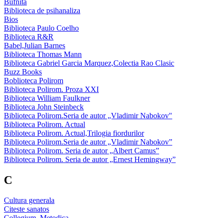
Bufnita
Biblioteca de psihanaliza
Bios
Biblioteca Paulo Coelho
Biblioteca R&R
Babel,Julian Barnes
Biblioteca Thomas Mann
Biblioteca Gabriel Garcia Marquez,Colectia Rao Clasic
Buzz Books
Boblioteca Polirom
Biblioteca Polirom. Proza XXI
Biblioteca William Faulkner
Biblioteca John Steinbeck
Biblioteca Polirom.Seria de autor „Vladimir Nabokov"
Biblioteca Polirom. Actual
Biblioteca Polirom. Actual,Trilogia fiordurilor
Biblioteca Polirom.Seria de autor „Vladimir Nabokov”
Biblioteca Polirom. Seria de autor „Albert Camus”
Biblioteca Polirom. Seria de autor „Ernest Hemingway”
C
Cultura generala
Citeste sanatos
Collegium. Metodica