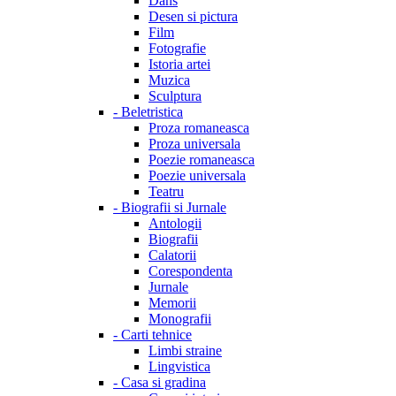
Dans
Desen si pictura
Film
Fotografie
Istoria artei
Muzica
Sculptura
-
Beletristica
Proza romaneasca
Proza universala
Poezie romaneasca
Poezie universala
Teatru
-
Biografii si Jurnale
Antologii
Biografii
Calatorii
Corespondenta
Jurnale
Memorii
Monografii
-
Carti tehnice
Limbi straine
Lingvistica
-
Casa si gradina