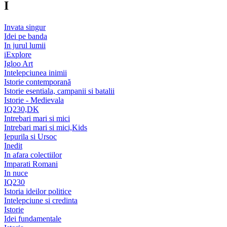
I
Invata singur
Idei pe banda
In jurul lumii
iExplore
Igloo Art
Intelepciunea inimii
Istorie contemporană
Istorie esentiala, campanii si batalii
Istorie - Medievala
IQ230,DK
Intrebari mari si mici
Intrebari mari si mici,Kids
Iepurila si Ursoc
Inedit
In afara colectiilor
Imparati Romani
In nuce
IQ230
Istoria ideilor politice
Intelepciune si credinta
Istorie
Idei fundamentale