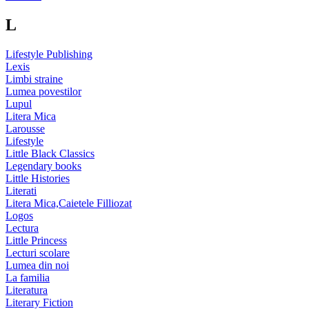
L
Lifestyle Publishing
Lexis
Limbi straine
Lumea povestilor
Lupul
Litera Mica
Larousse
Lifestyle
Little Black Classics
Legendary books
Little Histories
Literati
Litera Mica,Caietele Filliozat
Logos
Lectura
Little Princess
Lecturi scolare
Lumea din noi
La familia
Literatura
Literary Fiction