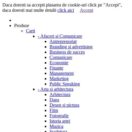
Daca doresti sa accepti plasarea de cookie-uri click pe "Accept",
daca doresti mai multe detalii
click aici
Accept
Produse
Carti
-
Afaceri si Comunicare
Antreprenoriat
Branding si advertising
Business de succes
Comunicare
Economie
Finante
Management
Marketing
Public Speaking
-
Arta si arhitectura
Arhitectura
Dans
Desen si pictura
Film
Fotografie
Istoria artei
Muzica
Sculptura