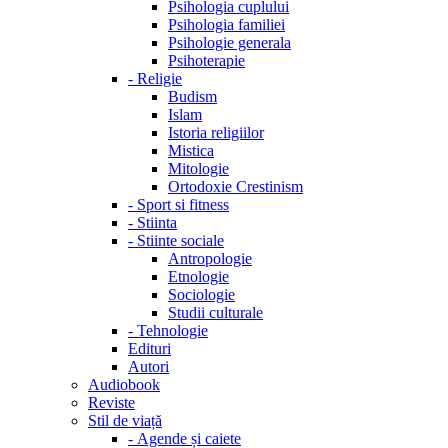
Psihologia cuplului
Psihologia familiei
Psihologie generala
Psihoterapie
-
Religie
Budism
Islam
Istoria religiilor
Mistica
Mitologie
Ortodoxie Crestinism
-
Sport si fitness
-
Stiinta
-
Stiinte sociale
Antropologie
Etnologie
Sociologie
Studii culturale
-
Tehnologie
Edituri
Autori
Audiobook
Reviste
Stil de viață
-
Agende și caiete