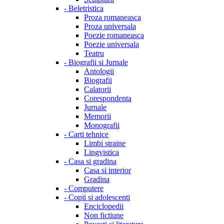
-
Beletristica
Proza romaneasca
Proza universala
Poezie romaneasca
Poezie universala
Teatru
-
Biografii si Jurnale
Antologii
Biografii
Calatorii
Corespondenta
Jurnale
Memorii
Monografii
-
Carti tehnice
Limbi straine
Lingvistica
-
Casa si gradina
Casa si interior
Gradina
-
Computere
-
Copii si adolescenti
Enciclopedii
Non fictiune