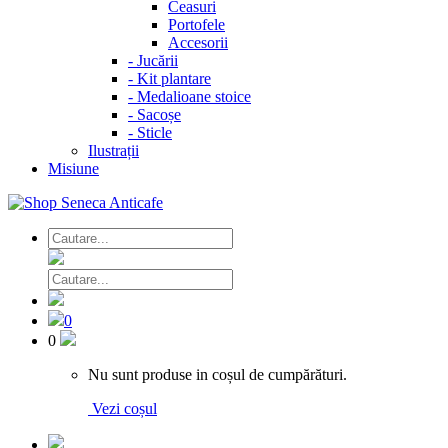
Ceasuri
Portofele
Accesorii
-
Jucării
-
Kit plantare
-
Medalioane stoice
-
Sacoșe
-
Sticle
Ilustrații
Misiune
0
0
Nu sunt produse in coșul de cumpărături.
Vezi coșul