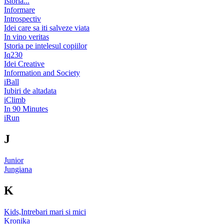
Istoria...
Informare
Introspectiv
Idei care sa iti salveze viata
In vino veritas
Istoria pe intelesul copiilor
Iq230
Idei Creative
Information and Society
iBall
Iubiri de altadata
iClimb
In 90 Minutes
iRun
J
Junior
Jungiana
K
Kids,Intrebari mari si mici
Kronika