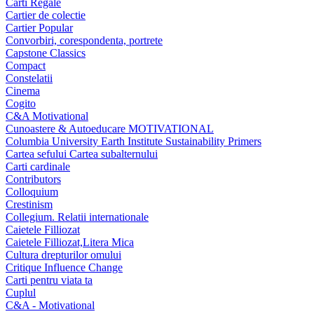
Carti Regale
Cartier de colectie
Cartier Popular
Convorbiri, corespondenta, portrete
Capstone Classics
Compact
Constelatii
Cinema
Cogito
C&A Motivational
Cunoastere & Autoeducare MOTIVATIONAL
Columbia University Earth Institute Sustainability Primers
Cartea sefului Cartea subalternului
Carti cardinale
Contributors
Colloquium
Crestinism
Collegium. Relatii internationale
Caietele Filliozat
Caietele Filliozat,Litera Mica
Cultura drepturilor omului
Critique Influence Change
Carti pentru viata ta
Cuplul
C&A - Motivational