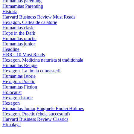
Humanitas parenting
Humamitas Parenting
Historia
Harvard Business Review Must Reads
Hexagon. Cartea de calatorie
Humanitas clasic
Hope in the Dark
Humanitas practic
Humanitas junior
Headline
HBR's 10 Must Reads
Hexagon. Medicina naturista si traditionala
Humanitas Religie
Hexagon. La limita cunoasterii
Humanitas Istorie
Hexagon. Practic
Humanitas Fiction
Holocaust
Hexagon.Istorie
Hexagon
Humanitas Junior,Enigmele Enolei Holmes
Hexagon. Practic (cheia succesului)
Harvard Business Review Classics
Himalaya