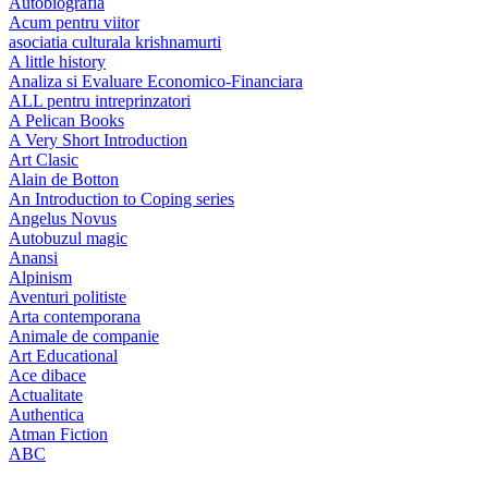
Autobiografia
Acum pentru viitor
asociatia culturala krishnamurti
A little history
Analiza si Evaluare Economico-Financiara
ALL pentru intreprinzatori
A Pelican Books
A Very Short Introduction
Art Clasic
Alain de Botton
An Introduction to Coping series
Angelus Novus
Autobuzul magic
Anansi
Alpinism
Aventuri politiste
Arta contemporana
Animale de companie
Art Educational
Ace dibace
Actualitate
Authentica
Atman Fiction
ABC