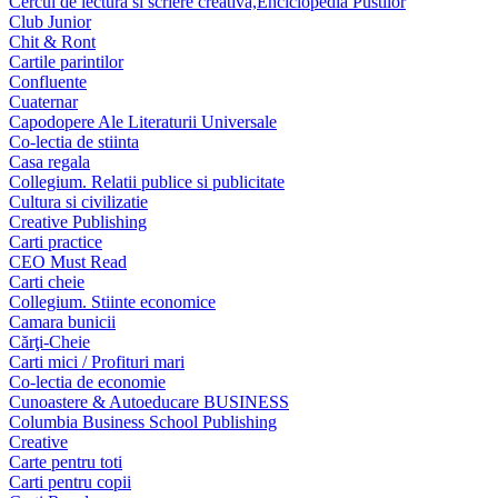
Cercul de lectura si scriere creativa,Enciclopedia Pustilor
Club Junior
Chit & Ront
Cartile parintilor
Confluente
Cuaternar
Capodopere Ale Literaturii Universale
Co-lectia de stiinta
Casa regala
Collegium. Relatii publice si publicitate
Cultura si civilizatie
Creative Publishing
Carti practice
CEO Must Read
Carti cheie
Collegium. Stiinte economice
Camara bunicii
Cărţi-Cheie
Carti mici / Profituri mari
Co-lectia de economie
Cunoastere & Autoeducare BUSINESS
Columbia Business School Publishing
Creative
Carte pentru toti
Carti pentru copii