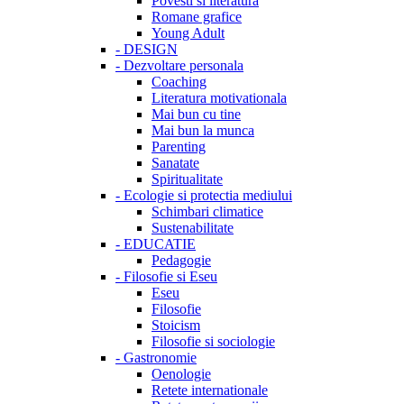
Povesti si literatura
Romane grafice
Young Adult
-
DESIGN
-
Dezvoltare personala
Coaching
Literatura motivationala
Mai bun cu tine
Mai bun la munca
Parenting
Sanatate
Spiritualitate
-
Ecologie si protectia mediului
Schimbari climatice
Sustenabilitate
-
EDUCATIE
Pedagogie
-
Filosofie si Eseu
Eseu
Filosofie
Stoicism
Filosofie si sociologie
-
Gastronomie
Oenologie
Retete internationale