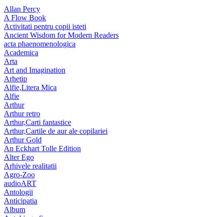
Allan Percy
A Flow Book
Activitati pentru copii isteti
Ancient Wisdom for Modern Readers
acta phaenomenologica
Academica
Arta
Art and Imagination
Arhetip
Alfie,Litera Mica
Alfie
Arthur
Arthur retro
Arthur,Carti fantastice
Arthur,Cartile de aur ale copilariei
Arthur Gold
An Eckhart Tolle Edition
Alter Ego
Arhivele realitatii
Agro-Zoo
audioART
Antologii
Anticipatia
Album