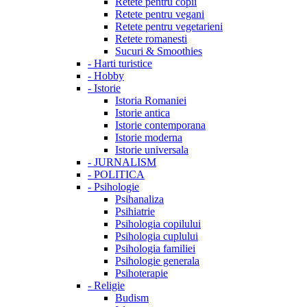
Retete pentru copii
Retete pentru vegani
Retete pentru vegetarieni
Retete romanesti
Sucuri & Smoothies
-
Harti turistice
-
Hobby
-
Istorie
Istoria Romaniei
Istorie antica
Istorie contemporana
Istorie moderna
Istorie universala
-
JURNALISM
-
POLITICA
-
Psihologie
Psihanaliza
Psihiatrie
Psihologia copilului
Psihologia cuplului
Psihologia familiei
Psihologie generala
Psihoterapie
-
Religie
Budism