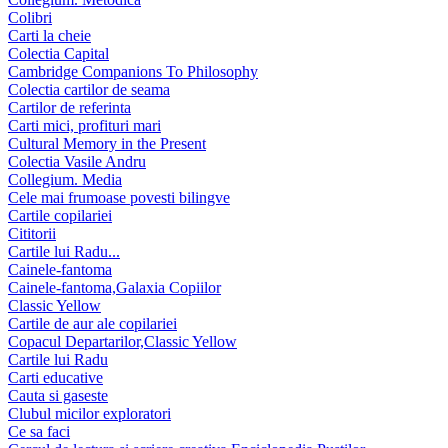
Colibri
Carti la cheie
Colectia Capital
Cambridge Companions To Philosophy
Colectia cartilor de seama
Cartilor de referinta
Carti mici, profituri mari
Cultural Memory in the Present
Colectia Vasile Andru
Collegium. Media
Cele mai frumoase povesti bilingve
Cartile copilariei
Cititorii
Cartile lui Radu...
Cainele-fantoma
Cainele-fantoma,Galaxia Copiilor
Classic Yellow
Cartile de aur ale copilariei
Copacul Departarilor,Classic Yellow
Cartile lui Radu
Carti educative
Cauta si gaseste
Clubul micilor exploratori
Ce sa faci