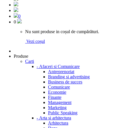
0
0
Nu sunt produse in coșul de cumpărături.
Vezi coșul
Produse
Carti
-
Afaceri si Comunicare
Antreprenoriat
Branding si advertising
Business de succes
Comunicare
Economie
Finante
Management
Marketing
Public Speaking
-
Arta si arhitectura
Arhitectura