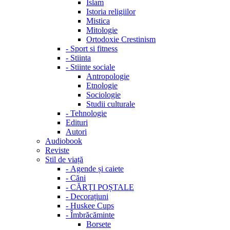
Islam
Istoria religiilor
Mistica
Mitologie
Ortodoxie Crestinism
-
Sport si fitness
-
Stiinta
-
Stiinte sociale
Antropologie
Etnologie
Sociologie
Studii culturale
-
Tehnologie
Edituri
Autori
Audiobook
Reviste
Stil de viață
-
Agende și caiete
-
Căni
-
CĂRȚI POȘTALE
-
Decorațiuni
-
Huskee Cups
-
Îmbrăcăminte
Borsete