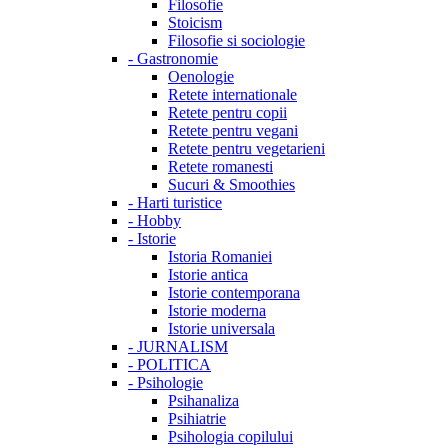
Filosofie
Stoicism
Filosofie si sociologie
-
Gastronomie
Oenologie
Retete internationale
Retete pentru copii
Retete pentru vegani
Retete pentru vegetarieni
Retete romanesti
Sucuri & Smoothies
-
Harti turistice
-
Hobby
-
Istorie
Istoria Romaniei
Istorie antica
Istorie contemporana
Istorie moderna
Istorie universala
-
JURNALISM
-
POLITICA
-
Psihologie
Psihanaliza
Psihiatrie
Psihologia copilului