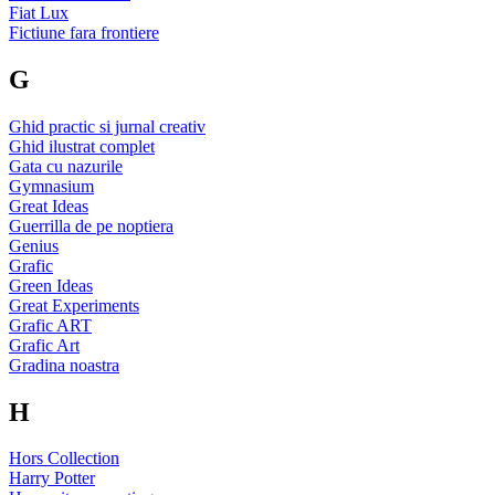
Fiat Lux
Fictiune fara frontiere
G
Ghid practic si jurnal creativ
Ghid ilustrat complet
Gata cu nazurile
Gymnasium
Great Ideas
Guerrilla de pe noptiera
Genius
Grafic
Green Ideas
Great Experiments
Grafic ART
Grafic Art
Gradina noastra
H
Hors Collection
Harry Potter