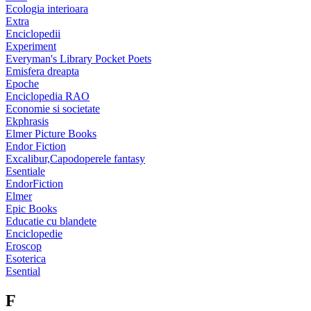
Ecologia interioara
Extra
Enciclopedii
Experiment
Everyman's Library Pocket Poets
Emisfera dreapta
Epoche
Enciclopedia RAO
Economie si societate
Ekphrasis
Elmer Picture Books
Endor Fiction
Excalibur,Capodoperele fantasy
Esentiale
EndorFiction
Elmer
Epic Books
Educatie cu blandete
Enciclopedie
Eroscop
Esoterica
Esential
F