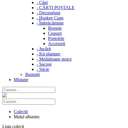
-
Căni
-
CĂRȚI POȘTALE
-
Decorațiuni
-
Huskee Cups
-
Îmbrăcăminte
Borsete
Ceasuri
Portofele
Accesorii
-
Jucării
-
Kit plantare
-
Medalioane stoice
-
Sacoșe
-
Sticle
Ilustrații
Misiune
Colectii
Malul albastru
Lista colecti