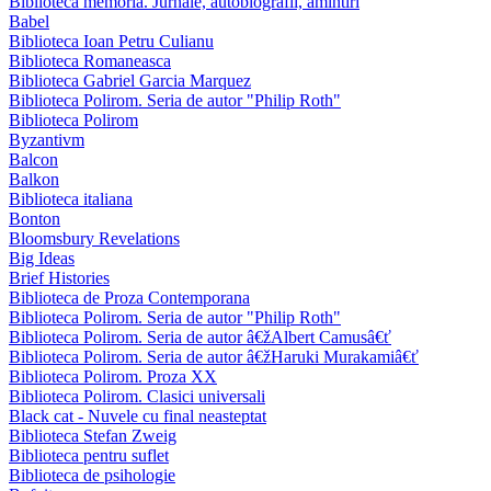
Biblioteca memoria. Jurnale, autobiografii, amintiri
Babel
Biblioteca Ioan Petru Culianu
Biblioteca Romaneasca
Biblioteca Gabriel Garcia Marquez
Biblioteca Polirom. Seria de autor "Philip Roth"
Biblioteca Polirom
Byzantivm
Balcon
Balkon
Biblioteca italiana
Bonton
Bloomsbury Revelations
Big Ideas
Brief Histories
Biblioteca de Proza Contemporana
Biblioteca Polirom. Seria de autor "Philip Roth"
Biblioteca Polirom. Seria de autor â€žAlbert Camusâ€ť
Biblioteca Polirom. Seria de autor â€žHaruki Murakamiâ€ť
Biblioteca Polirom. Proza XX
Biblioteca Polirom. Clasici universali
Black cat - Nuvele cu final neasteptat
Biblioteca Stefan Zweig
Biblioteca pentru suflet
Biblioteca de psihologie