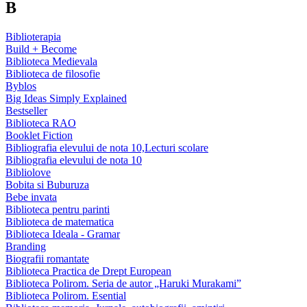
B
Biblioterapia
Build + Become
Biblioteca Medievala
Biblioteca de filosofie
Byblos
Big Ideas Simply Explained
Bestseller
Biblioteca RAO
Booklet Fiction
Bibliografia elevului de nota 10,Lecturi scolare
Bibliografia elevului de nota 10
Bibliolove
Bobita si Buburuza
Bebe invata
Biblioteca pentru parinti
Biblioteca de matematica
Biblioteca Ideala - Gramar
Branding
Biografii romantate
Biblioteca Practica de Drept European
Biblioteca Polirom. Seria de autor „Haruki Murakami”
Biblioteca Polirom. Esential