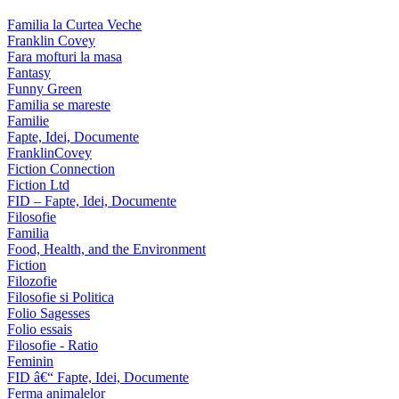
Familia la Curtea Veche
Franklin Covey
Fara mofturi la masa
Fantasy
Funny Green
Familia se mareste
Familie
Fapte, Idei, Documente
FranklinCovey
Fiction Connection
Fiction Ltd
FID – Fapte, Idei, Documente
Filosofie
Familia
Food, Health, and the Environment
Fiction
Filozofie
Filosofie si Politica
Folio Sagesses
Folio essais
Filosofie - Ratio
Feminin
FID â€“ Fapte, Idei, Documente
Ferma animalelor