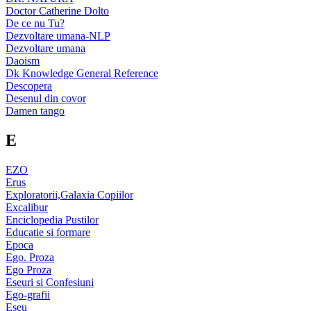
Doctor Catherine Dolto
De ce nu Tu?
Dezvoltare umana-NLP
Dezvoltare umana
Daoism
Dk Knowledge General Reference
Descopera
Desenul din covor
Damen tango
E
EZO
Erus
Exploratorii,Galaxia Copiilor
Excalibur
Enciclopedia Pustilor
Educatie si formare
Epoca
Ego. Proza
Ego Proza
Eseuri si Confesiuni
Ego-grafii
Eseu