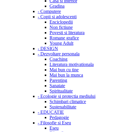
Casa si interior
Gradina
-
Computere
-
Copii si adolescenti
Enciclopedii
Non fictiune
Povesti si literatura
Romane grafice
Young Adult
-
DESIGN
-
Dezvoltare personala
Coaching
Literatura motivationala
Mai bun cu tine
Mai bun la munca
Parenting
Sanatate
Spiritualitate
-
Ecologie si protectia mediului
Schimbari climatice
Sustenabilitate
-
EDUCATIE
Pedagogie
-
Filosofie si Eseu
Eseu