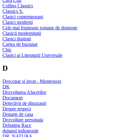
Carti Cult
Collins Classics
Classics S.
Clasici contemporani
Clasici moderni
Cele mai frumoase romane de dragoste
Clasicii modernitatii
Clasici ilustrati
Cartea de buzunar
Chic
Clasici ai Literaturii Universale
D
Descopar si invat - Montessori
DK
Dezvoltarea Afacerilor
Document
Detectivii de dinozauri
Despre respect
Departe de casa
Dezvoltare personala
Debating Race
dulapul indragostit
DR. NATURA