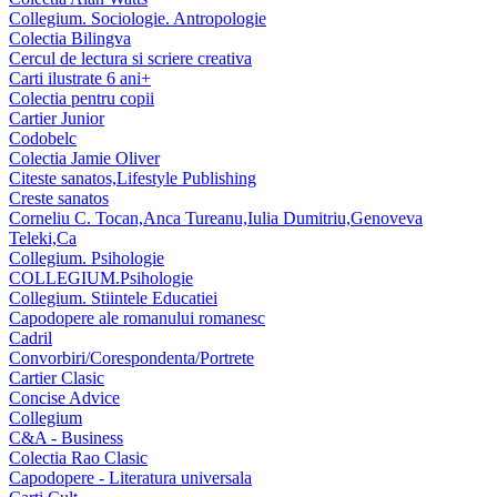
Collegium. Sociologie. Antropologie
Colectia Bilingva
Cercul de lectura si scriere creativa
Carti ilustrate 6 ani+
Colectia pentru copii
Cartier Junior
Codobelc
Colectia Jamie Oliver
Citeste sanatos,Lifestyle Publishing
Creste sanatos
Corneliu C. Tocan,Anca Tureanu,Iulia Dumitriu,Genoveva
Teleki,Ca
Collegium. Psihologie
COLLEGIUM.Psihologie
Collegium. Stiintele Educatiei
Capodopere ale romanului romanesc
Cadril
Convorbiri/Corespondenta/Portrete
Cartier Clasic
Concise Advice
Collegium
C&A - Business
Colectia Rao Clasic
Capodopere - Literatura universala