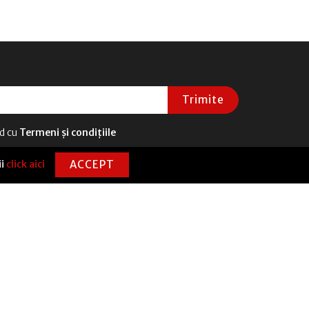
Trimite
rd cu
Termeni și condițiile
ii
click aici
ACCEPT
CONTACT
0720 331 100
contact@senecanticafe.ro
Str. Ion Mincu Nr. 1, Sector 1, București