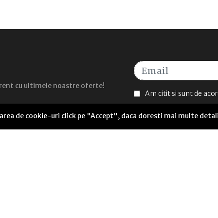
curent cu ultimele noastre oferte!
Am citit si sunt de aco
sarea de cookie-uri click pe "Accept", daca doresti mai multe detal
UTILE
Seneca Anticafe Coworking
ANPC Soluționarea alternativă a litigiilor
Termeni și condiții
Politică de livrare
Politică cookies