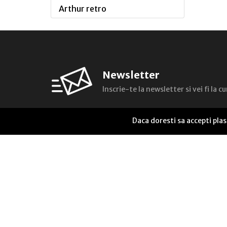
Arthur retro
Arthur,Carti fantastice
Arthur,Cartile de aur ale
copilariei
Newsletter
Arthur Gold
Inscrie-te la newsletter si vei fi la 
An Eckhart Tolle Edition
Alter Ego
Daca doresti sa accepti pla
Arhivele realitatii
Agro-Zoo
audioART
Antologii
Anticipatia