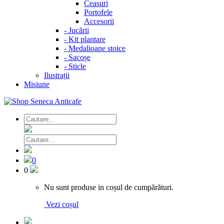
Ceasuri
Portofele
Accesorii
-
Jucării
-
Kit plantare
-
Medalioane stoice
-
Sacoșe
-
Sticle
Ilustrații
Misiune
0
0
Nu sunt produse in coșul de cumpărături.
Vezi coșul