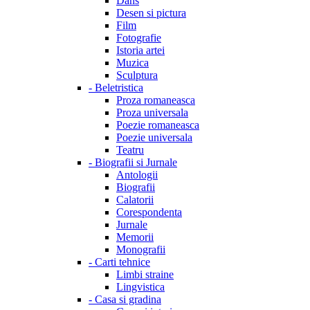
Dans
Desen si pictura
Film
Fotografie
Istoria artei
Muzica
Sculptura
-
Beletristica
Proza romaneasca
Proza universala
Poezie romaneasca
Poezie universala
Teatru
-
Biografii si Jurnale
Antologii
Biografii
Calatorii
Corespondenta
Jurnale
Memorii
Monografii
-
Carti tehnice
Limbi straine
Lingvistica
-
Casa si gradina