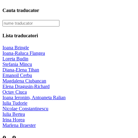
Cauta traducator
Lista traducatori
Ioana Bringle
Ioana-Raluca Flangea
Loreta Budin
Stefania Mincu
Diana-Elena Tihan
Emanoil Cerbu
Magdalena Ciubancan
Elena Dragusin-Richard
Octav Ciuca
Ioana Ieronim, Antoaneta Ralian
Iulia Tudorie
Nicolae Constantinescu
Iulia Bertea
Irina Horea
Marlena Braester