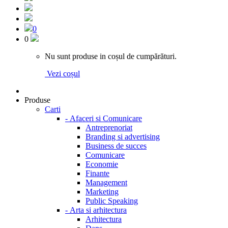
0
0
Nu sunt produse in coșul de cumpărături.
Vezi coșul
Produse
Carti
-
Afaceri si Comunicare
Antreprenoriat
Branding si advertising
Business de succes
Comunicare
Economie
Finante
Management
Marketing
Public Speaking
-
Arta si arhitectura
Arhitectura