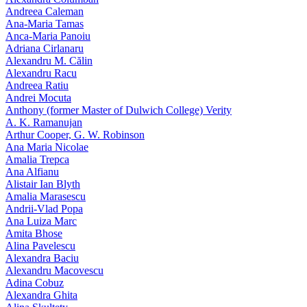
Andreea Caleman
Ana-Maria Tamas
Anca-Maria Panoiu
Adriana Cirlanaru
Alexandru M. Călin
Alexandru Racu
Andreea Ratiu
Andrei Mocuta
Anthony (former Master of Dulwich College) Verity
A. K. Ramanujan
Arthur Cooper, G. W. Robinson
Ana Maria Nicolae
Amalia Trepca
Ana Alfianu
Alistair Ian Blyth
Amalia Marasescu
Andrii-Vlad Popa
Ana Luiza Marc
Amita Bhose
Alina Pavelescu
Alexandra Baciu
Alexandru Macovescu
Adina Cobuz
Alexandra Ghita