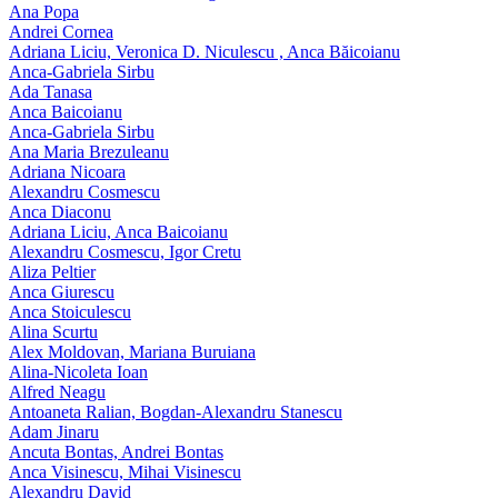
Ana Popa
Andrei Cornea
Adriana Liciu, Veronica D. Niculescu , Anca Băicoianu
Anca‑Gabriela Sirbu
Ada Tanasa
Anca Baicoianu
Anca-Gabriela Sirbu
Ana Maria Brezuleanu
Adriana Nicoara
Alexandru Cosmescu
Anca Diaconu
Adriana Liciu, Anca Baicoianu
Alexandru Cosmescu, Igor Cretu
Aliza Peltier
Anca Giurescu
Anca Stoiculescu
Alina Scurtu
Alex Moldovan, Mariana Buruiana
Alina-Nicoleta Ioan
Alfred Neagu
Antoaneta Ralian, Bogdan-Alexandru Stanescu
Adam Jinaru
Ancuta Bontas, Andrei Bontas
Anca Visinescu, Mihai Visinescu
Alexandru David