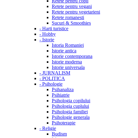
Retete pentru copii
Retete pentru vegani
Retete pentru vegetarieni
Retete romanesti
Sucuri & Smoothies
-
Harti turistice
-
Hobby
-
Istorie
Istoria Romaniei
Istorie antica
Istorie contemporana
Istorie moderna
Istorie universala
-
JURNALISM
-
POLITICA
-
Psihologie
Psihanaliza
Psihiatrie
Psihologia copilului
Psihologia cuplului
Psihologia familiei
Psihologie generala
Psihoterapie
-
Religie
Budism