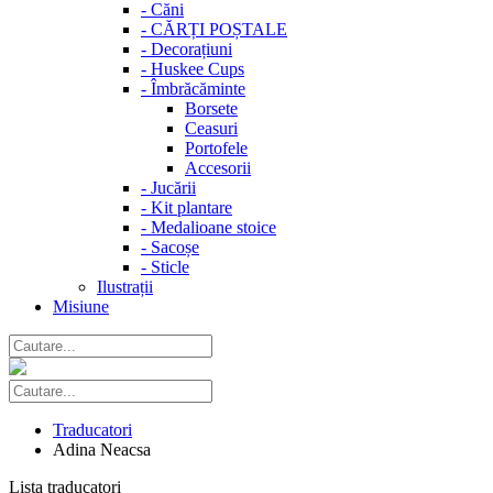
-
Căni
-
CĂRȚI POȘTALE
-
Decorațiuni
-
Huskee Cups
-
Îmbrăcăminte
Borsete
Ceasuri
Portofele
Accesorii
-
Jucării
-
Kit plantare
-
Medalioane stoice
-
Sacoșe
-
Sticle
Ilustrații
Misiune
Traducatori
Adina Neacsa
Lista traducatori