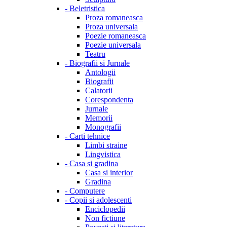
-
Beletristica
Proza romaneasca
Proza universala
Poezie romaneasca
Poezie universala
Teatru
-
Biografii si Jurnale
Antologii
Biografii
Calatorii
Corespondenta
Jurnale
Memorii
Monografii
-
Carti tehnice
Limbi straine
Lingvistica
-
Casa si gradina
Casa si interior
Gradina
-
Computere
-
Copii si adolescenti
Enciclopedii
Non fictiune