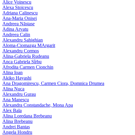
Alice Voinescu
Alexa Stoicescu
Adriana Calinescu
Ana-Maria Onisei
Andreea Năstase
Adina Arvatu
Andreea Calin
Alexandru Sahighian
Aloma-Ciomazga MArgarit
Alexandru Cormos
Alina-Gabriela Rudeanu
Anca Gabriela Sîrbu
Afrodita Carmen Cionchin
Alina Ioan
Akiko Hayashi
Ana Dragomirescu, Carmen Ciora, Domnica Drumea
Alina Nuca
Alexandru Gurau
Ana Manescu
Alexandra Constandache, Mona Apa
Alex Bala
Alina Loredana Brebeanu
Alina Brebeanu
Andrei Bantas
Angela Hondru