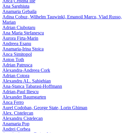
Anca Cristina Ilie
Ana Sarghiuta
Anamaria Gebaila
Adina Cobuz, Wilhelm Tauwinkl, Emanoil Marcu, Vlad Russo,
Marian
Adrian Ciubotaru
Ana Maria Stefanescu
Aurora Firta-Marin
Andreea Esanu
Anamaria-Irina Stoica
Anca Simitopol
Anton Toth
Adrian Patrusca
Alexandra-Andreea Cork
Adrian Cotora
Alexandru AL. Sahighian
Ana-Stanca Tabarasi-Hoffmann
Adrian-Paul Iliescu
Alexander Baumgarten
Anca Ferro
Aurel Codoban, George State, Lorin Ghiman
Alex. Cistelecan
Alexandru Cistelecan
Anamaria Pop
Andrei Corbea