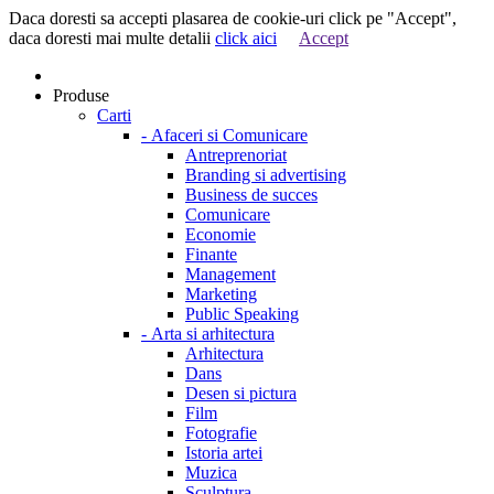
Daca doresti sa accepti plasarea de cookie-uri click pe "Accept",
daca doresti mai multe detalii
click aici
Accept
Produse
Carti
-
Afaceri si Comunicare
Antreprenoriat
Branding si advertising
Business de succes
Comunicare
Economie
Finante
Management
Marketing
Public Speaking
-
Arta si arhitectura
Arhitectura
Dans
Desen si pictura
Film
Fotografie
Istoria artei
Muzica
Sculptura