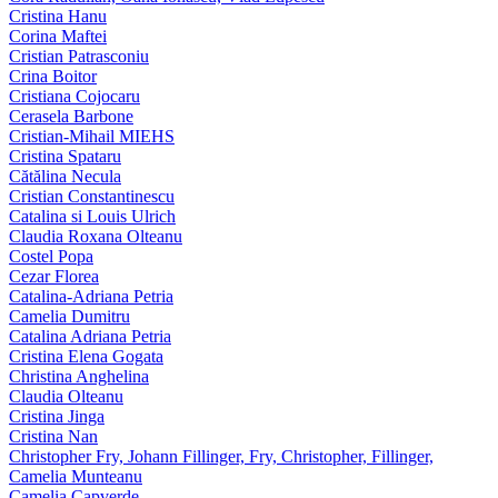
Cristina Hanu
Corina Maftei
Cristian Patrasconiu
Crina Boitor
Cristiana Cojocaru
Cerasela Barbone
Cristian-Mihail MIEHS
Cristina Spataru
Cătălina Necula
Cristian Constantinescu
Catalina si Louis Ulrich
Claudia Roxana Olteanu
Costel Popa
Cezar Florea
Catalina-Adriana Petria
Camelia Dumitru
Catalina Adriana Petria
Cristina Elena Gogata
Christina Anghelina
Claudia Olteanu
Cristina Jinga
Cristina Nan
Christopher Fry, Johann Fillinger, Fry, Christopher, Fillinger,
Camelia Munteanu
Camelia Capverde