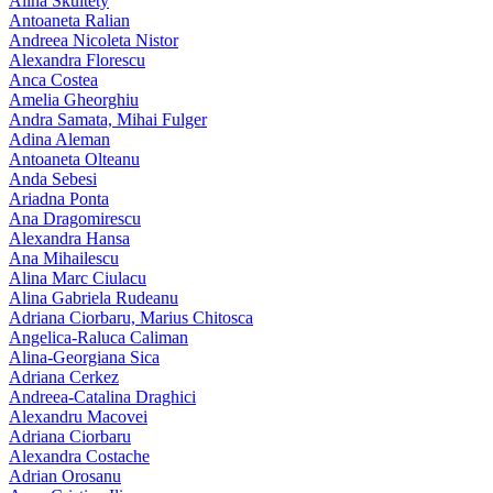
Alina Skultety
Antoaneta Ralian
Andreea Nicoleta Nistor
Alexandra Florescu
Anca Costea
Amelia Gheorghiu
Andra Samata, Mihai Fulger
Adina Aleman
Antoaneta Olteanu
Anda Sebesi
Ariadna Ponta
Ana Dragomirescu
Alexandra Hansa
Ana Mihailescu
Alina Marc Ciulacu
Alina Gabriela Rudeanu
Adriana Ciorbaru, Marius Chitosca
Angelica-Raluca Caliman
Alina-Georgiana Sica
Adriana Cerkez
Andreea-Catalina Draghici
Alexandru Macovei
Adriana Ciorbaru
Alexandra Costache
Adrian Orosanu