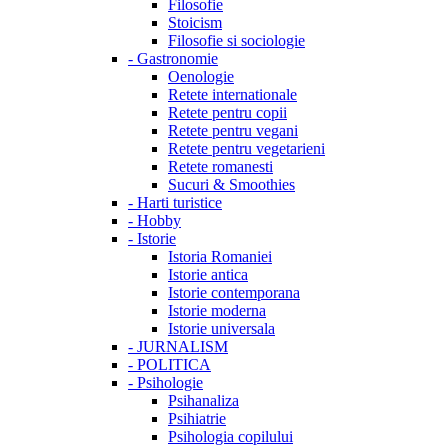
Filosofie
Stoicism
Filosofie si sociologie
-
Gastronomie
Oenologie
Retete internationale
Retete pentru copii
Retete pentru vegani
Retete pentru vegetarieni
Retete romanesti
Sucuri & Smoothies
-
Harti turistice
-
Hobby
-
Istorie
Istoria Romaniei
Istorie antica
Istorie contemporana
Istorie moderna
Istorie universala
-
JURNALISM
-
POLITICA
-
Psihologie
Psihanaliza
Psihiatrie
Psihologia copilului