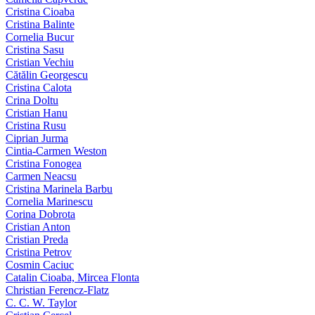
Cristina Cioaba
Cristina Balinte
Cornelia Bucur
Cristina Sasu
Cristian Vechiu
Cătălin Georgescu
Cristina Calota
Crina Doltu
Cristian Hanu
Cristina Rusu
Ciprian Jurma
Cintia-Carmen Weston
Cristina Fonogea
Carmen Neacsu
Cristina Marinela Barbu
Cornelia Marinescu
Corina Dobrota
Cristian Anton
Cristian Preda
Cristina Petrov
Cosmin Caciuc
Catalin Cioaba, Mircea Flonta
Christian Ferencz-Flatz
C. C. W. Taylor