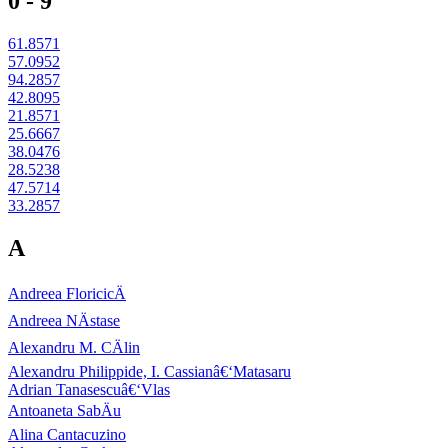
0 - 9
61.8571
57.0952
94.2857
42.8095
21.8571
25.6667
38.0476
28.5238
47.5714
33.2857
A
Andreea FloricicÄ
Andreea NÄstase
Alexandru M. CÄlin
Alexandru Philippide, I. Cassianâ€‘Matasaru
Adrian Tanasescuâ€‘Vlas
Antoaneta SabÄu
Alina Cantacuzino