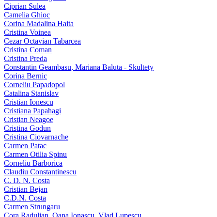
Ciprian Sulea
Camelia Ghioc
Corina Madalina Haita
Cristina Voinea
Cezar Octavian Tabarcea
Cristina Coman
Cristina Preda
Constantin Geambasu, Mariana Baluta - Skultety
Corina Bernic
Corneliu Papadopol
Catalina Stanislav
Cristian Ionescu
Cristiana Papahagi
Cristian Neagoe
Cristina Godun
Cristina Ciovarnache
Carmen Patac
Carmen Otilia Spinu
Corneliu Barborica
Claudiu Constantinescu
C. D. N. Costa
Cristian Bejan
C.D.N. Costa
Carmen Strungaru
Cora Radulian, Oana Ionascu, Vlad Lupescu