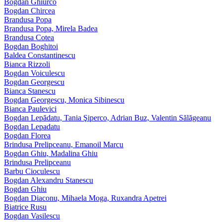
Bogdan Ghiurco
Bogdan Chircea
Brandusa Popa
Brandusa Popa, Mirela Badea
Brandusa Cotea
Bogdan Boghitoi
Baldea Constantinescu
Bianca Rizzoli
Bogdan Voiculescu
Bogdan Georgescu
Bianca Stanescu
Bogdan Georgescu, Monica Sibinescu
Bianca Paulevici
Bogdan Lepădatu, Tania Şiperco, Adrian Buz, Valentin Sălăgeanu
Bogdan Lepadatu
Bogdan Florea
Brindusa Prelipceanu, Emanoil Marcu
Bogdan Ghiu, Madalina Ghiu
Brindusa Prelipceanu
Barbu Cioculescu
Bogdan Alexandru Stanescu
Bogdan Ghiu
Bogdan Diaconu, Mihaela Moga, Ruxandra Apetrei
Biatrice Rusu
Bogdan Vasilescu