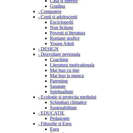
Casa si interior
Gradina
-
Computere
-
Copii si adolescenti
Enciclopedii
Non fictiune
Povesti si literatura
Romane grafice
Young Adult
-
DESIGN
-
Dezvoltare personala
Coaching
Literatura motivationala
Mai bun cu tine
Mai bun la munca
Parenting
Sanatate
Spiritualitate
-
Ecologie si protectia mediului
Schimbari climatice
Sustenabilitate
-
EDUCATIE
Pedagogie
-
Filosofie si Eseu
Eseu