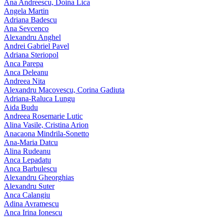
Ana Andreescu, Doina Lica
Angela Martin
Adriana Badescu
Ana Sevcenco
Alexandru Anghel
Andrei Gabriel Pavel
Adriana Steriopol
Anca Parepa
Anca Deleanu
Andreea Nita
Alexandru Macovescu, Corina Gadiuta
Adriana-Raluca Lungu
Aida Budu
Andreea Rosemarie Lutic
Alina Vasile, Cristina Arion
Anacaona Mindrila-Sonetto
Ana-Maria Datcu
Alina Rudeanu
Anca Lepadatu
Anca Barbulescu
Alexandru Gheorghias
Alexandru Suter
Anca Calangiu
Adina Avramescu
Anca Irina Ionescu