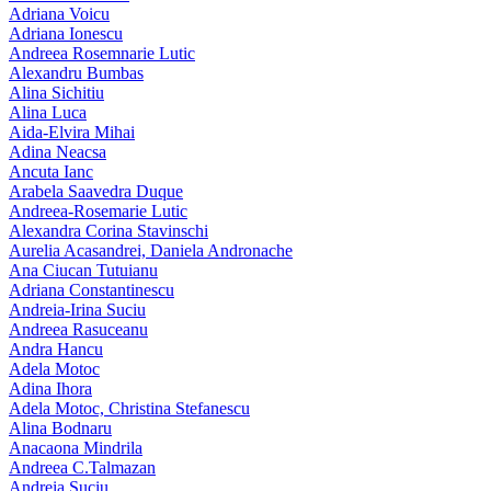
Adriana Voicu
Adriana Ionescu
Andreea Rosemnarie Lutic
Alexandru Bumbas
Alina Sichitiu
Alina Luca
Aida-Elvira Mihai
Adina Neacsa
Ancuta Ianc
Arabela Saavedra Duque
Andreea-Rosemarie Lutic
Alexandra Corina Stavinschi
Aurelia Acasandrei, Daniela Andronache
Ana Ciucan Tutuianu
Adriana Constantinescu
Andreia-Irina Suciu
Andreea Rasuceanu
Andra Hancu
Adela Motoc
Adina Ihora
Adela Motoc, Christina Stefanescu
Alina Bodnaru
Anacaona Mindrila
Andreea C.Talmazan
Andreia Suciu