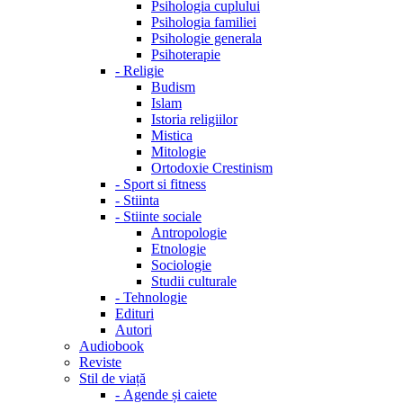
Psihologia cuplului
Psihologia familiei
Psihologie generala
Psihoterapie
-
Religie
Budism
Islam
Istoria religiilor
Mistica
Mitologie
Ortodoxie Crestinism
-
Sport si fitness
-
Stiinta
-
Stiinte sociale
Antropologie
Etnologie
Sociologie
Studii culturale
-
Tehnologie
Edituri
Autori
Audiobook
Reviste
Stil de viață
-
Agende și caiete