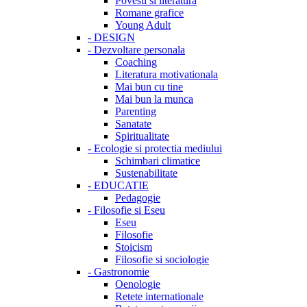
Povesti si literatura
Romane grafice
Young Adult
-
DESIGN
-
Dezvoltare personala
Coaching
Literatura motivationala
Mai bun cu tine
Mai bun la munca
Parenting
Sanatate
Spiritualitate
-
Ecologie si protectia mediului
Schimbari climatice
Sustenabilitate
-
EDUCATIE
Pedagogie
-
Filosofie si Eseu
Eseu
Filosofie
Stoicism
Filosofie si sociologie
-
Gastronomie
Oenologie
Retete internationale