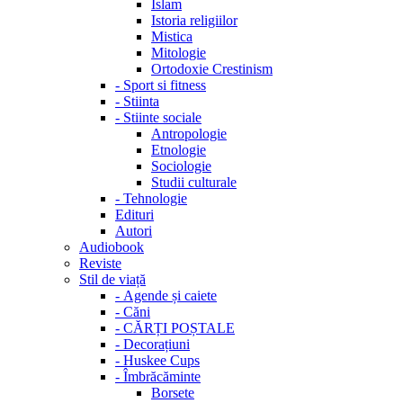
Islam
Istoria religiilor
Mistica
Mitologie
Ortodoxie Crestinism
-
Sport si fitness
-
Stiinta
-
Stiinte sociale
Antropologie
Etnologie
Sociologie
Studii culturale
-
Tehnologie
Edituri
Autori
Audiobook
Reviste
Stil de viață
-
Agende și caiete
-
Căni
-
CĂRȚI POȘTALE
-
Decorațiuni
-
Huskee Cups
-
Îmbrăcăminte
Borsete