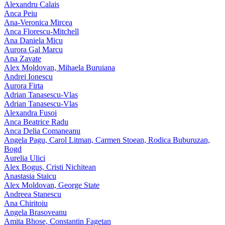
Alexandru Calais
Anca Peiu
Ana-Veronica Mircea
Anca Florescu-Mitchell
Ana Daniela Micu
Aurora Gal Marcu
Ana Zavate
Alex Moldovan, Mihaela Buruiana
Andrei Ionescu
Aurora Firta
Adrian Tanasescu‑Vlas
Adrian Tanasescu-Vlas
Alexandra Fusoi
Anca Beatrice Radu
Anca Delia Comaneanu
Angela Pagu, Carol Litman, Carmen Stoean, Rodica Buburuzan,
Bogd
Aurelia Ulici
Alex Bogus, Cristi Nichitean
Anastasia Staicu
Alex Moldovan, George State
Andreea Stanescu
Ana Chiritoiu
Angela Brasoveanu
Amita Bhose, Constantin Fagetan