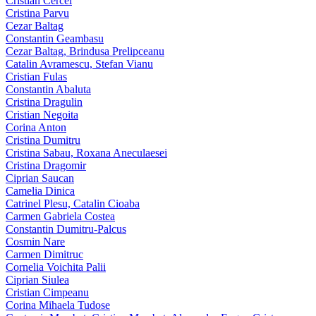
Cristian Cercel
Cristina Parvu
Cezar Baltag
Constantin Geambasu
Cezar Baltag, Brindusa Prelipceanu
Catalin Avramescu, Stefan Vianu
Cristian Fulas
Constantin Abaluta
Cristina Dragulin
Cristian Negoita
Corina Anton
Cristina Dumitru
Cristina Sabau, Roxana Aneculaesei
Cristina Dragomir
Ciprian Saucan
Camelia Dinica
Catrinel Plesu, Catalin Cioaba
Carmen Gabriela Costea
Constantin Dumitru-Palcus
Cosmin Nare
Carmen Dimitruc
Cornelia Voichita Palii
Ciprian Siulea
Cristian Cimpeanu
Corina Mihaela Tudose