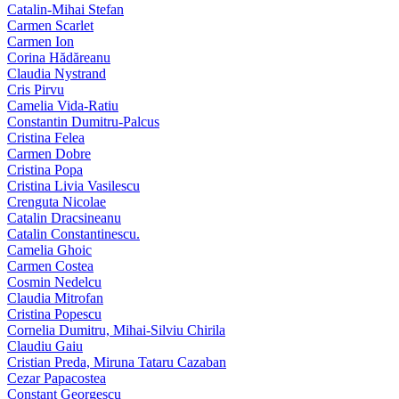
Catalin-Mihai Stefan
Carmen Scarlet
Carmen Ion
Corina Hădăreanu
Claudia Nystrand
Cris Pirvu
Camelia Vida-Ratiu
Constantin Dumitru‑Palcus
Cristina Felea
Carmen Dobre
Cristina Popa
Cristina Livia Vasilescu
Crenguta Nicolae
Catalin Dracsineanu
Catalin Constantinescu.
Camelia Ghoic
Carmen Costea
Cosmin Nedelcu
Claudia Mitrofan
Cristina Popescu
Cornelia Dumitru, Mihai‑Silviu Chirila
Claudiu Gaiu
Cristian Preda, Miruna Tataru Cazaban
Cezar Papacostea
Constant Georgescu