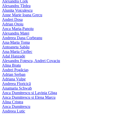
Alexandra Cork
Alexandru Țîrdea
Alunita Voiculescu
Anne Marie Ioana Grecu
Andrei Dosa
Adrian Otoiu
Anca Maria-Panoiu
Alexandru Matei
Andreea Dana Corbeanu
Ana-Maria Toma
Antoaneta Sabău
Ana-Maria Cioflec
Adal Hanzade
Alexandru Fotescu, Andrei Covaciu
Alina Bratu
Andrei Pogăciaș
Adrian Serban
Adriana Vulpe
Andreea Floricică
Anamaria Schwab
Anca Dumitrescu si Lavinia Gliga
Anca Dumitrescu si Elena Marcu
Alina Cristea
Anca Dumitrescu
Andreea Lutic