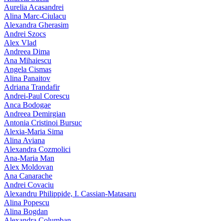
Aurelia Acasandrei
Alina Marc-Ciulacu
Alexandra Gherasim
Andrei Szocs
Alex Vlad
Andreea Dima
Ana Mihaiescu
Angela Cismas
Alina Panaitov
Adriana Trandafir
Andrei-Paul Corescu
Anca Bodogae
Andreea Demirgian
Antonia Cristinoi Bursuc
Alexia-Maria Sima
Alina Aviana
Alexandra Cozmolici
Ana-Maria Man
Alex Moldovan
Ana Canarache
Andrei Covaciu
Alexandru Philippide, I. Cassian‑Matasaru
Alina Popescu
Alina Bogdan
Alexandra Columban