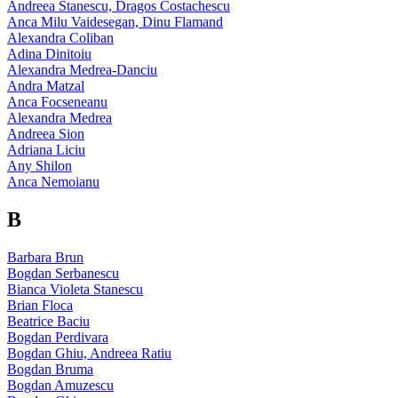
Andreea Stanescu, Dragos Costachescu
Anca Milu Vaidesegan, Dinu Flamand
Alexandra Coliban
Adina Dinitoiu
Alexandra Medrea-Danciu
Andra Matzal
Anca Focseneanu
Alexandra Medrea
Andreea Sion
Adriana Liciu
Any Shilon
Anca Nemoianu
B
Barbara Brun
Bogdan Serbanescu
Bianca Violeta Stanescu
Brian Floca
Beatrice Baciu
Bogdan Perdivara
Bogdan Ghiu, Andreea Ratiu
Bogdan Bruma
Bogdan Amuzescu