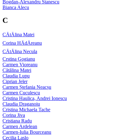
Bogdan-Alexandru Stanescu
Bianca Alecu
C
CÄtÄlina Matei
Corina HÄdÄreanu
CÄtÄlina Necula
Crstina Gogianu
Carmen Vioreanu
Cătălina Matei
Claudia Lupu
Ciprian Jeler
Carmen Ștefania Neacșu
Carmen Cuculescu
Cristina Haulica, Andrei Ionescu
Claudia Draganoiu
Cristina Michaela Tache
Corina Jiva
Cristiana Radu
Carmen Ardelean
Carmen-Iulia Bourceanu
Cecilia Laslo