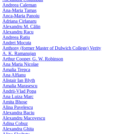
Andreea Caleman
Ana-Maria Tamas
Anca-Maria Panoiu
Adriana Cirlanaru
Alexandru M. Călin
Alexandru Racu
Andreea Ratiu
Andrei Mocuta
Anthony (former Master of Dulwich College) Verity
A. K. Ramanujan
Arthur Cooper, G. W. Robinson
Ana Maria Nicolae
Amalia Trepca
Ana Alfianu
Alistair Ian Blyth
Amalia Marasescu
Andrii-Vlad Popa
Ana Luiza Marc
Amita Bhose
Alina Pavelescu
Alexandra Baciu
Alexandru Macovescu
Adina Cobuz
Alexandra Ghita