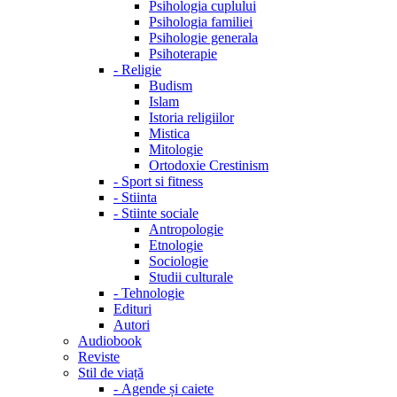
Psihologia cuplului
Psihologia familiei
Psihologie generala
Psihoterapie
-
Religie
Budism
Islam
Istoria religiilor
Mistica
Mitologie
Ortodoxie Crestinism
-
Sport si fitness
-
Stiinta
-
Stiinte sociale
Antropologie
Etnologie
Sociologie
Studii culturale
-
Tehnologie
Edituri
Autori
Audiobook
Reviste
Stil de viață
-
Agende și caiete