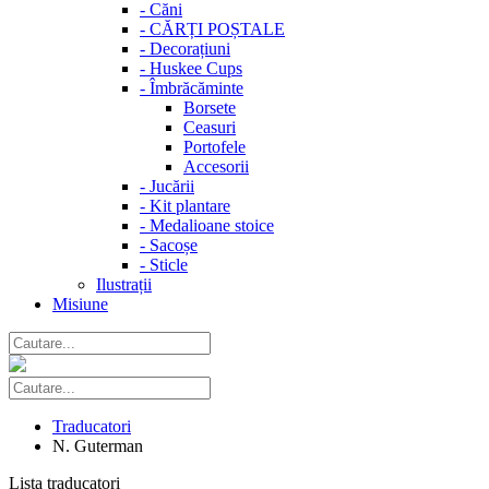
-
Căni
-
CĂRȚI POȘTALE
-
Decorațiuni
-
Huskee Cups
-
Îmbrăcăminte
Borsete
Ceasuri
Portofele
Accesorii
-
Jucării
-
Kit plantare
-
Medalioane stoice
-
Sacoșe
-
Sticle
Ilustrații
Misiune
Traducatori
N. Guterman
Lista traducatori