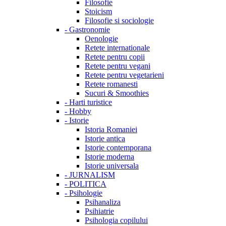
Filosofie
Stoicism
Filosofie si sociologie
-
Gastronomie
Oenologie
Retete internationale
Retete pentru copii
Retete pentru vegani
Retete pentru vegetarieni
Retete romanesti
Sucuri & Smoothies
-
Harti turistice
-
Hobby
-
Istorie
Istoria Romaniei
Istorie antica
Istorie contemporana
Istorie moderna
Istorie universala
-
JURNALISM
-
POLITICA
-
Psihologie
Psihanaliza
Psihiatrie
Psihologia copilului