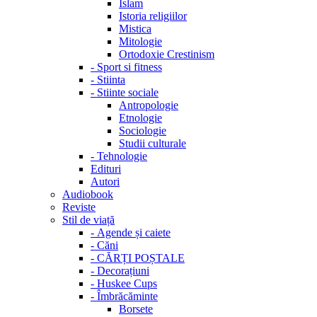
Islam
Istoria religiilor
Mistica
Mitologie
Ortodoxie Crestinism
-
Sport si fitness
-
Stiinta
-
Stiinte sociale
Antropologie
Etnologie
Sociologie
Studii culturale
-
Tehnologie
Edituri
Autori
Audiobook
Reviste
Stil de viață
-
Agende și caiete
-
Căni
-
CĂRȚI POȘTALE
-
Decorațiuni
-
Huskee Cups
-
Îmbrăcăminte
Borsete