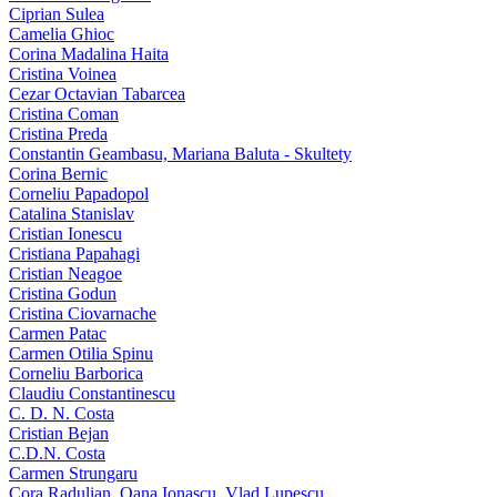
Ciprian Sulea
Camelia Ghioc
Corina Madalina Haita
Cristina Voinea
Cezar Octavian Tabarcea
Cristina Coman
Cristina Preda
Constantin Geambasu, Mariana Baluta - Skultety
Corina Bernic
Corneliu Papadopol
Catalina Stanislav
Cristian Ionescu
Cristiana Papahagi
Cristian Neagoe
Cristina Godun
Cristina Ciovarnache
Carmen Patac
Carmen Otilia Spinu
Corneliu Barborica
Claudiu Constantinescu
C. D. N. Costa
Cristian Bejan
C.D.N. Costa
Carmen Strungaru
Cora Radulian, Oana Ionascu, Vlad Lupescu