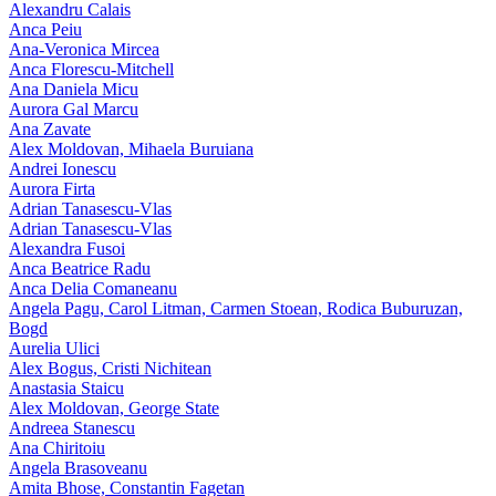
Alexandru Calais
Anca Peiu
Ana-Veronica Mircea
Anca Florescu-Mitchell
Ana Daniela Micu
Aurora Gal Marcu
Ana Zavate
Alex Moldovan, Mihaela Buruiana
Andrei Ionescu
Aurora Firta
Adrian Tanasescu‑Vlas
Adrian Tanasescu-Vlas
Alexandra Fusoi
Anca Beatrice Radu
Anca Delia Comaneanu
Angela Pagu, Carol Litman, Carmen Stoean, Rodica Buburuzan,
Bogd
Aurelia Ulici
Alex Bogus, Cristi Nichitean
Anastasia Staicu
Alex Moldovan, George State
Andreea Stanescu
Ana Chiritoiu
Angela Brasoveanu
Amita Bhose, Constantin Fagetan