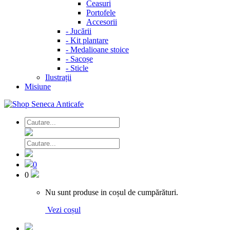
Ceasuri
Portofele
Accesorii
-
Jucării
-
Kit plantare
-
Medalioane stoice
-
Sacoșe
-
Sticle
Ilustrații
Misiune
0
0
Nu sunt produse in coșul de cumpărături.
Vezi coșul