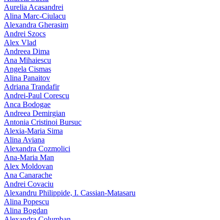
Aurelia Acasandrei
Alina Marc-Ciulacu
Alexandra Gherasim
Andrei Szocs
Alex Vlad
Andreea Dima
Ana Mihaiescu
Angela Cismas
Alina Panaitov
Adriana Trandafir
Andrei-Paul Corescu
Anca Bodogae
Andreea Demirgian
Antonia Cristinoi Bursuc
Alexia-Maria Sima
Alina Aviana
Alexandra Cozmolici
Ana-Maria Man
Alex Moldovan
Ana Canarache
Andrei Covaciu
Alexandru Philippide, I. Cassian‑Matasaru
Alina Popescu
Alina Bogdan
Alexandra Columban