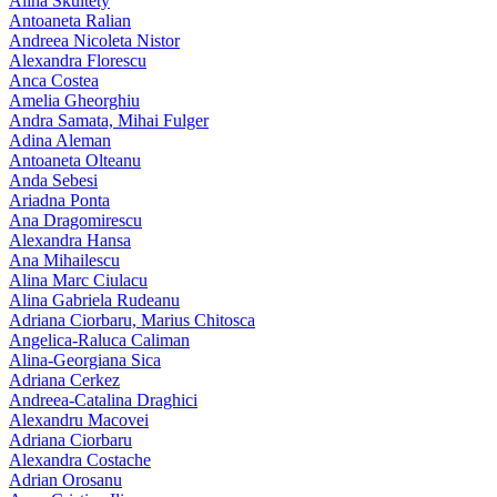
Alina Skultety
Antoaneta Ralian
Andreea Nicoleta Nistor
Alexandra Florescu
Anca Costea
Amelia Gheorghiu
Andra Samata, Mihai Fulger
Adina Aleman
Antoaneta Olteanu
Anda Sebesi
Ariadna Ponta
Ana Dragomirescu
Alexandra Hansa
Ana Mihailescu
Alina Marc Ciulacu
Alina Gabriela Rudeanu
Adriana Ciorbaru, Marius Chitosca
Angelica-Raluca Caliman
Alina-Georgiana Sica
Adriana Cerkez
Andreea-Catalina Draghici
Alexandru Macovei
Adriana Ciorbaru
Alexandra Costache
Adrian Orosanu