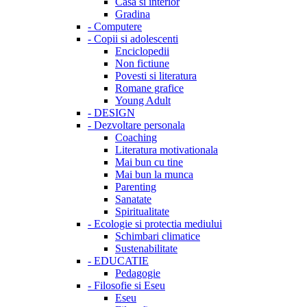
Casa si interior
Gradina
-
Computere
-
Copii si adolescenti
Enciclopedii
Non fictiune
Povesti si literatura
Romane grafice
Young Adult
-
DESIGN
-
Dezvoltare personala
Coaching
Literatura motivationala
Mai bun cu tine
Mai bun la munca
Parenting
Sanatate
Spiritualitate
-
Ecologie si protectia mediului
Schimbari climatice
Sustenabilitate
-
EDUCATIE
Pedagogie
-
Filosofie si Eseu
Eseu