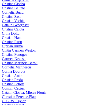
Cristina Cioaba
Cristina Balinte
Cornelia Bucur
Cristina Sasu
Cristian Vechiu
Cătălin Georgescu
Cristina Calota
Crina Doltu
Cristian Hanu
Cristina Rusu
Ciprian Jurma
Cintia-Carmen Weston
Cristina Fonogea
Carmen Neacsu
Cristina Marinela Barbu
Cornelia Marinescu
Corina Dobrota
Cristian Anton
Cristian Preda
Cristina Petrov
Cosmin Caciuc
Catalin Cioaba, Mircea Flonta
Christian Ferencz-Flatz
C. C. W. Taylor