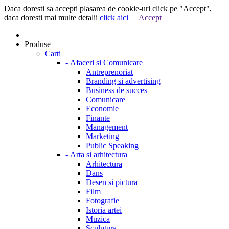
Daca doresti sa accepti plasarea de cookie-uri click pe "Accept",
daca doresti mai multe detalii
click aici
Accept
Produse
Carti
-
Afaceri si Comunicare
Antreprenoriat
Branding si advertising
Business de succes
Comunicare
Economie
Finante
Management
Marketing
Public Speaking
-
Arta si arhitectura
Arhitectura
Dans
Desen si pictura
Film
Fotografie
Istoria artei
Muzica
Sculptura