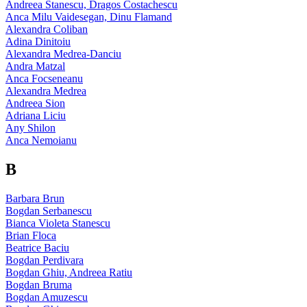
Andreea Stanescu, Dragos Costachescu
Anca Milu Vaidesegan, Dinu Flamand
Alexandra Coliban
Adina Dinitoiu
Alexandra Medrea-Danciu
Andra Matzal
Anca Focseneanu
Alexandra Medrea
Andreea Sion
Adriana Liciu
Any Shilon
Anca Nemoianu
B
Barbara Brun
Bogdan Serbanescu
Bianca Violeta Stanescu
Brian Floca
Beatrice Baciu
Bogdan Perdivara
Bogdan Ghiu, Andreea Ratiu
Bogdan Bruma
Bogdan Amuzescu