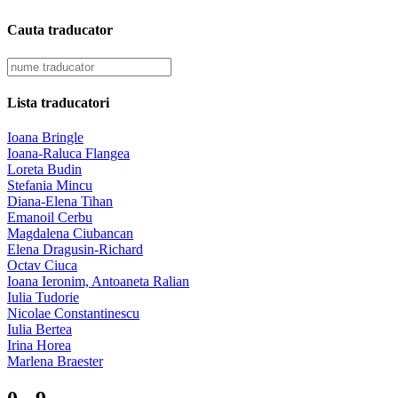
Cauta traducator
Lista traducatori
Ioana Bringle
Ioana-Raluca Flangea
Loreta Budin
Stefania Mincu
Diana-Elena Tihan
Emanoil Cerbu
Magdalena Ciubancan
Elena Dragusin-Richard
Octav Ciuca
Ioana Ieronim, Antoaneta Ralian
Iulia Tudorie
Nicolae Constantinescu
Iulia Bertea
Irina Horea
Marlena Braester