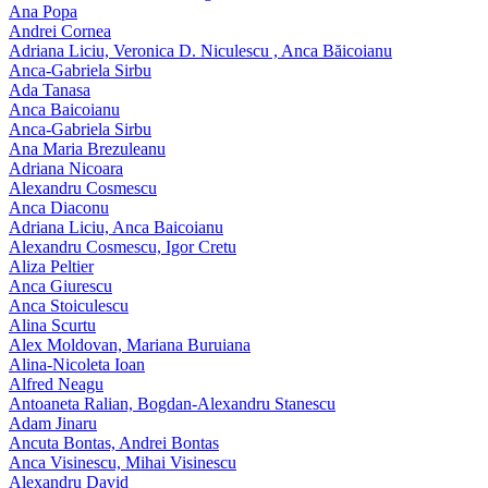
Ana Popa
Andrei Cornea
Adriana Liciu, Veronica D. Niculescu , Anca Băicoianu
Anca‑Gabriela Sirbu
Ada Tanasa
Anca Baicoianu
Anca-Gabriela Sirbu
Ana Maria Brezuleanu
Adriana Nicoara
Alexandru Cosmescu
Anca Diaconu
Adriana Liciu, Anca Baicoianu
Alexandru Cosmescu, Igor Cretu
Aliza Peltier
Anca Giurescu
Anca Stoiculescu
Alina Scurtu
Alex Moldovan, Mariana Buruiana
Alina-Nicoleta Ioan
Alfred Neagu
Antoaneta Ralian, Bogdan-Alexandru Stanescu
Adam Jinaru
Ancuta Bontas, Andrei Bontas
Anca Visinescu, Mihai Visinescu
Alexandru David