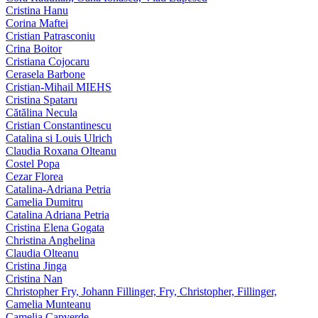
Cristina Hanu
Corina Maftei
Cristian Patrasconiu
Crina Boitor
Cristiana Cojocaru
Cerasela Barbone
Cristian-Mihail MIEHS
Cristina Spataru
Cătălina Necula
Cristian Constantinescu
Catalina si Louis Ulrich
Claudia Roxana Olteanu
Costel Popa
Cezar Florea
Catalina-Adriana Petria
Camelia Dumitru
Catalina Adriana Petria
Cristina Elena Gogata
Christina Anghelina
Claudia Olteanu
Cristina Jinga
Cristina Nan
Christopher Fry, Johann Fillinger, Fry, Christopher, Fillinger,
Camelia Munteanu
Camelia Capverde