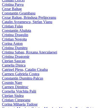
Cristian Cercel
Cristina Parvu
Cezar Baltag
Constantin Geambasu
Cezar Baltag, Brindusa Prelipceanu
Catalin Avramescu, Stefan Vianu
Cristian Fulas
Constantin Abaluta
Cristina Dragulin
Cristian Negoita
Corina Anton
Cristina Dumitru
Cristina Sabau, Roxana Aneculaesei
Cristina Dragomir
Ciprian Saucan
Camelia Dinica
Catrinel Plesu, Catalin Cioaba
Carmen Gabriela Costea
Constantin Dumitru-Palcus
Cosmin Nare
Carmen Dimitruc
Cornelia Voichita Palii
Ciprian Siulea
Cristian Cimpeanu
Corina Mihaela Tudose