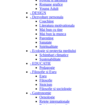
Povesti si literatura
Romane grafice
Young Adult
-
DESIGN
-
Dezvoltare personala
Coaching
Literatura motivationala
Mai bun cu tine
Mai bun la munca
Parenting
Sanatate
Spiritualitate
-
Ecologie si protectia mediului
Schimbari climatice
Sustenabilitate
-
EDUCATIE
Pedagogie
-
Filosofie si Eseu
Eseu
Filosofie
Stoicism
Filosofie si sociologie
-
Gastronomie
Oenologie
Retete internationale