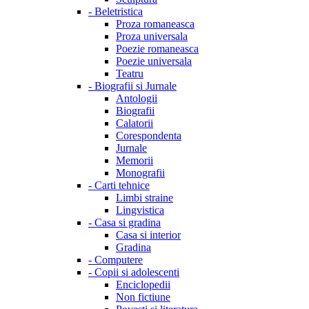
-
Beletristica
Proza romaneasca
Proza universala
Poezie romaneasca
Poezie universala
Teatru
-
Biografii si Jurnale
Antologii
Biografii
Calatorii
Corespondenta
Jurnale
Memorii
Monografii
-
Carti tehnice
Limbi straine
Lingvistica
-
Casa si gradina
Casa si interior
Gradina
-
Computere
-
Copii si adolescenti
Enciclopedii
Non fictiune