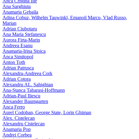
Anca Cristina Ilie
Ana Sarghiuta
Anamaria Gebaila
Adina Cobuz, Wilhelm Tauwinkl, Emanoil Marcu, Vlad Russo,
Marian
Adrian Ciubotaru
Ana Maria Stefanescu
Aurora Firta-Marin
Andreea Esanu
Anamaria-Irina Stoica
Anca Simitopol
Anton Toth
Adrian Patrusca
Alexandra-Andreea Cork
Adrian Cotora
Alexandru AL. Sahighian
Ana-Stanca Tabarasi-Hoffmann
Adrian-Paul Iliescu
Alexander Baumgarten
Anca Ferro
Aurel Codoban, George State, Lorin Ghiman
Alex. Cistelecan
Alexandru Cistelecan
Anamaria Pop
Andrei Corbea