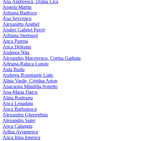
Ana Andreescu, Doina Lica
Angela Martin
Adriana Badescu
Ana Sevcenco
Alexandru Anghel
Andrei Gabriel Pavel
Adriana Steriopol
Anca Parepa
Anca Deleanu
Andreea Nita
Alexandru Macovescu, Corina Gadiuta
Adriana-Raluca Lungu
Aida Budu
Andreea Rosemarie Lutic
Alina Vasile, Cristina Arion
Anacaona Mindrila-Sonetto
Ana-Maria Datcu
Alina Rudeanu
Anca Lepadatu
Anca Barbulescu
Alexandru Gheorghias
Alexandru Suter
Anca Calangiu
Adina Avramescu
Anca Irina Ionescu