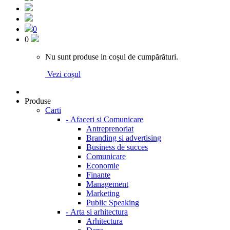
0
0
Nu sunt produse in coșul de cumpărături.
Vezi coșul
Produse
Carti
-
Afaceri si Comunicare
Antreprenoriat
Branding si advertising
Business de succes
Comunicare
Economie
Finante
Management
Marketing
Public Speaking
-
Arta si arhitectura
Arhitectura