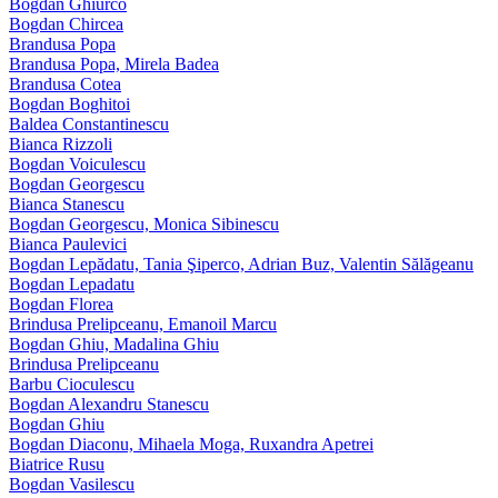
Bogdan Ghiurco
Bogdan Chircea
Brandusa Popa
Brandusa Popa, Mirela Badea
Brandusa Cotea
Bogdan Boghitoi
Baldea Constantinescu
Bianca Rizzoli
Bogdan Voiculescu
Bogdan Georgescu
Bianca Stanescu
Bogdan Georgescu, Monica Sibinescu
Bianca Paulevici
Bogdan Lepădatu, Tania Şiperco, Adrian Buz, Valentin Sălăgeanu
Bogdan Lepadatu
Bogdan Florea
Brindusa Prelipceanu, Emanoil Marcu
Bogdan Ghiu, Madalina Ghiu
Brindusa Prelipceanu
Barbu Cioculescu
Bogdan Alexandru Stanescu
Bogdan Ghiu
Bogdan Diaconu, Mihaela Moga, Ruxandra Apetrei
Biatrice Rusu
Bogdan Vasilescu