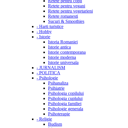
Retete pentru copii
Retete pentru vegani
Retete pentru vegetarieni
Retete romanesti
Sucuri & Smoothies
-
Harti turistice
-
Hobby
-
Istorie
Istoria Romaniei
Istorie antica
Istorie contemporana
Istorie moderna
Istorie universala
-
JURNALISM
-
POLITICA
-
Psihologie
Psihanaliza
Psihiatrie
Psihologia copilului
Psihologia cuplului
Psihologia familiei
Psihologie generala
Psihoterapie
-
Religie
Budism