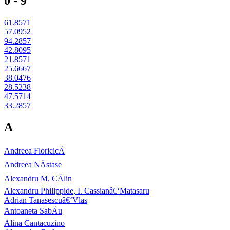
0 - 9
61.8571
57.0952
94.2857
42.8095
21.8571
25.6667
38.0476
28.5238
47.5714
33.2857
A
Andreea FloricicÄ
Andreea NÄstase
Alexandru M. CÄlin
Alexandru Philippide, I. Cassianâ€‘Matasaru
Adrian Tanasescuâ€‘Vlas
Antoaneta SabÄu
Alina Cantacuzino