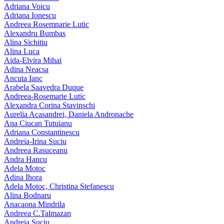
Adriana Voicu
Adriana Ionescu
Andreea Rosemnarie Lutic
Alexandru Bumbas
Alina Sichitiu
Alina Luca
Aida-Elvira Mihai
Adina Neacsa
Ancuta Ianc
Arabela Saavedra Duque
Andreea-Rosemarie Lutic
Alexandra Corina Stavinschi
Aurelia Acasandrei, Daniela Andronache
Ana Ciucan Tutuianu
Adriana Constantinescu
Andreia-Irina Suciu
Andreea Rasuceanu
Andra Hancu
Adela Motoc
Adina Ihora
Adela Motoc, Christina Stefanescu
Alina Bodnaru
Anacaona Mindrila
Andreea C.Talmazan
Andreia Suciu