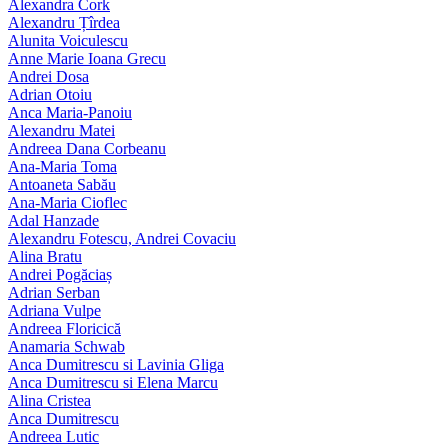
Alexandra Cork
Alexandru Țîrdea
Alunita Voiculescu
Anne Marie Ioana Grecu
Andrei Dosa
Adrian Otoiu
Anca Maria-Panoiu
Alexandru Matei
Andreea Dana Corbeanu
Ana-Maria Toma
Antoaneta Sabău
Ana-Maria Cioflec
Adal Hanzade
Alexandru Fotescu, Andrei Covaciu
Alina Bratu
Andrei Pogăciaș
Adrian Serban
Adriana Vulpe
Andreea Floricică
Anamaria Schwab
Anca Dumitrescu si Lavinia Gliga
Anca Dumitrescu si Elena Marcu
Alina Cristea
Anca Dumitrescu
Andreea Lutic