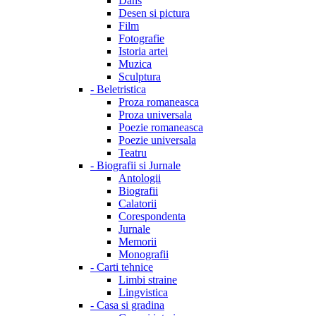
Dans
Desen si pictura
Film
Fotografie
Istoria artei
Muzica
Sculptura
-
Beletristica
Proza romaneasca
Proza universala
Poezie romaneasca
Poezie universala
Teatru
-
Biografii si Jurnale
Antologii
Biografii
Calatorii
Corespondenta
Jurnale
Memorii
Monografii
-
Carti tehnice
Limbi straine
Lingvistica
-
Casa si gradina