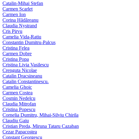
Catalin-Mihai Stefan
Carmen Scarlet
Carmen Ion
Corina Hădăreanu
Claudia Nystrand
Cris Pirvu
Camelia Vida-Ratiu
Constantin Dumitru‑Palcus
Cristina Felea
Carmen Dobre
Cristina Popa
Cristina Livia Vasilescu
Crenguta Nicolae
Catalin Dracsineanu
Catalin Constantinescu.
Camelia Ghoic
Carmen Costea
Cosmin Nedelcu
Claudia Mitrofan
Cristina Popescu
Cornelia Dumitru, Mihai‑Silviu Chirila
Claudiu Gaiu
Cristian Preda, Miruna Tataru Cazaban
Cezar Papacostea
Constant Georgescu