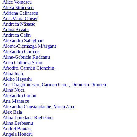
Alice Voinescu
Alexa Stoicescu
Adriana Calinescu
Ana-Maria Onisei
Andreea Năstase
Adina Arvatu
Andreea Calin
Alexandru Sahighian
Aloma-Ciomazga MArgarit
Alexandru Cormos
Alina-Gabriela Rudeanu
Anca Gabriela Sîrbu
Afrodita Carmen Cionchin
Alina Ioan
Akiko Hayashi
Ana Dragomirescu, Carmen Ciora, Domnica Drumea
Alina Nuca
Alexandru Gurau
Ana Manescu
Alexandra Constandache, Mona Apa
Alex Bala
Alina Loredana Brebeanu
Alina Brebeanu
Andrei Bantas
Angela Hondru