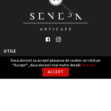
UTILE
Daca doresti sa accepti plasarea de cookie-uri click pe
"Accept", daca doresti mai multe detalii
click aici
Seneca Anticafe Coworking
ANPC Soluționarea alternativă a litigiilor
ACCEPT
Termeni și condiții
Politică de livrare
Politică cookies
GDPR
Returnări
Contact