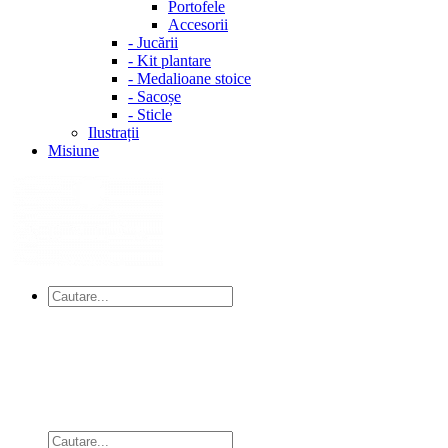
Portofele
Accesorii
-
Jucării
-
Kit plantare
-
Medalioane stoice
-
Sacoșe
-
Sticle
Ilustrații
Misiune