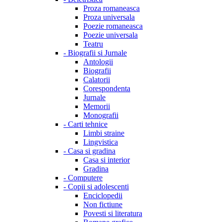
Proza romaneasca
Proza universala
Poezie romaneasca
Poezie universala
Teatru
-
Biografii si Jurnale
Antologii
Biografii
Calatorii
Corespondenta
Jurnale
Memorii
Monografii
-
Carti tehnice
Limbi straine
Lingvistica
-
Casa si gradina
Casa si interior
Gradina
-
Computere
-
Copii si adolescenti
Enciclopedii
Non fictiune
Povesti si literatura