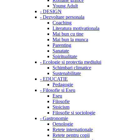
Romane grafice
Young Adult
-
DESIGN
-
Dezvoltare personala
Coaching
Literatura motivationala
Mai bun cu tine
Mai bun la munca
Parenting
Sanatate
Spiritualitate
-
Ecologie si protectia mediului
Schimbari climatice
Sustenabilitate
-
EDUCATIE
Pedagogie
-
Filosofie si Eseu
Eseu
Filosofie
Stoicism
Filosofie si sociologie
-
Gastronomie
Oenologie
Retete internationale
Retete pentru copii