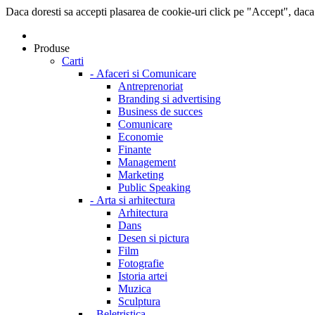
Daca doresti sa accepti plasarea de cookie-uri click pe "Accept", daca
Produse
Carti
-
Afaceri si Comunicare
Antreprenoriat
Branding si advertising
Business de succes
Comunicare
Economie
Finante
Management
Marketing
Public Speaking
-
Arta si arhitectura
Arhitectura
Dans
Desen si pictura
Film
Fotografie
Istoria artei
Muzica
Sculptura
-
Beletristica