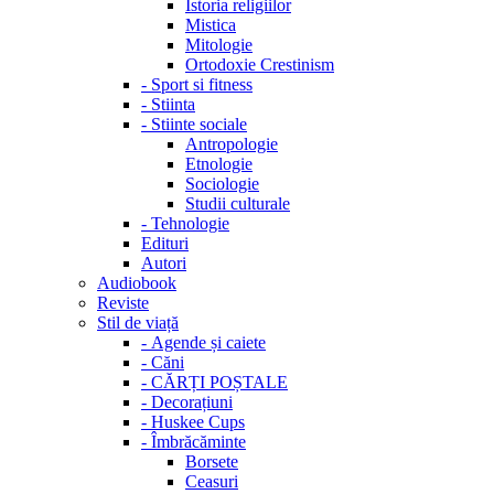
Istoria religiilor
Mistica
Mitologie
Ortodoxie Crestinism
-
Sport si fitness
-
Stiinta
-
Stiinte sociale
Antropologie
Etnologie
Sociologie
Studii culturale
-
Tehnologie
Edituri
Autori
Audiobook
Reviste
Stil de viață
-
Agende și caiete
-
Căni
-
CĂRȚI POȘTALE
-
Decorațiuni
-
Huskee Cups
-
Îmbrăcăminte
Borsete
Ceasuri