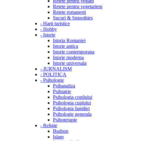
Retete pentru vegani
Retete pentru vegetarieni
Retete romanesti
Sucuri & Smoothies
-
Harti turistice
-
Hobby
-
Istorie
Istoria Romaniei
Istorie antica
Istorie contemporana
Istorie moderna
Istorie universala
-
JURNALISM
-
POLITICA
-
Psihologie
Psihanaliza
Psihiatrie
Psihologia copilului
Psihologia cuplului
Psihologia familiei
Psihologie generala
Psihoterapie
-
Religie
Budism
Islam