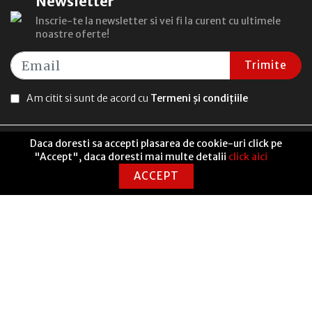
Newsletter
Inscrie-te la newsletter si vei fi la curent cu ultimele
noastre oferte!
Trimite
Am citit si sunt de acord cu
Termeni și condițiile
Daca doresti sa accepti plasarea de cookie-uri click pe
"Accept", daca doresti mai multe detalii
click aici
ACCEPT
UTILE
Seneca Anticafe Coworking
ANPC Soluționarea alternativă a litigiilor
Termeni și condiții
Politică de livrare