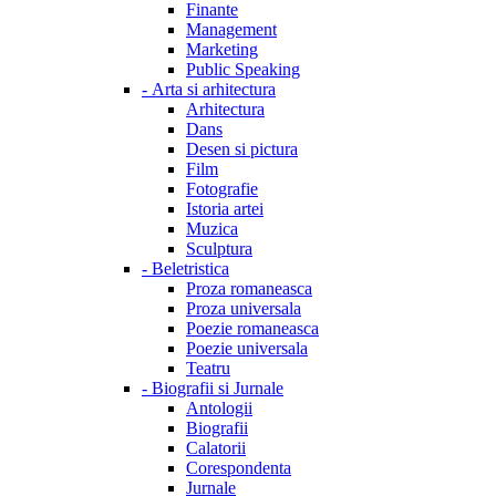
Finante
Management
Marketing
Public Speaking
-
Arta si arhitectura
Arhitectura
Dans
Desen si pictura
Film
Fotografie
Istoria artei
Muzica
Sculptura
-
Beletristica
Proza romaneasca
Proza universala
Poezie romaneasca
Poezie universala
Teatru
-
Biografii si Jurnale
Antologii
Biografii
Calatorii
Corespondenta
Jurnale