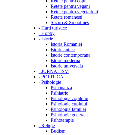
Retete pentru copii
Retete pentru vegani
Retete pentru vegetarieni
Retete romanesti
Sucuri & Smoothies
-
Harti turistice
-
Hobby
-
Istorie
Istoria Romaniei
Istorie antica
Istorie contemporana
Istorie moderna
Istorie universala
-
JURNALISM
-
POLITICA
-
Psihologie
Psihanaliza
Psihiatrie
Psihologia copilului
Psihologia cuplului
Psihologia familiei
Psihologie generala
Psihoterapie
-
Religie
Budism