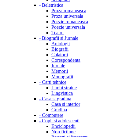
-
Beletristica
Proza romaneasca
Proza universala
Poezie romaneasca
Poezie universala
Teatru
-
Biografii si Jurnale
Antologii
Biografii
Calatorii
Corespondenta
Jurnale
Memorii
Monografii
-
Carti tehnice
Limbi straine
Lingvistica
-
Casa si gradina
Casa si interior
Gradina
-
Computere
-
Copii si adolescenti
Enciclopedii
Non fictiune