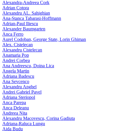
Alexandra-Andreea Cork
Adrian Cotora
Alexandru AL. Sahighian
Ana-Stanca Tabarasi-Hoffmann
Adrian-Paul Iliescu
Alexander Baumgarten
Anca Ferro
Aurel Codoban, George State, Lorin Ghiman
Alex. Cistelecan
Alexandru Cistelecan
Anamaria Pop
Andrei Corbea
Ana Andreescu, Doina Lica
Angela Martin
Adriana Badescu
Ana Sevcenco
Alexandru Anghel
Andrei Gabriel Pavel
Adriana Steriopol
Anca Parepa
Anca Deleanu
Andreea Nita
Alexandru Macovescu, Corina Gadiuta
Adriana-Raluca Lungu
Aida Budu