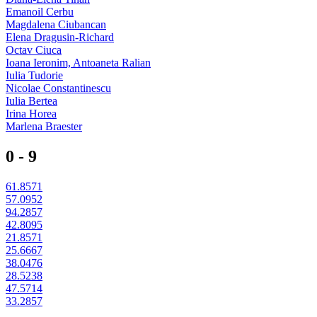
Emanoil Cerbu
Magdalena Ciubancan
Elena Dragusin-Richard
Octav Ciuca
Ioana Ieronim, Antoaneta Ralian
Iulia Tudorie
Nicolae Constantinescu
Iulia Bertea
Irina Horea
Marlena Braester
0 - 9
61.8571
57.0952
94.2857
42.8095
21.8571
25.6667
38.0476
28.5238
47.5714
33.2857