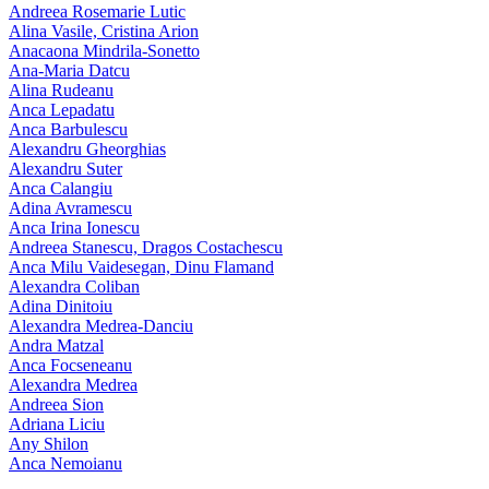
Andreea Rosemarie Lutic
Alina Vasile, Cristina Arion
Anacaona Mindrila-Sonetto
Ana-Maria Datcu
Alina Rudeanu
Anca Lepadatu
Anca Barbulescu
Alexandru Gheorghias
Alexandru Suter
Anca Calangiu
Adina Avramescu
Anca Irina Ionescu
Andreea Stanescu, Dragos Costachescu
Anca Milu Vaidesegan, Dinu Flamand
Alexandra Coliban
Adina Dinitoiu
Alexandra Medrea-Danciu
Andra Matzal
Anca Focseneanu
Alexandra Medrea
Andreea Sion
Adriana Liciu
Any Shilon
Anca Nemoianu