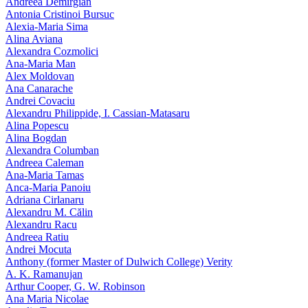
Andreea Demirgian
Antonia Cristinoi Bursuc
Alexia-Maria Sima
Alina Aviana
Alexandra Cozmolici
Ana-Maria Man
Alex Moldovan
Ana Canarache
Andrei Covaciu
Alexandru Philippide, I. Cassian‑Matasaru
Alina Popescu
Alina Bogdan
Alexandra Columban
Andreea Caleman
Ana-Maria Tamas
Anca-Maria Panoiu
Adriana Cirlanaru
Alexandru M. Călin
Alexandru Racu
Andreea Ratiu
Andrei Mocuta
Anthony (former Master of Dulwich College) Verity
A. K. Ramanujan
Arthur Cooper, G. W. Robinson
Ana Maria Nicolae