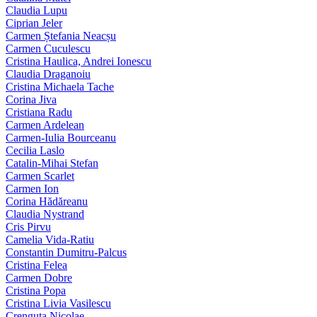
Claudia Lupu
Ciprian Jeler
Carmen Ștefania Neacșu
Carmen Cuculescu
Cristina Haulica, Andrei Ionescu
Claudia Draganoiu
Cristina Michaela Tache
Corina Jiva
Cristiana Radu
Carmen Ardelean
Carmen-Iulia Bourceanu
Cecilia Laslo
Catalin-Mihai Stefan
Carmen Scarlet
Carmen Ion
Corina Hădăreanu
Claudia Nystrand
Cris Pirvu
Camelia Vida-Ratiu
Constantin Dumitru‑Palcus
Cristina Felea
Carmen Dobre
Cristina Popa
Cristina Livia Vasilescu
Crenguta Nicolae