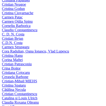
Cristiana Papahagi
Cristian Neagoe
Cristina Godun
Cristina Ciovarnache
Carmen Patac
Carmen Otilia Spinu
Corneliu Barborica
Claudiu Constantinescu
C. D. N. Costa
Cristian Bejan
C.D.N. Costa
Carmen Strungaru
Cora Radulian, Oana Ionascu, Vlad Lupescu
Cristina Hanu
Corina Maftei
Cristian Patrasconiu
Crina Boitor
Cristiana Cojocaru
Cerasela Barbone
Cristian-Mihail MIEHS
Cristina Spataru
Cătălina Necula
Cristian Constantinescu
Catalina si Louis Ulrich
Claudia Roxana Olteanu