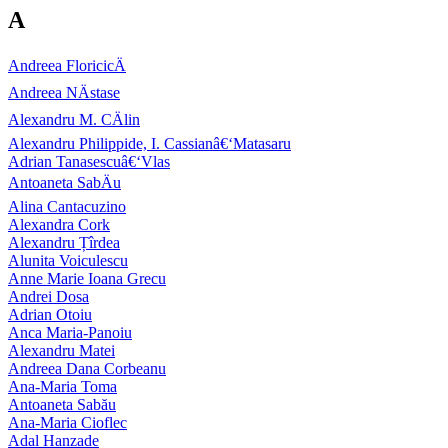
A
Andreea FloricicÄ
Andreea NÄstase
Alexandru M. CÄlin
Alexandru Philippide, I. Cassianâ€‘Matasaru
Adrian Tanasescuâ€‘Vlas
Antoaneta SabÄu
Alina Cantacuzino
Alexandra Cork
Alexandru Țîrdea
Alunita Voiculescu
Anne Marie Ioana Grecu
Andrei Dosa
Adrian Otoiu
Anca Maria-Panoiu
Alexandru Matei
Andreea Dana Corbeanu
Ana-Maria Toma
Antoaneta Sabău
Ana-Maria Cioflec
Adal Hanzade