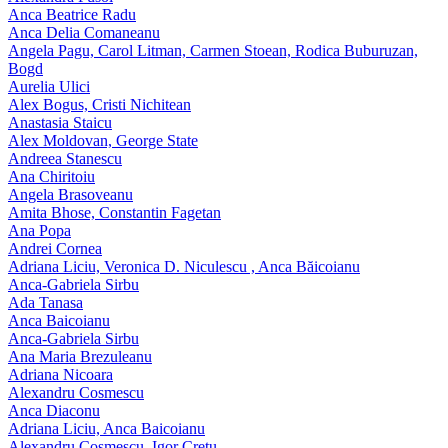
Anca Beatrice Radu
Anca Delia Comaneanu
Angela Pagu, Carol Litman, Carmen Stoean, Rodica Buburuzan,
Bogd
Aurelia Ulici
Alex Bogus, Cristi Nichitean
Anastasia Staicu
Alex Moldovan, George State
Andreea Stanescu
Ana Chiritoiu
Angela Brasoveanu
Amita Bhose, Constantin Fagetan
Ana Popa
Andrei Cornea
Adriana Liciu, Veronica D. Niculescu , Anca Băicoianu
Anca‑Gabriela Sirbu
Ada Tanasa
Anca Baicoianu
Anca-Gabriela Sirbu
Ana Maria Brezuleanu
Adriana Nicoara
Alexandru Cosmescu
Anca Diaconu
Adriana Liciu, Anca Baicoianu
Alexandru Cosmescu, Igor Cretu