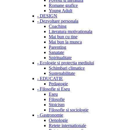
Povesti si literatura
Romane grafice
Young Adult
-
DESIGN
-
Dezvoltare personala
Coaching
Literatura motivationala
Mai bun cu tine
Mai bun la munca
Parenting
Sanatate
Spiritualitate
-
Ecologie si protectia mediului
Schimbari climatice
Sustenabilitate
-
EDUCATIE
Pedagogie
-
Filosofie si Eseu
Eseu
Filosofie
Stoicism
Filosofie si sociologie
-
Gastronomie
Oenologie
Retete internationale