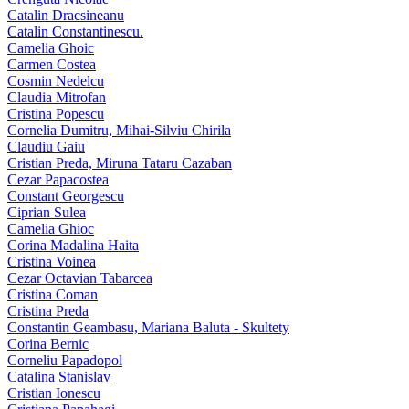
Catalin Dracsineanu
Catalin Constantinescu.
Camelia Ghoic
Carmen Costea
Cosmin Nedelcu
Claudia Mitrofan
Cristina Popescu
Cornelia Dumitru, Mihai‑Silviu Chirila
Claudiu Gaiu
Cristian Preda, Miruna Tataru Cazaban
Cezar Papacostea
Constant Georgescu
Ciprian Sulea
Camelia Ghioc
Corina Madalina Haita
Cristina Voinea
Cezar Octavian Tabarcea
Cristina Coman
Cristina Preda
Constantin Geambasu, Mariana Baluta - Skultety
Corina Bernic
Corneliu Papadopol
Catalina Stanislav
Cristian Ionescu