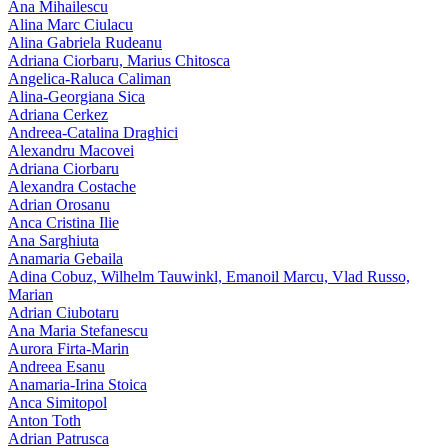
Ana Mihailescu
Alina Marc Ciulacu
Alina Gabriela Rudeanu
Adriana Ciorbaru, Marius Chitosca
Angelica-Raluca Caliman
Alina-Georgiana Sica
Adriana Cerkez
Andreea-Catalina Draghici
Alexandru Macovei
Adriana Ciorbaru
Alexandra Costache
Adrian Orosanu
Anca Cristina Ilie
Ana Sarghiuta
Anamaria Gebaila
Adina Cobuz, Wilhelm Tauwinkl, Emanoil Marcu, Vlad Russo,
Marian
Adrian Ciubotaru
Ana Maria Stefanescu
Aurora Firta-Marin
Andreea Esanu
Anamaria-Irina Stoica
Anca Simitopol
Anton Toth
Adrian Patrusca