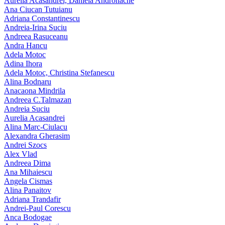
Aurelia Acasandrei, Daniela Andronache
Ana Ciucan Tutuianu
Adriana Constantinescu
Andreia-Irina Suciu
Andreea Rasuceanu
Andra Hancu
Adela Motoc
Adina Ihora
Adela Motoc, Christina Stefanescu
Alina Bodnaru
Anacaona Mindrila
Andreea C.Talmazan
Andreia Suciu
Aurelia Acasandrei
Alina Marc-Ciulacu
Alexandra Gherasim
Andrei Szocs
Alex Vlad
Andreea Dima
Ana Mihaiescu
Angela Cismas
Alina Panaitov
Adriana Trandafir
Andrei-Paul Corescu
Anca Bodogae