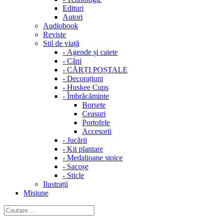
Edituri
Autori
Audiobook
Reviste
Stil de viață
-
Agende și caiete
-
Căni
-
CĂRȚI POȘTALE
-
Decorațiuni
-
Huskee Cups
-
Îmbrăcăminte
Borsete
Ceasuri
Portofele
Accesorii
-
Jucării
-
Kit plantare
-
Medalioane stoice
-
Sacoșe
-
Sticle
Ilustrații
Misiune