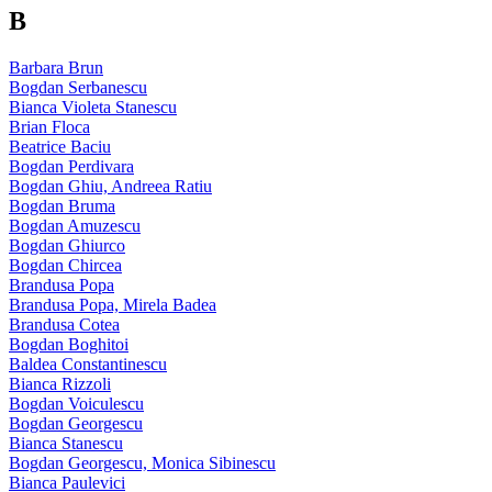
B
Barbara Brun
Bogdan Serbanescu
Bianca Violeta Stanescu
Brian Floca
Beatrice Baciu
Bogdan Perdivara
Bogdan Ghiu, Andreea Ratiu
Bogdan Bruma
Bogdan Amuzescu
Bogdan Ghiurco
Bogdan Chircea
Brandusa Popa
Brandusa Popa, Mirela Badea
Brandusa Cotea
Bogdan Boghitoi
Baldea Constantinescu
Bianca Rizzoli
Bogdan Voiculescu
Bogdan Georgescu
Bianca Stanescu
Bogdan Georgescu, Monica Sibinescu
Bianca Paulevici