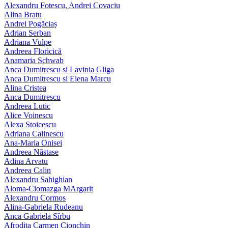
Alexandru Fotescu, Andrei Covaciu
Alina Bratu
Andrei Pogăciaș
Adrian Serban
Adriana Vulpe
Andreea Floricică
Anamaria Schwab
Anca Dumitrescu si Lavinia Gliga
Anca Dumitrescu si Elena Marcu
Alina Cristea
Anca Dumitrescu
Andreea Lutic
Alice Voinescu
Alexa Stoicescu
Adriana Calinescu
Ana-Maria Onisei
Andreea Năstase
Adina Arvatu
Andreea Calin
Alexandru Sahighian
Aloma-Ciomazga MArgarit
Alexandru Cormos
Alina-Gabriela Rudeanu
Anca Gabriela Sîrbu
Afrodita Carmen Cionchin