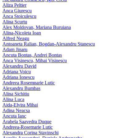
Aliza Peltier
Anca Giurescu
Anca Stoiculescu
Alina Scurtu
Alex Moldovan, Mariana Buruiana
Alina-Nicoleta Ioan
Alfred Neagu
Antoaneta Ralian, Bogdan-Alexandru Stanescu
Adam Jinaru
Ancuta Bontas, Andrei Bontas
Anca Visinescu, Mihai Visinescu
Alexandru David
Adriana Voicu
Adriana Ionescu
Andreea Rosemnarie Lutic
Alexandru Bumbas
Alina Sichitiu
Alina Luca
Aida-Elvira Mihai
Adina Neacsa
Ancuta Ianc
Arabela Saavedra Duque
Andreea-Rosemarie Lutic
Alexandra Corina Stavinschi