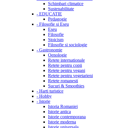
Schimbari climatice
Sustenabilitate
-
EDUCATIE
Pedagogie
-
Filosofie si Eseu
Eseu
Filosofie
Stoicism
Filosofie si sociologie
-
Gastronomie
Oenologie
Retete internationale
Retete pentru copii
Retete pentru vegani
Retete pentru vegetarieni
Retete romanesti
Sucuri & Smoothies
-
Harti turistice
-
Hobby
-
Istorie
Istoria Romaniei
Istorie antica
Istorie contemporana
Istorie moderna
Istorie universala