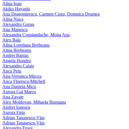
Alina Ioan
Akiko Hayashi
Ana Dragomirescu, Carmen Ciora, Domnica Drumea
Alina Nuca
Alexandru Gurau
Ana Manescu
Alexandra Constandache, Mona Apa
Alex Bala
Alina Loredana Brebeanu
Alina Brebeanu
Andrei Bantas
Angela Hondru
Alexandru Calais
Anca Peiu
Ana-Veronica Mircea
Anca Florescu-Mitchell
Ana Daniela Micu
Aurora Gal Marcu
Ana Zavate
Alex Moldovan, Mihaela Buruiana
Andrei Ionescu
Aurora Firta
Adrian Tanasescu‑Vlas
Adrian Tanasescu-Vlas
Alexandra Fusoi