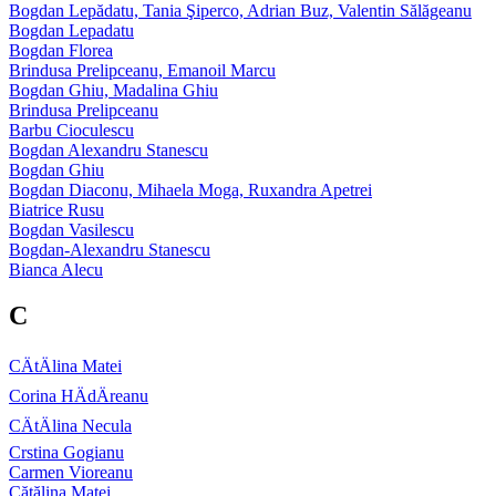
Bogdan Lepădatu, Tania Şiperco, Adrian Buz, Valentin Sălăgeanu
Bogdan Lepadatu
Bogdan Florea
Brindusa Prelipceanu, Emanoil Marcu
Bogdan Ghiu, Madalina Ghiu
Brindusa Prelipceanu
Barbu Cioculescu
Bogdan Alexandru Stanescu
Bogdan Ghiu
Bogdan Diaconu, Mihaela Moga, Ruxandra Apetrei
Biatrice Rusu
Bogdan Vasilescu
Bogdan-Alexandru Stanescu
Bianca Alecu
C
CÄtÄlina Matei
Corina HÄdÄreanu
CÄtÄlina Necula
Crstina Gogianu
Carmen Vioreanu
Cătălina Matei