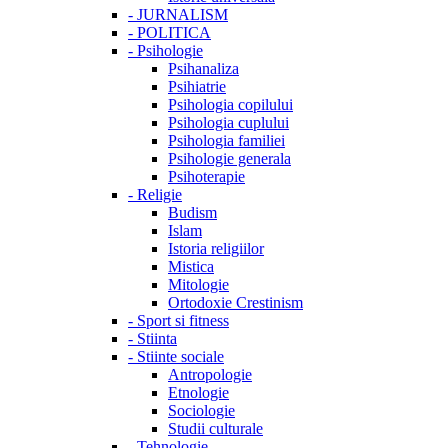
-
JURNALISM
-
POLITICA
-
Psihologie
Psihanaliza
Psihiatrie
Psihologia copilului
Psihologia cuplului
Psihologia familiei
Psihologie generala
Psihoterapie
-
Religie
Budism
Islam
Istoria religiilor
Mistica
Mitologie
Ortodoxie Crestinism
-
Sport si fitness
-
Stiinta
-
Stiinte sociale
Antropologie
Etnologie
Sociologie
Studii culturale
-
Tehnologie