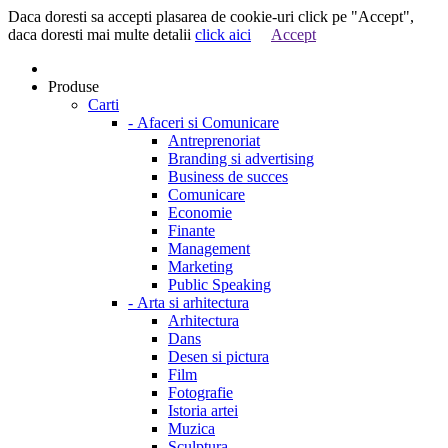
Daca doresti sa accepti plasarea de cookie-uri click pe "Accept",
daca doresti mai multe detalii
click aici
Accept
Produse
Carti
-
Afaceri si Comunicare
Antreprenoriat
Branding si advertising
Business de succes
Comunicare
Economie
Finante
Management
Marketing
Public Speaking
-
Arta si arhitectura
Arhitectura
Dans
Desen si pictura
Film
Fotografie
Istoria artei
Muzica
Sculptura