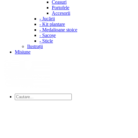
Ceasuri
Portofele
Accesorii
-
Jucării
-
Kit plantare
-
Medalioane stoice
-
Sacoșe
-
Sticle
Ilustrații
Misiune