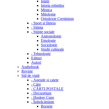
Islam
Istoria religiilor
Mistica
Mitologie
Ortodoxie Crestinism
-
Sport si fitness
-
Stiinta
-
Stiinte sociale
Antropologie
Etnologie
Sociologie
Studii culturale
-
Tehnologie
Edituri
Autori
Audiobook
Reviste
Stil de viață
-
Agende și caiete
-
Căni
-
CĂRȚI POȘTALE
-
Decorațiuni
-
Huskee Cups
-
Îmbrăcăminte
Borsete