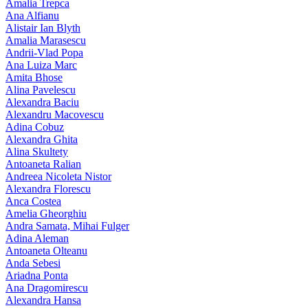
Amalia Trepca
Ana Alfianu
Alistair Ian Blyth
Amalia Marasescu
Andrii-Vlad Popa
Ana Luiza Marc
Amita Bhose
Alina Pavelescu
Alexandra Baciu
Alexandru Macovescu
Adina Cobuz
Alexandra Ghita
Alina Skultety
Antoaneta Ralian
Andreea Nicoleta Nistor
Alexandra Florescu
Anca Costea
Amelia Gheorghiu
Andra Samata, Mihai Fulger
Adina Aleman
Antoaneta Olteanu
Anda Sebesi
Ariadna Ponta
Ana Dragomirescu
Alexandra Hansa