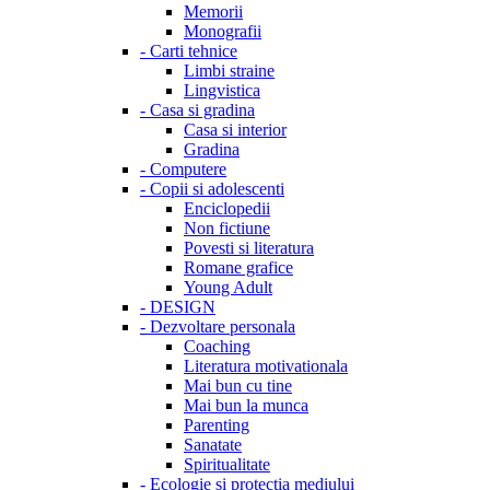
Memorii
Monografii
-
Carti tehnice
Limbi straine
Lingvistica
-
Casa si gradina
Casa si interior
Gradina
-
Computere
-
Copii si adolescenti
Enciclopedii
Non fictiune
Povesti si literatura
Romane grafice
Young Adult
-
DESIGN
-
Dezvoltare personala
Coaching
Literatura motivationala
Mai bun cu tine
Mai bun la munca
Parenting
Sanatate
Spiritualitate
-
Ecologie si protectia mediului