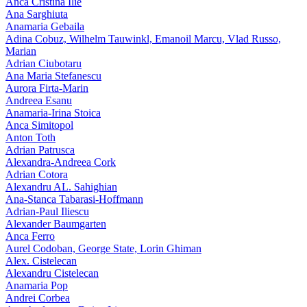
Anca Cristina Ilie
Ana Sarghiuta
Anamaria Gebaila
Adina Cobuz, Wilhelm Tauwinkl, Emanoil Marcu, Vlad Russo,
Marian
Adrian Ciubotaru
Ana Maria Stefanescu
Aurora Firta-Marin
Andreea Esanu
Anamaria-Irina Stoica
Anca Simitopol
Anton Toth
Adrian Patrusca
Alexandra-Andreea Cork
Adrian Cotora
Alexandru AL. Sahighian
Ana-Stanca Tabarasi-Hoffmann
Adrian-Paul Iliescu
Alexander Baumgarten
Anca Ferro
Aurel Codoban, George State, Lorin Ghiman
Alex. Cistelecan
Alexandru Cistelecan
Anamaria Pop
Andrei Corbea