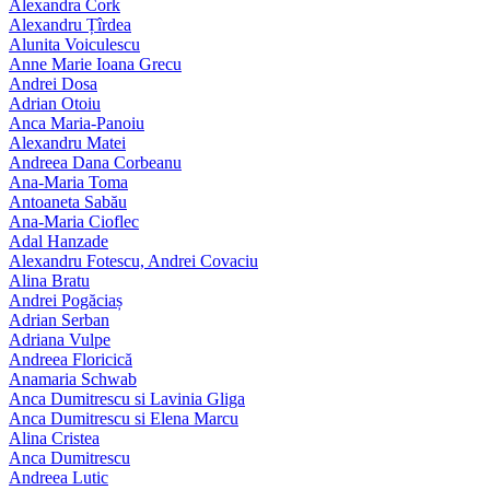
Alexandra Cork
Alexandru Țîrdea
Alunita Voiculescu
Anne Marie Ioana Grecu
Andrei Dosa
Adrian Otoiu
Anca Maria-Panoiu
Alexandru Matei
Andreea Dana Corbeanu
Ana-Maria Toma
Antoaneta Sabău
Ana-Maria Cioflec
Adal Hanzade
Alexandru Fotescu, Andrei Covaciu
Alina Bratu
Andrei Pogăciaș
Adrian Serban
Adriana Vulpe
Andreea Floricică
Anamaria Schwab
Anca Dumitrescu si Lavinia Gliga
Anca Dumitrescu si Elena Marcu
Alina Cristea
Anca Dumitrescu
Andreea Lutic