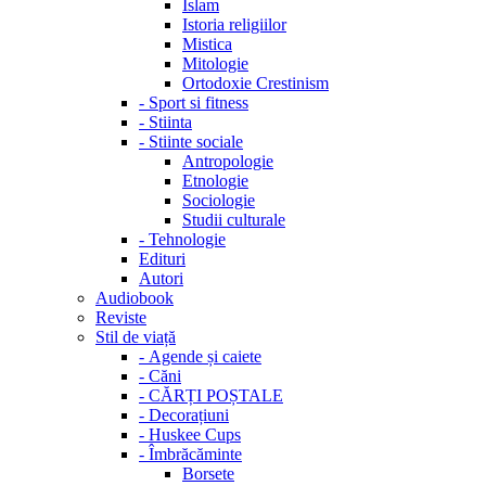
Islam
Istoria religiilor
Mistica
Mitologie
Ortodoxie Crestinism
-
Sport si fitness
-
Stiinta
-
Stiinte sociale
Antropologie
Etnologie
Sociologie
Studii culturale
-
Tehnologie
Edituri
Autori
Audiobook
Reviste
Stil de viață
-
Agende și caiete
-
Căni
-
CĂRȚI POȘTALE
-
Decorațiuni
-
Huskee Cups
-
Îmbrăcăminte
Borsete