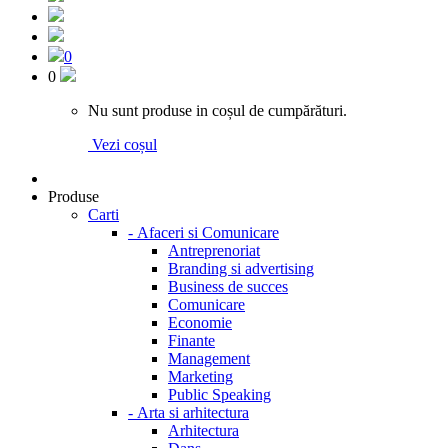
0
0
Nu sunt produse in coșul de cumpărături.
Vezi coșul
Produse
Carti
-
Afaceri si Comunicare
Antreprenoriat
Branding si advertising
Business de succes
Comunicare
Economie
Finante
Management
Marketing
Public Speaking
-
Arta si arhitectura
Arhitectura