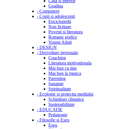
Casa si interior
Gradina
-
Computere
-
Copii si adolescenti
Enciclopedii
Non fictiune
Povesti si literatura
Romane grafice
Young Adult
-
DESIGN
-
Dezvoltare personala
Coaching
Literatura motivationala
Mai bun cu tine
Mai bun la munca
Parenting
Sanatate
Spiritualitate
-
Ecologie si protectia mediului
Schimbari climatice
Sustenabilitate
-
EDUCATIE
Pedagogie
-
Filosofie si Eseu
Eseu