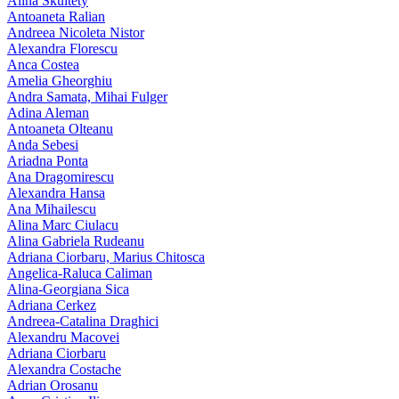
Alina Skultety
Antoaneta Ralian
Andreea Nicoleta Nistor
Alexandra Florescu
Anca Costea
Amelia Gheorghiu
Andra Samata, Mihai Fulger
Adina Aleman
Antoaneta Olteanu
Anda Sebesi
Ariadna Ponta
Ana Dragomirescu
Alexandra Hansa
Ana Mihailescu
Alina Marc Ciulacu
Alina Gabriela Rudeanu
Adriana Ciorbaru, Marius Chitosca
Angelica-Raluca Caliman
Alina-Georgiana Sica
Adriana Cerkez
Andreea-Catalina Draghici
Alexandru Macovei
Adriana Ciorbaru
Alexandra Costache
Adrian Orosanu