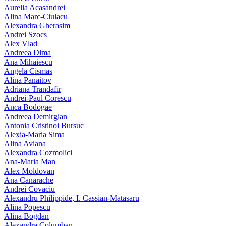
Aurelia Acasandrei
Alina Marc-Ciulacu
Alexandra Gherasim
Andrei Szocs
Alex Vlad
Andreea Dima
Ana Mihaiescu
Angela Cismas
Alina Panaitov
Adriana Trandafir
Andrei-Paul Corescu
Anca Bodogae
Andreea Demirgian
Antonia Cristinoi Bursuc
Alexia-Maria Sima
Alina Aviana
Alexandra Cozmolici
Ana-Maria Man
Alex Moldovan
Ana Canarache
Andrei Covaciu
Alexandru Philippide, I. Cassian‑Matasaru
Alina Popescu
Alina Bogdan
Alexandra Columban