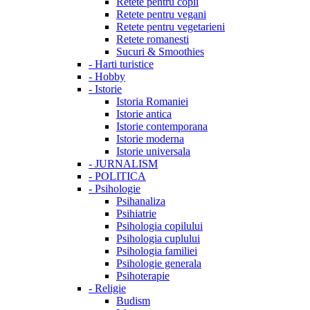
Retete pentru copii
Retete pentru vegani
Retete pentru vegetarieni
Retete romanesti
Sucuri & Smoothies
-
Harti turistice
-
Hobby
-
Istorie
Istoria Romaniei
Istorie antica
Istorie contemporana
Istorie moderna
Istorie universala
-
JURNALISM
-
POLITICA
-
Psihologie
Psihanaliza
Psihiatrie
Psihologia copilului
Psihologia cuplului
Psihologia familiei
Psihologie generala
Psihoterapie
-
Religie
Budism