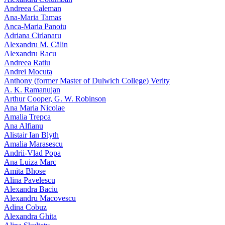
Andreea Caleman
Ana-Maria Tamas
Anca-Maria Panoiu
Adriana Cirlanaru
Alexandru M. Călin
Alexandru Racu
Andreea Ratiu
Andrei Mocuta
Anthony (former Master of Dulwich College) Verity
A. K. Ramanujan
Arthur Cooper, G. W. Robinson
Ana Maria Nicolae
Amalia Trepca
Ana Alfianu
Alistair Ian Blyth
Amalia Marasescu
Andrii-Vlad Popa
Ana Luiza Marc
Amita Bhose
Alina Pavelescu
Alexandra Baciu
Alexandru Macovescu
Adina Cobuz
Alexandra Ghita