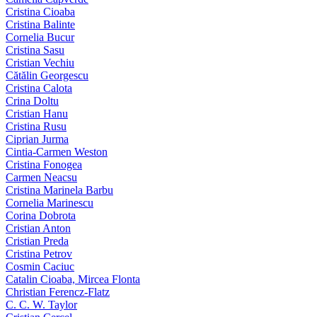
Cristina Cioaba
Cristina Balinte
Cornelia Bucur
Cristina Sasu
Cristian Vechiu
Cătălin Georgescu
Cristina Calota
Crina Doltu
Cristian Hanu
Cristina Rusu
Ciprian Jurma
Cintia-Carmen Weston
Cristina Fonogea
Carmen Neacsu
Cristina Marinela Barbu
Cornelia Marinescu
Corina Dobrota
Cristian Anton
Cristian Preda
Cristina Petrov
Cosmin Caciuc
Catalin Cioaba, Mircea Flonta
Christian Ferencz-Flatz
C. C. W. Taylor