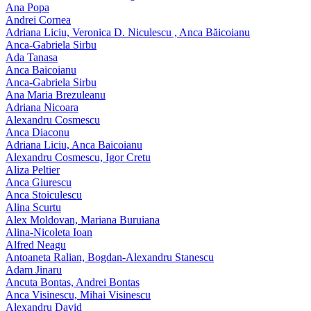
Ana Popa
Andrei Cornea
Adriana Liciu, Veronica D. Niculescu , Anca Băicoianu
Anca‑Gabriela Sirbu
Ada Tanasa
Anca Baicoianu
Anca-Gabriela Sirbu
Ana Maria Brezuleanu
Adriana Nicoara
Alexandru Cosmescu
Anca Diaconu
Adriana Liciu, Anca Baicoianu
Alexandru Cosmescu, Igor Cretu
Aliza Peltier
Anca Giurescu
Anca Stoiculescu
Alina Scurtu
Alex Moldovan, Mariana Buruiana
Alina-Nicoleta Ioan
Alfred Neagu
Antoaneta Ralian, Bogdan-Alexandru Stanescu
Adam Jinaru
Ancuta Bontas, Andrei Bontas
Anca Visinescu, Mihai Visinescu
Alexandru David