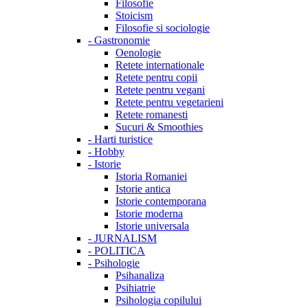
Filosofie
Stoicism
Filosofie si sociologie
-
Gastronomie
Oenologie
Retete internationale
Retete pentru copii
Retete pentru vegani
Retete pentru vegetarieni
Retete romanesti
Sucuri & Smoothies
-
Harti turistice
-
Hobby
-
Istorie
Istoria Romaniei
Istorie antica
Istorie contemporana
Istorie moderna
Istorie universala
-
JURNALISM
-
POLITICA
-
Psihologie
Psihanaliza
Psihiatrie
Psihologia copilului