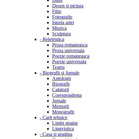
Dans
Desen si pictura
Film
Fotografie
Istoria artei
Muzica
Sculptura
-
Beletristica
Proza romaneasca
Proza universala
Poezie romaneasca
Poezie universala
Teatru
-
Biografii si Jurnale
Antologii
Biografii
Calatorii
Corespondenta
Jurnale
Memorii
Monografii
-
Carti tehnice
Limbi straine
Lingvistica
-
Casa si gradina