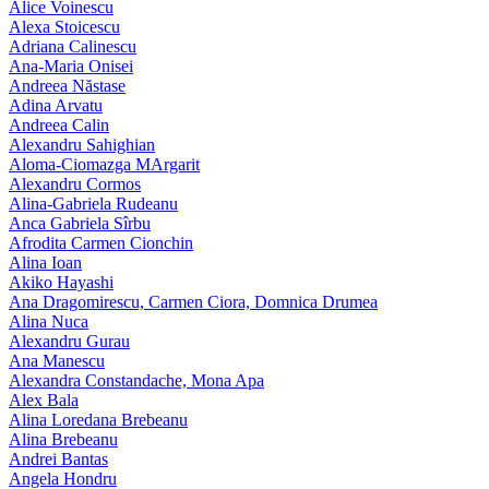
Alice Voinescu
Alexa Stoicescu
Adriana Calinescu
Ana-Maria Onisei
Andreea Năstase
Adina Arvatu
Andreea Calin
Alexandru Sahighian
Aloma-Ciomazga MArgarit
Alexandru Cormos
Alina-Gabriela Rudeanu
Anca Gabriela Sîrbu
Afrodita Carmen Cionchin
Alina Ioan
Akiko Hayashi
Ana Dragomirescu, Carmen Ciora, Domnica Drumea
Alina Nuca
Alexandru Gurau
Ana Manescu
Alexandra Constandache, Mona Apa
Alex Bala
Alina Loredana Brebeanu
Alina Brebeanu
Andrei Bantas
Angela Hondru