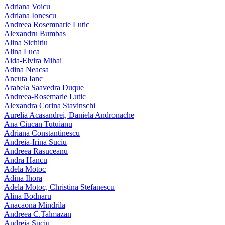
Adriana Voicu
Adriana Ionescu
Andreea Rosemnarie Lutic
Alexandru Bumbas
Alina Sichitiu
Alina Luca
Aida-Elvira Mihai
Adina Neacsa
Ancuta Ianc
Arabela Saavedra Duque
Andreea-Rosemarie Lutic
Alexandra Corina Stavinschi
Aurelia Acasandrei, Daniela Andronache
Ana Ciucan Tutuianu
Adriana Constantinescu
Andreia-Irina Suciu
Andreea Rasuceanu
Andra Hancu
Adela Motoc
Adina Ihora
Adela Motoc, Christina Stefanescu
Alina Bodnaru
Anacaona Mindrila
Andreea C.Talmazan
Andreia Suciu