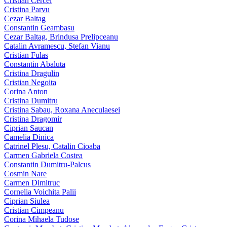
Cristian Cercel
Cristina Parvu
Cezar Baltag
Constantin Geambasu
Cezar Baltag, Brindusa Prelipceanu
Catalin Avramescu, Stefan Vianu
Cristian Fulas
Constantin Abaluta
Cristina Dragulin
Cristian Negoita
Corina Anton
Cristina Dumitru
Cristina Sabau, Roxana Aneculaesei
Cristina Dragomir
Ciprian Saucan
Camelia Dinica
Catrinel Plesu, Catalin Cioaba
Carmen Gabriela Costea
Constantin Dumitru-Palcus
Cosmin Nare
Carmen Dimitruc
Cornelia Voichita Palii
Ciprian Siulea
Cristian Cimpeanu
Corina Mihaela Tudose