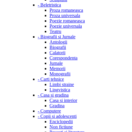
-
Beletristica
Proza romaneasca
Proza universala
Poezie romaneasca
Poezie universala
Teatru
-
Biografii si Jurnale
Antologii
Biografii
Calatorii
Corespondenta
Jurnale
Memorii
Monografii
-
Carti tehnice
Limbi straine
Lingvistica
-
Casa si gradina
Casa si interior
Gradina
-
Computere
-
Copii si adolescenti
Enciclopedii
Non fictiune