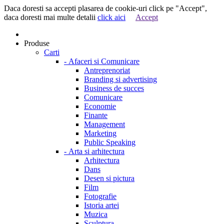
Daca doresti sa accepti plasarea de cookie-uri click pe "Accept",
daca doresti mai multe detalii
click aici
Accept
Produse
Carti
-
Afaceri si Comunicare
Antreprenoriat
Branding si advertising
Business de succes
Comunicare
Economie
Finante
Management
Marketing
Public Speaking
-
Arta si arhitectura
Arhitectura
Dans
Desen si pictura
Film
Fotografie
Istoria artei
Muzica
Sculptura