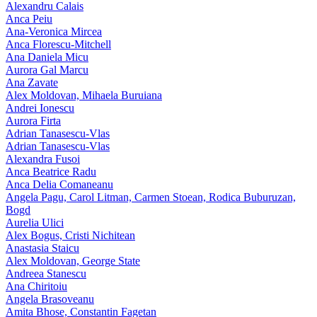
Alexandru Calais
Anca Peiu
Ana-Veronica Mircea
Anca Florescu-Mitchell
Ana Daniela Micu
Aurora Gal Marcu
Ana Zavate
Alex Moldovan, Mihaela Buruiana
Andrei Ionescu
Aurora Firta
Adrian Tanasescu‑Vlas
Adrian Tanasescu-Vlas
Alexandra Fusoi
Anca Beatrice Radu
Anca Delia Comaneanu
Angela Pagu, Carol Litman, Carmen Stoean, Rodica Buburuzan,
Bogd
Aurelia Ulici
Alex Bogus, Cristi Nichitean
Anastasia Staicu
Alex Moldovan, George State
Andreea Stanescu
Ana Chiritoiu
Angela Brasoveanu
Amita Bhose, Constantin Fagetan