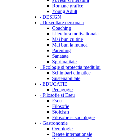
Povesti si literatura
Romane grafice
Young Adult
-
DESIGN
-
Dezvoltare personala
Coaching
Literatura motivationala
Mai bun cu tine
Mai bun la munca
Parenting
Sanatate
Spiritualitate
-
Ecologie si protectia mediului
Schimbari climatice
Sustenabilitate
-
EDUCATIE
Pedagogie
-
Filosofie si Eseu
Eseu
Filosofie
Stoicism
Filosofie si sociologie
-
Gastronomie
Oenologie
Retete internationale