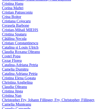
Cristina Hanu
Corina Maftei
Cristian Patrasconiu
Crina Boitor
Cristiana Cojocaru
Cerasela Barbone
Cristian-Mihail MIEHS
Cristina Spataru
Cătălina Necula
Cristian Constantinescu
Catalina si Louis Ulrich
Claudia Roxana Olteanu
Costel Popa
Cezar Florea
Catalina-Adriana Petria
Camelia Dumitru
Catalina Adriana Petria
Cristina Elena Gogata
Christina Anghelina
Claudia Olteanu
Cristina Jinga
Cristina Nan
Christopher Fry, Johann Fillinger, Fry, Christopher, Fillinger,
Camelia Munteanu
Camelia Capverde