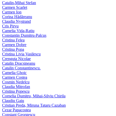
Catalin-Mihai Stefan
Carmen Scarlet
Carmen Ion
Corina Hădăreanu
Claudia Nystrand
Cris Pirvu
Camelia Vida-Ratiu
Constantin Dumitru‑Palcus
Cristina Felea
Carmen Dobre
Cristina Popa
Cristina Livia Vasilescu
Crenguta Nicolae
Catalin Dracsineanu
Catalin Constantinescu.
Camelia Ghoic
Carmen Costea
Cosmin Nedelcu
Claudia Mitrofan
Cristina Popescu
Cornelia Dumitru, Mihai‑Silviu Chirila
Claudiu Gaiu
Cristian Preda, Miruna Tataru Cazaban
Cezar Papacostea
Constant Georgescu