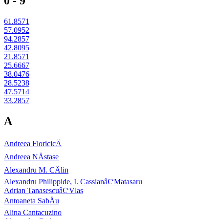
0 - 9
61.8571
57.0952
94.2857
42.8095
21.8571
25.6667
38.0476
28.5238
47.5714
33.2857
A
Andreea FloricicÄ
Andreea NÄstase
Alexandru M. CÄlin
Alexandru Philippide, I. Cassianâ€‘Matasaru
Adrian Tanasescuâ€‘Vlas
Antoaneta SabÄu
Alina Cantacuzino