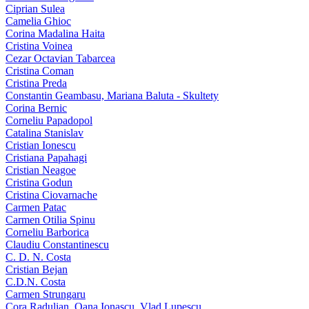
Ciprian Sulea
Camelia Ghioc
Corina Madalina Haita
Cristina Voinea
Cezar Octavian Tabarcea
Cristina Coman
Cristina Preda
Constantin Geambasu, Mariana Baluta - Skultety
Corina Bernic
Corneliu Papadopol
Catalina Stanislav
Cristian Ionescu
Cristiana Papahagi
Cristian Neagoe
Cristina Godun
Cristina Ciovarnache
Carmen Patac
Carmen Otilia Spinu
Corneliu Barborica
Claudiu Constantinescu
C. D. N. Costa
Cristian Bejan
C.D.N. Costa
Carmen Strungaru
Cora Radulian, Oana Ionascu, Vlad Lupescu