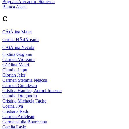
Bogdan-Alexandru Stanescu
Bianca Alecu
C
CÄtÄlina Matei
Corina HÄdÄreanu
CÄtÄlina Necula
Crstina Gogianu
Carmen Vioreanu
Cătălina Matei
Claudia Lupu
Ciprian Jeler
Carmen Ștefania Neacșu
Carmen Cuculescu
Cristina Haulica, Andrei Ionescu
Claudia Draganoiu
Cristina Michaela Tache
Corina Jiva
Cristiana Radu
Carmen Ardelean
Carmen-Iulia Bourceanu
Cecilia Laslo