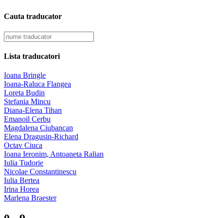
Cauta traducator
Lista traducatori
Ioana Bringle
Ioana-Raluca Flangea
Loreta Budin
Stefania Mincu
Diana-Elena Tihan
Emanoil Cerbu
Magdalena Ciubancan
Elena Dragusin-Richard
Octav Ciuca
Ioana Ieronim, Antoaneta Ralian
Iulia Tudorie
Nicolae Constantinescu
Iulia Bertea
Irina Horea
Marlena Braester