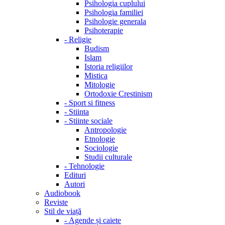
Psihologia cuplului
Psihologia familiei
Psihologie generala
Psihoterapie
-
Religie
Budism
Islam
Istoria religiilor
Mistica
Mitologie
Ortodoxie Crestinism
-
Sport si fitness
-
Stiinta
-
Stiinte sociale
Antropologie
Etnologie
Sociologie
Studii culturale
-
Tehnologie
Edituri
Autori
Audiobook
Reviste
Stil de viață
-
Agende și caiete