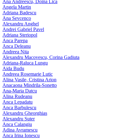
Ana Andreescu, Doina Lica
Angela Martin
Adriana Badescu
Ana Sevcenco
Alexandru Anghel
Andrei Gabriel Pavel
Adriana Steriopol
Anca Parepa
Anca Deleanu
Andreea Nita
Alexandru Macovescu, Corina Gadiuta
Adriana-Raluca Lungu
Aida Budu
Andreea Rosemarie Lutic
Alina Vasile, Cristina Arion
Anacaona Mindrila-Sonetto
Ana-Maria Datcu
Alina Rudeanu
Anca Lepadatu
Anca Barbulescu
Alexandru Gheorghias
Alexandru Suter
Anca Calangiu
Adina Avramescu
Anca Irina Ionescu