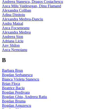
Andreea Stanescu, Dragos Costachescu
Anca Milu Vaidesegan, Dinu Flamand
Alexandra Coliban
Adina Dinitoiu
Alexandra Medrea-Danciu
Andra Matzal
Anca Focseneanu
Alexandra Medrea
Andreea Sion
Adriana Liciu
Any Shilon
Anca Nemoianu
B
Barbara Brun
Bogdan Serbanescu
Bianca Violeta Stanescu
Brian Floca
Beatrice Baciu
Bogdan Perdivara
Bogdan Ghiu, Andreea Ratiu
Bogdan Bruma
Bogdan Amuzescu