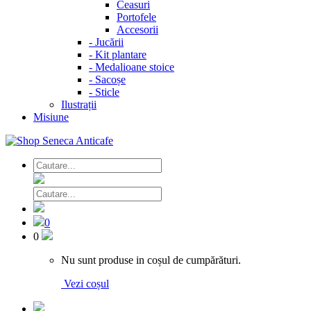
Ceasuri
Portofele
Accesorii
-
Jucării
-
Kit plantare
-
Medalioane stoice
-
Sacoșe
-
Sticle
Ilustrații
Misiune
0
0
Nu sunt produse in coșul de cumpărături.
Vezi coșul