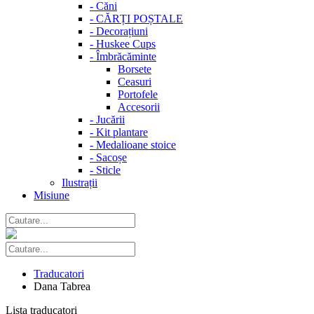
-
Căni
-
CĂRȚI POȘTALE
-
Decorațiuni
-
Huskee Cups
-
Îmbrăcăminte
Borsete
Ceasuri
Portofele
Accesorii
-
Jucării
-
Kit plantare
-
Medalioane stoice
-
Sacoșe
-
Sticle
Ilustrații
Misiune
Traducatori
Dana Tabrea
Lista traducatori