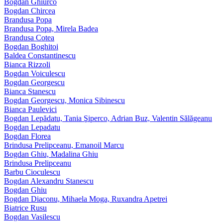
Bogdan Ghiurco
Bogdan Chircea
Brandusa Popa
Brandusa Popa, Mirela Badea
Brandusa Cotea
Bogdan Boghitoi
Baldea Constantinescu
Bianca Rizzoli
Bogdan Voiculescu
Bogdan Georgescu
Bianca Stanescu
Bogdan Georgescu, Monica Sibinescu
Bianca Paulevici
Bogdan Lepădatu, Tania Şiperco, Adrian Buz, Valentin Sălăgeanu
Bogdan Lepadatu
Bogdan Florea
Brindusa Prelipceanu, Emanoil Marcu
Bogdan Ghiu, Madalina Ghiu
Brindusa Prelipceanu
Barbu Cioculescu
Bogdan Alexandru Stanescu
Bogdan Ghiu
Bogdan Diaconu, Mihaela Moga, Ruxandra Apetrei
Biatrice Rusu
Bogdan Vasilescu