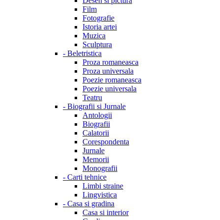
Desen si pictura
Film
Fotografie
Istoria artei
Muzica
Sculptura
-
Beletristica
Proza romaneasca
Proza universala
Poezie romaneasca
Poezie universala
Teatru
-
Biografii si Jurnale
Antologii
Biografii
Calatorii
Corespondenta
Jurnale
Memorii
Monografii
-
Carti tehnice
Limbi straine
Lingvistica
-
Casa si gradina
Casa si interior