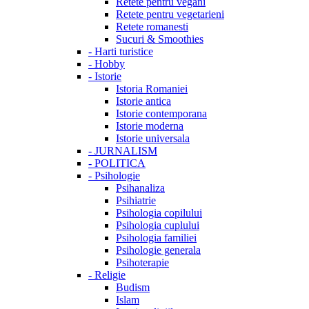
Retete pentru vegani
Retete pentru vegetarieni
Retete romanesti
Sucuri & Smoothies
-
Harti turistice
-
Hobby
-
Istorie
Istoria Romaniei
Istorie antica
Istorie contemporana
Istorie moderna
Istorie universala
-
JURNALISM
-
POLITICA
-
Psihologie
Psihanaliza
Psihiatrie
Psihologia copilului
Psihologia cuplului
Psihologia familiei
Psihologie generala
Psihoterapie
-
Religie
Budism
Islam