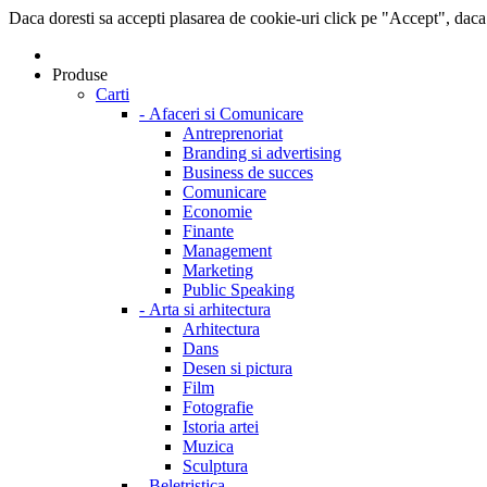
Daca doresti sa accepti plasarea de cookie-uri click pe "Accept", daca
Produse
Carti
-
Afaceri si Comunicare
Antreprenoriat
Branding si advertising
Business de succes
Comunicare
Economie
Finante
Management
Marketing
Public Speaking
-
Arta si arhitectura
Arhitectura
Dans
Desen si pictura
Film
Fotografie
Istoria artei
Muzica
Sculptura
-
Beletristica