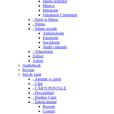
Istoria religiilor
Mistica
Mitologie
Ortodoxie Crestinism
-
Sport si fitness
-
Stiinta
-
Stiinte sociale
Antropologie
Etnologie
Sociologie
Studii culturale
-
Tehnologie
Edituri
Autori
Audiobook
Reviste
Stil de viață
-
Agende și caiete
-
Căni
-
CĂRȚI POȘTALE
-
Decorațiuni
-
Huskee Cups
-
Îmbrăcăminte
Borsete
Ceasuri