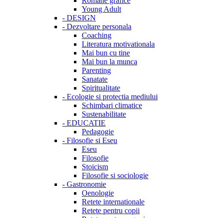
Romane grafice
Young Adult
-
DESIGN
-
Dezvoltare personala
Coaching
Literatura motivationala
Mai bun cu tine
Mai bun la munca
Parenting
Sanatate
Spiritualitate
-
Ecologie si protectia mediului
Schimbari climatice
Sustenabilitate
-
EDUCATIE
Pedagogie
-
Filosofie si Eseu
Eseu
Filosofie
Stoicism
Filosofie si sociologie
-
Gastronomie
Oenologie
Retete internationale
Retete pentru copii