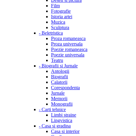
Desen si pictura
Film
Fotografie
Istoria artei
Muzica
Sculptura
-
Beletristica
Proza romaneasca
Proza universala
Poezie romaneasca
Poezie universala
Teatru
-
Biografii si Jurnale
Antologii
Biografii
Calatorii
Corespondenta
Jurnale
Memorii
Monografii
-
Carti tehnice
Limbi straine
Lingvistica
-
Casa si gradina
Casa si interior