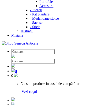
Portofele
Accesorii
-
Jucării
-
Kit plantare
-
Medalioane stoice
-
Sacoșe
-
Sticle
Ilustrații
Misiune
0
0
Nu sunt produse in coșul de cumpărături.
Vezi coșul