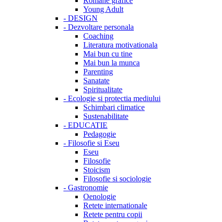
Romane grafice
Young Adult
-
DESIGN
-
Dezvoltare personala
Coaching
Literatura motivationala
Mai bun cu tine
Mai bun la munca
Parenting
Sanatate
Spiritualitate
-
Ecologie si protectia mediului
Schimbari climatice
Sustenabilitate
-
EDUCATIE
Pedagogie
-
Filosofie si Eseu
Eseu
Filosofie
Stoicism
Filosofie si sociologie
-
Gastronomie
Oenologie
Retete internationale
Retete pentru copii