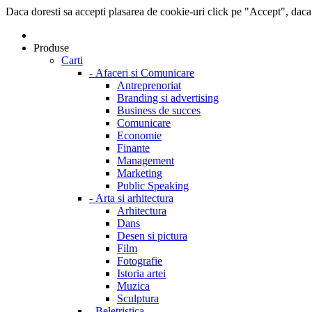
Daca doresti sa accepti plasarea de cookie-uri click pe "Accept", daca
Produse
Carti
-
Afaceri si Comunicare
Antreprenoriat
Branding si advertising
Business de succes
Comunicare
Economie
Finante
Management
Marketing
Public Speaking
-
Arta si arhitectura
Arhitectura
Dans
Desen si pictura
Film
Fotografie
Istoria artei
Muzica
Sculptura
-
Beletristica