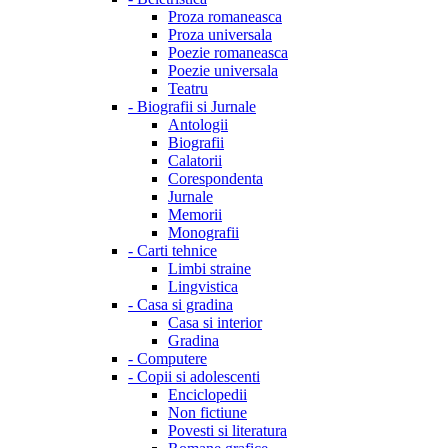
Proza romaneasca
Proza universala
Poezie romaneasca
Poezie universala
Teatru
-
Biografii si Jurnale
Antologii
Biografii
Calatorii
Corespondenta
Jurnale
Memorii
Monografii
-
Carti tehnice
Limbi straine
Lingvistica
-
Casa si gradina
Casa si interior
Gradina
-
Computere
-
Copii si adolescenti
Enciclopedii
Non fictiune
Povesti si literatura