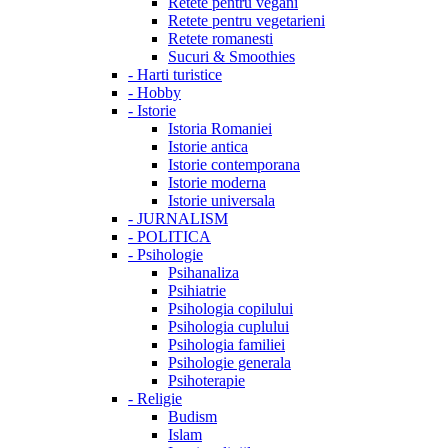
Retete pentru vegani
Retete pentru vegetarieni
Retete romanesti
Sucuri & Smoothies
-
Harti turistice
-
Hobby
-
Istorie
Istoria Romaniei
Istorie antica
Istorie contemporana
Istorie moderna
Istorie universala
-
JURNALISM
-
POLITICA
-
Psihologie
Psihanaliza
Psihiatrie
Psihologia copilului
Psihologia cuplului
Psihologia familiei
Psihologie generala
Psihoterapie
-
Religie
Budism
Islam