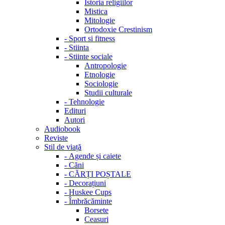
Istoria religiilor
Mistica
Mitologie
Ortodoxie Crestinism
-
Sport si fitness
-
Stiinta
-
Stiinte sociale
Antropologie
Etnologie
Sociologie
Studii culturale
-
Tehnologie
Edituri
Autori
Audiobook
Reviste
Stil de viață
-
Agende și caiete
-
Căni
-
CĂRȚI POȘTALE
-
Decorațiuni
-
Huskee Cups
-
Îmbrăcăminte
Borsete
Ceasuri