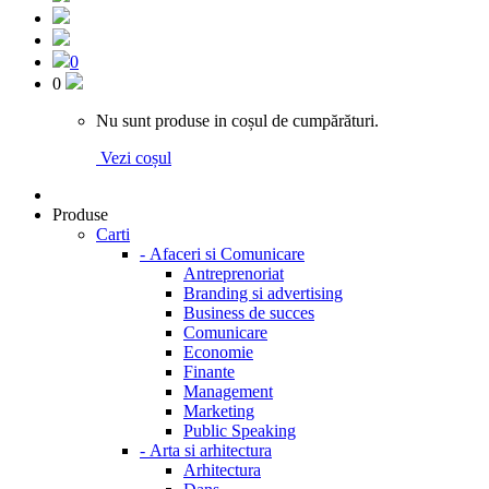
0
0
Nu sunt produse in coșul de cumpărături.
Vezi coșul
Produse
Carti
-
Afaceri si Comunicare
Antreprenoriat
Branding si advertising
Business de succes
Comunicare
Economie
Finante
Management
Marketing
Public Speaking
-
Arta si arhitectura
Arhitectura