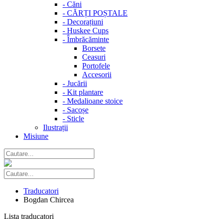
-
Căni
-
CĂRȚI POȘTALE
-
Decorațiuni
-
Huskee Cups
-
Îmbrăcăminte
Borsete
Ceasuri
Portofele
Accesorii
-
Jucării
-
Kit plantare
-
Medalioane stoice
-
Sacoșe
-
Sticle
Ilustrații
Misiune
Traducatori
Bogdan Chircea
Lista traducatori