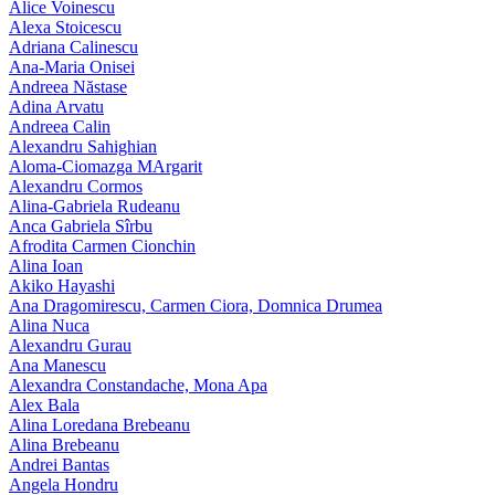
Alice Voinescu
Alexa Stoicescu
Adriana Calinescu
Ana-Maria Onisei
Andreea Năstase
Adina Arvatu
Andreea Calin
Alexandru Sahighian
Aloma-Ciomazga MArgarit
Alexandru Cormos
Alina-Gabriela Rudeanu
Anca Gabriela Sîrbu
Afrodita Carmen Cionchin
Alina Ioan
Akiko Hayashi
Ana Dragomirescu, Carmen Ciora, Domnica Drumea
Alina Nuca
Alexandru Gurau
Ana Manescu
Alexandra Constandache, Mona Apa
Alex Bala
Alina Loredana Brebeanu
Alina Brebeanu
Andrei Bantas
Angela Hondru