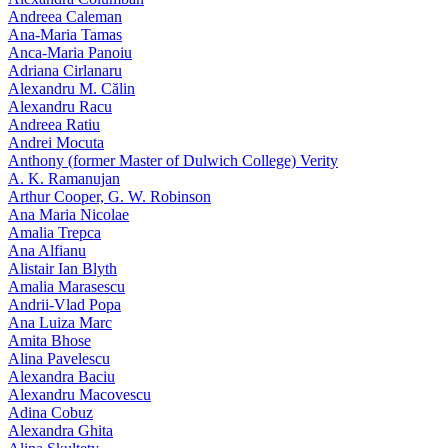
Andreea Caleman
Ana-Maria Tamas
Anca-Maria Panoiu
Adriana Cirlanaru
Alexandru M. Călin
Alexandru Racu
Andreea Ratiu
Andrei Mocuta
Anthony (former Master of Dulwich College) Verity
A. K. Ramanujan
Arthur Cooper, G. W. Robinson
Ana Maria Nicolae
Amalia Trepca
Ana Alfianu
Alistair Ian Blyth
Amalia Marasescu
Andrii-Vlad Popa
Ana Luiza Marc
Amita Bhose
Alina Pavelescu
Alexandra Baciu
Alexandru Macovescu
Adina Cobuz
Alexandra Ghita