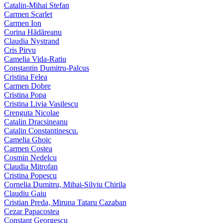
Catalin-Mihai Stefan
Carmen Scarlet
Carmen Ion
Corina Hădăreanu
Claudia Nystrand
Cris Pirvu
Camelia Vida-Ratiu
Constantin Dumitru‑Palcus
Cristina Felea
Carmen Dobre
Cristina Popa
Cristina Livia Vasilescu
Crenguta Nicolae
Catalin Dracsineanu
Catalin Constantinescu.
Camelia Ghoic
Carmen Costea
Cosmin Nedelcu
Claudia Mitrofan
Cristina Popescu
Cornelia Dumitru, Mihai‑Silviu Chirila
Claudiu Gaiu
Cristian Preda, Miruna Tataru Cazaban
Cezar Papacostea
Constant Georgescu