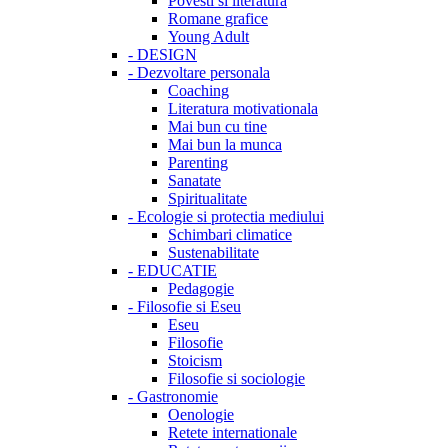
Povesti si literatura
Romane grafice
Young Adult
-
DESIGN
-
Dezvoltare personala
Coaching
Literatura motivationala
Mai bun cu tine
Mai bun la munca
Parenting
Sanatate
Spiritualitate
-
Ecologie si protectia mediului
Schimbari climatice
Sustenabilitate
-
EDUCATIE
Pedagogie
-
Filosofie si Eseu
Eseu
Filosofie
Stoicism
Filosofie si sociologie
-
Gastronomie
Oenologie
Retete internationale