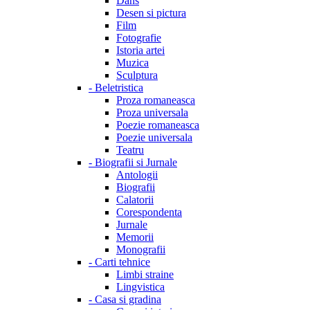
Dans
Desen si pictura
Film
Fotografie
Istoria artei
Muzica
Sculptura
-
Beletristica
Proza romaneasca
Proza universala
Poezie romaneasca
Poezie universala
Teatru
-
Biografii si Jurnale
Antologii
Biografii
Calatorii
Corespondenta
Jurnale
Memorii
Monografii
-
Carti tehnice
Limbi straine
Lingvistica
-
Casa si gradina