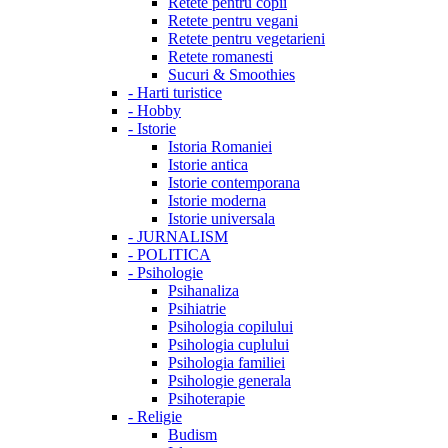
Retete pentru copii
Retete pentru vegani
Retete pentru vegetarieni
Retete romanesti
Sucuri & Smoothies
-
Harti turistice
-
Hobby
-
Istorie
Istoria Romaniei
Istorie antica
Istorie contemporana
Istorie moderna
Istorie universala
-
JURNALISM
-
POLITICA
-
Psihologie
Psihanaliza
Psihiatrie
Psihologia copilului
Psihologia cuplului
Psihologia familiei
Psihologie generala
Psihoterapie
-
Religie
Budism