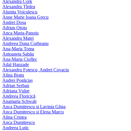
Alexandra Cork
Alexandru Țîrdea
Alunita Voiculescu
Anne Marie Ioana Grecu
Andrei Dosa
Adrian Otoiu
Anca Maria-Panoiu
Alexandru Matei
Andreea Dana Corbeanu
Ana-Maria Toma
Antoaneta Sabău
Ana-Maria Cioflec
Adal Hanzade
Alexandru Fotescu, Andrei Covaciu
Alina Bratu
Andrei Pogăciaș
Adrian Serban
Adriana Vulpe
Andreea Floricică
Anamaria Schwab
Anca Dumitrescu si Lavinia Gliga
Anca Dumitrescu si Elena Marcu
Alina Cristea
Anca Dumitrescu
Andreea Lutic