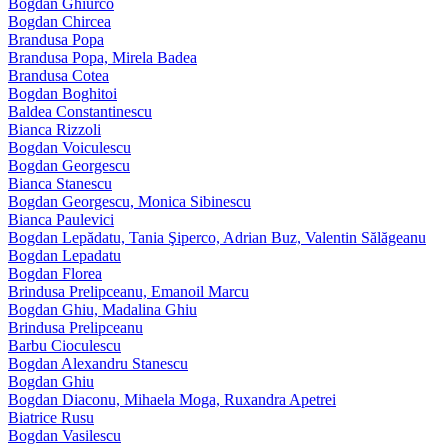
Bogdan Ghiurco
Bogdan Chircea
Brandusa Popa
Brandusa Popa, Mirela Badea
Brandusa Cotea
Bogdan Boghitoi
Baldea Constantinescu
Bianca Rizzoli
Bogdan Voiculescu
Bogdan Georgescu
Bianca Stanescu
Bogdan Georgescu, Monica Sibinescu
Bianca Paulevici
Bogdan Lepădatu, Tania Şiperco, Adrian Buz, Valentin Sălăgeanu
Bogdan Lepadatu
Bogdan Florea
Brindusa Prelipceanu, Emanoil Marcu
Bogdan Ghiu, Madalina Ghiu
Brindusa Prelipceanu
Barbu Cioculescu
Bogdan Alexandru Stanescu
Bogdan Ghiu
Bogdan Diaconu, Mihaela Moga, Ruxandra Apetrei
Biatrice Rusu
Bogdan Vasilescu