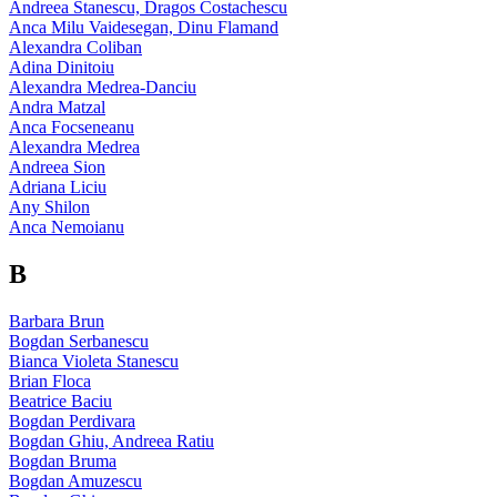
Andreea Stanescu, Dragos Costachescu
Anca Milu Vaidesegan, Dinu Flamand
Alexandra Coliban
Adina Dinitoiu
Alexandra Medrea-Danciu
Andra Matzal
Anca Focseneanu
Alexandra Medrea
Andreea Sion
Adriana Liciu
Any Shilon
Anca Nemoianu
B
Barbara Brun
Bogdan Serbanescu
Bianca Violeta Stanescu
Brian Floca
Beatrice Baciu
Bogdan Perdivara
Bogdan Ghiu, Andreea Ratiu
Bogdan Bruma
Bogdan Amuzescu