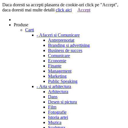
Daca doresti sa accepti plasarea de cookie-uri click pe "Accept",
daca doresti mai multe detalii
click aici
Accept
Produse
Carti
-
Afaceri si Comunicare
Antreprenoriat
Branding si advertising
Business de succes
Comunicare
Economie
Finante
Management
Marketing
Public Speaking
-
Arta si arhitectura
Arhitectura
Dans
Desen si pictura
Film
Fotografie
Istoria artei
Muzica
Sculptura