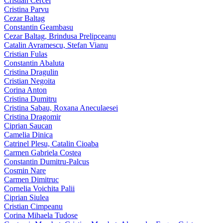
Cristian Cercel
Cristina Parvu
Cezar Baltag
Constantin Geambasu
Cezar Baltag, Brindusa Prelipceanu
Catalin Avramescu, Stefan Vianu
Cristian Fulas
Constantin Abaluta
Cristina Dragulin
Cristian Negoita
Corina Anton
Cristina Dumitru
Cristina Sabau, Roxana Aneculaesei
Cristina Dragomir
Ciprian Saucan
Camelia Dinica
Catrinel Plesu, Catalin Cioaba
Carmen Gabriela Costea
Constantin Dumitru-Palcus
Cosmin Nare
Carmen Dimitruc
Cornelia Voichita Palii
Ciprian Siulea
Cristian Cimpeanu
Corina Mihaela Tudose