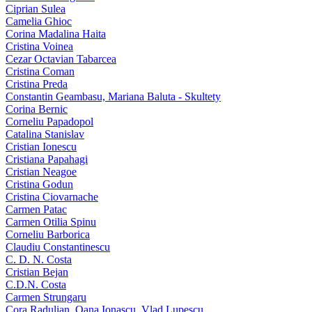
Ciprian Sulea
Camelia Ghioc
Corina Madalina Haita
Cristina Voinea
Cezar Octavian Tabarcea
Cristina Coman
Cristina Preda
Constantin Geambasu, Mariana Baluta - Skultety
Corina Bernic
Corneliu Papadopol
Catalina Stanislav
Cristian Ionescu
Cristiana Papahagi
Cristian Neagoe
Cristina Godun
Cristina Ciovarnache
Carmen Patac
Carmen Otilia Spinu
Corneliu Barborica
Claudiu Constantinescu
C. D. N. Costa
Cristian Bejan
C.D.N. Costa
Carmen Strungaru
Cora Radulian, Oana Ionascu, Vlad Lupescu