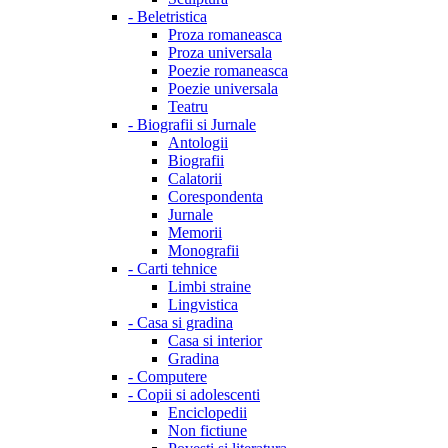
-
Beletristica
Proza romaneasca
Proza universala
Poezie romaneasca
Poezie universala
Teatru
-
Biografii si Jurnale
Antologii
Biografii
Calatorii
Corespondenta
Jurnale
Memorii
Monografii
-
Carti tehnice
Limbi straine
Lingvistica
-
Casa si gradina
Casa si interior
Gradina
-
Computere
-
Copii si adolescenti
Enciclopedii
Non fictiune