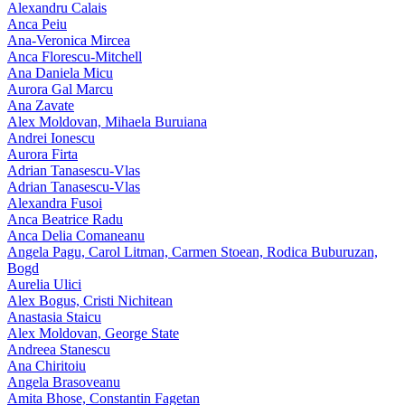
Alexandru Calais
Anca Peiu
Ana-Veronica Mircea
Anca Florescu-Mitchell
Ana Daniela Micu
Aurora Gal Marcu
Ana Zavate
Alex Moldovan, Mihaela Buruiana
Andrei Ionescu
Aurora Firta
Adrian Tanasescu‑Vlas
Adrian Tanasescu-Vlas
Alexandra Fusoi
Anca Beatrice Radu
Anca Delia Comaneanu
Angela Pagu, Carol Litman, Carmen Stoean, Rodica Buburuzan,
Bogd
Aurelia Ulici
Alex Bogus, Cristi Nichitean
Anastasia Staicu
Alex Moldovan, George State
Andreea Stanescu
Ana Chiritoiu
Angela Brasoveanu
Amita Bhose, Constantin Fagetan