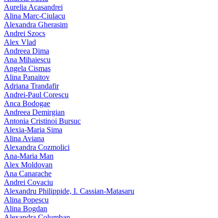
Aurelia Acasandrei
Alina Marc-Ciulacu
Alexandra Gherasim
Andrei Szocs
Alex Vlad
Andreea Dima
Ana Mihaiescu
Angela Cismas
Alina Panaitov
Adriana Trandafir
Andrei-Paul Corescu
Anca Bodogae
Andreea Demirgian
Antonia Cristinoi Bursuc
Alexia-Maria Sima
Alina Aviana
Alexandra Cozmolici
Ana-Maria Man
Alex Moldovan
Ana Canarache
Andrei Covaciu
Alexandru Philippide, I. Cassian‑Matasaru
Alina Popescu
Alina Bogdan
Alexandra Columban