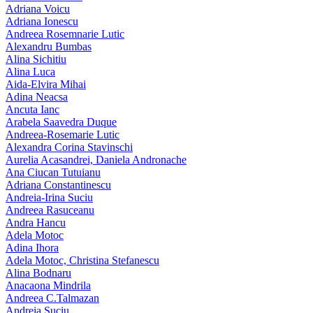
Adriana Voicu
Adriana Ionescu
Andreea Rosemnarie Lutic
Alexandru Bumbas
Alina Sichitiu
Alina Luca
Aida-Elvira Mihai
Adina Neacsa
Ancuta Ianc
Arabela Saavedra Duque
Andreea-Rosemarie Lutic
Alexandra Corina Stavinschi
Aurelia Acasandrei, Daniela Andronache
Ana Ciucan Tutuianu
Adriana Constantinescu
Andreia-Irina Suciu
Andreea Rasuceanu
Andra Hancu
Adela Motoc
Adina Ihora
Adela Motoc, Christina Stefanescu
Alina Bodnaru
Anacaona Mindrila
Andreea C.Talmazan
Andreia Suciu