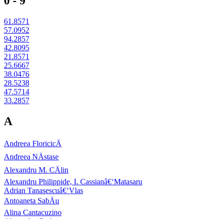
0 - 9
61.8571
57.0952
94.2857
42.8095
21.8571
25.6667
38.0476
28.5238
47.5714
33.2857
A
Andreea FloricicÄ
Andreea NÄstase
Alexandru M. CÄlin
Alexandru Philippide, I. Cassianâ€‘Matasaru
Adrian Tanasescuâ€‘Vlas
Antoaneta SabÄu
Alina Cantacuzino