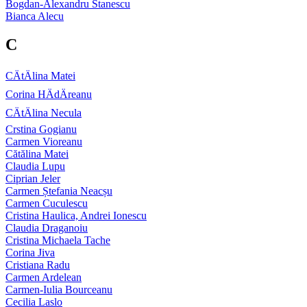
Bogdan-Alexandru Stanescu
Bianca Alecu
C
CÄtÄlina Matei
Corina HÄdÄreanu
CÄtÄlina Necula
Crstina Gogianu
Carmen Vioreanu
Cătălina Matei
Claudia Lupu
Ciprian Jeler
Carmen Ștefania Neacșu
Carmen Cuculescu
Cristina Haulica, Andrei Ionescu
Claudia Draganoiu
Cristina Michaela Tache
Corina Jiva
Cristiana Radu
Carmen Ardelean
Carmen-Iulia Bourceanu
Cecilia Laslo