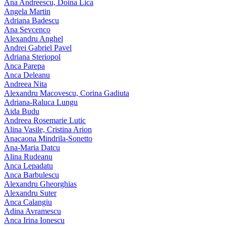
Ana Andreescu, Doina Lica
Angela Martin
Adriana Badescu
Ana Sevcenco
Alexandru Anghel
Andrei Gabriel Pavel
Adriana Steriopol
Anca Parepa
Anca Deleanu
Andreea Nita
Alexandru Macovescu, Corina Gadiuta
Adriana-Raluca Lungu
Aida Budu
Andreea Rosemarie Lutic
Alina Vasile, Cristina Arion
Anacaona Mindrila-Sonetto
Ana-Maria Datcu
Alina Rudeanu
Anca Lepadatu
Anca Barbulescu
Alexandru Gheorghias
Alexandru Suter
Anca Calangiu
Adina Avramescu
Anca Irina Ionescu