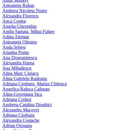
Alina Skultety
Antoaneta Ralian
Andreea Nicoleta Nistor
Alexandra Florescu
Anca Costea
Amelia Gheorghiu
Andra Samata, Mihai Fulger
Adina Aleman
Antoaneta Olteanu
Anda Sebesi
Ariadna Ponta
Ana Dragomirescu
Alexandra Hansa
Ana Mihailescu
Alina Marc Ciulacu
Alina Gabriela Rudeanu
Adriana Ciorbaru, Marius Chitosca
Angelica-Raluca Caliman
Alina-Georgiana Sica
Adriana Cerkez
Andreea-Catalina Draghici
Alexandru Macovei
Adriana Ciorbaru
Alexandra Costache
Adrian Orosanu