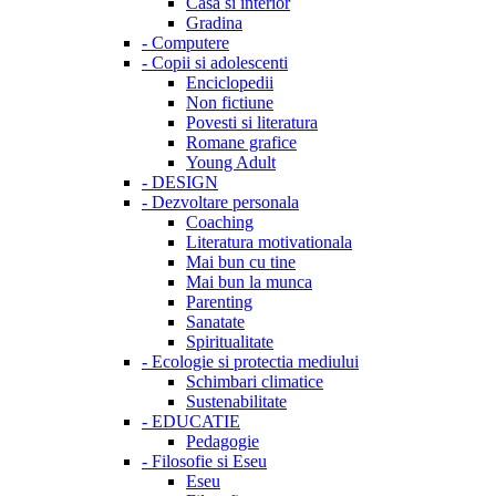
Casa si interior
Gradina
-
Computere
-
Copii si adolescenti
Enciclopedii
Non fictiune
Povesti si literatura
Romane grafice
Young Adult
-
DESIGN
-
Dezvoltare personala
Coaching
Literatura motivationala
Mai bun cu tine
Mai bun la munca
Parenting
Sanatate
Spiritualitate
-
Ecologie si protectia mediului
Schimbari climatice
Sustenabilitate
-
EDUCATIE
Pedagogie
-
Filosofie si Eseu
Eseu