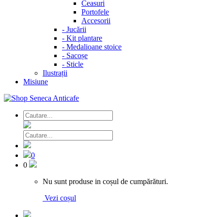
Ceasuri
Portofele
Accesorii
-
Jucării
-
Kit plantare
-
Medalioane stoice
-
Sacoșe
-
Sticle
Ilustrații
Misiune
0
0
Nu sunt produse in coșul de cumpărături.
Vezi coșul