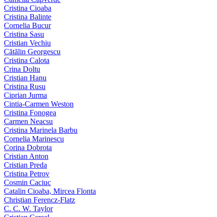
Cristina Cioaba
Cristina Balinte
Cornelia Bucur
Cristina Sasu
Cristian Vechiu
Cătălin Georgescu
Cristina Calota
Crina Doltu
Cristian Hanu
Cristina Rusu
Ciprian Jurma
Cintia-Carmen Weston
Cristina Fonogea
Carmen Neacsu
Cristina Marinela Barbu
Cornelia Marinescu
Corina Dobrota
Cristian Anton
Cristian Preda
Cristina Petrov
Cosmin Caciuc
Catalin Cioaba, Mircea Flonta
Christian Ferencz-Flatz
C. C. W. Taylor