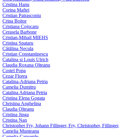
Cristina Hanu
Corina Maftei
Cristian Patrasconiu
Crina Boitor
Cristiana Cojocaru
Cerasela Barbone
Cristian-Mihail MIEHS
Cristina Spataru
Cătălina Necula
Cristian Constantinescu
Catalina si Louis Ulrich
Claudia Roxana Olteanu
Costel Popa
Cezar Florea
Catalina-Adriana Petria
Camelia Dumitru
Catalina Adriana Petria
Cristina Elena Gogata
Christina Anghelina
Claudia Olteanu
Cristina Jinga
Cristina Nan
Christopher Fry, Johann Fillinger, Fry, Christopher, Fillinger,
Camelia Munteanu
Camelia Capverde