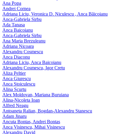
Ana Popa
Andrei Cornea
Adriana Liciu, Veronica D. Niculescu , Anca Băicoianu
Anca‑Gabriela Sirbu
Ada Tanasa
Anca Baicoianu
Anca-Gabriela Sirbu
Ana Maria Brezuleanu
Adriana Nicoara
Alexandru Cosmescu
Anca Diaconu
Adriana Liciu, Anca Baicoianu
Alexandru Cosmescu, Igor Cretu
Aliza Peltier
Anca Giurescu
Anca Stoiculescu
Alina Scurtu
Alex Moldovan, Mariana Buruiana
Alina-Nicoleta Ioan
Alfred Neagu
Antoaneta Ralian, Bogdan-Alexandru Stanescu
Adam Jinaru
Ancuta Bontas, Andrei Bontas
Anca Visinescu, Mihai Visinescu
Alexandru David