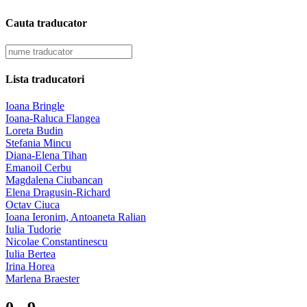
Cauta traducator
Lista traducatori
Ioana Bringle
Ioana-Raluca Flangea
Loreta Budin
Stefania Mincu
Diana-Elena Tihan
Emanoil Cerbu
Magdalena Ciubancan
Elena Dragusin-Richard
Octav Ciuca
Ioana Ieronim, Antoaneta Ralian
Iulia Tudorie
Nicolae Constantinescu
Iulia Bertea
Irina Horea
Marlena Braester