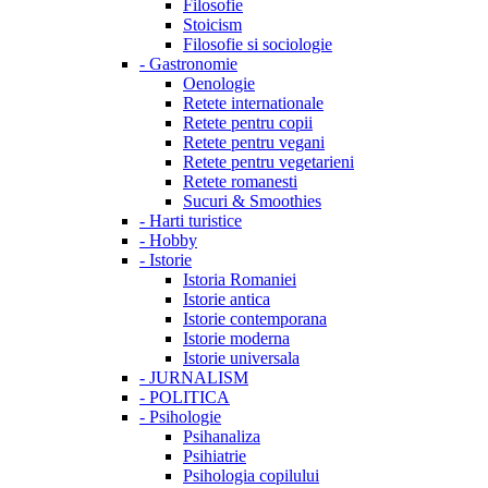
Filosofie
Stoicism
Filosofie si sociologie
-
Gastronomie
Oenologie
Retete internationale
Retete pentru copii
Retete pentru vegani
Retete pentru vegetarieni
Retete romanesti
Sucuri & Smoothies
-
Harti turistice
-
Hobby
-
Istorie
Istoria Romaniei
Istorie antica
Istorie contemporana
Istorie moderna
Istorie universala
-
JURNALISM
-
POLITICA
-
Psihologie
Psihanaliza
Psihiatrie
Psihologia copilului