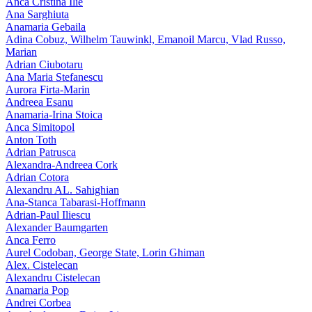
Anca Cristina Ilie
Ana Sarghiuta
Anamaria Gebaila
Adina Cobuz, Wilhelm Tauwinkl, Emanoil Marcu, Vlad Russo,
Marian
Adrian Ciubotaru
Ana Maria Stefanescu
Aurora Firta-Marin
Andreea Esanu
Anamaria-Irina Stoica
Anca Simitopol
Anton Toth
Adrian Patrusca
Alexandra-Andreea Cork
Adrian Cotora
Alexandru AL. Sahighian
Ana-Stanca Tabarasi-Hoffmann
Adrian-Paul Iliescu
Alexander Baumgarten
Anca Ferro
Aurel Codoban, George State, Lorin Ghiman
Alex. Cistelecan
Alexandru Cistelecan
Anamaria Pop
Andrei Corbea