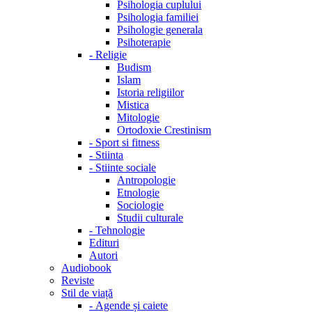
Psihologia cuplului
Psihologia familiei
Psihologie generala
Psihoterapie
-
Religie
Budism
Islam
Istoria religiilor
Mistica
Mitologie
Ortodoxie Crestinism
-
Sport si fitness
-
Stiinta
-
Stiinte sociale
Antropologie
Etnologie
Sociologie
Studii culturale
-
Tehnologie
Edituri
Autori
Audiobook
Reviste
Stil de viață
-
Agende și caiete