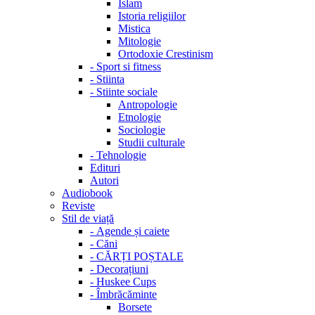
Islam
Istoria religiilor
Mistica
Mitologie
Ortodoxie Crestinism
-
Sport si fitness
-
Stiinta
-
Stiinte sociale
Antropologie
Etnologie
Sociologie
Studii culturale
-
Tehnologie
Edituri
Autori
Audiobook
Reviste
Stil de viață
-
Agende și caiete
-
Căni
-
CĂRȚI POȘTALE
-
Decorațiuni
-
Huskee Cups
-
Îmbrăcăminte
Borsete