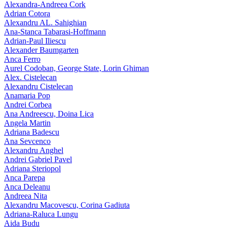
Alexandra-Andreea Cork
Adrian Cotora
Alexandru AL. Sahighian
Ana-Stanca Tabarasi-Hoffmann
Adrian-Paul Iliescu
Alexander Baumgarten
Anca Ferro
Aurel Codoban, George State, Lorin Ghiman
Alex. Cistelecan
Alexandru Cistelecan
Anamaria Pop
Andrei Corbea
Ana Andreescu, Doina Lica
Angela Martin
Adriana Badescu
Ana Sevcenco
Alexandru Anghel
Andrei Gabriel Pavel
Adriana Steriopol
Anca Parepa
Anca Deleanu
Andreea Nita
Alexandru Macovescu, Corina Gadiuta
Adriana-Raluca Lungu
Aida Budu