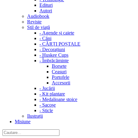
Edituri
Autori
Audiobook
Reviste
Stil de viață
-
Agende și caiete
-
Căni
-
CĂRȚI POȘTALE
-
Decorațiuni
-
Huskee Cups
-
Îmbrăcăminte
Borsete
Ceasuri
Portofele
Accesorii
-
Jucării
-
Kit plantare
-
Medalioane stoice
-
Sacoșe
-
Sticle
Ilustrații
Misiune