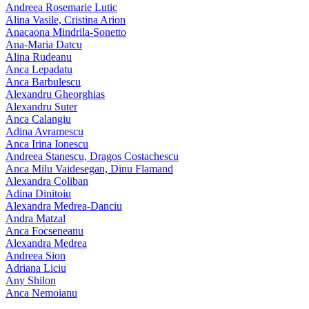
Andreea Rosemarie Lutic
Alina Vasile, Cristina Arion
Anacaona Mindrila-Sonetto
Ana-Maria Datcu
Alina Rudeanu
Anca Lepadatu
Anca Barbulescu
Alexandru Gheorghias
Alexandru Suter
Anca Calangiu
Adina Avramescu
Anca Irina Ionescu
Andreea Stanescu, Dragos Costachescu
Anca Milu Vaidesegan, Dinu Flamand
Alexandra Coliban
Adina Dinitoiu
Alexandra Medrea-Danciu
Andra Matzal
Anca Focseneanu
Alexandra Medrea
Andreea Sion
Adriana Liciu
Any Shilon
Anca Nemoianu