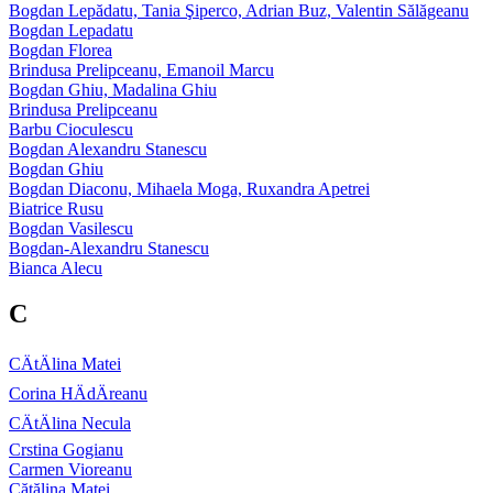
Bogdan Lepădatu, Tania Şiperco, Adrian Buz, Valentin Sălăgeanu
Bogdan Lepadatu
Bogdan Florea
Brindusa Prelipceanu, Emanoil Marcu
Bogdan Ghiu, Madalina Ghiu
Brindusa Prelipceanu
Barbu Cioculescu
Bogdan Alexandru Stanescu
Bogdan Ghiu
Bogdan Diaconu, Mihaela Moga, Ruxandra Apetrei
Biatrice Rusu
Bogdan Vasilescu
Bogdan-Alexandru Stanescu
Bianca Alecu
C
CÄtÄlina Matei
Corina HÄdÄreanu
CÄtÄlina Necula
Crstina Gogianu
Carmen Vioreanu
Cătălina Matei