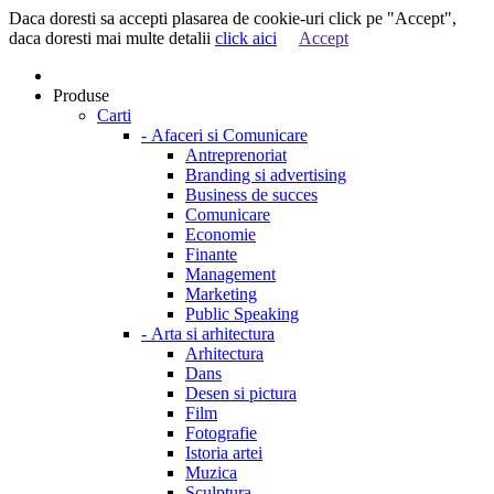
Daca doresti sa accepti plasarea de cookie-uri click pe "Accept",
daca doresti mai multe detalii
click aici
Accept
Produse
Carti
-
Afaceri si Comunicare
Antreprenoriat
Branding si advertising
Business de succes
Comunicare
Economie
Finante
Management
Marketing
Public Speaking
-
Arta si arhitectura
Arhitectura
Dans
Desen si pictura
Film
Fotografie
Istoria artei
Muzica
Sculptura