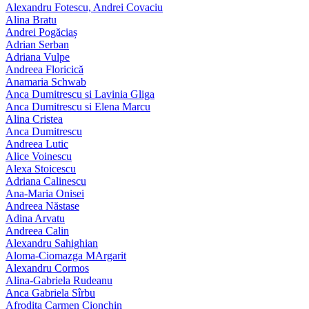
Alexandru Fotescu, Andrei Covaciu
Alina Bratu
Andrei Pogăciaș
Adrian Serban
Adriana Vulpe
Andreea Floricică
Anamaria Schwab
Anca Dumitrescu si Lavinia Gliga
Anca Dumitrescu si Elena Marcu
Alina Cristea
Anca Dumitrescu
Andreea Lutic
Alice Voinescu
Alexa Stoicescu
Adriana Calinescu
Ana-Maria Onisei
Andreea Năstase
Adina Arvatu
Andreea Calin
Alexandru Sahighian
Aloma-Ciomazga MArgarit
Alexandru Cormos
Alina-Gabriela Rudeanu
Anca Gabriela Sîrbu
Afrodita Carmen Cionchin