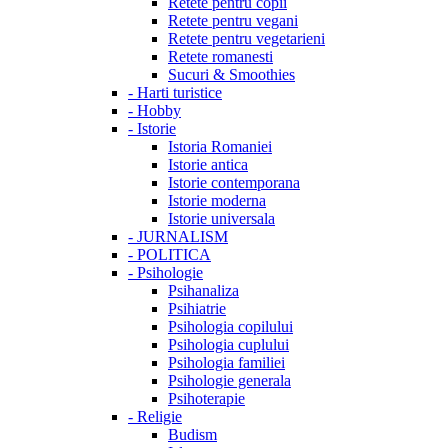
Retete pentru copii
Retete pentru vegani
Retete pentru vegetarieni
Retete romanesti
Sucuri & Smoothies
-
Harti turistice
-
Hobby
-
Istorie
Istoria Romaniei
Istorie antica
Istorie contemporana
Istorie moderna
Istorie universala
-
JURNALISM
-
POLITICA
-
Psihologie
Psihanaliza
Psihiatrie
Psihologia copilului
Psihologia cuplului
Psihologia familiei
Psihologie generala
Psihoterapie
-
Religie
Budism