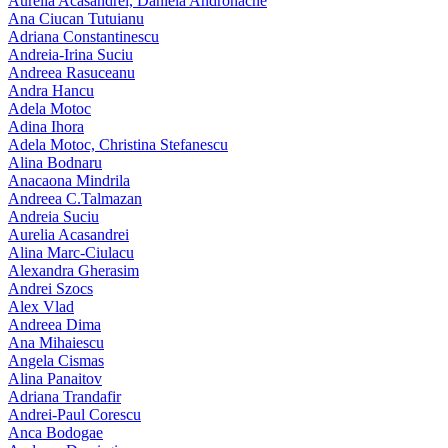
Aurelia Acasandrei, Daniela Andronache
Ana Ciucan Tutuianu
Adriana Constantinescu
Andreia-Irina Suciu
Andreea Rasuceanu
Andra Hancu
Adela Motoc
Adina Ihora
Adela Motoc, Christina Stefanescu
Alina Bodnaru
Anacaona Mindrila
Andreea C.Talmazan
Andreia Suciu
Aurelia Acasandrei
Alina Marc-Ciulacu
Alexandra Gherasim
Andrei Szocs
Alex Vlad
Andreea Dima
Ana Mihaiescu
Angela Cismas
Alina Panaitov
Adriana Trandafir
Andrei-Paul Corescu
Anca Bodogae