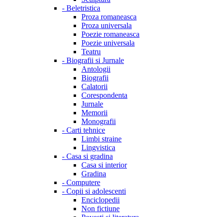
-
Beletristica
Proza romaneasca
Proza universala
Poezie romaneasca
Poezie universala
Teatru
-
Biografii si Jurnale
Antologii
Biografii
Calatorii
Corespondenta
Jurnale
Memorii
Monografii
-
Carti tehnice
Limbi straine
Lingvistica
-
Casa si gradina
Casa si interior
Gradina
-
Computere
-
Copii si adolescenti
Enciclopedii
Non fictiune