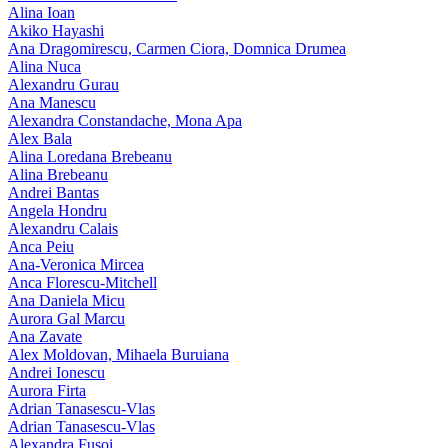
Alina Ioan
Akiko Hayashi
Ana Dragomirescu, Carmen Ciora, Domnica Drumea
Alina Nuca
Alexandru Gurau
Ana Manescu
Alexandra Constandache, Mona Apa
Alex Bala
Alina Loredana Brebeanu
Alina Brebeanu
Andrei Bantas
Angela Hondru
Alexandru Calais
Anca Peiu
Ana-Veronica Mircea
Anca Florescu-Mitchell
Ana Daniela Micu
Aurora Gal Marcu
Ana Zavate
Alex Moldovan, Mihaela Buruiana
Andrei Ionescu
Aurora Firta
Adrian Tanasescu‑Vlas
Adrian Tanasescu-Vlas
Alexandra Fusoi