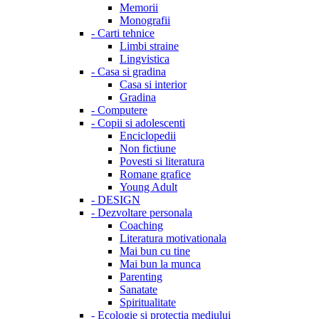
Memorii
Monografii
-
Carti tehnice
Limbi straine
Lingvistica
-
Casa si gradina
Casa si interior
Gradina
-
Computere
-
Copii si adolescenti
Enciclopedii
Non fictiune
Povesti si literatura
Romane grafice
Young Adult
-
DESIGN
-
Dezvoltare personala
Coaching
Literatura motivationala
Mai bun cu tine
Mai bun la munca
Parenting
Sanatate
Spiritualitate
-
Ecologie si protectia mediului