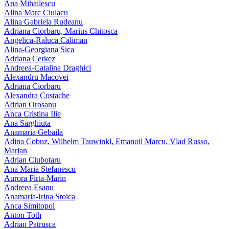
Ana Mihailescu
Alina Marc Ciulacu
Alina Gabriela Rudeanu
Adriana Ciorbaru, Marius Chitosca
Angelica-Raluca Caliman
Alina-Georgiana Sica
Adriana Cerkez
Andreea-Catalina Draghici
Alexandru Macovei
Adriana Ciorbaru
Alexandra Costache
Adrian Orosanu
Anca Cristina Ilie
Ana Sarghiuta
Anamaria Gebaila
Adina Cobuz, Wilhelm Tauwinkl, Emanoil Marcu, Vlad Russo,
Marian
Adrian Ciubotaru
Ana Maria Stefanescu
Aurora Firta-Marin
Andreea Esanu
Anamaria-Irina Stoica
Anca Simitopol
Anton Toth
Adrian Patrusca