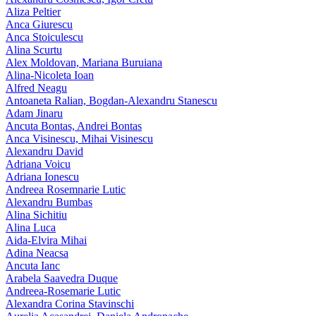
Aliza Peltier
Anca Giurescu
Anca Stoiculescu
Alina Scurtu
Alex Moldovan, Mariana Buruiana
Alina-Nicoleta Ioan
Alfred Neagu
Antoaneta Ralian, Bogdan-Alexandru Stanescu
Adam Jinaru
Ancuta Bontas, Andrei Bontas
Anca Visinescu, Mihai Visinescu
Alexandru David
Adriana Voicu
Adriana Ionescu
Andreea Rosemnarie Lutic
Alexandru Bumbas
Alina Sichitiu
Alina Luca
Aida-Elvira Mihai
Adina Neacsa
Ancuta Ianc
Arabela Saavedra Duque
Andreea-Rosemarie Lutic
Alexandra Corina Stavinschi