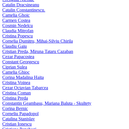
Catalin Dracsineanu
Catalin Constantinescu.
Camelia Ghoic
Carmen Costea
Cosmin Nedelcu
Claudia Mitrofan
Cristina Popescu
Cornelia Dumitru, Mihai‑Silviu Chirila
Claudiu Gaiu
Cristian Preda, Miruna Tataru Cazaban
Cezar Papacostea
Constant Georgescu
Ciprian Sulea
Camelia Ghioc
Corina Madalina Haita
Cristina Voinea
Cezar Octavian Tabarcea
Cristina Coman
Cristina Preda
Constantin Geambasu, Mariana Baluta - Skultety
Corina Bernic
Corneliu Papadopol
Catalina Stanislav
Cristian Ionescu