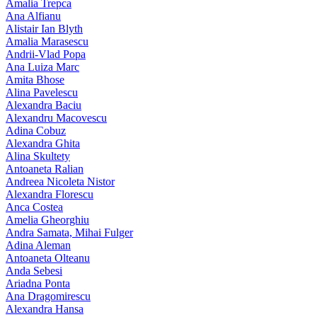
Amalia Trepca
Ana Alfianu
Alistair Ian Blyth
Amalia Marasescu
Andrii-Vlad Popa
Ana Luiza Marc
Amita Bhose
Alina Pavelescu
Alexandra Baciu
Alexandru Macovescu
Adina Cobuz
Alexandra Ghita
Alina Skultety
Antoaneta Ralian
Andreea Nicoleta Nistor
Alexandra Florescu
Anca Costea
Amelia Gheorghiu
Andra Samata, Mihai Fulger
Adina Aleman
Antoaneta Olteanu
Anda Sebesi
Ariadna Ponta
Ana Dragomirescu
Alexandra Hansa