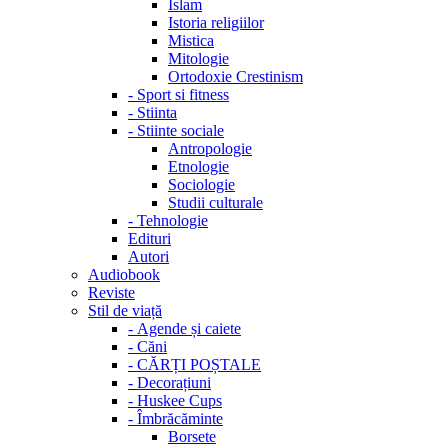
Islam
Istoria religiilor
Mistica
Mitologie
Ortodoxie Crestinism
-
Sport si fitness
-
Stiinta
-
Stiinte sociale
Antropologie
Etnologie
Sociologie
Studii culturale
-
Tehnologie
Edituri
Autori
Audiobook
Reviste
Stil de viață
-
Agende și caiete
-
Căni
-
CĂRȚI POȘTALE
-
Decorațiuni
-
Huskee Cups
-
Îmbrăcăminte
Borsete