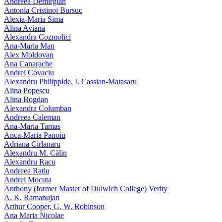
Andreea Demirgian
Antonia Cristinoi Bursuc
Alexia-Maria Sima
Alina Aviana
Alexandra Cozmolici
Ana-Maria Man
Alex Moldovan
Ana Canarache
Andrei Covaciu
Alexandru Philippide, I. Cassian‑Matasaru
Alina Popescu
Alina Bogdan
Alexandra Columban
Andreea Caleman
Ana-Maria Tamas
Anca-Maria Panoiu
Adriana Cirlanaru
Alexandru M. Călin
Alexandru Racu
Andreea Ratiu
Andrei Mocuta
Anthony (former Master of Dulwich College) Verity
A. K. Ramanujan
Arthur Cooper, G. W. Robinson
Ana Maria Nicolae