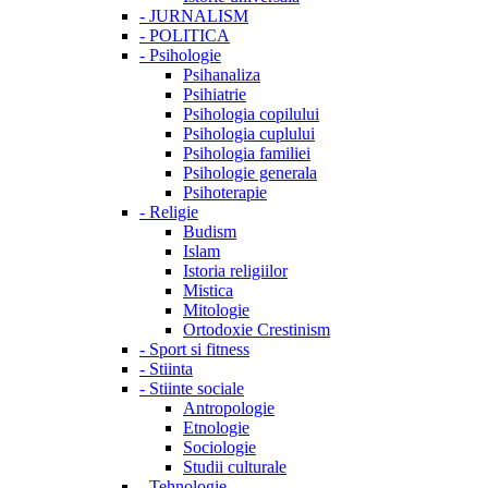
-
JURNALISM
-
POLITICA
-
Psihologie
Psihanaliza
Psihiatrie
Psihologia copilului
Psihologia cuplului
Psihologia familiei
Psihologie generala
Psihoterapie
-
Religie
Budism
Islam
Istoria religiilor
Mistica
Mitologie
Ortodoxie Crestinism
-
Sport si fitness
-
Stiinta
-
Stiinte sociale
Antropologie
Etnologie
Sociologie
Studii culturale
-
Tehnologie