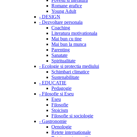
Povesti si literatura
Romane grafice
Young Adult
-
DESIGN
-
Dezvoltare personala
Coaching
Literatura motivationala
Mai bun cu tine
Mai bun la munca
Parenting
Sanatate
Spiritualitate
-
Ecologie si protectia mediului
Schimbari climatice
Sustenabilitate
-
EDUCATIE
Pedagogie
-
Filosofie si Eseu
Eseu
Filosofie
Stoicism
Filosofie si sociologie
-
Gastronomie
Oenologie
Retete internationale