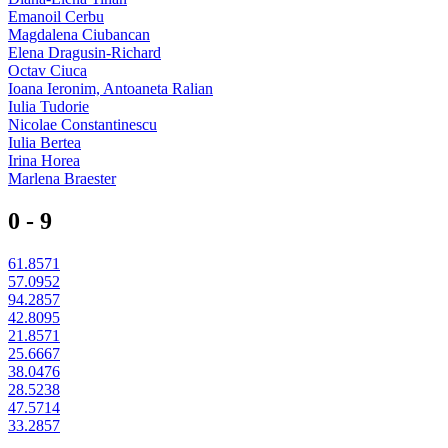
Emanoil Cerbu
Magdalena Ciubancan
Elena Dragusin-Richard
Octav Ciuca
Ioana Ieronim, Antoaneta Ralian
Iulia Tudorie
Nicolae Constantinescu
Iulia Bertea
Irina Horea
Marlena Braester
0 - 9
61.8571
57.0952
94.2857
42.8095
21.8571
25.6667
38.0476
28.5238
47.5714
33.2857