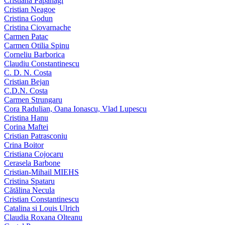
Cristiana Papahagi
Cristian Neagoe
Cristina Godun
Cristina Ciovarnache
Carmen Patac
Carmen Otilia Spinu
Corneliu Barborica
Claudiu Constantinescu
C. D. N. Costa
Cristian Bejan
C.D.N. Costa
Carmen Strungaru
Cora Radulian, Oana Ionascu, Vlad Lupescu
Cristina Hanu
Corina Maftei
Cristian Patrasconiu
Crina Boitor
Cristiana Cojocaru
Cerasela Barbone
Cristian-Mihail MIEHS
Cristina Spataru
Cătălina Necula
Cristian Constantinescu
Catalina si Louis Ulrich
Claudia Roxana Olteanu