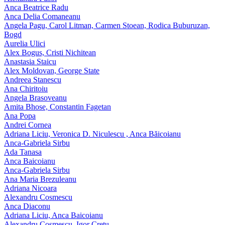
Anca Beatrice Radu
Anca Delia Comaneanu
Angela Pagu, Carol Litman, Carmen Stoean, Rodica Buburuzan,
Bogd
Aurelia Ulici
Alex Bogus, Cristi Nichitean
Anastasia Staicu
Alex Moldovan, George State
Andreea Stanescu
Ana Chiritoiu
Angela Brasoveanu
Amita Bhose, Constantin Fagetan
Ana Popa
Andrei Cornea
Adriana Liciu, Veronica D. Niculescu , Anca Băicoianu
Anca‑Gabriela Sirbu
Ada Tanasa
Anca Baicoianu
Anca-Gabriela Sirbu
Ana Maria Brezuleanu
Adriana Nicoara
Alexandru Cosmescu
Anca Diaconu
Adriana Liciu, Anca Baicoianu
Alexandru Cosmescu, Igor Cretu