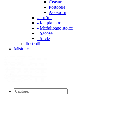
Ceasuri
Portofele
Accesorii
-
Jucării
-
Kit plantare
-
Medalioane stoice
-
Sacoșe
-
Sticle
Ilustrații
Misiune