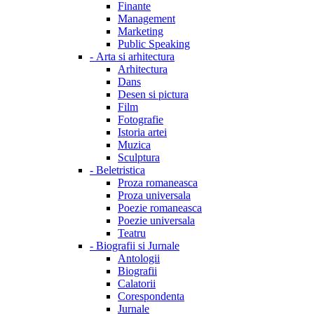
Finante
Management
Marketing
Public Speaking
-
Arta si arhitectura
Arhitectura
Dans
Desen si pictura
Film
Fotografie
Istoria artei
Muzica
Sculptura
-
Beletristica
Proza romaneasca
Proza universala
Poezie romaneasca
Poezie universala
Teatru
-
Biografii si Jurnale
Antologii
Biografii
Calatorii
Corespondenta
Jurnale