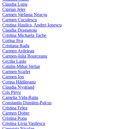
Claudia Lupu
Ciprian Jeler
Carmen Ștefania Neacșu
Carmen Cuculescu
Cristina Haulica, Andrei Ionescu
Claudia Draganoiu
Cristina Michaela Tache
Corina Jiva
Cristiana Radu
Carmen Ardelean
Carmen-Iulia Bourceanu
Cecilia Laslo
Catalin-Mihai Stefan
Carmen Scarlet
Carmen Ion
Corina Hădăreanu
Claudia Nystrand
Cris Pirvu
Camelia Vida-Ratiu
Constantin Dumitru‑Palcus
Cristina Felea
Carmen Dobre
Cristina Popa
Cristina Livia Vasilescu
Crenguta Nicolae