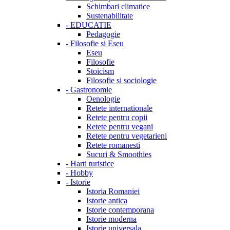
Schimbari climatice
Sustenabilitate
-
EDUCATIE
Pedagogie
-
Filosofie si Eseu
Eseu
Filosofie
Stoicism
Filosofie si sociologie
-
Gastronomie
Oenologie
Retete internationale
Retete pentru copii
Retete pentru vegani
Retete pentru vegetarieni
Retete romanesti
Sucuri & Smoothies
-
Harti turistice
-
Hobby
-
Istorie
Istoria Romaniei
Istorie antica
Istorie contemporana
Istorie moderna
Istorie universala