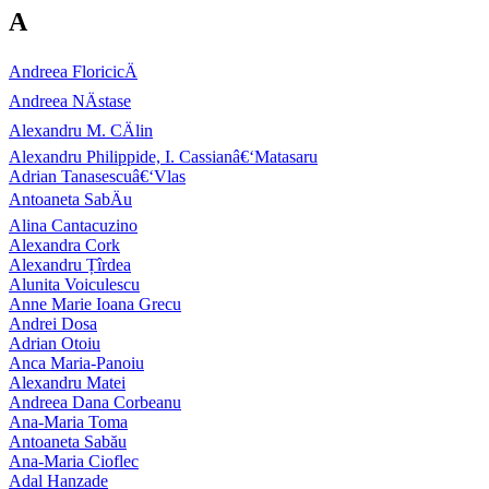
A
Andreea FloricicÄ
Andreea NÄstase
Alexandru M. CÄlin
Alexandru Philippide, I. Cassianâ€‘Matasaru
Adrian Tanasescuâ€‘Vlas
Antoaneta SabÄu
Alina Cantacuzino
Alexandra Cork
Alexandru Țîrdea
Alunita Voiculescu
Anne Marie Ioana Grecu
Andrei Dosa
Adrian Otoiu
Anca Maria-Panoiu
Alexandru Matei
Andreea Dana Corbeanu
Ana-Maria Toma
Antoaneta Sabău
Ana-Maria Cioflec
Adal Hanzade