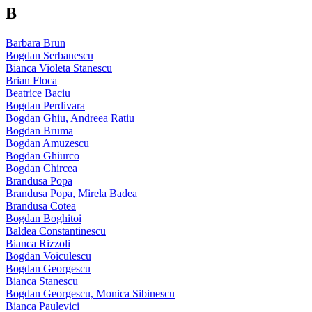
B
Barbara Brun
Bogdan Serbanescu
Bianca Violeta Stanescu
Brian Floca
Beatrice Baciu
Bogdan Perdivara
Bogdan Ghiu, Andreea Ratiu
Bogdan Bruma
Bogdan Amuzescu
Bogdan Ghiurco
Bogdan Chircea
Brandusa Popa
Brandusa Popa, Mirela Badea
Brandusa Cotea
Bogdan Boghitoi
Baldea Constantinescu
Bianca Rizzoli
Bogdan Voiculescu
Bogdan Georgescu
Bianca Stanescu
Bogdan Georgescu, Monica Sibinescu
Bianca Paulevici