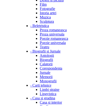
Desen si pictura
Film
Fotografie
Istoria artei
Muzica
Sculptura
-
Beletristica
Proza romaneasca
Proza universala
Poezie romaneasca
Poezie universala
Teatru
-
Biografii si Jurnale
Antologii
Biografii
Calatorii
Corespondenta
Jurnale
Memorii
Monografii
-
Carti tehnice
Limbi straine
Lingvistica
-
Casa si gradina
Casa si interior