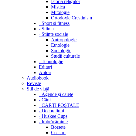
Istoria religiilor
Mistica
Mitologie
Ortodoxie Crestinism
-
Sport si fitness
-
Stiinta
-
Stiinte sociale
Antropologie
Etnologie
Sociologie
Studii culturale
-
Tehnologie
Edituri
Autori
Audiobook
Reviste
Stil de viață
-
Agende și caiete
-
Căni
-
CĂRȚI POȘTALE
-
Decorațiuni
-
Huskee Cups
-
Îmbrăcăminte
Borsete
Ceasuri