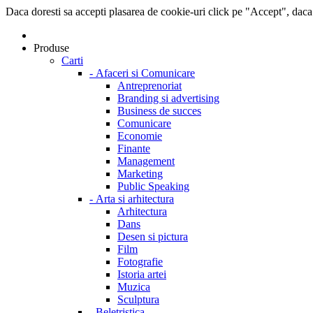
Daca doresti sa accepti plasarea de cookie-uri click pe "Accept", daca
Produse
Carti
-
Afaceri si Comunicare
Antreprenoriat
Branding si advertising
Business de succes
Comunicare
Economie
Finante
Management
Marketing
Public Speaking
-
Arta si arhitectura
Arhitectura
Dans
Desen si pictura
Film
Fotografie
Istoria artei
Muzica
Sculptura
-
Beletristica