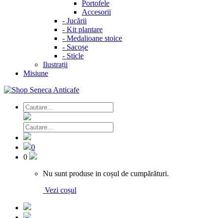
Portofele
Accesorii
-
Jucării
-
Kit plantare
-
Medalioane stoice
-
Sacoșe
-
Sticle
Ilustrații
Misiune
0
0
Nu sunt produse in coșul de cumpărături.
Vezi coșul