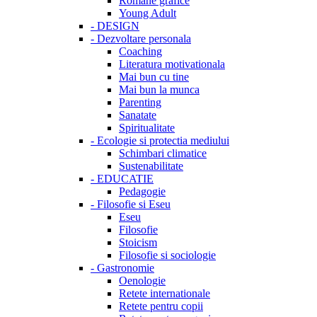
Romane grafice
Young Adult
-
DESIGN
-
Dezvoltare personala
Coaching
Literatura motivationala
Mai bun cu tine
Mai bun la munca
Parenting
Sanatate
Spiritualitate
-
Ecologie si protectia mediului
Schimbari climatice
Sustenabilitate
-
EDUCATIE
Pedagogie
-
Filosofie si Eseu
Eseu
Filosofie
Stoicism
Filosofie si sociologie
-
Gastronomie
Oenologie
Retete internationale
Retete pentru copii