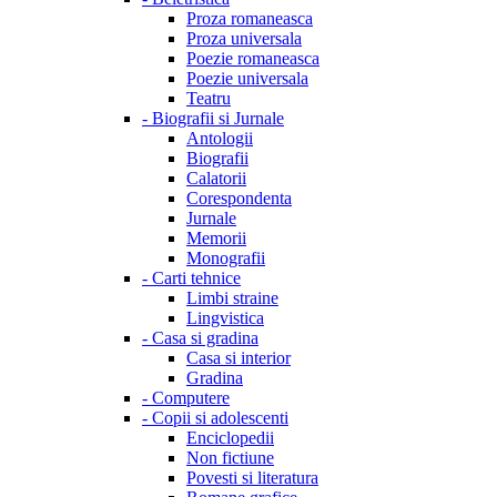
Proza romaneasca
Proza universala
Poezie romaneasca
Poezie universala
Teatru
-
Biografii si Jurnale
Antologii
Biografii
Calatorii
Corespondenta
Jurnale
Memorii
Monografii
-
Carti tehnice
Limbi straine
Lingvistica
-
Casa si gradina
Casa si interior
Gradina
-
Computere
-
Copii si adolescenti
Enciclopedii
Non fictiune
Povesti si literatura