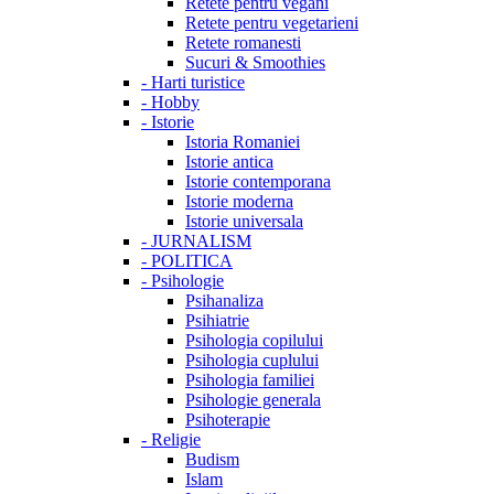
Retete pentru vegani
Retete pentru vegetarieni
Retete romanesti
Sucuri & Smoothies
-
Harti turistice
-
Hobby
-
Istorie
Istoria Romaniei
Istorie antica
Istorie contemporana
Istorie moderna
Istorie universala
-
JURNALISM
-
POLITICA
-
Psihologie
Psihanaliza
Psihiatrie
Psihologia copilului
Psihologia cuplului
Psihologia familiei
Psihologie generala
Psihoterapie
-
Religie
Budism
Islam