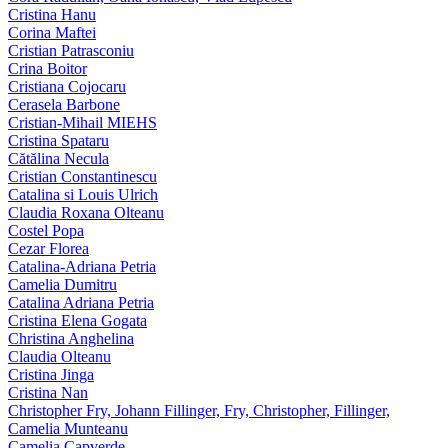
Cristina Hanu
Corina Maftei
Cristian Patrasconiu
Crina Boitor
Cristiana Cojocaru
Cerasela Barbone
Cristian-Mihail MIEHS
Cristina Spataru
Cătălina Necula
Cristian Constantinescu
Catalina si Louis Ulrich
Claudia Roxana Olteanu
Costel Popa
Cezar Florea
Catalina-Adriana Petria
Camelia Dumitru
Catalina Adriana Petria
Cristina Elena Gogata
Christina Anghelina
Claudia Olteanu
Cristina Jinga
Cristina Nan
Christopher Fry, Johann Fillinger, Fry, Christopher, Fillinger,
Camelia Munteanu
Camelia Capverde