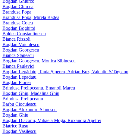
Bogdan Ghiurco
Bogdan Chircea
Brandusa Popa
Brandusa Popa, Mirela Badea
Brandusa Cotea
Bogdan Boghitoi
Baldea Constantinescu
Bianca Rizzoli
Bogdan Voiculescu
Bogdan Georgescu
Bianca Stanescu
Bogdan Georgescu, Monica Sibinescu
Bianca Paulevici
Bogdan Lepădatu, Tania Şiperco, Adrian Buz, Valentin Sălăgeanu
Bogdan Lepadatu
Bogdan Florea
Brindusa Prelipceanu, Emanoil Marcu
Bogdan Ghiu, Madalina Ghiu
Brindusa Prelipceanu
Barbu Cioculescu
Bogdan Alexandru Stanescu
Bogdan Ghiu
Bogdan Diaconu, Mihaela Moga, Ruxandra Apetrei
Biatrice Rusu
Bogdan Vasilescu