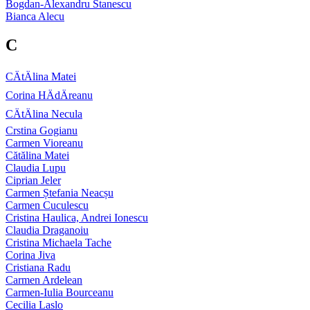
Bogdan-Alexandru Stanescu
Bianca Alecu
C
CÄtÄlina Matei
Corina HÄdÄreanu
CÄtÄlina Necula
Crstina Gogianu
Carmen Vioreanu
Cătălina Matei
Claudia Lupu
Ciprian Jeler
Carmen Ștefania Neacșu
Carmen Cuculescu
Cristina Haulica, Andrei Ionescu
Claudia Draganoiu
Cristina Michaela Tache
Corina Jiva
Cristiana Radu
Carmen Ardelean
Carmen-Iulia Bourceanu
Cecilia Laslo