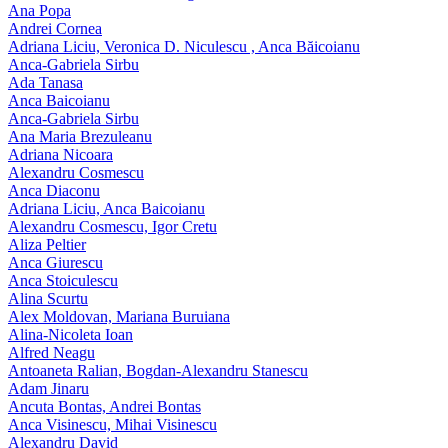
Ana Popa
Andrei Cornea
Adriana Liciu, Veronica D. Niculescu , Anca Băicoianu
Anca‑Gabriela Sirbu
Ada Tanasa
Anca Baicoianu
Anca-Gabriela Sirbu
Ana Maria Brezuleanu
Adriana Nicoara
Alexandru Cosmescu
Anca Diaconu
Adriana Liciu, Anca Baicoianu
Alexandru Cosmescu, Igor Cretu
Aliza Peltier
Anca Giurescu
Anca Stoiculescu
Alina Scurtu
Alex Moldovan, Mariana Buruiana
Alina-Nicoleta Ioan
Alfred Neagu
Antoaneta Ralian, Bogdan-Alexandru Stanescu
Adam Jinaru
Ancuta Bontas, Andrei Bontas
Anca Visinescu, Mihai Visinescu
Alexandru David