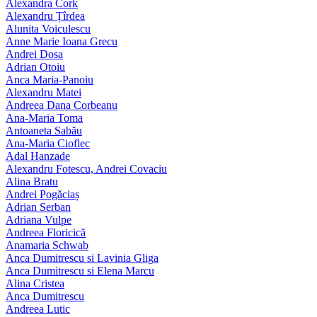
Alexandra Cork
Alexandru Țîrdea
Alunita Voiculescu
Anne Marie Ioana Grecu
Andrei Dosa
Adrian Otoiu
Anca Maria-Panoiu
Alexandru Matei
Andreea Dana Corbeanu
Ana-Maria Toma
Antoaneta Sabău
Ana-Maria Cioflec
Adal Hanzade
Alexandru Fotescu, Andrei Covaciu
Alina Bratu
Andrei Pogăciaș
Adrian Serban
Adriana Vulpe
Andreea Floricică
Anamaria Schwab
Anca Dumitrescu si Lavinia Gliga
Anca Dumitrescu si Elena Marcu
Alina Cristea
Anca Dumitrescu
Andreea Lutic