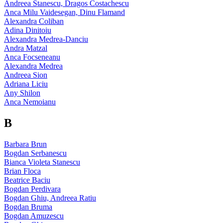
Andreea Stanescu, Dragos Costachescu
Anca Milu Vaidesegan, Dinu Flamand
Alexandra Coliban
Adina Dinitoiu
Alexandra Medrea-Danciu
Andra Matzal
Anca Focseneanu
Alexandra Medrea
Andreea Sion
Adriana Liciu
Any Shilon
Anca Nemoianu
B
Barbara Brun
Bogdan Serbanescu
Bianca Violeta Stanescu
Brian Floca
Beatrice Baciu
Bogdan Perdivara
Bogdan Ghiu, Andreea Ratiu
Bogdan Bruma
Bogdan Amuzescu