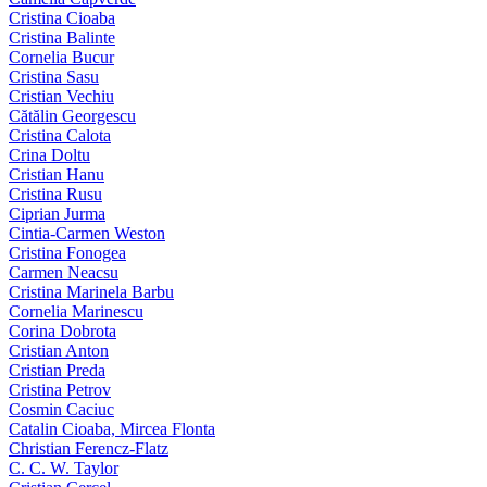
Cristina Cioaba
Cristina Balinte
Cornelia Bucur
Cristina Sasu
Cristian Vechiu
Cătălin Georgescu
Cristina Calota
Crina Doltu
Cristian Hanu
Cristina Rusu
Ciprian Jurma
Cintia-Carmen Weston
Cristina Fonogea
Carmen Neacsu
Cristina Marinela Barbu
Cornelia Marinescu
Corina Dobrota
Cristian Anton
Cristian Preda
Cristina Petrov
Cosmin Caciuc
Catalin Cioaba, Mircea Flonta
Christian Ferencz-Flatz
C. C. W. Taylor