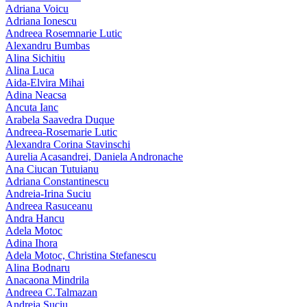
Adriana Voicu
Adriana Ionescu
Andreea Rosemnarie Lutic
Alexandru Bumbas
Alina Sichitiu
Alina Luca
Aida-Elvira Mihai
Adina Neacsa
Ancuta Ianc
Arabela Saavedra Duque
Andreea-Rosemarie Lutic
Alexandra Corina Stavinschi
Aurelia Acasandrei, Daniela Andronache
Ana Ciucan Tutuianu
Adriana Constantinescu
Andreia-Irina Suciu
Andreea Rasuceanu
Andra Hancu
Adela Motoc
Adina Ihora
Adela Motoc, Christina Stefanescu
Alina Bodnaru
Anacaona Mindrila
Andreea C.Talmazan
Andreia Suciu