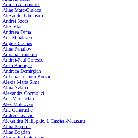
Aurelia Acasandrei
Alina Marc-Ciulacu
Alexandra Gherasim
Andrei Szocs
Alex Vlad
Andreea Dima
Ana Mihaiescu
Angela Cismas
Alina Panaitov
Adriana Trandafir
Andrei-Paul Corescu
Anca Bodogae
Andreea Demirgian
Antonia Cristinoi Bursuc
Alexia-Maria Sima
Alina Aviana
Alexandra Cozmolici
Ana-Maria Man
Alex Moldovan
Ana Canarache
Andrei Covaciu
Alexandru Philippide, I. Cassian‑Matasaru
Alina Popescu
Alina Bogdan
Alexandra Columban