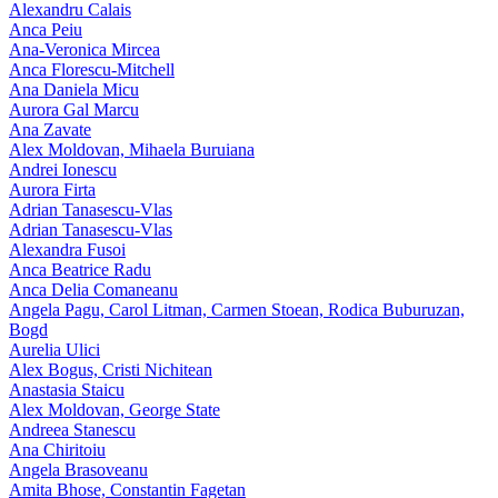
Alexandru Calais
Anca Peiu
Ana-Veronica Mircea
Anca Florescu-Mitchell
Ana Daniela Micu
Aurora Gal Marcu
Ana Zavate
Alex Moldovan, Mihaela Buruiana
Andrei Ionescu
Aurora Firta
Adrian Tanasescu‑Vlas
Adrian Tanasescu-Vlas
Alexandra Fusoi
Anca Beatrice Radu
Anca Delia Comaneanu
Angela Pagu, Carol Litman, Carmen Stoean, Rodica Buburuzan,
Bogd
Aurelia Ulici
Alex Bogus, Cristi Nichitean
Anastasia Staicu
Alex Moldovan, George State
Andreea Stanescu
Ana Chiritoiu
Angela Brasoveanu
Amita Bhose, Constantin Fagetan