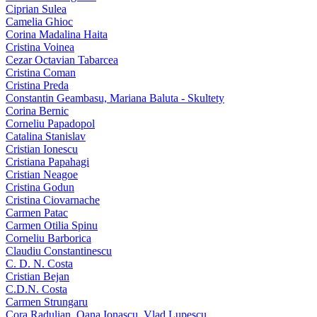
Ciprian Sulea
Camelia Ghioc
Corina Madalina Haita
Cristina Voinea
Cezar Octavian Tabarcea
Cristina Coman
Cristina Preda
Constantin Geambasu, Mariana Baluta - Skultety
Corina Bernic
Corneliu Papadopol
Catalina Stanislav
Cristian Ionescu
Cristiana Papahagi
Cristian Neagoe
Cristina Godun
Cristina Ciovarnache
Carmen Patac
Carmen Otilia Spinu
Corneliu Barborica
Claudiu Constantinescu
C. D. N. Costa
Cristian Bejan
C.D.N. Costa
Carmen Strungaru
Cora Radulian, Oana Ionascu, Vlad Lupescu