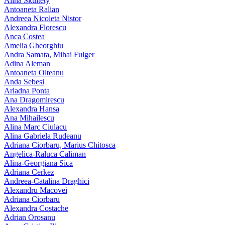
Alina Skultety
Antoaneta Ralian
Andreea Nicoleta Nistor
Alexandra Florescu
Anca Costea
Amelia Gheorghiu
Andra Samata, Mihai Fulger
Adina Aleman
Antoaneta Olteanu
Anda Sebesi
Ariadna Ponta
Ana Dragomirescu
Alexandra Hansa
Ana Mihailescu
Alina Marc Ciulacu
Alina Gabriela Rudeanu
Adriana Ciorbaru, Marius Chitosca
Angelica-Raluca Caliman
Alina-Georgiana Sica
Adriana Cerkez
Andreea-Catalina Draghici
Alexandru Macovei
Adriana Ciorbaru
Alexandra Costache
Adrian Orosanu