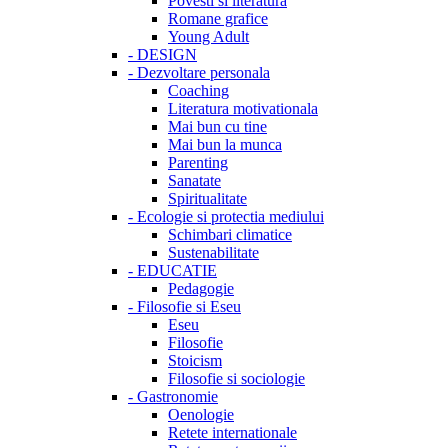
Povesti si literatura
Romane grafice
Young Adult
-
DESIGN
-
Dezvoltare personala
Coaching
Literatura motivationala
Mai bun cu tine
Mai bun la munca
Parenting
Sanatate
Spiritualitate
-
Ecologie si protectia mediului
Schimbari climatice
Sustenabilitate
-
EDUCATIE
Pedagogie
-
Filosofie si Eseu
Eseu
Filosofie
Stoicism
Filosofie si sociologie
-
Gastronomie
Oenologie
Retete internationale