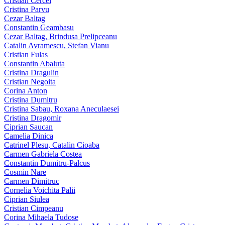
Cristian Cercel
Cristina Parvu
Cezar Baltag
Constantin Geambasu
Cezar Baltag, Brindusa Prelipceanu
Catalin Avramescu, Stefan Vianu
Cristian Fulas
Constantin Abaluta
Cristina Dragulin
Cristian Negoita
Corina Anton
Cristina Dumitru
Cristina Sabau, Roxana Aneculaesei
Cristina Dragomir
Ciprian Saucan
Camelia Dinica
Catrinel Plesu, Catalin Cioaba
Carmen Gabriela Costea
Constantin Dumitru-Palcus
Cosmin Nare
Carmen Dimitruc
Cornelia Voichita Palii
Ciprian Siulea
Cristian Cimpeanu
Corina Mihaela Tudose