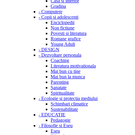
Casa si interior
Gradina
-
Computere
-
Copii si adolescenti
Enciclopedii
Non fictiune
Povesti si literatura
Romane grafice
Young Adult
-
DESIGN
-
Dezvoltare personala
Coaching
Literatura motivationala
Mai bun cu tine
Mai bun la munca
Parenting
Sanatate
Spiritualitate
-
Ecologie si protectia mediului
Schimbari climatice
Sustenabilitate
-
EDUCATIE
Pedagogie
-
Filosofie si Eseu
Eseu