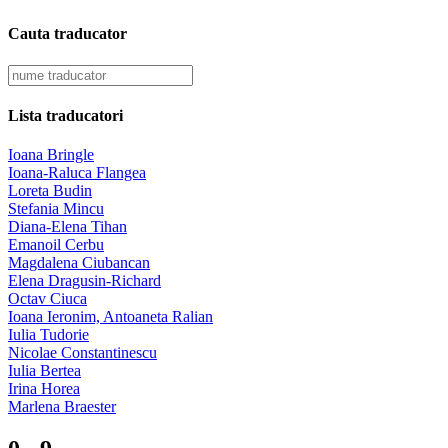
Cauta traducator
Lista traducatori
Ioana Bringle
Ioana-Raluca Flangea
Loreta Budin
Stefania Mincu
Diana-Elena Tihan
Emanoil Cerbu
Magdalena Ciubancan
Elena Dragusin-Richard
Octav Ciuca
Ioana Ieronim, Antoaneta Ralian
Iulia Tudorie
Nicolae Constantinescu
Iulia Bertea
Irina Horea
Marlena Braester