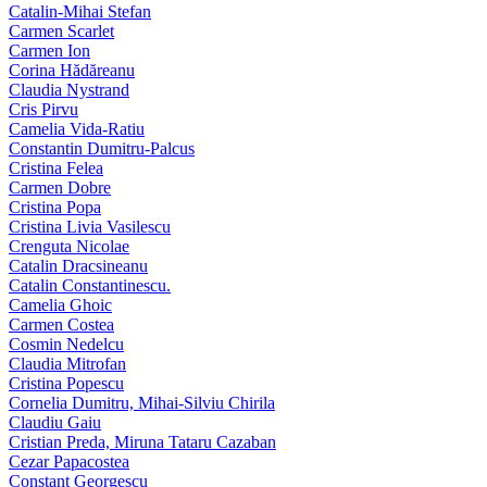
Catalin-Mihai Stefan
Carmen Scarlet
Carmen Ion
Corina Hădăreanu
Claudia Nystrand
Cris Pirvu
Camelia Vida-Ratiu
Constantin Dumitru‑Palcus
Cristina Felea
Carmen Dobre
Cristina Popa
Cristina Livia Vasilescu
Crenguta Nicolae
Catalin Dracsineanu
Catalin Constantinescu.
Camelia Ghoic
Carmen Costea
Cosmin Nedelcu
Claudia Mitrofan
Cristina Popescu
Cornelia Dumitru, Mihai‑Silviu Chirila
Claudiu Gaiu
Cristian Preda, Miruna Tataru Cazaban
Cezar Papacostea
Constant Georgescu