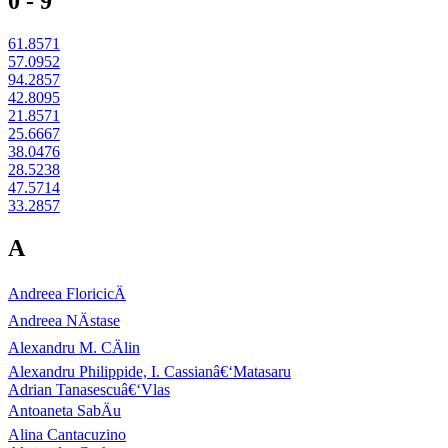
0 - 9
61.8571
57.0952
94.2857
42.8095
21.8571
25.6667
38.0476
28.5238
47.5714
33.2857
A
Andreea FloricicÄ
Andreea NÄstase
Alexandru M. CÄlin
Alexandru Philippide, I. Cassianâ€‘Matasaru
Adrian Tanasescuâ€‘Vlas
Antoaneta SabÄu
Alina Cantacuzino