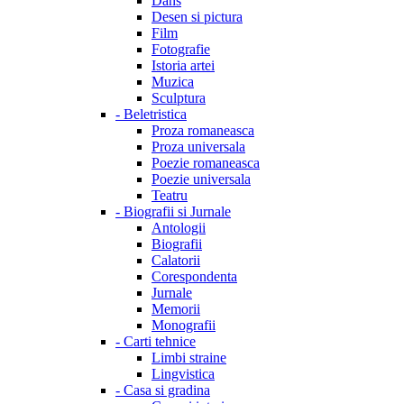
Dans
Desen si pictura
Film
Fotografie
Istoria artei
Muzica
Sculptura
-
Beletristica
Proza romaneasca
Proza universala
Poezie romaneasca
Poezie universala
Teatru
-
Biografii si Jurnale
Antologii
Biografii
Calatorii
Corespondenta
Jurnale
Memorii
Monografii
-
Carti tehnice
Limbi straine
Lingvistica
-
Casa si gradina