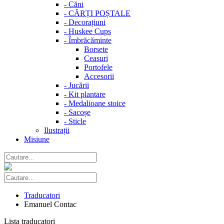
-
Căni
-
CĂRȚI POȘTALE
-
Decorațiuni
-
Huskee Cups
-
Îmbrăcăminte
Borsete
Ceasuri
Portofele
Accesorii
-
Jucării
-
Kit plantare
-
Medalioane stoice
-
Sacoșe
-
Sticle
Ilustrații
Misiune
Traducatori
Emanuel Contac
Lista traducatori