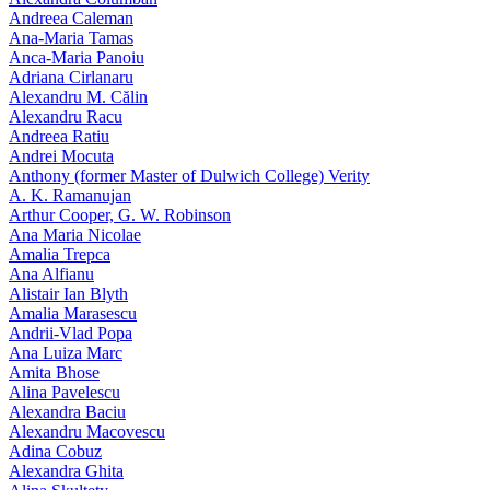
Andreea Caleman
Ana-Maria Tamas
Anca-Maria Panoiu
Adriana Cirlanaru
Alexandru M. Călin
Alexandru Racu
Andreea Ratiu
Andrei Mocuta
Anthony (former Master of Dulwich College) Verity
A. K. Ramanujan
Arthur Cooper, G. W. Robinson
Ana Maria Nicolae
Amalia Trepca
Ana Alfianu
Alistair Ian Blyth
Amalia Marasescu
Andrii-Vlad Popa
Ana Luiza Marc
Amita Bhose
Alina Pavelescu
Alexandra Baciu
Alexandru Macovescu
Adina Cobuz
Alexandra Ghita