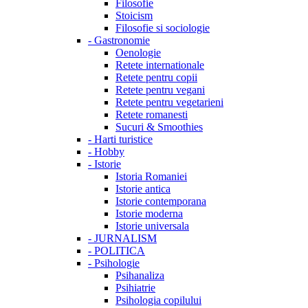
Filosofie
Stoicism
Filosofie si sociologie
-
Gastronomie
Oenologie
Retete internationale
Retete pentru copii
Retete pentru vegani
Retete pentru vegetarieni
Retete romanesti
Sucuri & Smoothies
-
Harti turistice
-
Hobby
-
Istorie
Istoria Romaniei
Istorie antica
Istorie contemporana
Istorie moderna
Istorie universala
-
JURNALISM
-
POLITICA
-
Psihologie
Psihanaliza
Psihiatrie
Psihologia copilului