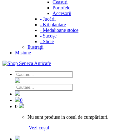
Ceasuri
Portofele
Accesorii
-
Jucării
-
Kit plantare
-
Medalioane stoice
-
Sacoșe
-
Sticle
Ilustrații
Misiune
0
0
Nu sunt produse in coșul de cumpărături.
Vezi coșul