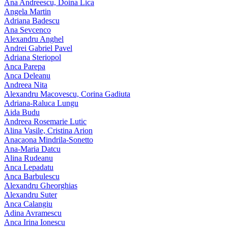
Ana Andreescu, Doina Lica
Angela Martin
Adriana Badescu
Ana Sevcenco
Alexandru Anghel
Andrei Gabriel Pavel
Adriana Steriopol
Anca Parepa
Anca Deleanu
Andreea Nita
Alexandru Macovescu, Corina Gadiuta
Adriana-Raluca Lungu
Aida Budu
Andreea Rosemarie Lutic
Alina Vasile, Cristina Arion
Anacaona Mindrila-Sonetto
Ana-Maria Datcu
Alina Rudeanu
Anca Lepadatu
Anca Barbulescu
Alexandru Gheorghias
Alexandru Suter
Anca Calangiu
Adina Avramescu
Anca Irina Ionescu