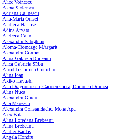
Alice Voinescu
Alexa Stoicescu
Adriana Calinescu
Ana-Maria Onisei
Andreea Năstase
Adina Arvatu
Andreea Calin
Alexandru Sahighian
Aloma-Ciomazga MArgarit
Alexandru Cormos
Alina-Gabriela Rudeanu
Anca Gabriela Sîrbu
Afrodita Carmen Cionchin
Alina Ioan
Akiko Hayashi
Ana Dragomirescu, Carmen Ciora, Domnica Drumea
Alina Nuca
Alexandru Gurau
Ana Manescu
Alexandra Constandache, Mona Apa
Alex Bala
Alina Loredana Brebeanu
Alina Brebeanu
Andrei Bantas
Angela Hondru