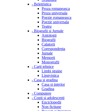
-
Beletristica
Proza romaneasca
Proza universala
Poezie romaneasca
Poezie universala
Teatru
-
Biografii si Jurnale
Antologii
Biografii
Calatorii
Corespondenta
Jurnale
Memorii
Monografii
-
Carti tehnice
Limbi straine
Lingvistica
-
Casa si gradina
Casa si interior
Gradina
-
Computere
-
Copii si adolescenti
Enciclopedii
Non fictiune