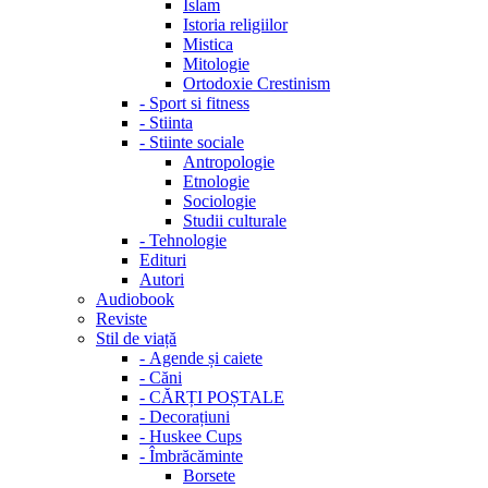
Islam
Istoria religiilor
Mistica
Mitologie
Ortodoxie Crestinism
-
Sport si fitness
-
Stiinta
-
Stiinte sociale
Antropologie
Etnologie
Sociologie
Studii culturale
-
Tehnologie
Edituri
Autori
Audiobook
Reviste
Stil de viață
-
Agende și caiete
-
Căni
-
CĂRȚI POȘTALE
-
Decorațiuni
-
Huskee Cups
-
Îmbrăcăminte
Borsete