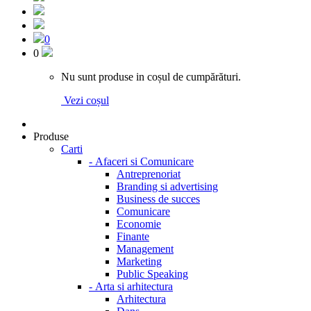
0
0
Nu sunt produse in coșul de cumpărături.
Vezi coșul
Produse
Carti
-
Afaceri si Comunicare
Antreprenoriat
Branding si advertising
Business de succes
Comunicare
Economie
Finante
Management
Marketing
Public Speaking
-
Arta si arhitectura
Arhitectura