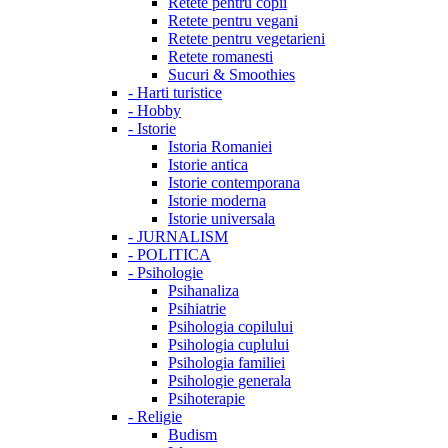
Retete pentru copii
Retete pentru vegani
Retete pentru vegetarieni
Retete romanesti
Sucuri & Smoothies
-
Harti turistice
-
Hobby
-
Istorie
Istoria Romaniei
Istorie antica
Istorie contemporana
Istorie moderna
Istorie universala
-
JURNALISM
-
POLITICA
-
Psihologie
Psihanaliza
Psihiatrie
Psihologia copilului
Psihologia cuplului
Psihologia familiei
Psihologie generala
Psihoterapie
-
Religie
Budism