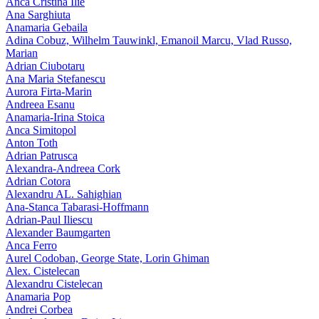
Anca Cristina Ilie
Ana Sarghiuta
Anamaria Gebaila
Adina Cobuz, Wilhelm Tauwinkl, Emanoil Marcu, Vlad Russo,
Marian
Adrian Ciubotaru
Ana Maria Stefanescu
Aurora Firta-Marin
Andreea Esanu
Anamaria-Irina Stoica
Anca Simitopol
Anton Toth
Adrian Patrusca
Alexandra-Andreea Cork
Adrian Cotora
Alexandru AL. Sahighian
Ana-Stanca Tabarasi-Hoffmann
Adrian-Paul Iliescu
Alexander Baumgarten
Anca Ferro
Aurel Codoban, George State, Lorin Ghiman
Alex. Cistelecan
Alexandru Cistelecan
Anamaria Pop
Andrei Corbea