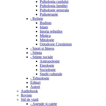
Psihologia cuplului
Psihologia familiei
Psihologie generala
Psihoterapie
-
Religie
Budism
Islam
Istoria religiilor
Mistica
Mitologie
Ortodoxie Crestinism
-
Sport si fitness
-
Stiinta
-
Stiinte sociale
Antropologie
Etnologie
Sociologie
Studii culturale
-
Tehnologie
Edituri
Autori
Audiobook
Reviste
Stil de viață
-
Agende și caiete