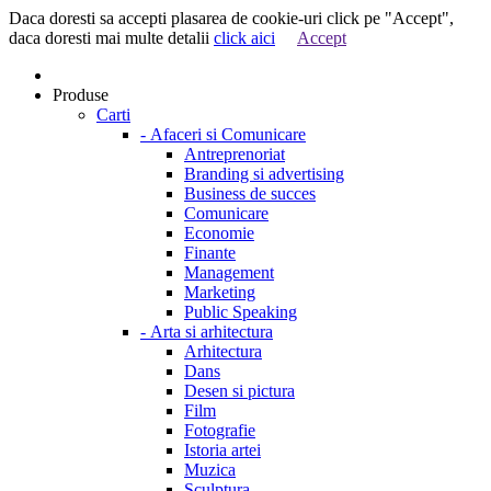
Daca doresti sa accepti plasarea de cookie-uri click pe "Accept",
daca doresti mai multe detalii
click aici
Accept
Produse
Carti
-
Afaceri si Comunicare
Antreprenoriat
Branding si advertising
Business de succes
Comunicare
Economie
Finante
Management
Marketing
Public Speaking
-
Arta si arhitectura
Arhitectura
Dans
Desen si pictura
Film
Fotografie
Istoria artei
Muzica
Sculptura