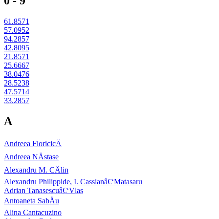
0 - 9
61.8571
57.0952
94.2857
42.8095
21.8571
25.6667
38.0476
28.5238
47.5714
33.2857
A
Andreea FloricicÄ
Andreea NÄstase
Alexandru M. CÄlin
Alexandru Philippide, I. Cassianâ€‘Matasaru
Adrian Tanasescuâ€‘Vlas
Antoaneta SabÄu
Alina Cantacuzino