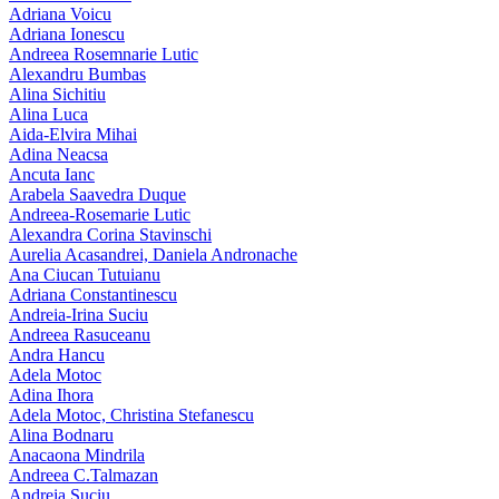
Adriana Voicu
Adriana Ionescu
Andreea Rosemnarie Lutic
Alexandru Bumbas
Alina Sichitiu
Alina Luca
Aida-Elvira Mihai
Adina Neacsa
Ancuta Ianc
Arabela Saavedra Duque
Andreea-Rosemarie Lutic
Alexandra Corina Stavinschi
Aurelia Acasandrei, Daniela Andronache
Ana Ciucan Tutuianu
Adriana Constantinescu
Andreia-Irina Suciu
Andreea Rasuceanu
Andra Hancu
Adela Motoc
Adina Ihora
Adela Motoc, Christina Stefanescu
Alina Bodnaru
Anacaona Mindrila
Andreea C.Talmazan
Andreia Suciu