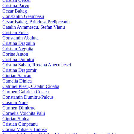
Cristian Cercel
Cristina Parvu
Cezar Baltag
Constantin Geambasu
Cezar Baltag, Brindusa Prelipceanu
Catalin Avramescu, Stefan Vianu
Cristian Fulas
Constantin Abaluta
Cristina Dragulin
Cristian Negoita
Corina Anton
Cristina Dumitru
Cristina Sabau, Roxana Aneculaesei
Cristina Dragomir
Ciprian Saucan
Camelia Dinica
Catrinel Plesu, Catalin Cioaba
Carmen Gabriela Costea
Constantin Dumitru-Palcus
Cosmin Nare
Carmen Dimitruc
Cornelia Voichita Palii
Ciprian Siulea
Cristian Cimpeanu
Corina Mihaela Tudose