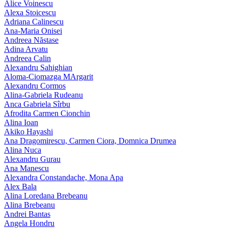
Alice Voinescu
Alexa Stoicescu
Adriana Calinescu
Ana-Maria Onisei
Andreea Năstase
Adina Arvatu
Andreea Calin
Alexandru Sahighian
Aloma-Ciomazga MArgarit
Alexandru Cormos
Alina-Gabriela Rudeanu
Anca Gabriela Sîrbu
Afrodita Carmen Cionchin
Alina Ioan
Akiko Hayashi
Ana Dragomirescu, Carmen Ciora, Domnica Drumea
Alina Nuca
Alexandru Gurau
Ana Manescu
Alexandra Constandache, Mona Apa
Alex Bala
Alina Loredana Brebeanu
Alina Brebeanu
Andrei Bantas
Angela Hondru