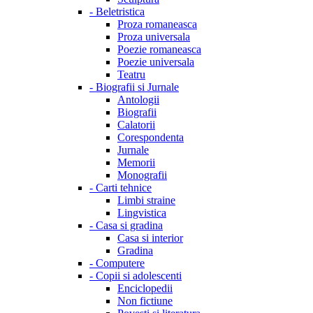
-
Beletristica
Proza romaneasca
Proza universala
Poezie romaneasca
Poezie universala
Teatru
-
Biografii si Jurnale
Antologii
Biografii
Calatorii
Corespondenta
Jurnale
Memorii
Monografii
-
Carti tehnice
Limbi straine
Lingvistica
-
Casa si gradina
Casa si interior
Gradina
-
Computere
-
Copii si adolescenti
Enciclopedii
Non fictiune