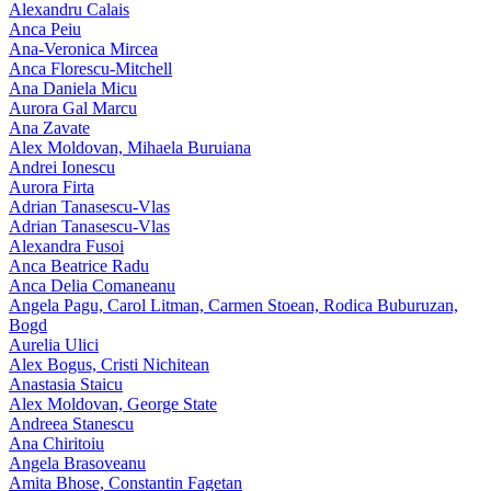
Alexandru Calais
Anca Peiu
Ana-Veronica Mircea
Anca Florescu-Mitchell
Ana Daniela Micu
Aurora Gal Marcu
Ana Zavate
Alex Moldovan, Mihaela Buruiana
Andrei Ionescu
Aurora Firta
Adrian Tanasescu‑Vlas
Adrian Tanasescu-Vlas
Alexandra Fusoi
Anca Beatrice Radu
Anca Delia Comaneanu
Angela Pagu, Carol Litman, Carmen Stoean, Rodica Buburuzan,
Bogd
Aurelia Ulici
Alex Bogus, Cristi Nichitean
Anastasia Staicu
Alex Moldovan, George State
Andreea Stanescu
Ana Chiritoiu
Angela Brasoveanu
Amita Bhose, Constantin Fagetan