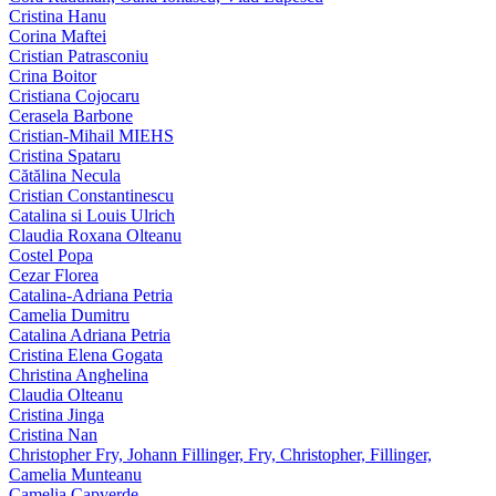
Cristina Hanu
Corina Maftei
Cristian Patrasconiu
Crina Boitor
Cristiana Cojocaru
Cerasela Barbone
Cristian-Mihail MIEHS
Cristina Spataru
Cătălina Necula
Cristian Constantinescu
Catalina si Louis Ulrich
Claudia Roxana Olteanu
Costel Popa
Cezar Florea
Catalina-Adriana Petria
Camelia Dumitru
Catalina Adriana Petria
Cristina Elena Gogata
Christina Anghelina
Claudia Olteanu
Cristina Jinga
Cristina Nan
Christopher Fry, Johann Fillinger, Fry, Christopher, Fillinger,
Camelia Munteanu
Camelia Capverde