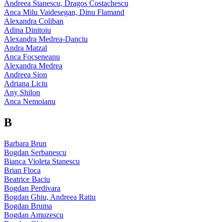
Andreea Stanescu, Dragos Costachescu
Anca Milu Vaidesegan, Dinu Flamand
Alexandra Coliban
Adina Dinitoiu
Alexandra Medrea-Danciu
Andra Matzal
Anca Focseneanu
Alexandra Medrea
Andreea Sion
Adriana Liciu
Any Shilon
Anca Nemoianu
B
Barbara Brun
Bogdan Serbanescu
Bianca Violeta Stanescu
Brian Floca
Beatrice Baciu
Bogdan Perdivara
Bogdan Ghiu, Andreea Ratiu
Bogdan Bruma
Bogdan Amuzescu