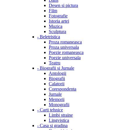
Dans
Desen si pictura
Film
Fotografie
Istoria artei
Muzica
Sculptura
-
Beletristica
Proza romaneasca
Proza universala
Poezie romaneasca
Poezie universala
Teatru
-
Biografii si Jurnale
Antologii
Biografii
Calatorii
Corespondenta
Jurnale
Memorii
Monografii
-
Carti tehnice
Limbi straine
Lingvistica
-
Casa si gradina