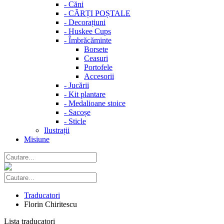
-
Căni
-
CĂRȚI POȘTALE
-
Decorațiuni
-
Huskee Cups
-
Îmbrăcăminte
Borsete
Ceasuri
Portofele
Accesorii
-
Jucării
-
Kit plantare
-
Medalioane stoice
-
Sacoșe
-
Sticle
Ilustrații
Misiune
Traducatori
Florin Chiritescu
Lista traducatori