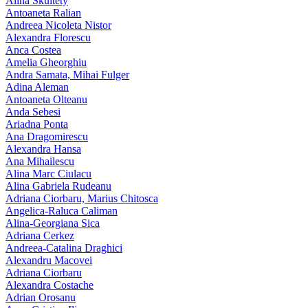
Alina Skultety
Antoaneta Ralian
Andreea Nicoleta Nistor
Alexandra Florescu
Anca Costea
Amelia Gheorghiu
Andra Samata, Mihai Fulger
Adina Aleman
Antoaneta Olteanu
Anda Sebesi
Ariadna Ponta
Ana Dragomirescu
Alexandra Hansa
Ana Mihailescu
Alina Marc Ciulacu
Alina Gabriela Rudeanu
Adriana Ciorbaru, Marius Chitosca
Angelica-Raluca Caliman
Alina-Georgiana Sica
Adriana Cerkez
Andreea-Catalina Draghici
Alexandru Macovei
Adriana Ciorbaru
Alexandra Costache
Adrian Orosanu