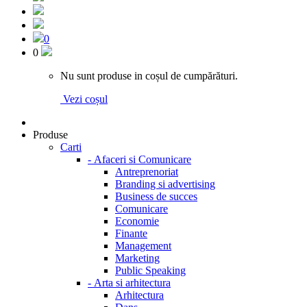
0
0
Nu sunt produse in coșul de cumpărături.
Vezi coșul
Produse
Carti
-
Afaceri si Comunicare
Antreprenoriat
Branding si advertising
Business de succes
Comunicare
Economie
Finante
Management
Marketing
Public Speaking
-
Arta si arhitectura
Arhitectura