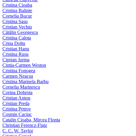
Cristina Cioaba
Cristina Balinte
Cornelia Bucur
Cristina Sasu
Cristian Vechiu
Cătălin Georgescu
Cristina Calota
Crina Doltu
Cristian Hanu
Cristina Rusu
Ciprian Jurma
Cintia-Carmen Weston
Cristina Fonogea
Carmen Neacsu
Cristina Marinela Barbu
Cornelia Marinescu
Corina Dobrota
Cristian Anton
Cristian Preda
Cristina Petrov
Cosmin Caciuc
Catalin Cioaba, Mircea Flonta
Christian Ferencz-Flatz
C. C. W. Taylor