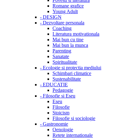
Povesti si literatura
Romane grafice
Young Adult
-
DESIGN
-
Dezvoltare personala
Coaching
Literatura motivationala
Mai bun cu tine
Mai bun la munca
Parenting
Sanatate
Spiritualitate
-
Ecologie si protectia mediului
Schimbari climatice
Sustenabilitate
-
EDUCATIE
Pedagogie
-
Filosofie si Eseu
Eseu
Filosofie
Stoicism
Filosofie si sociologie
-
Gastronomie
Oenologie
Retete internationale