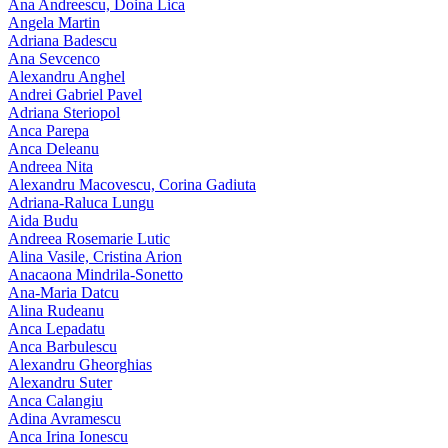
Ana Andreescu, Doina Lica
Angela Martin
Adriana Badescu
Ana Sevcenco
Alexandru Anghel
Andrei Gabriel Pavel
Adriana Steriopol
Anca Parepa
Anca Deleanu
Andreea Nita
Alexandru Macovescu, Corina Gadiuta
Adriana-Raluca Lungu
Aida Budu
Andreea Rosemarie Lutic
Alina Vasile, Cristina Arion
Anacaona Mindrila-Sonetto
Ana-Maria Datcu
Alina Rudeanu
Anca Lepadatu
Anca Barbulescu
Alexandru Gheorghias
Alexandru Suter
Anca Calangiu
Adina Avramescu
Anca Irina Ionescu