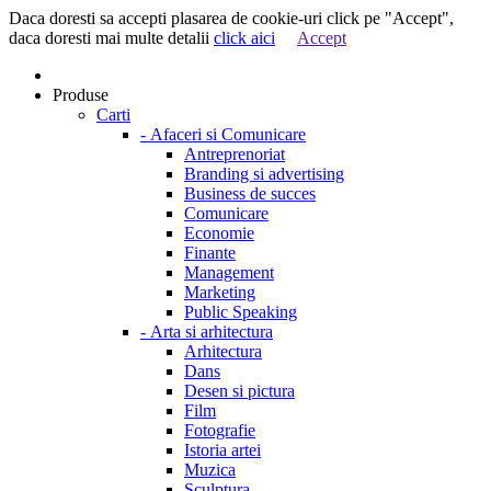
Daca doresti sa accepti plasarea de cookie-uri click pe "Accept",
daca doresti mai multe detalii
click aici
Accept
Produse
Carti
-
Afaceri si Comunicare
Antreprenoriat
Branding si advertising
Business de succes
Comunicare
Economie
Finante
Management
Marketing
Public Speaking
-
Arta si arhitectura
Arhitectura
Dans
Desen si pictura
Film
Fotografie
Istoria artei
Muzica
Sculptura