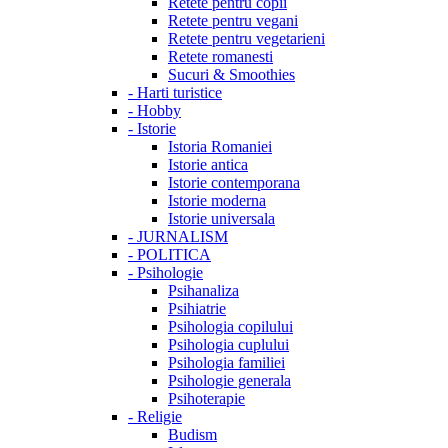
Retete pentru copii
Retete pentru vegani
Retete pentru vegetarieni
Retete romanesti
Sucuri & Smoothies
-
Harti turistice
-
Hobby
-
Istorie
Istoria Romaniei
Istorie antica
Istorie contemporana
Istorie moderna
Istorie universala
-
JURNALISM
-
POLITICA
-
Psihologie
Psihanaliza
Psihiatrie
Psihologia copilului
Psihologia cuplului
Psihologia familiei
Psihologie generala
Psihoterapie
-
Religie
Budism