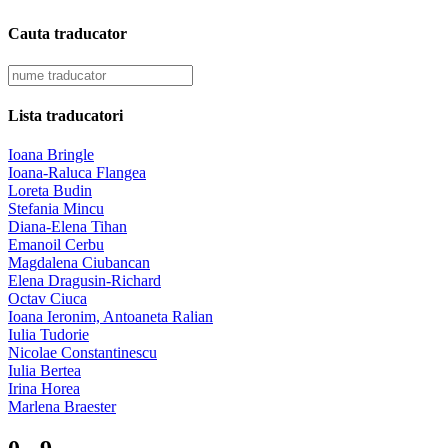
Cauta traducator
Lista traducatori
Ioana Bringle
Ioana-Raluca Flangea
Loreta Budin
Stefania Mincu
Diana-Elena Tihan
Emanoil Cerbu
Magdalena Ciubancan
Elena Dragusin-Richard
Octav Ciuca
Ioana Ieronim, Antoaneta Ralian
Iulia Tudorie
Nicolae Constantinescu
Iulia Bertea
Irina Horea
Marlena Braester