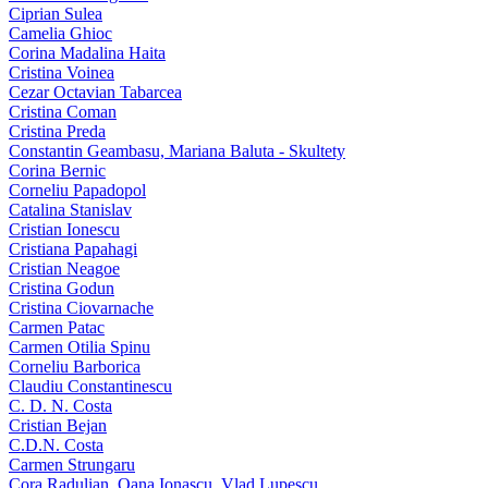
Ciprian Sulea
Camelia Ghioc
Corina Madalina Haita
Cristina Voinea
Cezar Octavian Tabarcea
Cristina Coman
Cristina Preda
Constantin Geambasu, Mariana Baluta - Skultety
Corina Bernic
Corneliu Papadopol
Catalina Stanislav
Cristian Ionescu
Cristiana Papahagi
Cristian Neagoe
Cristina Godun
Cristina Ciovarnache
Carmen Patac
Carmen Otilia Spinu
Corneliu Barborica
Claudiu Constantinescu
C. D. N. Costa
Cristian Bejan
C.D.N. Costa
Carmen Strungaru
Cora Radulian, Oana Ionascu, Vlad Lupescu