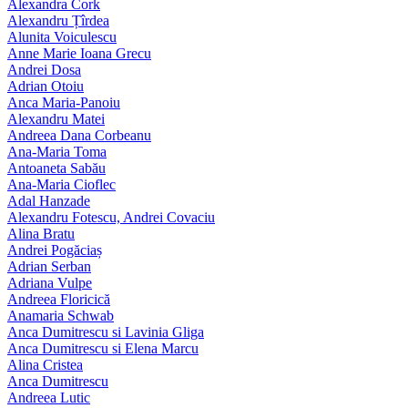
Alexandra Cork
Alexandru Țîrdea
Alunita Voiculescu
Anne Marie Ioana Grecu
Andrei Dosa
Adrian Otoiu
Anca Maria-Panoiu
Alexandru Matei
Andreea Dana Corbeanu
Ana-Maria Toma
Antoaneta Sabău
Ana-Maria Cioflec
Adal Hanzade
Alexandru Fotescu, Andrei Covaciu
Alina Bratu
Andrei Pogăciaș
Adrian Serban
Adriana Vulpe
Andreea Floricică
Anamaria Schwab
Anca Dumitrescu si Lavinia Gliga
Anca Dumitrescu si Elena Marcu
Alina Cristea
Anca Dumitrescu
Andreea Lutic