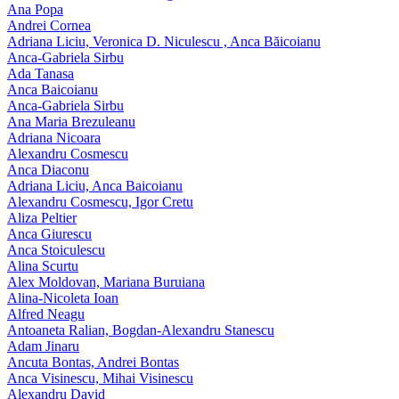
Ana Popa
Andrei Cornea
Adriana Liciu, Veronica D. Niculescu , Anca Băicoianu
Anca‑Gabriela Sirbu
Ada Tanasa
Anca Baicoianu
Anca-Gabriela Sirbu
Ana Maria Brezuleanu
Adriana Nicoara
Alexandru Cosmescu
Anca Diaconu
Adriana Liciu, Anca Baicoianu
Alexandru Cosmescu, Igor Cretu
Aliza Peltier
Anca Giurescu
Anca Stoiculescu
Alina Scurtu
Alex Moldovan, Mariana Buruiana
Alina-Nicoleta Ioan
Alfred Neagu
Antoaneta Ralian, Bogdan-Alexandru Stanescu
Adam Jinaru
Ancuta Bontas, Andrei Bontas
Anca Visinescu, Mihai Visinescu
Alexandru David