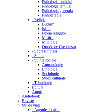
Psihologia cuplului
Psihologia familiei
Psihologie generala
Psihoterapie
-
Religie
Budism
Islam
Istoria religiilor
Mistica
Mitologie
Ortodoxie Crestinism
-
Sport si fitness
-
Stiinta
-
Stiinte sociale
Antropologie
Etnologie
Sociologie
Studii culturale
-
Tehnologie
Edituri
Autori
Audiobook
Reviste
Stil de viață
-
Agende și caiete