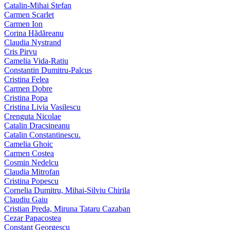
Catalin-Mihai Stefan
Carmen Scarlet
Carmen Ion
Corina Hădăreanu
Claudia Nystrand
Cris Pirvu
Camelia Vida-Ratiu
Constantin Dumitru‑Palcus
Cristina Felea
Carmen Dobre
Cristina Popa
Cristina Livia Vasilescu
Crenguta Nicolae
Catalin Dracsineanu
Catalin Constantinescu.
Camelia Ghoic
Carmen Costea
Cosmin Nedelcu
Claudia Mitrofan
Cristina Popescu
Cornelia Dumitru, Mihai‑Silviu Chirila
Claudiu Gaiu
Cristian Preda, Miruna Tataru Cazaban
Cezar Papacostea
Constant Georgescu