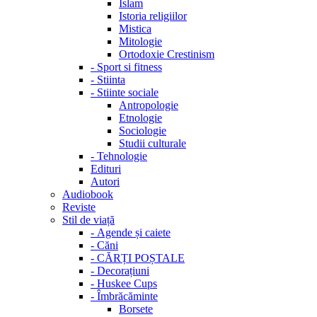
Islam
Istoria religiilor
Mistica
Mitologie
Ortodoxie Crestinism
-
Sport si fitness
-
Stiinta
-
Stiinte sociale
Antropologie
Etnologie
Sociologie
Studii culturale
-
Tehnologie
Edituri
Autori
Audiobook
Reviste
Stil de viață
-
Agende și caiete
-
Căni
-
CĂRȚI POȘTALE
-
Decorațiuni
-
Huskee Cups
-
Îmbrăcăminte
Borsete