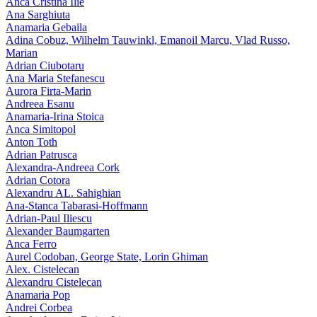
Anca Cristina Ilie
Ana Sarghiuta
Anamaria Gebaila
Adina Cobuz, Wilhelm Tauwinkl, Emanoil Marcu, Vlad Russo,
Marian
Adrian Ciubotaru
Ana Maria Stefanescu
Aurora Firta-Marin
Andreea Esanu
Anamaria-Irina Stoica
Anca Simitopol
Anton Toth
Adrian Patrusca
Alexandra-Andreea Cork
Adrian Cotora
Alexandru AL. Sahighian
Ana-Stanca Tabarasi-Hoffmann
Adrian-Paul Iliescu
Alexander Baumgarten
Anca Ferro
Aurel Codoban, George State, Lorin Ghiman
Alex. Cistelecan
Alexandru Cistelecan
Anamaria Pop
Andrei Corbea