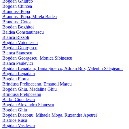
Bogdan Ghiurco
Bogdan Chircea
Brandusa Popa
Brandusa Popa, Mirela Badea
Brandusa Cotea
Bogdan Boghitoi
Baldea Constantinescu
Bianca Rizzoli
Bogdan Voiculescu
Bogdan Georgescu
Bianca Stanescu
Bogdan Georgescu, Monica Sibinescu
Bianca Paulevici
Bogdan Lepădatu, Tania Şiperco, Adrian Buz, Valentin Sălăgeanu
Bogdan Lepadatu
Bogdan Florea
Brindusa Prelipceanu, Emanoil Marcu
Bogdan Ghiu, Madalina Ghiu
Brindusa Prelipceanu
Barbu Cioculescu
Bogdan Alexandru Stanescu
Bogdan Ghiu
Bogdan Diaconu, Mihaela Moga, Ruxandra Apetrei
Biatrice Rusu
Bogdan Vasilescu