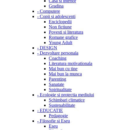
Casa si interior
Gradina
-
Computere
-
Copii si adolescenti
Enciclopedii
Non fictiune
Povesti si literatura
Romane grafice
Young Adult
-
DESIGN
-
Dezvoltare personala
Coaching
Literatura motivationala
Mai bun cu tine
Mai bun la munca
Parenting
Sanatate
Spiritualitate
-
Ecologie si protectia mediului
Schimbari climatice
Sustenabilitate
-
EDUCATIE
Pedagogie
-
Filosofie si Eseu
Eseu