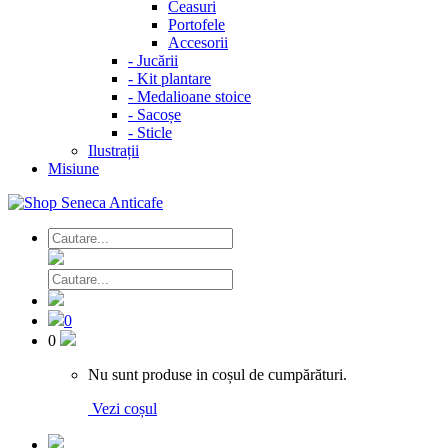
Ceasuri
Portofele
Accesorii
-
Jucării
-
Kit plantare
-
Medalioane stoice
-
Sacoșe
-
Sticle
Ilustrații
Misiune
0
0
Nu sunt produse in coșul de cumpărături.
Vezi coșul