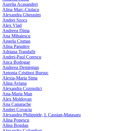
Aurelia Acasandrei
Alina Marc-Ciulacu
Alexandra Gherasim
Andrei Szocs
Alex Vlad
Andreea Dima
Ana Mihaiescu
Angela Cismas
Alina Panaitov
Adriana Trandafir
Andrei-Paul Corescu
Anca Bodogae
Andreea Demirgian
Antonia Cristinoi Bursuc
Alexia-Maria Sima
Alina Aviana
Alexandra Cozmolici
Ana-Maria Man
Alex Moldovan
Ana Canarache
Andrei Covaciu
Alexandru Philippide, I. Cassian‑Matasaru
Alina Popescu
Alina Bogdan
Alexandra Columban