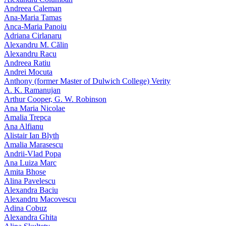
Andreea Caleman
Ana-Maria Tamas
Anca-Maria Panoiu
Adriana Cirlanaru
Alexandru M. Călin
Alexandru Racu
Andreea Ratiu
Andrei Mocuta
Anthony (former Master of Dulwich College) Verity
A. K. Ramanujan
Arthur Cooper, G. W. Robinson
Ana Maria Nicolae
Amalia Trepca
Ana Alfianu
Alistair Ian Blyth
Amalia Marasescu
Andrii-Vlad Popa
Ana Luiza Marc
Amita Bhose
Alina Pavelescu
Alexandra Baciu
Alexandru Macovescu
Adina Cobuz
Alexandra Ghita