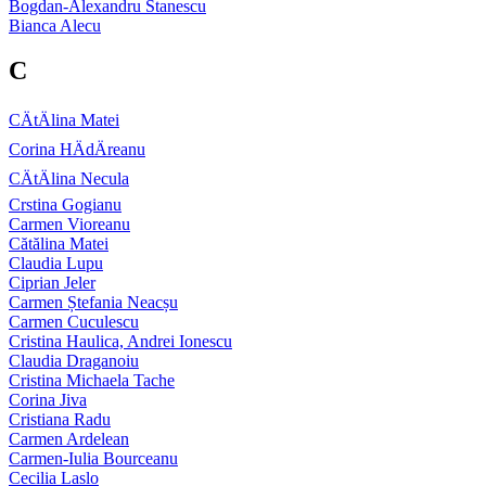
Bogdan-Alexandru Stanescu
Bianca Alecu
C
CÄtÄlina Matei
Corina HÄdÄreanu
CÄtÄlina Necula
Crstina Gogianu
Carmen Vioreanu
Cătălina Matei
Claudia Lupu
Ciprian Jeler
Carmen Ștefania Neacșu
Carmen Cuculescu
Cristina Haulica, Andrei Ionescu
Claudia Draganoiu
Cristina Michaela Tache
Corina Jiva
Cristiana Radu
Carmen Ardelean
Carmen-Iulia Bourceanu
Cecilia Laslo