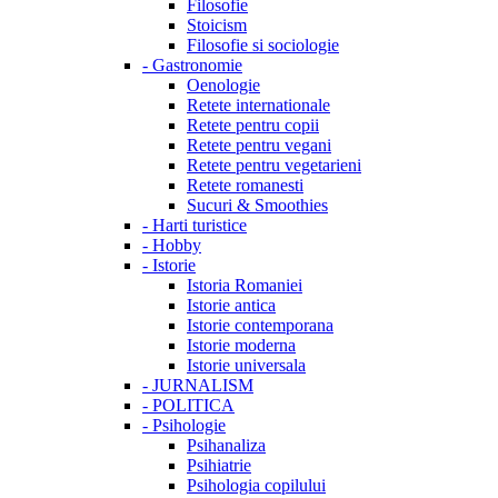
Filosofie
Stoicism
Filosofie si sociologie
-
Gastronomie
Oenologie
Retete internationale
Retete pentru copii
Retete pentru vegani
Retete pentru vegetarieni
Retete romanesti
Sucuri & Smoothies
-
Harti turistice
-
Hobby
-
Istorie
Istoria Romaniei
Istorie antica
Istorie contemporana
Istorie moderna
Istorie universala
-
JURNALISM
-
POLITICA
-
Psihologie
Psihanaliza
Psihiatrie
Psihologia copilului