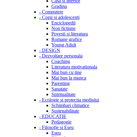
Casa si interior
Gradina
-
Computere
-
Copii si adolescenti
Enciclopedii
Non fictiune
Povesti si literatura
Romane grafice
Young Adult
-
DESIGN
-
Dezvoltare personala
Coaching
Literatura motivationala
Mai bun cu tine
Mai bun la munca
Parenting
Sanatate
Spiritualitate
-
Ecologie si protectia mediului
Schimbari climatice
Sustenabilitate
-
EDUCATIE
Pedagogie
-
Filosofie si Eseu
Eseu