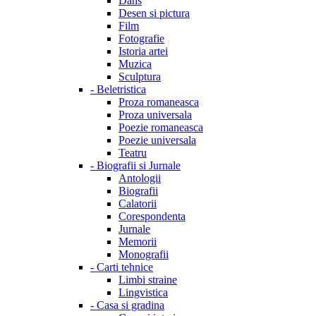
Dans
Desen si pictura
Film
Fotografie
Istoria artei
Muzica
Sculptura
-
Beletristica
Proza romaneasca
Proza universala
Poezie romaneasca
Poezie universala
Teatru
-
Biografii si Jurnale
Antologii
Biografii
Calatorii
Corespondenta
Jurnale
Memorii
Monografii
-
Carti tehnice
Limbi straine
Lingvistica
-
Casa si gradina