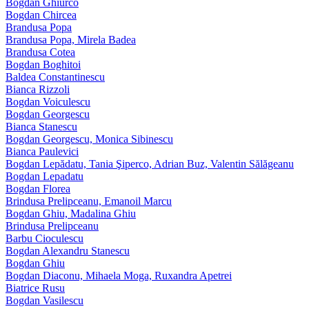
Bogdan Ghiurco
Bogdan Chircea
Brandusa Popa
Brandusa Popa, Mirela Badea
Brandusa Cotea
Bogdan Boghitoi
Baldea Constantinescu
Bianca Rizzoli
Bogdan Voiculescu
Bogdan Georgescu
Bianca Stanescu
Bogdan Georgescu, Monica Sibinescu
Bianca Paulevici
Bogdan Lepădatu, Tania Şiperco, Adrian Buz, Valentin Sălăgeanu
Bogdan Lepadatu
Bogdan Florea
Brindusa Prelipceanu, Emanoil Marcu
Bogdan Ghiu, Madalina Ghiu
Brindusa Prelipceanu
Barbu Cioculescu
Bogdan Alexandru Stanescu
Bogdan Ghiu
Bogdan Diaconu, Mihaela Moga, Ruxandra Apetrei
Biatrice Rusu
Bogdan Vasilescu