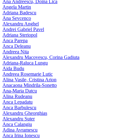
Ana Andreescu, Doina Lica
Angela Martin
Adriana Badescu
Ana Sevcenco
Alexandru Anghel
Andrei Gabriel Pavel
Adriana Steriopol
Anca Parepa
Anca Deleanu
Andreea Nita
Alexandru Macovescu, Corina Gadiuta
Adriana-Raluca Lungu
Aida Budu
Andreea Rosemarie Lutic
Alina Vasile, Cristina Arion
Anacaona Mindrila-Sonetto
Ana-Maria Datcu
Alina Rudeanu
Anca Lepadatu
Anca Barbulescu
Alexandru Gheorghias
Alexandru Suter
Anca Calangiu
Adina Avramescu
Anca Irina Ionescu