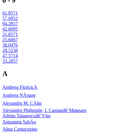
0 - 9
61.8571
57.0952
94.2857
42.8095
21.8571
25.6667
38.0476
28.5238
47.5714
33.2857
A
Andreea FloricicÄ
Andreea NÄstase
Alexandru M. CÄlin
Alexandru Philippide, I. Cassianâ€‘Matasaru
Adrian Tanasescuâ€‘Vlas
Antoaneta SabÄu
Alina Cantacuzino