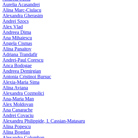
Aurelia Acasandrei
Alina Marc-Ciulacu
Alexandra Gherasim
Andrei Szocs
Alex Vlad
Andreea Dima
Ana Mihaiescu
Angela Cismas
Alina Panaitov
Adriana Trandafir
Andrei-Paul Corescu
Anca Bodogae
Andreea Demirgian
Antonia Cristinoi Bursuc
Alexia-Maria Sima
Alina Aviana
Alexandra Cozmolici
Ana-Maria Man
Alex Moldovan
Ana Canarache
Andrei Covaciu
Alexandru Philippide, I. Cassian‑Matasaru
Alina Popescu
Alina Bogdan
Alexandra Columban