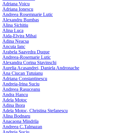
Adriana Voicu
Adriana Ionescu
Andreea Rosemnarie Lutic
Alexandru Bumbas
Alina Sichitiu
Alina Luca
Aida-Elvira Mihai
Adina Neacsa
Ancuta Ianc
Arabela Saavedra Duque
Andreea-Rosemarie Lutic
Alexandra Corina Stavinschi
Aurelia Acasandrei, Daniela Andronache
Ana Ciucan Tutuianu
Adriana Constantinescu
Andreia-Irina Suciu
Andreea Rasuceanu
Andra Hancu
Adela Motoc
Adina Ihora
Adela Motoc, Christina Stefanescu
Alina Bodnaru
Anacaona Mindrila
Andreea C.Talmazan
Andreia Suciu