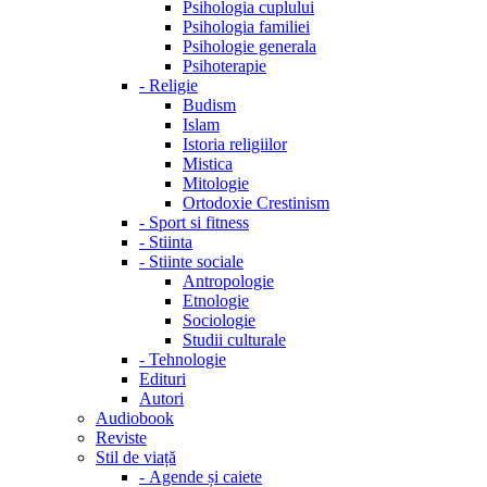
Psihologia cuplului
Psihologia familiei
Psihologie generala
Psihoterapie
-
Religie
Budism
Islam
Istoria religiilor
Mistica
Mitologie
Ortodoxie Crestinism
-
Sport si fitness
-
Stiinta
-
Stiinte sociale
Antropologie
Etnologie
Sociologie
Studii culturale
-
Tehnologie
Edituri
Autori
Audiobook
Reviste
Stil de viață
-
Agende și caiete