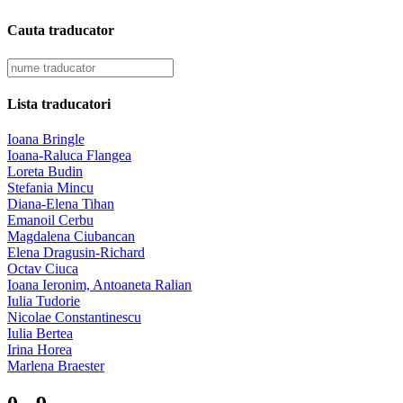
Cauta traducator
Lista traducatori
Ioana Bringle
Ioana-Raluca Flangea
Loreta Budin
Stefania Mincu
Diana-Elena Tihan
Emanoil Cerbu
Magdalena Ciubancan
Elena Dragusin-Richard
Octav Ciuca
Ioana Ieronim, Antoaneta Ralian
Iulia Tudorie
Nicolae Constantinescu
Iulia Bertea
Irina Horea
Marlena Braester