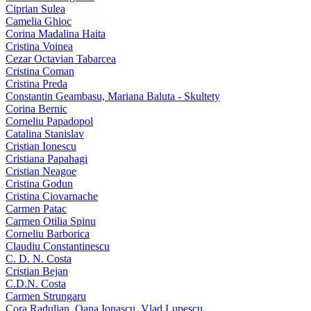
Ciprian Sulea
Camelia Ghioc
Corina Madalina Haita
Cristina Voinea
Cezar Octavian Tabarcea
Cristina Coman
Cristina Preda
Constantin Geambasu, Mariana Baluta - Skultety
Corina Bernic
Corneliu Papadopol
Catalina Stanislav
Cristian Ionescu
Cristiana Papahagi
Cristian Neagoe
Cristina Godun
Cristina Ciovarnache
Carmen Patac
Carmen Otilia Spinu
Corneliu Barborica
Claudiu Constantinescu
C. D. N. Costa
Cristian Bejan
C.D.N. Costa
Carmen Strungaru
Cora Radulian, Oana Ionascu, Vlad Lupescu