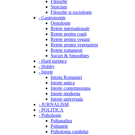
Filosofie
Stoicism
Filosofie si sociologie
-
Gastronomie
Oenologie
Retete internationale
Retete pentru copii
Retete pentru vegani
Retete pentru vegetarieni
Retete romanesti
Sucuri & Smoothies
-
Harti turistice
-
Hobby
-
Istorie
Istoria Romaniei
Istorie antica
Istorie contemporana
Istorie moderna
Istorie universala
-
JURNALISM
-
POLITICA
-
Psihologie
Psihanaliza
Psihiatrie
Psihologia copilului