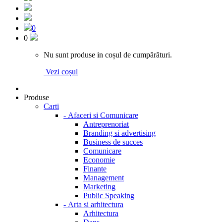
0
0
Nu sunt produse in coșul de cumpărături.
Vezi coșul
Produse
Carti
-
Afaceri si Comunicare
Antreprenoriat
Branding si advertising
Business de succes
Comunicare
Economie
Finante
Management
Marketing
Public Speaking
-
Arta si arhitectura
Arhitectura