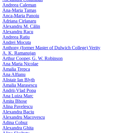
Andreea Caleman
Ana-Maria Tamas
Anca-Maria Panoiu
Adriana Cirlanaru
Alexandru M. Călin
Alexandru Racu
Andreea Ratiu
Andrei Mocuta
Anthony (former Master of Dulwich College) Verity
A. K. Ramanujan
Arthur Cooper, G. W. Robinson
Ana Maria Nicolae
Amalia Trepca
Ana Alfianu
Alistair Ian Blyth
Amalia Marasescu
Andrii-Vlad Popa
Ana Luiza Marc
Amita Bhose
Alina Pavelescu
Alexandra Baciu
Alexandru Macovescu
Adina Cobuz
Alexandra Ghita