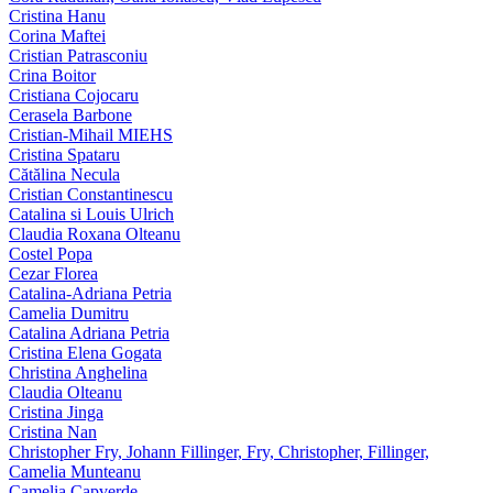
Cristina Hanu
Corina Maftei
Cristian Patrasconiu
Crina Boitor
Cristiana Cojocaru
Cerasela Barbone
Cristian-Mihail MIEHS
Cristina Spataru
Cătălina Necula
Cristian Constantinescu
Catalina si Louis Ulrich
Claudia Roxana Olteanu
Costel Popa
Cezar Florea
Catalina-Adriana Petria
Camelia Dumitru
Catalina Adriana Petria
Cristina Elena Gogata
Christina Anghelina
Claudia Olteanu
Cristina Jinga
Cristina Nan
Christopher Fry, Johann Fillinger, Fry, Christopher, Fillinger,
Camelia Munteanu
Camelia Capverde