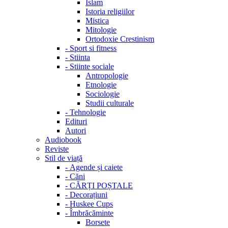
Islam
Istoria religiilor
Mistica
Mitologie
Ortodoxie Crestinism
-
Sport si fitness
-
Stiinta
-
Stiinte sociale
Antropologie
Etnologie
Sociologie
Studii culturale
-
Tehnologie
Edituri
Autori
Audiobook
Reviste
Stil de viață
-
Agende și caiete
-
Căni
-
CĂRȚI POȘTALE
-
Decorațiuni
-
Huskee Cups
-
Îmbrăcăminte
Borsete