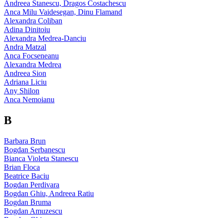
Andreea Stanescu, Dragos Costachescu
Anca Milu Vaidesegan, Dinu Flamand
Alexandra Coliban
Adina Dinitoiu
Alexandra Medrea-Danciu
Andra Matzal
Anca Focseneanu
Alexandra Medrea
Andreea Sion
Adriana Liciu
Any Shilon
Anca Nemoianu
B
Barbara Brun
Bogdan Serbanescu
Bianca Violeta Stanescu
Brian Floca
Beatrice Baciu
Bogdan Perdivara
Bogdan Ghiu, Andreea Ratiu
Bogdan Bruma
Bogdan Amuzescu