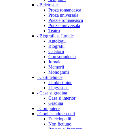
-
Beletristica
Proza romaneasca
Proza universala
Poezie romaneasca
Poezie universala
Teatru
-
Biografii si Jurnale
Antologii
Biografii
Calatorii
Corespondenta
Jurnale
Memorii
Monografii
-
Carti tehnice
Limbi straine
Lingvistica
-
Casa si gradina
Casa si interior
Gradina
-
Computere
-
Copii si adolescenti
Enciclopedii
Non fictiune