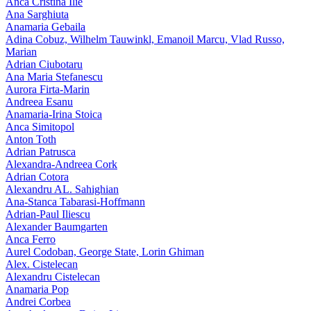
Anca Cristina Ilie
Ana Sarghiuta
Anamaria Gebaila
Adina Cobuz, Wilhelm Tauwinkl, Emanoil Marcu, Vlad Russo,
Marian
Adrian Ciubotaru
Ana Maria Stefanescu
Aurora Firta-Marin
Andreea Esanu
Anamaria-Irina Stoica
Anca Simitopol
Anton Toth
Adrian Patrusca
Alexandra-Andreea Cork
Adrian Cotora
Alexandru AL. Sahighian
Ana-Stanca Tabarasi-Hoffmann
Adrian-Paul Iliescu
Alexander Baumgarten
Anca Ferro
Aurel Codoban, George State, Lorin Ghiman
Alex. Cistelecan
Alexandru Cistelecan
Anamaria Pop
Andrei Corbea