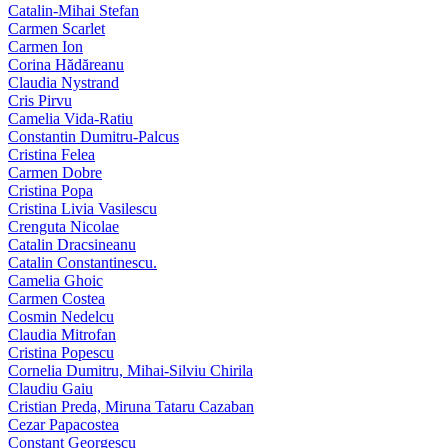
Catalin-Mihai Stefan
Carmen Scarlet
Carmen Ion
Corina Hădăreanu
Claudia Nystrand
Cris Pirvu
Camelia Vida-Ratiu
Constantin Dumitru‑Palcus
Cristina Felea
Carmen Dobre
Cristina Popa
Cristina Livia Vasilescu
Crenguta Nicolae
Catalin Dracsineanu
Catalin Constantinescu.
Camelia Ghoic
Carmen Costea
Cosmin Nedelcu
Claudia Mitrofan
Cristina Popescu
Cornelia Dumitru, Mihai‑Silviu Chirila
Claudiu Gaiu
Cristian Preda, Miruna Tataru Cazaban
Cezar Papacostea
Constant Georgescu