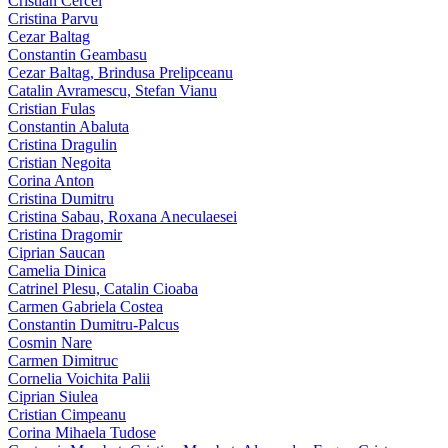
Cristian Cercel
Cristina Parvu
Cezar Baltag
Constantin Geambasu
Cezar Baltag, Brindusa Prelipceanu
Catalin Avramescu, Stefan Vianu
Cristian Fulas
Constantin Abaluta
Cristina Dragulin
Cristian Negoita
Corina Anton
Cristina Dumitru
Cristina Sabau, Roxana Aneculaesei
Cristina Dragomir
Ciprian Saucan
Camelia Dinica
Catrinel Plesu, Catalin Cioaba
Carmen Gabriela Costea
Constantin Dumitru-Palcus
Cosmin Nare
Carmen Dimitruc
Cornelia Voichita Palii
Ciprian Siulea
Cristian Cimpeanu
Corina Mihaela Tudose