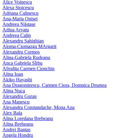
Alice Voinescu
Alexa Stoicescu
Adriana Calinescu
Ana-Maria Onisei
Andreea Năstase
Adina Arvatu
Andreea Calin
Alexandru Sahighian
Aloma-Ciomazga MArgarit
Alexandru Cormos
Alina-Gabriela Rudeanu
Anca Gabriela Sîrbu
Afrodita Carmen Cionchin
Alina Ioan
Akiko Hayashi
Ana Dragomirescu, Carmen Ciora, Domnica Drumea
Alina Nuca
Alexandru Gurau
Ana Manescu
Alexandra Constandache, Mona Apa
Alex Bala
Alina Loredana Brebeanu
Alina Brebeanu
Andrei Bantas
Angela Hondru