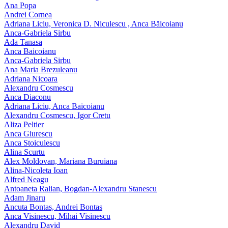
Ana Popa
Andrei Cornea
Adriana Liciu, Veronica D. Niculescu , Anca Băicoianu
Anca‑Gabriela Sirbu
Ada Tanasa
Anca Baicoianu
Anca-Gabriela Sirbu
Ana Maria Brezuleanu
Adriana Nicoara
Alexandru Cosmescu
Anca Diaconu
Adriana Liciu, Anca Baicoianu
Alexandru Cosmescu, Igor Cretu
Aliza Peltier
Anca Giurescu
Anca Stoiculescu
Alina Scurtu
Alex Moldovan, Mariana Buruiana
Alina-Nicoleta Ioan
Alfred Neagu
Antoaneta Ralian, Bogdan-Alexandru Stanescu
Adam Jinaru
Ancuta Bontas, Andrei Bontas
Anca Visinescu, Mihai Visinescu
Alexandru David