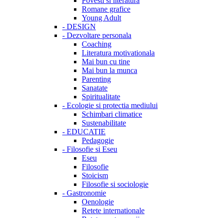
Povesti si literatura
Romane grafice
Young Adult
-
DESIGN
-
Dezvoltare personala
Coaching
Literatura motivationala
Mai bun cu tine
Mai bun la munca
Parenting
Sanatate
Spiritualitate
-
Ecologie si protectia mediului
Schimbari climatice
Sustenabilitate
-
EDUCATIE
Pedagogie
-
Filosofie si Eseu
Eseu
Filosofie
Stoicism
Filosofie si sociologie
-
Gastronomie
Oenologie
Retete internationale