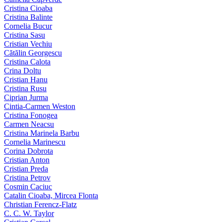
Cristina Cioaba
Cristina Balinte
Cornelia Bucur
Cristina Sasu
Cristian Vechiu
Cătălin Georgescu
Cristina Calota
Crina Doltu
Cristian Hanu
Cristina Rusu
Ciprian Jurma
Cintia-Carmen Weston
Cristina Fonogea
Carmen Neacsu
Cristina Marinela Barbu
Cornelia Marinescu
Corina Dobrota
Cristian Anton
Cristian Preda
Cristina Petrov
Cosmin Caciuc
Catalin Cioaba, Mircea Flonta
Christian Ferencz-Flatz
C. C. W. Taylor