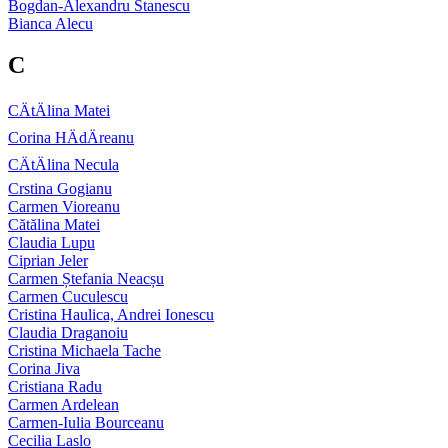
Bogdan-Alexandru Stanescu
Bianca Alecu
C
CÄtÄlina Matei
Corina HÄdÄreanu
CÄtÄlina Necula
Crstina Gogianu
Carmen Vioreanu
Cătălina Matei
Claudia Lupu
Ciprian Jeler
Carmen Ștefania Neacșu
Carmen Cuculescu
Cristina Haulica, Andrei Ionescu
Claudia Draganoiu
Cristina Michaela Tache
Corina Jiva
Cristiana Radu
Carmen Ardelean
Carmen-Iulia Bourceanu
Cecilia Laslo