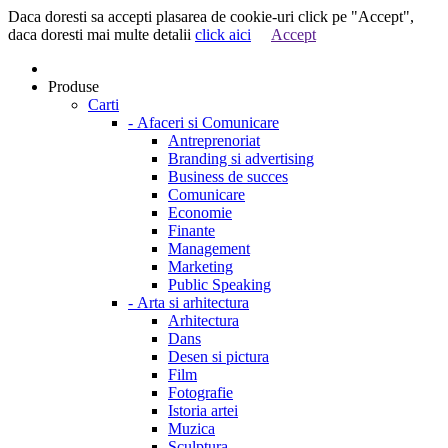
Daca doresti sa accepti plasarea de cookie-uri click pe "Accept",
daca doresti mai multe detalii
click aici
Accept
Produse
Carti
-
Afaceri si Comunicare
Antreprenoriat
Branding si advertising
Business de succes
Comunicare
Economie
Finante
Management
Marketing
Public Speaking
-
Arta si arhitectura
Arhitectura
Dans
Desen si pictura
Film
Fotografie
Istoria artei
Muzica
Sculptura