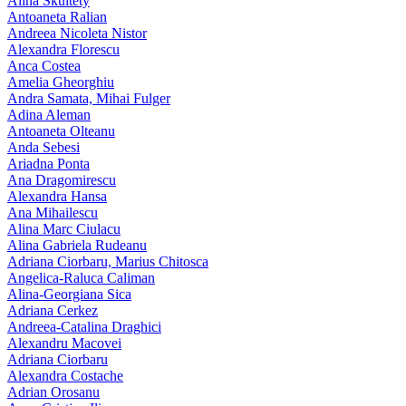
Alina Skultety
Antoaneta Ralian
Andreea Nicoleta Nistor
Alexandra Florescu
Anca Costea
Amelia Gheorghiu
Andra Samata, Mihai Fulger
Adina Aleman
Antoaneta Olteanu
Anda Sebesi
Ariadna Ponta
Ana Dragomirescu
Alexandra Hansa
Ana Mihailescu
Alina Marc Ciulacu
Alina Gabriela Rudeanu
Adriana Ciorbaru, Marius Chitosca
Angelica-Raluca Caliman
Alina-Georgiana Sica
Adriana Cerkez
Andreea-Catalina Draghici
Alexandru Macovei
Adriana Ciorbaru
Alexandra Costache
Adrian Orosanu