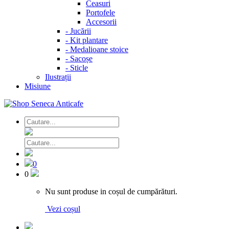
Ceasuri
Portofele
Accesorii
-
Jucării
-
Kit plantare
-
Medalioane stoice
-
Sacoșe
-
Sticle
Ilustrații
Misiune
0
0
Nu sunt produse in coșul de cumpărături.
Vezi coșul