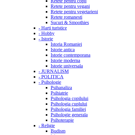
Retete pentru copii
Retete pentru vegani
Retete pentru vegetarieni
Retete romanesti
Sucuri & Smoothies
-
Harti turistice
-
Hobby
-
Istorie
Istoria Romaniei
Istorie antica
Istorie contemporana
Istorie moderna
Istorie universala
-
JURNALISM
-
POLITICA
-
Psihologie
Psihanaliza
Psihiatrie
Psihologia copilului
Psihologia cuplului
Psihologia familiei
Psihologie generala
Psihoterapie
-
Religie
Budism