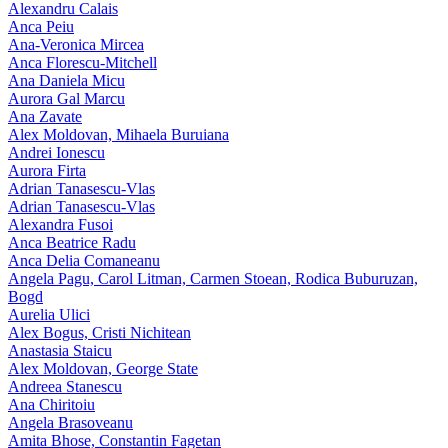
Alexandru Calais
Anca Peiu
Ana-Veronica Mircea
Anca Florescu-Mitchell
Ana Daniela Micu
Aurora Gal Marcu
Ana Zavate
Alex Moldovan, Mihaela Buruiana
Andrei Ionescu
Aurora Firta
Adrian Tanasescu‑Vlas
Adrian Tanasescu-Vlas
Alexandra Fusoi
Anca Beatrice Radu
Anca Delia Comaneanu
Angela Pagu, Carol Litman, Carmen Stoean, Rodica Buburuzan,
Bogd
Aurelia Ulici
Alex Bogus, Cristi Nichitean
Anastasia Staicu
Alex Moldovan, George State
Andreea Stanescu
Ana Chiritoiu
Angela Brasoveanu
Amita Bhose, Constantin Fagetan