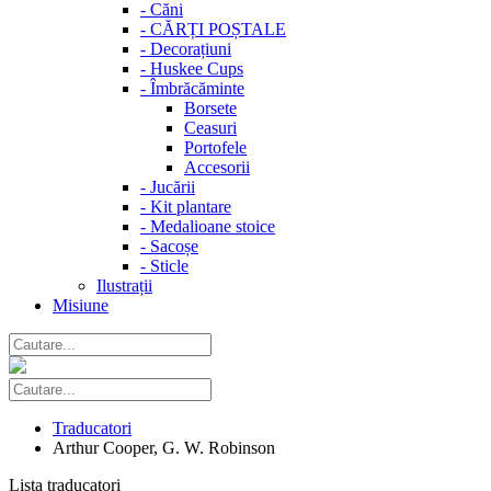
-
Căni
-
CĂRȚI POȘTALE
-
Decorațiuni
-
Huskee Cups
-
Îmbrăcăminte
Borsete
Ceasuri
Portofele
Accesorii
-
Jucării
-
Kit plantare
-
Medalioane stoice
-
Sacoșe
-
Sticle
Ilustrații
Misiune
Traducatori
Arthur Cooper, G. W. Robinson
Lista traducatori