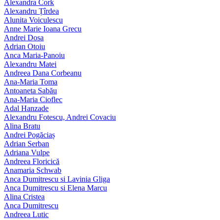
Alexandra Cork
Alexandru Țîrdea
Alunita Voiculescu
Anne Marie Ioana Grecu
Andrei Dosa
Adrian Otoiu
Anca Maria-Panoiu
Alexandru Matei
Andreea Dana Corbeanu
Ana-Maria Toma
Antoaneta Sabău
Ana-Maria Cioflec
Adal Hanzade
Alexandru Fotescu, Andrei Covaciu
Alina Bratu
Andrei Pogăciaș
Adrian Serban
Adriana Vulpe
Andreea Floricică
Anamaria Schwab
Anca Dumitrescu si Lavinia Gliga
Anca Dumitrescu si Elena Marcu
Alina Cristea
Anca Dumitrescu
Andreea Lutic