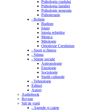
Psihologia cuplului
Psihologia familiei
Psihologie generala
Psihoterapie
-
Religie
Budism
Islam
Istoria religiilor
Mistica
Mitologie
Ortodoxie Crestinism
-
Sport si fitness
-
Stiinta
-
Stiinte sociale
Antropologie
Etnologie
Sociologie
Studii culturale
-
Tehnologie
Edituri
Autori
Audiobook
Reviste
Stil de viață
-
Agende și caiete