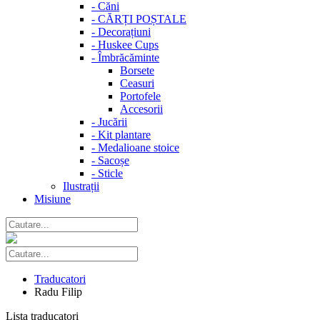
-
Căni
-
CĂRȚI POȘTALE
-
Decorațiuni
-
Huskee Cups
-
Îmbrăcăminte
Borsete
Ceasuri
Portofele
Accesorii
-
Jucării
-
Kit plantare
-
Medalioane stoice
-
Sacoșe
-
Sticle
Ilustrații
Misiune
Traducatori
Radu Filip
Lista traducatori