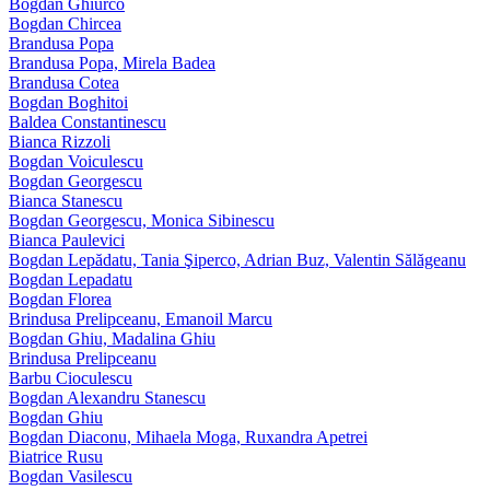
Bogdan Ghiurco
Bogdan Chircea
Brandusa Popa
Brandusa Popa, Mirela Badea
Brandusa Cotea
Bogdan Boghitoi
Baldea Constantinescu
Bianca Rizzoli
Bogdan Voiculescu
Bogdan Georgescu
Bianca Stanescu
Bogdan Georgescu, Monica Sibinescu
Bianca Paulevici
Bogdan Lepădatu, Tania Şiperco, Adrian Buz, Valentin Sălăgeanu
Bogdan Lepadatu
Bogdan Florea
Brindusa Prelipceanu, Emanoil Marcu
Bogdan Ghiu, Madalina Ghiu
Brindusa Prelipceanu
Barbu Cioculescu
Bogdan Alexandru Stanescu
Bogdan Ghiu
Bogdan Diaconu, Mihaela Moga, Ruxandra Apetrei
Biatrice Rusu
Bogdan Vasilescu