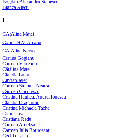
Bogdan-Alexandru Stanescu
Bianca Alecu
C
CÄtÄlina Matei
Corina HÄdÄreanu
CÄtÄlina Necula
Crstina Gogianu
Carmen Vioreanu
Cătălina Matei
Claudia Lupu
Ciprian Jeler
Carmen Ștefania Neacșu
Carmen Cuculescu
Cristina Haulica, Andrei Ionescu
Claudia Draganoiu
Cristina Michaela Tache
Corina Jiva
Cristiana Radu
Carmen Ardelean
Carmen-Iulia Bourceanu
Cecilia Laslo