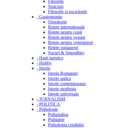
Filosofie
Stoicism
Filosofie si sociologie
-
Gastronomie
Oenologie
Retete internationale
Retete pentru copii
Retete pentru vegani
Retete pentru vegetarieni
Retete romanesti
Sucuri & Smoothies
-
Harti turistice
-
Hobby
-
Istorie
Istoria Romaniei
Istorie antica
Istorie contemporana
Istorie moderna
Istorie universala
-
JURNALISM
-
POLITICA
-
Psihologie
Psihanaliza
Psihiatrie
Psihologia copilului