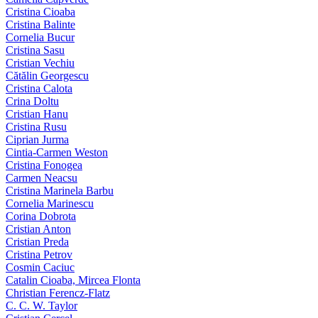
Cristina Cioaba
Cristina Balinte
Cornelia Bucur
Cristina Sasu
Cristian Vechiu
Cătălin Georgescu
Cristina Calota
Crina Doltu
Cristian Hanu
Cristina Rusu
Ciprian Jurma
Cintia-Carmen Weston
Cristina Fonogea
Carmen Neacsu
Cristina Marinela Barbu
Cornelia Marinescu
Corina Dobrota
Cristian Anton
Cristian Preda
Cristina Petrov
Cosmin Caciuc
Catalin Cioaba, Mircea Flonta
Christian Ferencz-Flatz
C. C. W. Taylor