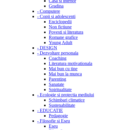
Casa si interior
Gradina
-
Computere
-
Copii si adolescenti
Enciclopedii
Non fictiune
Povesti si literatura
Romane grafice
Young Adult
-
DESIGN
-
Dezvoltare personala
Coaching
Literatura motivationala
Mai bun cu tine
Mai bun la munca
Parenting
Sanatate
Spiritualitate
-
Ecologie si protectia mediului
Schimbari climatice
Sustenabilitate
-
EDUCATIE
Pedagogie
-
Filosofie si Eseu
Eseu