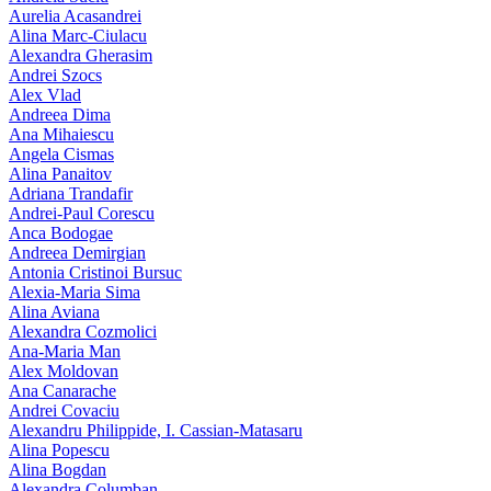
Aurelia Acasandrei
Alina Marc-Ciulacu
Alexandra Gherasim
Andrei Szocs
Alex Vlad
Andreea Dima
Ana Mihaiescu
Angela Cismas
Alina Panaitov
Adriana Trandafir
Andrei-Paul Corescu
Anca Bodogae
Andreea Demirgian
Antonia Cristinoi Bursuc
Alexia-Maria Sima
Alina Aviana
Alexandra Cozmolici
Ana-Maria Man
Alex Moldovan
Ana Canarache
Andrei Covaciu
Alexandru Philippide, I. Cassian‑Matasaru
Alina Popescu
Alina Bogdan
Alexandra Columban