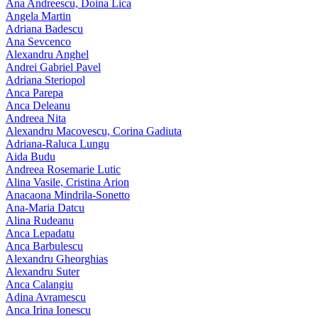
Ana Andreescu, Doina Lica
Angela Martin
Adriana Badescu
Ana Sevcenco
Alexandru Anghel
Andrei Gabriel Pavel
Adriana Steriopol
Anca Parepa
Anca Deleanu
Andreea Nita
Alexandru Macovescu, Corina Gadiuta
Adriana-Raluca Lungu
Aida Budu
Andreea Rosemarie Lutic
Alina Vasile, Cristina Arion
Anacaona Mindrila-Sonetto
Ana-Maria Datcu
Alina Rudeanu
Anca Lepadatu
Anca Barbulescu
Alexandru Gheorghias
Alexandru Suter
Anca Calangiu
Adina Avramescu
Anca Irina Ionescu