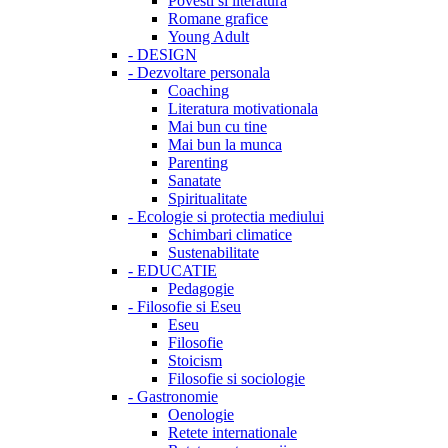
Povesti si literatura
Romane grafice
Young Adult
-
DESIGN
-
Dezvoltare personala
Coaching
Literatura motivationala
Mai bun cu tine
Mai bun la munca
Parenting
Sanatate
Spiritualitate
-
Ecologie si protectia mediului
Schimbari climatice
Sustenabilitate
-
EDUCATIE
Pedagogie
-
Filosofie si Eseu
Eseu
Filosofie
Stoicism
Filosofie si sociologie
-
Gastronomie
Oenologie
Retete internationale