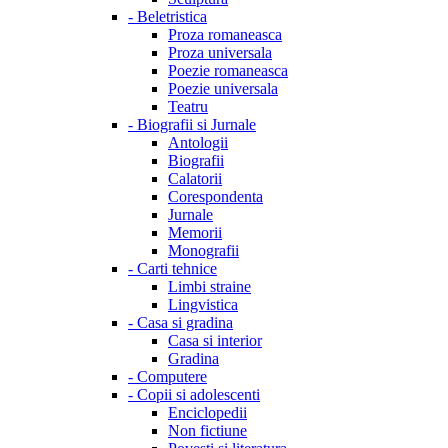
-
Beletristica
Proza romaneasca
Proza universala
Poezie romaneasca
Poezie universala
Teatru
-
Biografii si Jurnale
Antologii
Biografii
Calatorii
Corespondenta
Jurnale
Memorii
Monografii
-
Carti tehnice
Limbi straine
Lingvistica
-
Casa si gradina
Casa si interior
Gradina
-
Computere
-
Copii si adolescenti
Enciclopedii
Non fictiune