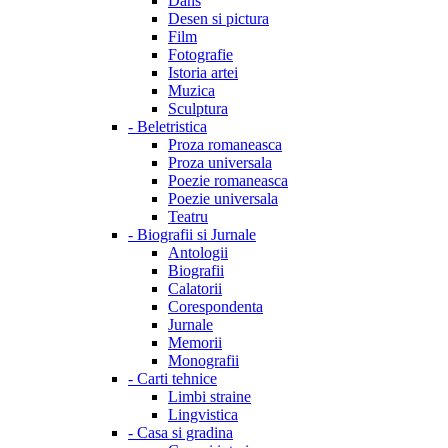
Dans
Desen si pictura
Film
Fotografie
Istoria artei
Muzica
Sculptura
-
Beletristica
Proza romaneasca
Proza universala
Poezie romaneasca
Poezie universala
Teatru
-
Biografii si Jurnale
Antologii
Biografii
Calatorii
Corespondenta
Jurnale
Memorii
Monografii
-
Carti tehnice
Limbi straine
Lingvistica
-
Casa si gradina