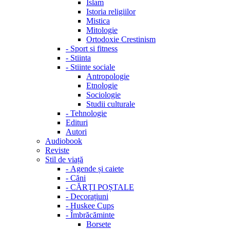
Islam
Istoria religiilor
Mistica
Mitologie
Ortodoxie Crestinism
-
Sport si fitness
-
Stiinta
-
Stiinte sociale
Antropologie
Etnologie
Sociologie
Studii culturale
-
Tehnologie
Edituri
Autori
Audiobook
Reviste
Stil de viață
-
Agende și caiete
-
Căni
-
CĂRȚI POȘTALE
-
Decorațiuni
-
Huskee Cups
-
Îmbrăcăminte
Borsete