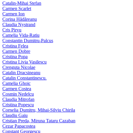
Catalin-Mihai Stefan
Carmen Scarlet
Carmen Ion
Corina Hădăreanu
Claudia Nystrand
Cris Pirvu
Camelia Vida-Ratiu
Constantin Dumitru‑Palcus
Cristina Felea
Carmen Dobre
Cristina Popa
Cristina Livia Vasilescu
Crenguta Nicolae
Catalin Dracsineanu
Catalin Constantinescu.
Camelia Ghoic
Carmen Costea
Cosmin Nedelcu
Claudia Mitrofan
Cristina Popescu
Cornelia Dumitru, Mihai‑Silviu Chirila
Claudiu Gaiu
Cristian Preda, Miruna Tataru Cazaban
Cezar Papacostea
Constant Georgescu