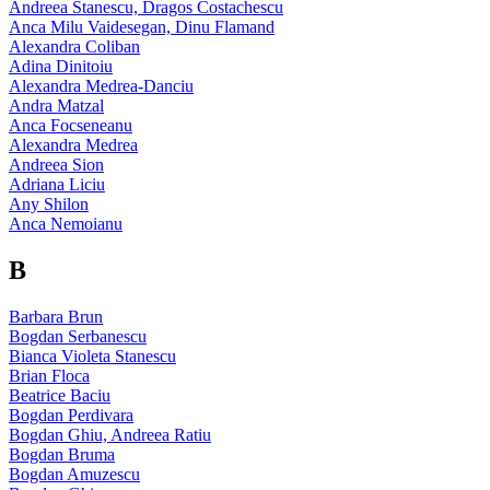
Andreea Stanescu, Dragos Costachescu
Anca Milu Vaidesegan, Dinu Flamand
Alexandra Coliban
Adina Dinitoiu
Alexandra Medrea-Danciu
Andra Matzal
Anca Focseneanu
Alexandra Medrea
Andreea Sion
Adriana Liciu
Any Shilon
Anca Nemoianu
B
Barbara Brun
Bogdan Serbanescu
Bianca Violeta Stanescu
Brian Floca
Beatrice Baciu
Bogdan Perdivara
Bogdan Ghiu, Andreea Ratiu
Bogdan Bruma
Bogdan Amuzescu