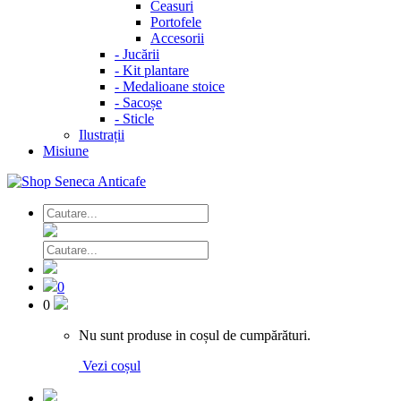
Ceasuri
Portofele
Accesorii
-
Jucării
-
Kit plantare
-
Medalioane stoice
-
Sacoșe
-
Sticle
Ilustrații
Misiune
0
0
Nu sunt produse in coșul de cumpărături.
Vezi coșul