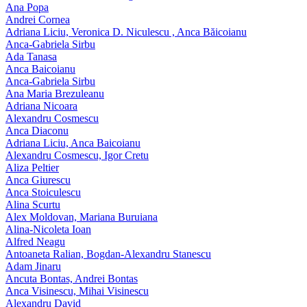
Ana Popa
Andrei Cornea
Adriana Liciu, Veronica D. Niculescu , Anca Băicoianu
Anca‑Gabriela Sirbu
Ada Tanasa
Anca Baicoianu
Anca-Gabriela Sirbu
Ana Maria Brezuleanu
Adriana Nicoara
Alexandru Cosmescu
Anca Diaconu
Adriana Liciu, Anca Baicoianu
Alexandru Cosmescu, Igor Cretu
Aliza Peltier
Anca Giurescu
Anca Stoiculescu
Alina Scurtu
Alex Moldovan, Mariana Buruiana
Alina-Nicoleta Ioan
Alfred Neagu
Antoaneta Ralian, Bogdan-Alexandru Stanescu
Adam Jinaru
Ancuta Bontas, Andrei Bontas
Anca Visinescu, Mihai Visinescu
Alexandru David