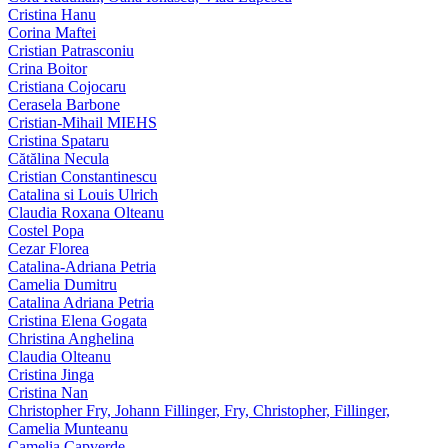
Cristina Hanu
Corina Maftei
Cristian Patrasconiu
Crina Boitor
Cristiana Cojocaru
Cerasela Barbone
Cristian-Mihail MIEHS
Cristina Spataru
Cătălina Necula
Cristian Constantinescu
Catalina si Louis Ulrich
Claudia Roxana Olteanu
Costel Popa
Cezar Florea
Catalina-Adriana Petria
Camelia Dumitru
Catalina Adriana Petria
Cristina Elena Gogata
Christina Anghelina
Claudia Olteanu
Cristina Jinga
Cristina Nan
Christopher Fry, Johann Fillinger, Fry, Christopher, Fillinger,
Camelia Munteanu
Camelia Capverde