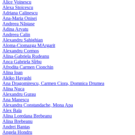
Alice Voinescu
Alexa Stoicescu
Adriana Calinescu
Ana-Maria Onisei
Andreea Năstase
Adina Arvatu
Andreea Calin
Alexandru Sahighian
Aloma-Ciomazga MArgarit
Alexandru Cormos
Alina-Gabriela Rudeanu
Anca Gabriela Sîrbu
Afrodita Carmen Cionchin
Alina Ioan
Akiko Hayashi
Ana Dragomirescu, Carmen Ciora, Domnica Drumea
Alina Nuca
Alexandru Gurau
Ana Manescu
Alexandra Constandache, Mona Apa
Alex Bala
Alina Loredana Brebeanu
Alina Brebeanu
Andrei Bantas
Angela Hondru