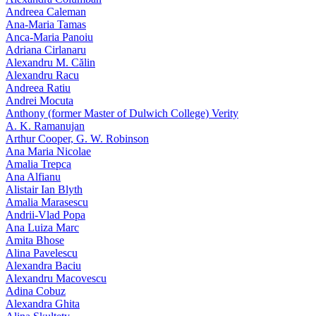
Andreea Caleman
Ana-Maria Tamas
Anca-Maria Panoiu
Adriana Cirlanaru
Alexandru M. Călin
Alexandru Racu
Andreea Ratiu
Andrei Mocuta
Anthony (former Master of Dulwich College) Verity
A. K. Ramanujan
Arthur Cooper, G. W. Robinson
Ana Maria Nicolae
Amalia Trepca
Ana Alfianu
Alistair Ian Blyth
Amalia Marasescu
Andrii-Vlad Popa
Ana Luiza Marc
Amita Bhose
Alina Pavelescu
Alexandra Baciu
Alexandru Macovescu
Adina Cobuz
Alexandra Ghita