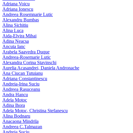
Adriana Voicu
Adriana Ionescu
Andreea Rosemnarie Lutic
Alexandru Bumbas
Alina Sichitiu
Alina Luca
Aida-Elvira Mihai
Adina Neacsa
Ancuta Ianc
Arabela Saavedra Duque
Andreea-Rosemarie Lutic
Alexandra Corina Stavinschi
Aurelia Acasandrei, Daniela Andronache
Ana Ciucan Tutuianu
Adriana Constantinescu
Andreia-Irina Suciu
Andreea Rasuceanu
Andra Hancu
Adela Motoc
Adina Ihora
Adela Motoc, Christina Stefanescu
Alina Bodnaru
Anacaona Mindrila
Andreea C.Talmazan
Andreia Suciu