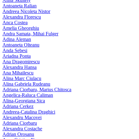
Alina Skultety
Antoaneta Ralian
Andreea Nicoleta Nistor
Alexandra Florescu
Anca Costea
Amelia Gheorghiu
Andra Samata, Mihai Fulger
Adina Aleman
Antoaneta Olteanu
Anda Sebesi
Ariadna Ponta
Ana Dragomirescu
Alexandra Hansa
Ana Mihailescu
Alina Marc Ciulacu
Alina Gabriela Rudeanu
Adriana Ciorbaru, Marius Chitosca
Angelica-Raluca Caliman
Alina-Georgiana Sica
Adriana Cerkez
Andreea-Catalina Draghici
Alexandru Macovei
Adriana Ciorbaru
Alexandra Costache
Adrian Orosanu