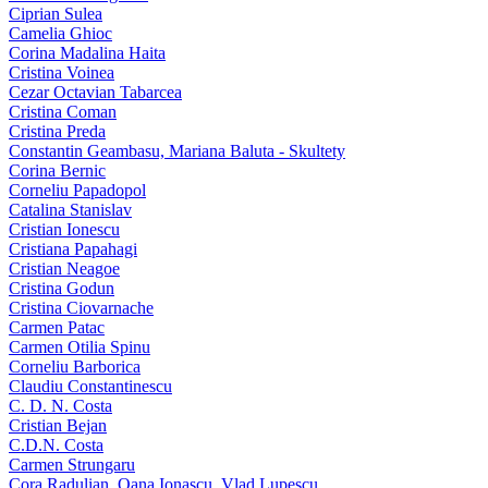
Ciprian Sulea
Camelia Ghioc
Corina Madalina Haita
Cristina Voinea
Cezar Octavian Tabarcea
Cristina Coman
Cristina Preda
Constantin Geambasu, Mariana Baluta - Skultety
Corina Bernic
Corneliu Papadopol
Catalina Stanislav
Cristian Ionescu
Cristiana Papahagi
Cristian Neagoe
Cristina Godun
Cristina Ciovarnache
Carmen Patac
Carmen Otilia Spinu
Corneliu Barborica
Claudiu Constantinescu
C. D. N. Costa
Cristian Bejan
C.D.N. Costa
Carmen Strungaru
Cora Radulian, Oana Ionascu, Vlad Lupescu