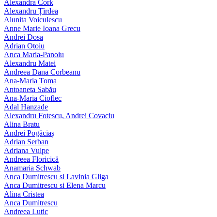
Alexandra Cork
Alexandru Țîrdea
Alunita Voiculescu
Anne Marie Ioana Grecu
Andrei Dosa
Adrian Otoiu
Anca Maria-Panoiu
Alexandru Matei
Andreea Dana Corbeanu
Ana-Maria Toma
Antoaneta Sabău
Ana-Maria Cioflec
Adal Hanzade
Alexandru Fotescu, Andrei Covaciu
Alina Bratu
Andrei Pogăciaș
Adrian Serban
Adriana Vulpe
Andreea Floricică
Anamaria Schwab
Anca Dumitrescu si Lavinia Gliga
Anca Dumitrescu si Elena Marcu
Alina Cristea
Anca Dumitrescu
Andreea Lutic