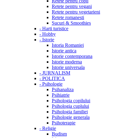
Retete pentru copii
Retete pentru vegani
Retete pentru vegetarieni
Retete romanesti
Sucuri & Smoothies
-
Harti turistice
-
Hobby
-
Istorie
Istoria Romaniei
Istorie antica
Istorie contemporana
Istorie moderna
Istorie universala
-
JURNALISM
-
POLITICA
-
Psihologie
Psihanaliza
Psihiatrie
Psihologia copilului
Psihologia cuplului
Psihologia familiei
Psihologie generala
Psihoterapie
-
Religie
Budism