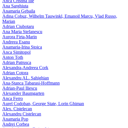
Anca Cristina Ilie
Ana Sarghiuta
Anamaria Gebaila
Adina Cobuz, Wilhelm Tauwinkl, Emanoil Marcu, Vlad Russo,
Marian
Adrian Ciubotaru
Ana Maria Stefanescu
Aurora Firta-Marin
Andreea Esanu
Anamaria-Irina Stoica
Anca Simitopol
Anton Toth
Adrian Patrusca
Alexandra-Andreea Cork
Adrian Cotora
Alexandru AL. Sahighian
Ana-Stanca Tabarasi-Hoffmann
Adrian-Paul Iliescu
Alexander Baumgarten
Anca Ferro
Aurel Codoban, George State, Lorin Ghiman
Alex. Cistelecan
Alexandru Cistelecan
Anamaria Pop
Andrei Corbea