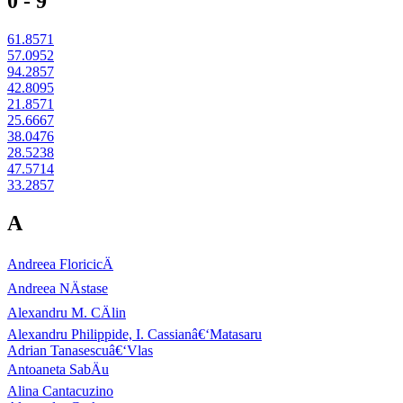
0 - 9
61.8571
57.0952
94.2857
42.8095
21.8571
25.6667
38.0476
28.5238
47.5714
33.2857
A
Andreea FloricicÄ
Andreea NÄstase
Alexandru M. CÄlin
Alexandru Philippide, I. Cassianâ€‘Matasaru
Adrian Tanasescuâ€‘Vlas
Antoaneta SabÄu
Alina Cantacuzino