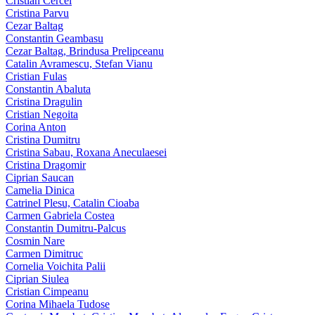
Cristian Cercel
Cristina Parvu
Cezar Baltag
Constantin Geambasu
Cezar Baltag, Brindusa Prelipceanu
Catalin Avramescu, Stefan Vianu
Cristian Fulas
Constantin Abaluta
Cristina Dragulin
Cristian Negoita
Corina Anton
Cristina Dumitru
Cristina Sabau, Roxana Aneculaesei
Cristina Dragomir
Ciprian Saucan
Camelia Dinica
Catrinel Plesu, Catalin Cioaba
Carmen Gabriela Costea
Constantin Dumitru-Palcus
Cosmin Nare
Carmen Dimitruc
Cornelia Voichita Palii
Ciprian Siulea
Cristian Cimpeanu
Corina Mihaela Tudose