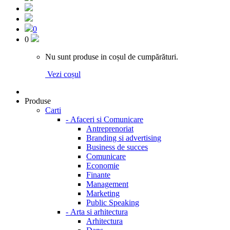
0
0
Nu sunt produse in coșul de cumpărături.
Vezi coșul
Produse
Carti
-
Afaceri si Comunicare
Antreprenoriat
Branding si advertising
Business de succes
Comunicare
Economie
Finante
Management
Marketing
Public Speaking
-
Arta si arhitectura
Arhitectura