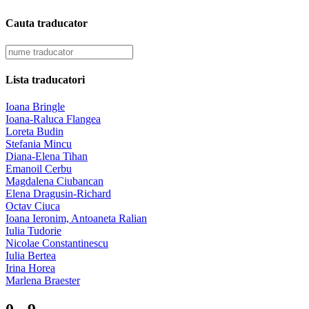
Cauta traducator
Lista traducatori
Ioana Bringle
Ioana-Raluca Flangea
Loreta Budin
Stefania Mincu
Diana-Elena Tihan
Emanoil Cerbu
Magdalena Ciubancan
Elena Dragusin-Richard
Octav Ciuca
Ioana Ieronim, Antoaneta Ralian
Iulia Tudorie
Nicolae Constantinescu
Iulia Bertea
Irina Horea
Marlena Braester