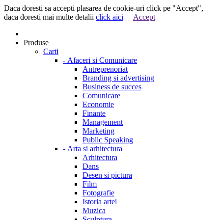
Daca doresti sa accepti plasarea de cookie-uri click pe "Accept",
daca doresti mai multe detalii
click aici
Accept
Produse
Carti
-
Afaceri si Comunicare
Antreprenoriat
Branding si advertising
Business de succes
Comunicare
Economie
Finante
Management
Marketing
Public Speaking
-
Arta si arhitectura
Arhitectura
Dans
Desen si pictura
Film
Fotografie
Istoria artei
Muzica
Sculptura