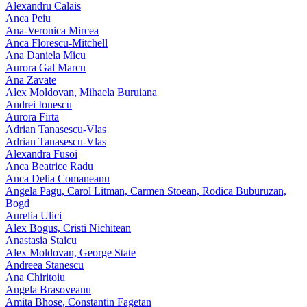
Alexandru Calais
Anca Peiu
Ana-Veronica Mircea
Anca Florescu-Mitchell
Ana Daniela Micu
Aurora Gal Marcu
Ana Zavate
Alex Moldovan, Mihaela Buruiana
Andrei Ionescu
Aurora Firta
Adrian Tanasescu‑Vlas
Adrian Tanasescu-Vlas
Alexandra Fusoi
Anca Beatrice Radu
Anca Delia Comaneanu
Angela Pagu, Carol Litman, Carmen Stoean, Rodica Buburuzan,
Bogd
Aurelia Ulici
Alex Bogus, Cristi Nichitean
Anastasia Staicu
Alex Moldovan, George State
Andreea Stanescu
Ana Chiritoiu
Angela Brasoveanu
Amita Bhose, Constantin Fagetan